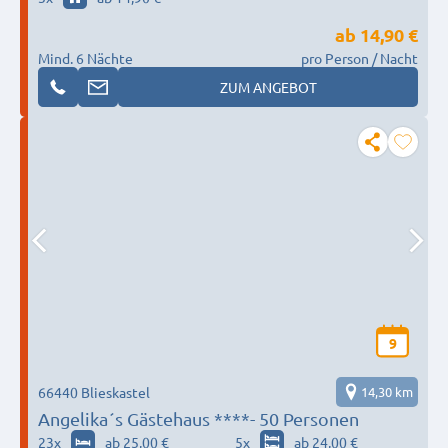
ab
14,90 €
Mind. 6 Nächte
pro Person / Nacht
ZUM ANGEBOT
9
66440 Blieskastel
14,30 km
Angelika´s Gästehaus ****- 50 Personen
23
x
ab 25,00 €
5
x
ab 24,00 €