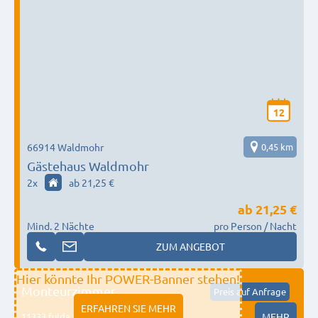
12
66914 Waldmohr
0,45 km
Gästehaus Waldmohr
2
x
ab 21,25 €
ab
21,25 €
Mind. 2 Nächte
pro Person / Nacht
ZUM ANGEBOT
Hier könnte Ihr POWER-Banner stehen!
Monteurzimmer
Preis auf Anfrage
ERFAHREN SIE MEHR
11333 fulda
MEHR