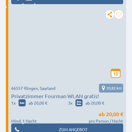
12
66557 Illingen, Saarland
20,82 km
Privatzimmer Fourman WLAN gratis!
1
x
ab 20,00 €
3
x
ab 20,00 €
ab
20,00 €
Mind. 1 Nacht
pro Person / Nacht
ZUM ANGEBOT