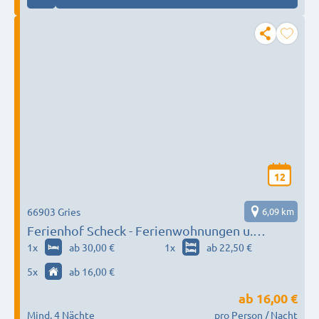
12
66903 Gries
6,09 km
Ferienhof Scheck - Ferienwohnungen u.
Gästezimmer
1
x
ab 30,00 €
1
x
ab 22,50 €
5
x
ab 16,00 €
ab
16,00 €
Mind. 4 Nächte
pro Person / Nacht