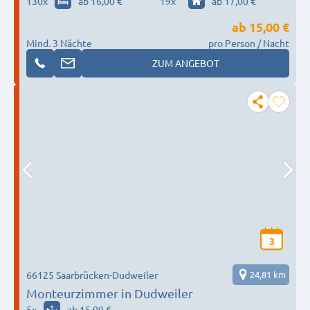
130
x
ab 16,00 €
19
x
ab 17,00 €
ab
15,00 €
Mind. 3 Nächte
pro Person / Nacht
ZUM ANGEBOT
3
66125 Saarbrücken-Dudweiler
24,81 km
Monteurzimmer in Dudweiler
5
x
ab 15,00 €