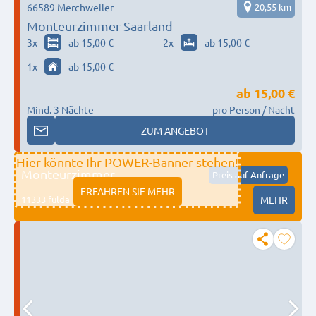
66589 Merchweiler
20,55 km
Monteurzimmer Saarland
3
x
ab 15,00 €
2
x
ab 15,00 €
1
x
ab 15,00 €
ab
15,00 €
Mind. 3 Nächte
pro Person / Nacht
ZUM ANGEBOT
Hier könnte Ihr POWER-Banner stehen!
Monteurzimmer
Preis auf Anfrage
ERFAHREN SIE MEHR
11333 fulda
MEHR