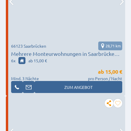
66123 Saarbrücken
28,71 km
Mehrere Monteurwohnungen in Saarbrücken
für bis zu 6 Personen – Einzelbetten, Küche,
6
x
ab 15,00 €
separates WC
ab
15,00 €
Mind. 3 Nächte
pro Person / Nacht
ZUM ANGEBOT