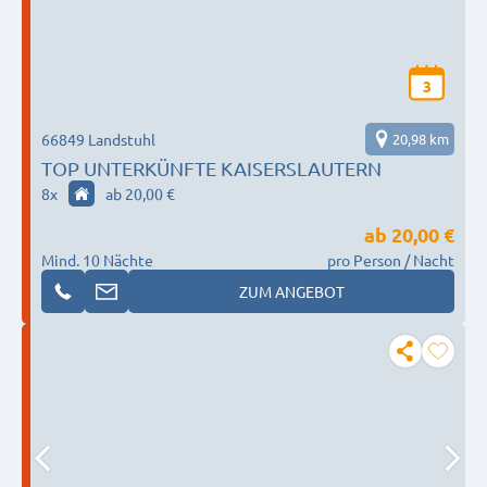
3
66849 Landstuhl
20,98 km
TOP UNTERKÜNFTE KAISERSLAUTERN
8
x
ab 20,00 €
ab
20,00 €
Mind. 10 Nächte
pro Person / Nacht
ZUM ANGEBOT