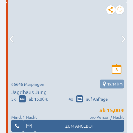
3
66646 Marpingen
19,14 km
Jagdhaus Jung
5
x
ab 15,00 €
4
x
auf Anfrage
ab
15,00 €
Mind. 1 Nacht
pro Person / Nacht
ZUM ANGEBOT