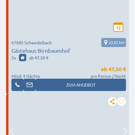
12
67685 Schwedelbach
22,02 km
Gästehaus Birnbaumhof
2
x
ab 47,50 €
ab
47,50 €
Mind. 4 Nächte
pro Person / Nacht
ZUM ANGEBOT