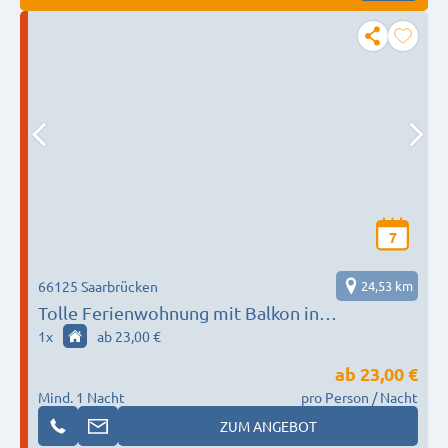
7
66125 Saarbrücken
24,53 km
Tolle Ferienwohnung mit Balkon in
Saarbrücken Uni-Nähe
1
x
ab 23,00 €
ab
23,00 €
Mind. 1 Nacht
pro Person / Nacht
ZUM ANGEBOT