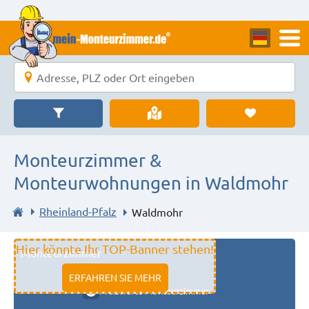
Monteurzimmer &
Monteurwohnungen in Waldmohr
Rheinland-Pfalz
Waldmohr
Hier könnte Ihr TOP-Banner stehen!
Monteurzimmer
11333 fulda
ERFAHREN SIE MEHR
Preiswerte Monteurzimmer