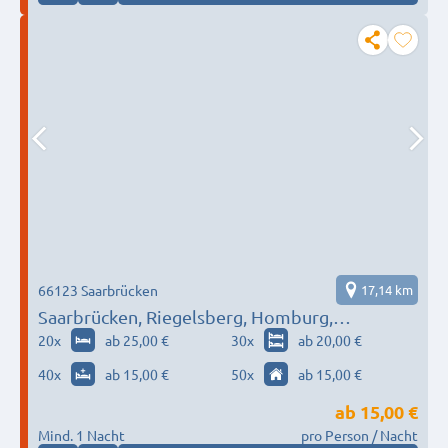
66123 Saarbrücken
17,14 km
Saarbrücken, Riegelsberg, Homburg,
Neunkirchen…
20
x
ab 25,00 €
30
x
ab 20,00 €
40
x
ab 15,00 €
50
x
ab 15,00 €
ab
15,00 €
Mind. 1 Nacht
pro Person / Nacht