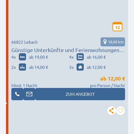
12
66822 Lebach
18,00 km
Günstige Unterkünfte und Ferienwohnungen
Saarland
4
x
ab 19,00 €
4
x
ab 16,00 €
2
x
ab 14,00 €
3
x
ab 12,00 €
ab
12,00 €
Mind. 1 Nacht
pro Person / Nacht
ZUM ANGEBOT