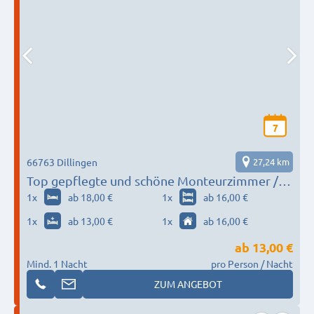
7
66763 Dillingen
27,24 km
Top gepflegte und schöne Monteurzimmer /
Wohnung
1
x
ab 18,00 €
1
x
ab 16,00 €
1
x
ab 13,00 €
1
x
ab 16,00 €
ab
13,00 €
Mind. 1 Nacht
pro Person / Nacht
ZUM ANGEBOT