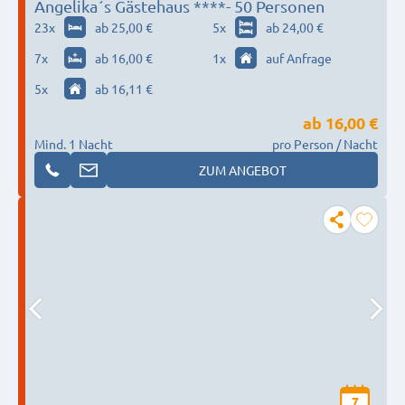
Angelika´s Gästehaus ****- 50 Personen
23
x
ab 25,00 €
5
x
ab 24,00 €
7
x
ab 16,00 €
1
x
auf Anfrage
5
x
ab 16,11 €
ab
16,00 €
Mind. 1 Nacht
pro Person / Nacht
ZUM ANGEBOT
7