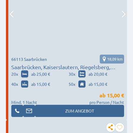
66113 Saarbrücken
18,09 km
Saarbrücken, Kaiserslautern, Riegelsberg,
Neunkirchen…
20
x
ab 25,00 €
30
x
ab 20,00 €
40
x
ab 15,00 €
50
x
ab 15,00 €
ab
15,00 €
Mind. 1 Nacht
pro Person / Nacht
ZUM ANGEBOT