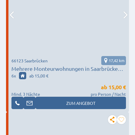
66123 Saarbrücken
17,42 km
Mehrere Monteurwohnungen in Saarbrücken
für bis zu 6 Personen – Einzelbetten, Küche,
6
x
ab 15,00 €
separates WC
ab
15,00 €
Mind. 3 Nächte
pro Person / Nacht
ZUM ANGEBOT