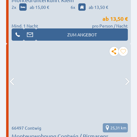
2
x
ab 15,00 €
6
x
ab 13,50 €
ab
13,50 €
Mind. 1 Nacht
pro Person / Nacht
ZUM ANGEBOT
66497 Contwig
25,31 km
Monteurwohnung Contwig / Pirmasens