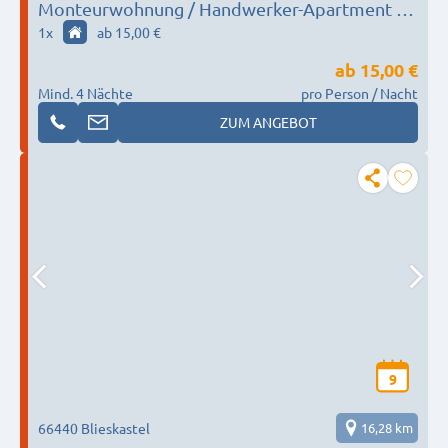
Monteurwohnung / Handwerker-Apartment in
Saarlouis
1
x
ab 15,00 €
ab
15,00 €
Mind. 4 Nächte
pro Person / Nacht
ZUM ANGEBOT
9
66440 Blieskastel
16,28 km