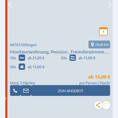
1
66763 Dillingen
29,06 km
Monteurwohnung, Pension , Fremdenzimmer
Pavan I Pavan-Rent
50
x
ab 25,00 €
50
x
ab 15,00 €
50
x
ab 15,00 €
ab
15,00 €
Mind. 3 Nächte
pro Person / Nacht
ZUM ANGEBOT