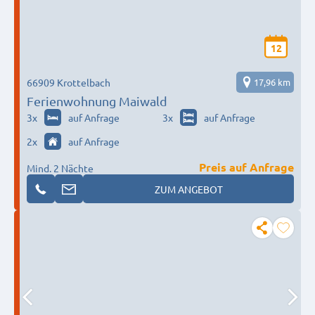
12
66909 Krottelbach
17,96 km
Ferienwohnung Maiwald
3
x
auf Anfrage
3
x
auf Anfrage
2
x
auf Anfrage
Preis auf Anfrage
Mind. 2 Nächte
ZUM ANGEBOT