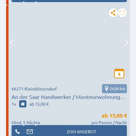
6
66271 Kleinblittersdorf
24,89 km
An der Saar Handwerker / Monteurwohnung
80 qm
1
x
ab 15,00 €
ab
15,00 €
Mind. 5 Nächte
pro Person / Nacht
ZUM ANGEBOT