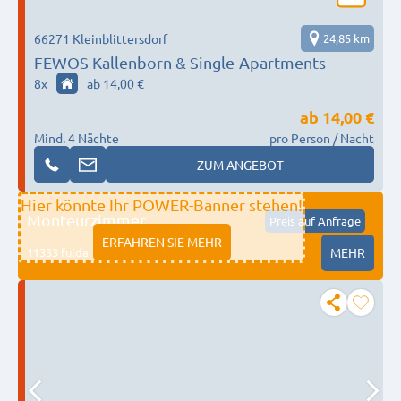
66271 Kleinblittersdorf
24,85 km
FEWOS Kallenborn & Single-Apartments
8
x
ab 14,00 €
ab
14,00 €
Mind. 4 Nächte
pro Person / Nacht
ZUM ANGEBOT
Hier könnte Ihr POWER-Banner stehen!
Monteurzimmer
Preis auf Anfrage
ERFAHREN SIE MEHR
11333 fulda
MEHR