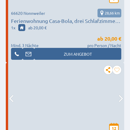
66620 Nonnweiler
28,66 km
Ferienwohnung Casa-Bola, drei Schlafzimmer,
zwei Badezimmer
1
x
ab 20,00 €
ab
20,00 €
Mind. 3 Nächte
pro Person / Nacht
ZUM ANGEBOT
12