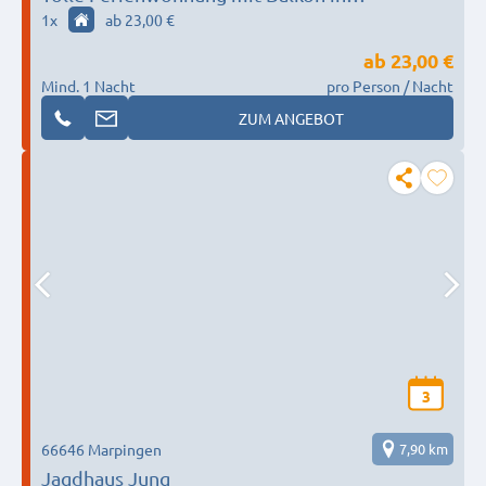
Saarbrücken Uni-Nähe
1
x
ab 23,00 €
ab
23,00 €
Mind. 1 Nacht
pro Person / Nacht
ZUM ANGEBOT
3
66646 Marpingen
7,90 km
Jagdhaus Jung