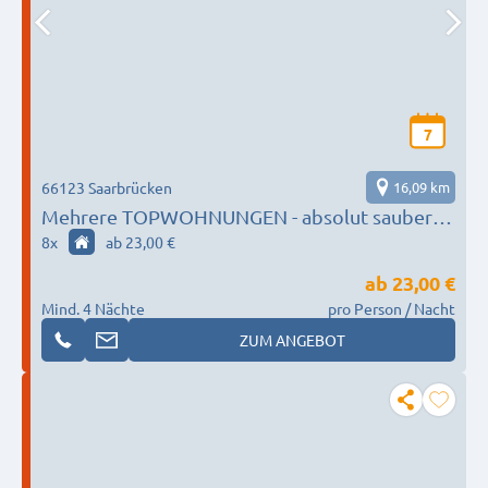
7
66123 Saarbrücken
16,09 km
Mehrere TOPWOHNUNGEN - absolut sauber
und gemütlich- privater Parkplatz, kostenfreies
8
x
ab 23,00 €
Wlan
ab
23,00 €
Mind. 4 Nächte
pro Person / Nacht
ZUM ANGEBOT