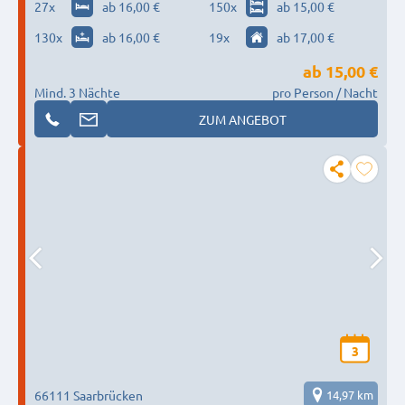
Pavan I Pavan-Rent- bis zu 250 Personen im
27
x
ab 16,00 €
150
x
ab 15,00 €
ganz Saarland
130
x
ab 16,00 €
19
x
ab 17,00 €
ab
15,00 €
Mind. 3 Nächte
pro Person / Nacht
ZUM ANGEBOT
3
66111 Saarbrücken
14,97 km