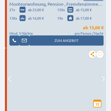
Monteurwohnung, Pension , Fremdenzimmer
Pavan I Pavan-Rent - im gesamten Saarland, bis
27
x
ab 25,00 €
150
x
ab 15,00 €
250 Personen!
130
x
ab 16,00 €
19
x
ab 17,00 €
ab
15,00 €
Mind. 3 Nächte
pro Person / Nacht
ZUM ANGEBOT
12