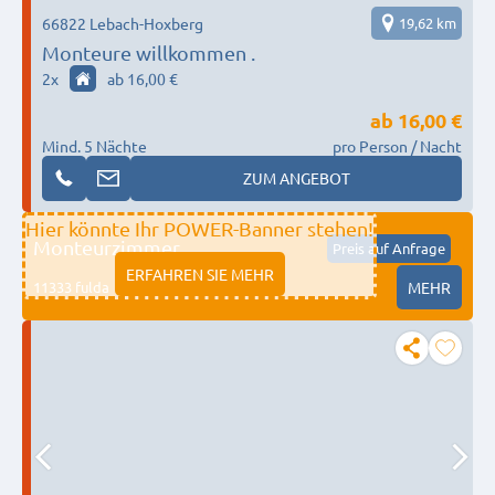
66822 Lebach-Hoxberg
19,62 km
Monteure willkommen .
2
x
ab 16,00 €
ab
16,00 €
Mind. 5 Nächte
pro Person / Nacht
ZUM ANGEBOT
Hier könnte Ihr POWER-Banner stehen!
Monteurzimmer
Preis auf Anfrage
ERFAHREN SIE MEHR
11333 fulda
MEHR