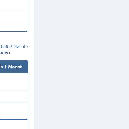
halt:
3 Nächte
sonen
ab 1 Monat
t