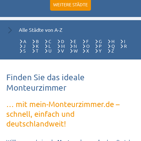
WEITERE STÄDTE
Alle Städte von A-Z
A
B
C
D
E
F
G
H
I
J
K
L
M
N
O
P
Q
R
S
T
U
V
W
X
Y
Z
Finden Sie das ideale
Monteurzimmer
… mit mein-Monteurzimmer.de –
schnell, einfach und
deutschlandweit!