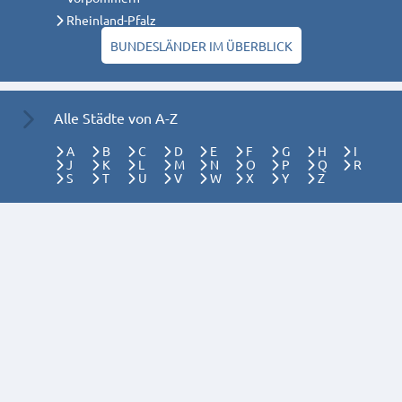
Rheinland-Pfalz
BUNDESLÄNDER IM ÜBERBLICK
Alle Städte von A-Z
A
B
C
D
E
F
G
H
I
J
K
L
M
N
O
P
Q
R
S
T
U
V
W
X
Y
Z