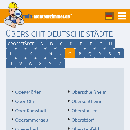
ÜBERSICHT DEUTSCHE STÄDTE
GROSSSTÄDTE
A
B
C
D
E
F
G
H
I
J
K
L
M
N
O
P
Q
R
S
T
U
V
W
X
Y
Z
Ober-Mörlen
Oberschleißheim
Ober-Olm
Obersontheim
Ober-Ramstadt
Oberstaufen
Oberammergau
Oberstdorf
Oberasbach
Oberstenfeld