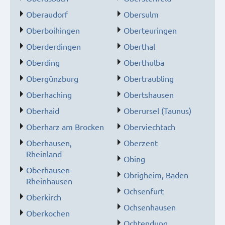
Oberaudorf
Obersulm
Oberboihingen
Oberteuringen
Oberderdingen
Oberthal
Oberding
Oberthulba
Obergünzburg
Obertraubling
Oberhaching
Obertshausen
Oberhaid
Oberursel (Taunus)
Oberharz am Brocken
Oberviechtach
Oberhausen,
Oberzent
Rheinland
Obing
Oberhausen-
Obrigheim, Baden
Rheinhausen
Ochsenfurt
Oberkirch
Ochsenhausen
Oberkochen
Ochtendung