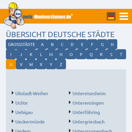
ÜBERSICHT DEUTSCHE STÄDTE
GROSSSTÄDTE
A
B
C
D
E
F
G
H
I
J
K
L
M
N
O
P
Q
R
S
T
U
V
W
X
Y
Z
Ubstadt-Weiher
Untereisesheim
Uchte
Unterensingen
Uebigau
Unterföhring
Ueckermünde
Untergriesbach
Uedem
Untergruppenbach