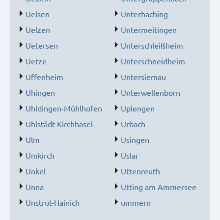
Uelsen
Unterhaching
Uelzen
Untermeitingen
Uetersen
Unterschleißheim
Uetze
Unterschneidheim
Uffenheim
Untersiemau
Uhingen
Unterwellenborn
Uhldingen-Mühlhofen
Uplengen
Uhlstädt-Kirchhasel
Urbach
Ulm
Usingen
Umkirch
Uslar
Unkel
Uttenreuth
Unna
Utting am Ammersee
Unstrut-Hainich
ummern