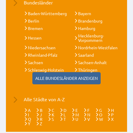
Bundesländer
Baden-Württemberg
Bayern
Berlin
Brandenburg
Bremen
Hamburg
Mecklenburg-
Hessen
Vorpommern
Niedersachsen
Nordrhein-Westfalen
Rheinland-Pfalz
Saarland
Sachsen
Sachsen-Anhalt
Schleswig-Holstein
Thüringen
ALLE BUNDESLÄNDER ANZEIGEN
Alle Städte von A-Z
A
B
C
D
E
F
G
H
I
J
K
L
M
N
O
P
Q
R
S
T
U
V
W
X
Y
Z