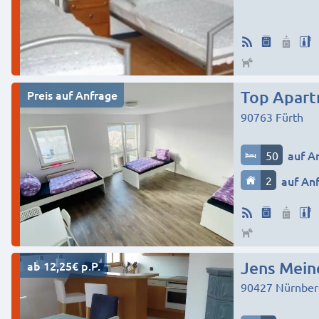
Preis auf Anfrage
Top Apart
90763
Fürth
50
auf A
2
auf An
ab 12,25€ p.P.
Jens Mein
90427
Nürnber