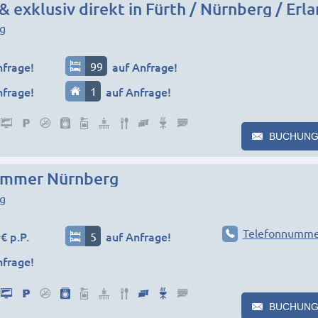
& exklusiv direkt in Fürth / Nürnberg / Erl
g
nfrage!
99
auf Anfrage!
nfrage!
1
auf Anfrage!
BUCHUNG
immer Nürnberg
g
Telefonnumme
€ p.P.
5
auf Anfrage!
nfrage!
BUCHUNG