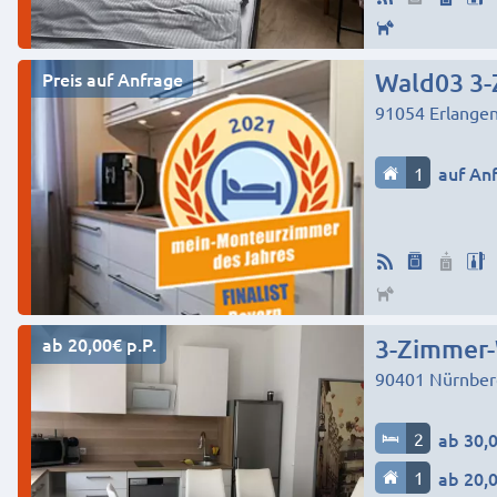
Preis auf Anfrage
Wald03 3-
91054
Erlange
1
auf An
ab 20,00€ p.P.
3-Zimmer-
90401
Nürnber
2
ab 30,0
1
ab 20,0