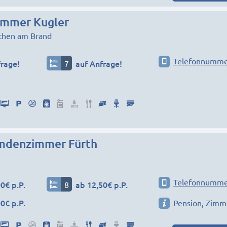
immer Kugler
chen am Brand
Telefonnumme
frage!
7
auf Anfrage!
mdenzimmer Fürth
Telefonnumme
0€ p.P.
8
ab 12,50€ p.P.
0€ p.P.
Pension, Zimm