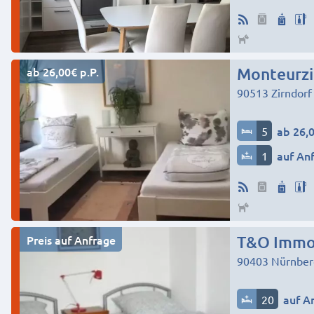
ab 26,00€ p.P.
90513
Zirndorf
5
ab 26,0
1
auf An
Preis auf Anfrage
T&O Immo
90403
Nürnber
20
auf A