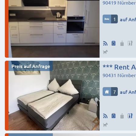
90419
Nürnber
1
auf An
Preis auf Anfrage
*** Rent A
90431
Nürnber
7
auf An