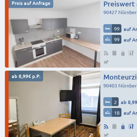
Preis auf Anfrage
Preiswert 
90427
Nürnber
99
auf A
99
auf A
ab 8,99€ p.P.
Monteurz
90403
Nürnber
2
ab 8,99
18
auf A