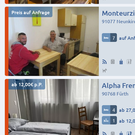
Preis auf Anfrage
Monteurz
91077
Neunkir
7
auf An
ab 12,00€ p.P.
Alpha Fre
90768
Fürth
4
ab 27,0
1
ab 12,0