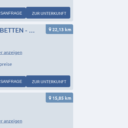
ZUR UNTERKUNFT
SANFRAGE
22,13 km
Monteurzimmer, Ferienwohnung mit Garten - EINZELBETTEN - Unterkunft DECKER
r anzeigen
preise
ZUR UNTERKUNFT
SANFRAGE
15,85 km
r anzeigen