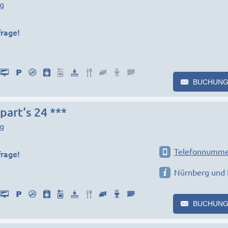
g
frage!
BUCHUNG
part‘s 24 ***
g
Telefonnumme
frage!
Nürnberg und 
BUCHUNG