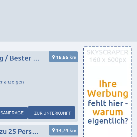
16,66 km
Exclusive Monteurwohnung direkt in Fürth / Nürnberg / Bester Preis!
r anzeigen
ZUR UNTERKUNFT
SANFRAGE
14,74 km
A3 Monteurunterkünfte Nürnberg & Umgebung ( bis zu 25 Personen)