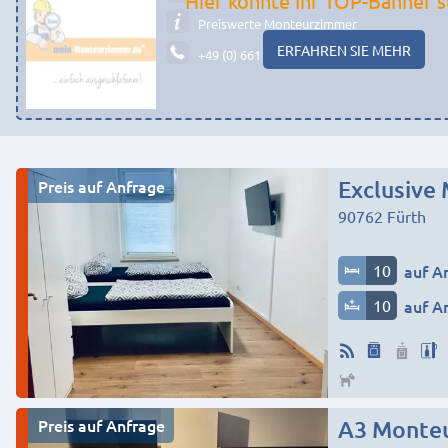
Hier könnte Ihr TOP-Banner s
Preiswerte Monteurzimmer
ERFAHREN SIE MEHR
+49 (0) 661 - 29 19 14 19
Preis auf Anfrage
90762
Fürth
10
auf A
10
auf A
Preis auf Anfrage