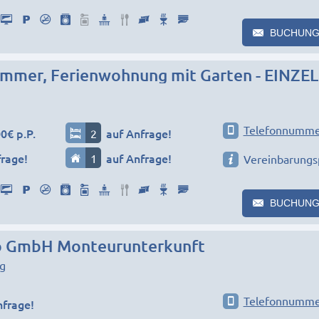
BUCHUNG
Telefonnumme
0€ p.P.
2
auf Anfrage!
frage!
1
auf Anfrage!
Vereinbarungs
BUCHUNG
 GmbH Monteurunterkunft
g
Telefonnumme
nfrage!