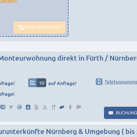
tehen!
ZUR UNTERKUNFT
Telefonnumme
nfrage!
10
auf Anfrage!
nfrage!
BUCHUNG