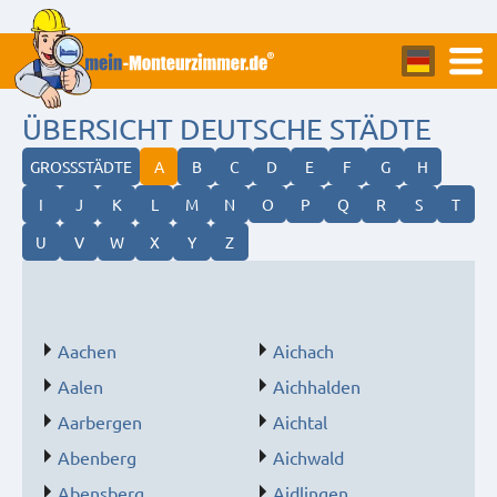
ÜBERSICHT DEUTSCHE STÄDTE
GROSSSTÄDTE
A
B
C
D
E
F
G
H
I
J
K
L
M
N
O
P
Q
R
S
T
U
V
W
X
Y
Z
Aachen
Aichach
Aalen
Aichhalden
Aarbergen
Aichtal
Abenberg
Aichwald
Abensberg
Aidlingen