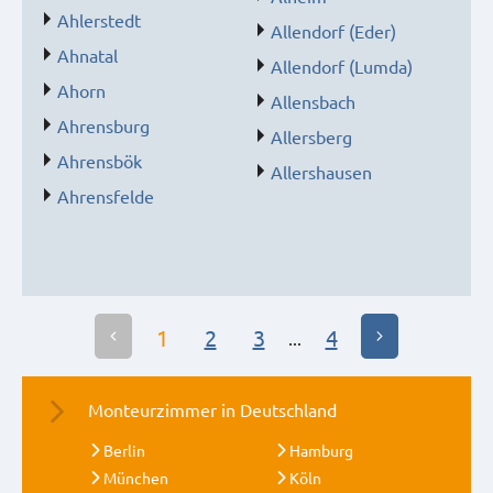
Ahlerstedt
Allendorf (Eder)
Ahnatal
Allendorf (Lumda)
Ahorn
Allensbach
Ahrensburg
Allersberg
Ahrensbök
Allershausen
Ahrensfelde
1
2
3
4
...
Monteurzimmer in Deutschland
Berlin
Hamburg
München
Köln