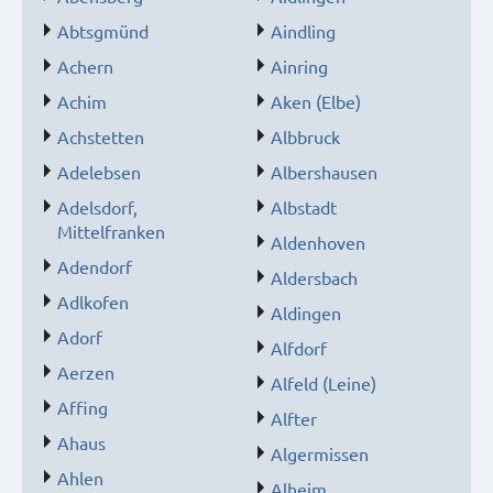
Abtsgmünd
Aindling
Achern
Ainring
Achim
Aken (Elbe)
Achstetten
Albbruck
Adelebsen
Albershausen
Adelsdorf,
Albstadt
Mittelfranken
Aldenhoven
Adendorf
Aldersbach
Adlkofen
Aldingen
Adorf
Alfdorf
Aerzen
Alfeld (Leine)
Affing
Alfter
Ahaus
Algermissen
Ahlen
Alheim