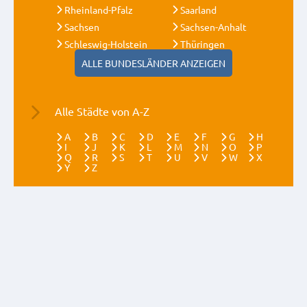
Rheinland-Pfalz
Saarland
Sachsen
Sachsen-Anhalt
Schleswig-Holstein
Thüringen
ALLE BUNDESLÄNDER ANZEIGEN
Alle Städte von A-Z
A
B
C
D
E
F
G
H
I
J
K
L
M
N
O
P
Q
R
S
T
U
V
W
X
Y
Z