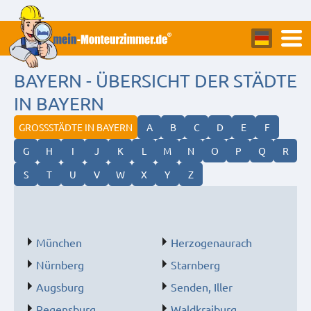
BAYERN - ÜBERSICHT DER STÄDTE
IN BAYERN
GROSSSTÄDTE IN BAYERN
A
B
C
D
E
F
G
H
I
J
K
L
M
N
O
P
Q
R
S
T
U
V
W
X
Y
Z
München
Herzogenaurach
Nürnberg
Starnberg
Augsburg
Senden, Iller
Regensburg
Waldkraiburg