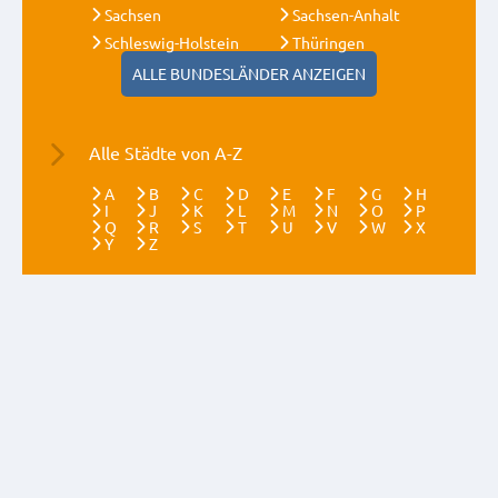
Sachsen
Sachsen-Anhalt
Schleswig-Holstein
Thüringen
ALLE BUNDESLÄNDER ANZEIGEN
Alle Städte von A-Z
A
B
C
D
E
F
G
H
I
J
K
L
M
N
O
P
Q
R
S
T
U
V
W
X
Y
Z