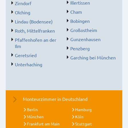
Illertissen
Zirndorf
Cham
Olching
Bobingen
Lindau (Bodensee)
Großostheim
Roth, Mittelfranken
Gunzenhausen
Pfaffenhofen an der
Ilm
Penzberg
Geretsried
Garching bei München
Unterhaching
Monteurzimmer in Deutschland
Berlin
Hamburg
München
Köln
Frankfurt am Main
Stuttgart