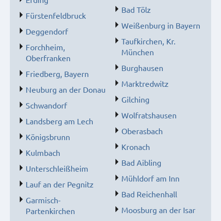
Bad Tölz
Fürstenfeldbruck
Weißenburg in Bayern
Deggendorf
Taufkirchen, Kr.
Forchheim,
München
Oberfranken
Burghausen
Friedberg, Bayern
Marktredwitz
Neuburg an der Donau
Gilching
Schwandorf
Wolfratshausen
Landsberg am Lech
Oberasbach
Königsbrunn
Kronach
Kulmbach
Bad Aibling
Unterschleißheim
Mühldorf am Inn
Lauf an der Pegnitz
Bad Reichenhall
Garmisch-
Moosburg an der Isar
Partenkirchen