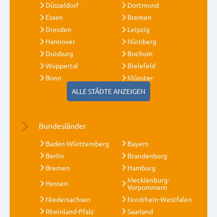
Düsseldorf
Dortmund
Essen
Bremen
Dresden
Leipzig
Hannover
Nürnberg
Duisburg
Bochum
Wuppertal
Bielefeld
Bonn
Münster
ALLE STÄDTE ANZEIGEN
Bundesländer
Baden-Württemberg
Bayern
Berlin
Brandenburg
Bremen
Hamburg
Mecklenburg-
Hessen
Vorpommern
Niedersachsen
Nordrhein-Westfalen
Rheinland-Pfalz
Saarland