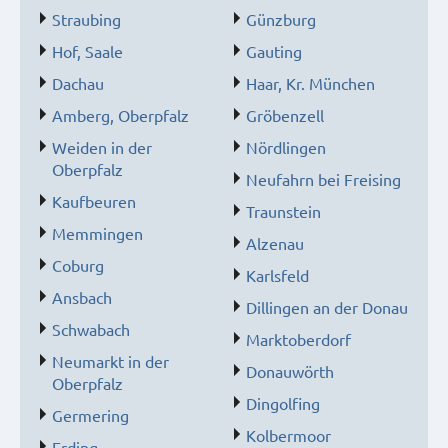
Straubing
Günzburg
Hof, Saale
Gauting
Dachau
Haar, Kr. München
Amberg, Oberpfalz
Gröbenzell
Weiden in der
Nördlingen
Oberpfalz
Neufahrn bei Freising
Kaufbeuren
Traunstein
Memmingen
Alzenau
Coburg
Karlsfeld
Ansbach
Dillingen an der Donau
Schwabach
Marktoberdorf
Neumarkt in der
Donauwörth
Oberpfalz
Dingolfing
Germering
Kolbermoor
Erding