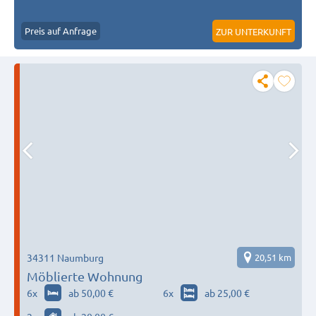
Preis auf Anfrage
ZUR UNTERKUNFT
34311 Naumburg
20,51 km
Möblierte Wohnung
6
x
ab 50,00 €
6
x
ab 25,00 €