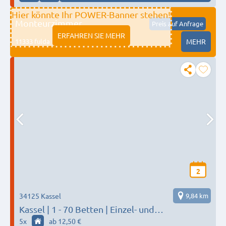
Hier könnte Ihr POWER-Banner stehen!
Monteurzimmer
Preis auf Anfrage
ERFAHREN SIE MEHR
11333 fulda
MEHR
2
34125 Kassel
9,84 km
Kassel | 1 - 70 Betten | Einzel- und
Doppelzimmer
5
x
ab 12,50 €