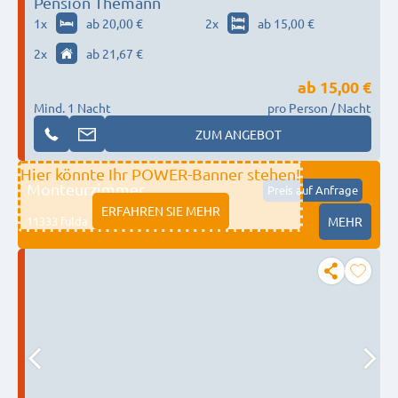
Pension Themann
1
x
ab 20,00 €
2
x
ab 15,00 €
2
x
ab 21,67 €
ab
15,00 €
Mind. 1 Nacht
pro Person / Nacht
ZUM ANGEBOT
Hier könnte Ihr POWER-Banner stehen!
Monteurzimmer
Preis auf Anfrage
ERFAHREN SIE MEHR
11333 fulda
MEHR