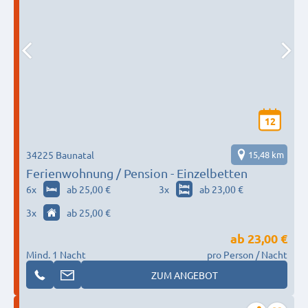
12
34225 Baunatal
15,48 km
Ferienwohnung / Pension - Einzelbetten
6
x
ab 25,00 €
3
x
ab 23,00 €
3
x
ab 25,00 €
ab
23,00 €
Mind. 1 Nacht
pro Person / Nacht
ZUM ANGEBOT