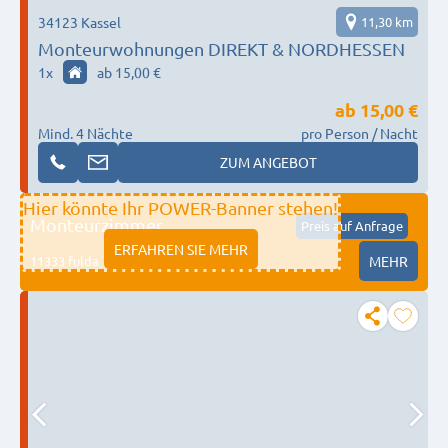
34123 Kassel
11,30 km
Monteurwohnungen DIREKT & NORDHESSEN
1
x
ab 15,00 €
ab
15,00 €
Mind. 4 Nächte
pro Person / Nacht
ZUM ANGEBOT
Hier könnte Ihr POWER-Banner stehen!
Monteurzimmer
Preis auf Anfrage
ERFAHREN SIE MEHR
11333 fulda
MEHR