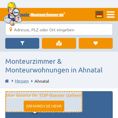
Monteurzimmer &
Monteurwohnungen in Ahnatal
Hessen
Ahnatal
Hier könnte Ihr TOP-Banner stehen!
Monteurzimmer
11333 fulda
ERFAHREN SIE MEHR
Preiswerte Monteurzimmer