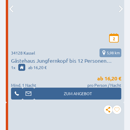
2
34128 Kassel
5,98 km
Gästehaus Jungfernkopf bis 12 Personen
ganzes Haus
1
x
ab 16,20 €
ab
16,20 €
Mind. 1 Nacht
pro Person / Nacht
ZUM ANGEBOT