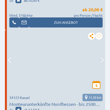
2
x
ab 20,00 €
ab
20,00 €
Mind. 3 Nächte
pro Person / Nacht
ZUM ANGEBOT
5
34123 Kassel
11,30 km
Monteurunterkünfte Nordhessen - bis 2500
Betten
2
x
ab 12,50 €