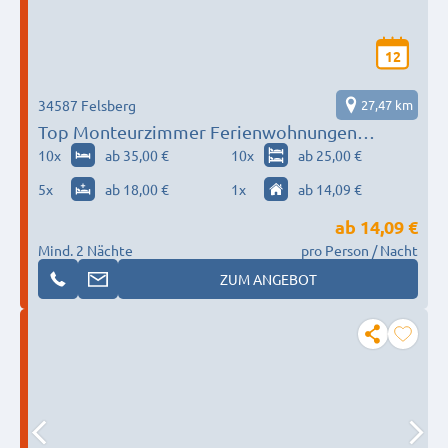
12
34587 Felsberg
27,47 km
Top Monteurzimmer Ferienwohnungen
Parkplätze Grillplatz 017620758438
10
x
ab 35,00 €
10
x
ab 25,00 €
5
x
ab 18,00 €
1
x
ab 14,09 €
ab
14,09 €
Mind. 2 Nächte
pro Person / Nacht
ZUM ANGEBOT