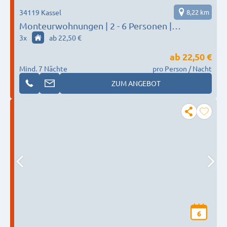
34119 Kassel
8,22 km
Monteurwohnungen | 2 - 6 Personen |
Schnelles Internet | Parkplätze | Waschtrockner
3
x
ab 22,50 €
| 4K Smart-TV
ab
22,50 €
Mind. 7 Nächte
pro Person / Nacht
ZUM ANGEBOT
6