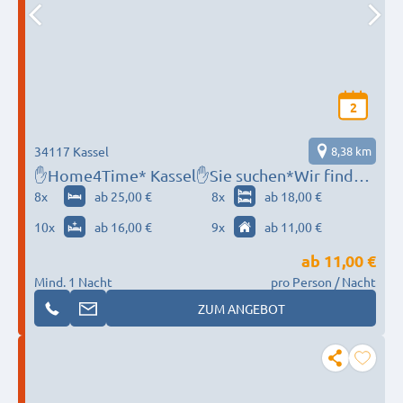
2
34117 Kassel
8,38 km
✋Home4Time* Kassel✋Sie suchen*Wir finden
✋
8
x
ab 25,00 €
8
x
ab 18,00 €
10
x
ab 16,00 €
9
x
ab 11,00 €
ab
11,00 €
Mind. 1 Nacht
pro Person / Nacht
ZUM ANGEBOT