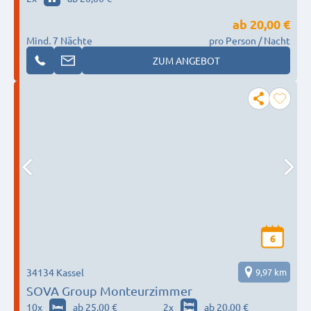
ab
20,00 €
Mind. 7 Nächte
pro Person / Nacht
ZUM ANGEBOT
6
34134 Kassel
9,97 km
SOVA Group Monteurzimmer
10
x
ab 25,00 €
2
x
ab 20,00 €