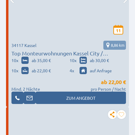
11
34117 Kassel
8,86 km
Top Monteurwohnungen Kassel City /
Sofortbuchung 24h Tel. 015738827905
10
x
ab 35,00 €
10
x
ab 30,00 €
10
x
ab 22,00 €
4
x
auf Anfrage
ab
22,00 €
Mind. 2 Nächte
pro Person / Nacht
ZUM ANGEBOT