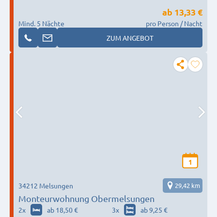
ab
13,33 €
Mind. 5 Nächte
pro Person / Nacht
ZUM ANGEBOT
1
34212 Melsungen
29,42 km
Monteurwohnung Obermelsungen
2
x
ab 18,50 €
3
x
ab 9,25 €