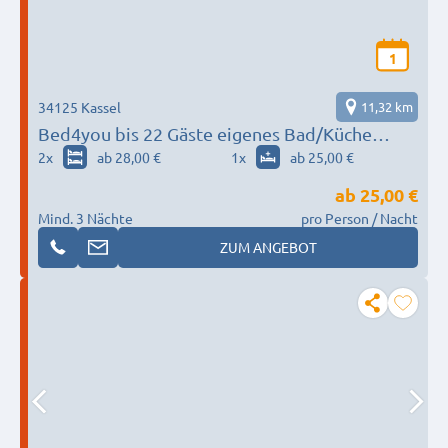
1
34125 Kassel
11,32 km
Bed4you bis 22 Gäste eigenes Bad/Küche
Parkplatz Smart TV Wlan
2
x
ab 28,00 €
1
x
ab 25,00 €
ab
25,00 €
Mind. 3 Nächte
pro Person / Nacht
ZUM ANGEBOT