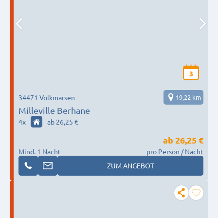
3
34471 Volkmarsen
19,22 km
Milleville Berhane
4
x
ab 26,25 €
ab
26,25 €
Mind. 1 Nacht
pro Person / Nacht
ZUM ANGEBOT