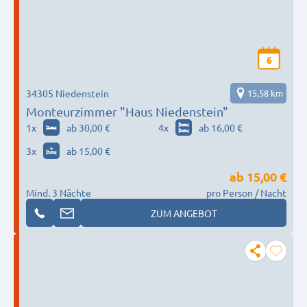
6
34305 Niedenstein
15,58 km
Monteurzimmer "Haus Niedenstein"
1
x
ab 30,00 €
4
x
ab 16,00 €
3
x
ab 15,00 €
ab
15,00 €
Mind. 3 Nächte
pro Person / Nacht
ZUM ANGEBOT