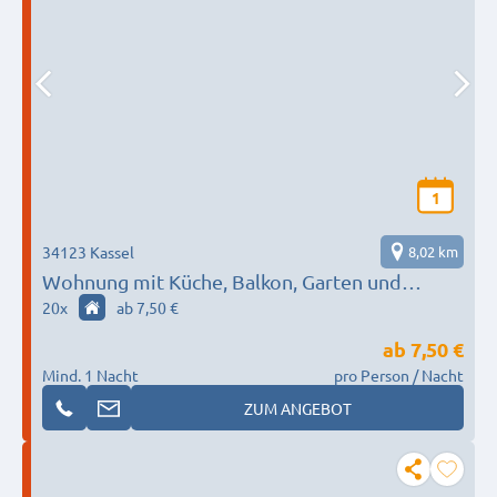
1
34123 Kassel
8,02 km
Wohnung mit Küche, Balkon, Garten und
kostenlosem Parkplatz
20
x
ab 7,50 €
ab
7,50 €
Mind. 1 Nacht
pro Person / Nacht
ZUM ANGEBOT