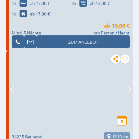
Doppelzimmern
1
x
ab 15,00 €
2
x
ab 15,00 €
1
x
ab 17,00 €
ab
15,00 €
Mind. 5 Nächte
pro Person / Nacht
ZUM ANGEBOT
5
34225 Baunatal
12,30 km