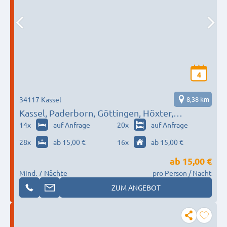
4
34117 Kassel
8,38 km
Kassel, Paderborn, Göttingen, Höxter,
Marburg…
14
x
auf Anfrage
20
x
auf Anfrage
28
x
ab 15,00 €
16
x
ab 15,00 €
ab
15,00 €
Mind. 7 Nächte
pro Person / Nacht
ZUM ANGEBOT