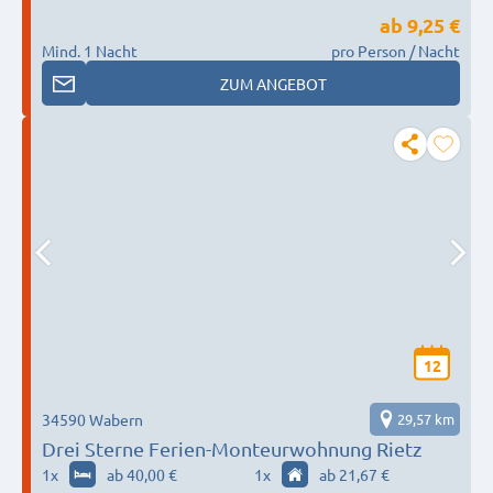
ab
9,25 €
Mind. 1 Nacht
pro Person / Nacht
ZUM ANGEBOT
12
34590 Wabern
29,57 km
Drei Sterne Ferien-Monteurwohnung Rietz
1
x
ab 40,00 €
1
x
ab 21,67 €