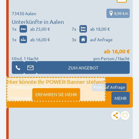
73430 Aalen
8,99 km
Unterkünfte in Aalen
1
x
ab 25,00 €
7
x
ab 18,00 €
1
x
ab 16,00 €
3
x
auf Anfrage
ab
16,00 €
Mind. 1 Nacht
pro Person / Nacht
ZUM ANGEBOT
Hier könnte Ihr POWER-Banner stehen!
Monteurzimmer
Preis auf Anfrage
ERFAHREN SIE MEHR
11333 fulda
MEHR