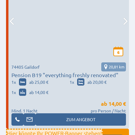
6
74405 Gaildorf
20,81 km
Pension B19 "everything freshly renovated"
1
x
ab 25,00 €
1
x
ab 20,00 €
1
x
ab 14,00 €
ab
14,00 €
Mind. 1 Nacht
pro Person / Nacht
ZUM ANGEBOT
Hier könnte Ihr POWER-Banner stehen!