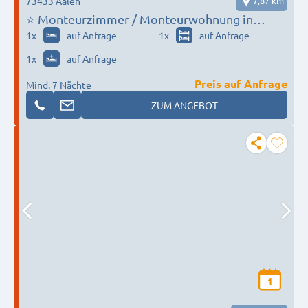
73433 Aalen
7,87 km
⭐ Monteurzimmer / Monteurwohnung in
Aalen, inkl. Reinigung, erreichbar (Tel: +49 1578
1
x
auf Anfrage
1
x
auf Anfrage
5118218)
1
x
auf Anfrage
Preis auf Anfrage
Mind. 7 Nächte
ZUM ANGEBOT
1