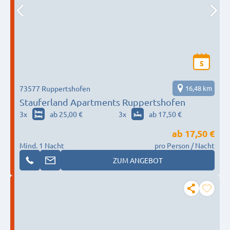
5
73577 Ruppertshofen
16,48 km
Stauferland Apartments Ruppertshofen
3
x
ab 25,00 €
3
x
ab 17,50 €
ab
17,50 €
Mind. 1 Nacht
pro Person / Nacht
ZUM ANGEBOT