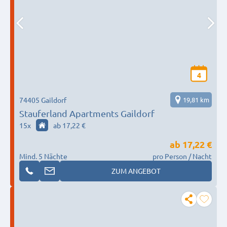
4
74405 Gaildorf
19,81 km
Stauferland Apartments Gaildorf
15
x
ab 17,22 €
ab
17,22 €
Mind. 5 Nächte
pro Person / Nacht
ZUM ANGEBOT