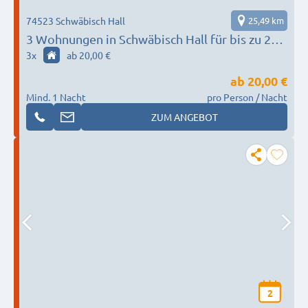
74523 Schwäbisch Hall
25,49 km
3 Wohnungen in Schwäbisch Hall für bis zu 21
Personen - 015153684476
3
x
ab 20,00 €
ab
20,00 €
Mind. 1 Nacht
pro Person / Nacht
ZUM ANGEBOT
2