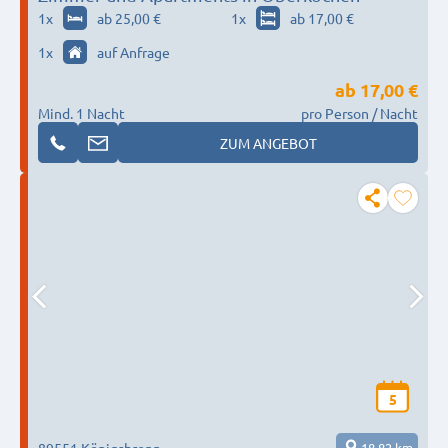
1
x
ab 25,00 €
1
x
ab 17,00 €
1
x
auf Anfrage
ab
17,00 €
Mind. 1 Nacht
pro Person / Nacht
ZUM ANGEBOT
5
89551 Königsbronn
18,82 km