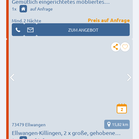
Gemütlich eingerichtetes möbliertes
Großraumapartment
1
x
auf Anfrage
Preis auf Anfrage
Mind. 2 Nächte
ZUM ANGEBOT
2
73479 Ellwangen
15,82 km
Ellwangen-Killingen, 2 x große, gehobene