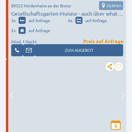
89522 Heidenheim an der Brenz
26,60 km
Gesellschaftsgarten Munzur - auch über whats
app erreichbar! ab 13 €
3
x
auf Anfrage
6
x
auf Anfrage
2
x
auf Anfrage
Preis auf Anfrage
Mind. 1 Nacht
ZUM ANGEBOT
5