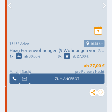
7
73432 Aalen
16,28 km
Haag Ferienwohnungen (9 Wohnungen von 2-
10 Personen)
1
x
ab 30,00 €
8
x
ab 27,00 €
ab
27,00 €
Mind. 1 Nacht
pro Person / Nacht
ZUM ANGEBOT