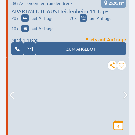
89522 Heidenheim an der Brenz
26,95 km
APARTMENTHAUS Heidenheim 11 Top-
Wohnungen für Ihre Mitarbeiter
20
x
auf Anfrage
20
x
auf Anfrage
10
x
auf Anfrage
Preis auf Anfrage
Mind. 1 Nacht
ZUM ANGEBOT
4