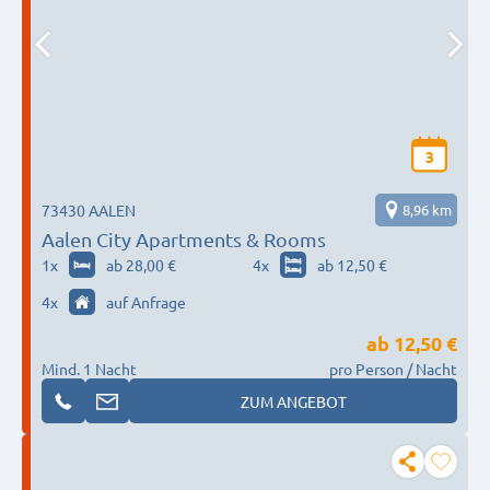
3
73430 AALEN
8,96 km
Aalen City Apartments & Rooms
1
x
ab 28,00 €
4
x
ab 12,50 €
4
x
auf Anfrage
ab
12,50 €
Mind. 1 Nacht
pro Person / Nacht
ZUM ANGEBOT