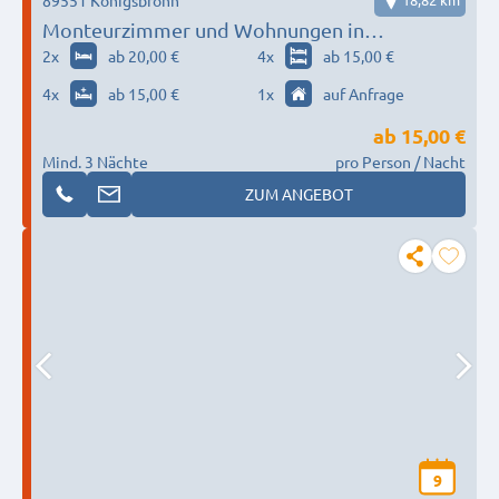
Monteurzimmer und Wohnungen in
Königsbronn
2
x
ab 20,00 €
4
x
ab 15,00 €
4
x
ab 15,00 €
1
x
auf Anfrage
ab
15,00 €
Mind. 3 Nächte
pro Person / Nacht
ZUM ANGEBOT
9