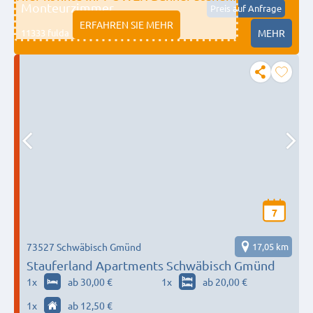
Monteurzimmer
Preis auf Anfrage
ERFAHREN SIE MEHR
11333 fulda
MEHR
7
73527 Schwäbisch Gmünd
17,05 km
Stauferland Apartments Schwäbisch Gmünd
1
x
ab 30,00 €
1
x
ab 20,00 €
1
x
ab 12,50 €