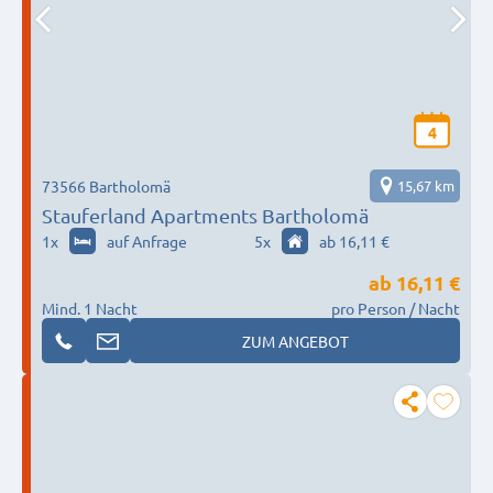
4
73566 Bartholomä
15,67 km
Stauferland Apartments Bartholomä
1
x
auf Anfrage
5
x
ab 16,11 €
ab
16,11 €
Mind. 1 Nacht
pro Person / Nacht
ZUM ANGEBOT