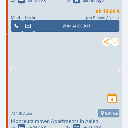
2
x
ab 18,00 €
1
x
auf Anfrage
Schwäbisch Gemünd
ab
18,00 €
Mind. 1 Nacht
pro Person / Nacht
ZUM ANGEBOT
6
73430 Aalen
8,41 km
Monteurzimmer, Apartments in Aalen
1
x
ab 25,00 €
2
x
ab 15,00 €