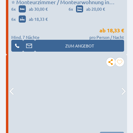
⭐ Monteurzimmer / Monteurwohnung in
Crailsheim Tel: +49 1578 5118218
6
x
ab 30,00 €
6
x
ab 20,00 €
6
x
ab 18,33 €
ab
18,33 €
Mind. 7 Nächte
pro Person / Nacht
ZUM ANGEBOT