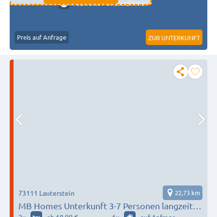
Preiswerte Monteurzimmer
Preis auf Anfrage
ZUR UNTERKUNFT
73111 Lauterstein
22,73 km
MB Homes Unterkunft 3-7 Personen langzeit-
Firmen Göppingen-Kirchheim unter Teck -