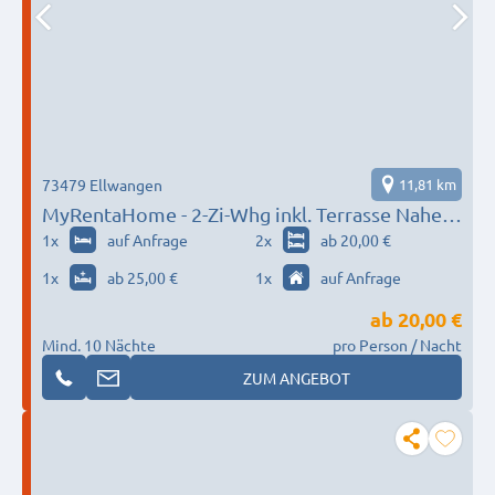
73479 Ellwangen
11,81 km
MyRentaHome - 2-Zi-Whg inkl. Terrasse Nahe
Landesgartenschau Ellwangen, WLAN
1
x
auf Anfrage
2
x
ab 20,00 €
1
x
ab 25,00 €
1
x
auf Anfrage
ab
20,00 €
Mind. 10 Nächte
pro Person / Nacht
ZUM ANGEBOT