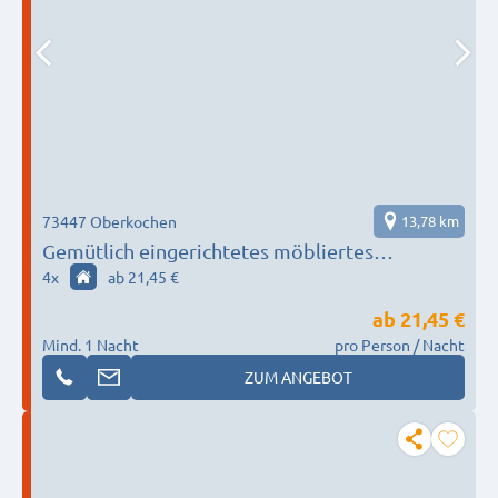
73447 Oberkochen
13,78 km
Gemütlich eingerichtetes möbliertes
Großraumapartment
4
x
ab 21,45 €
ab
21,45 €
Mind. 1 Nacht
pro Person / Nacht
ZUM ANGEBOT