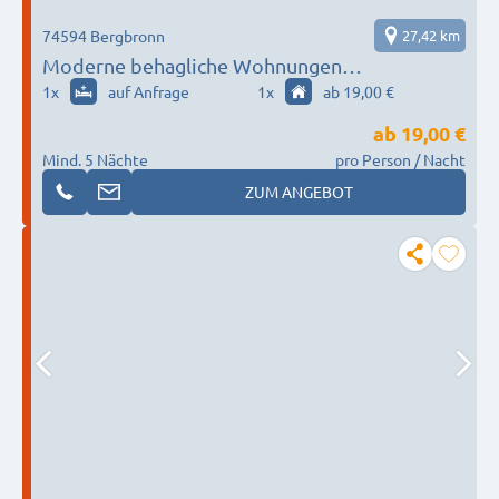
74594 Bergbronn
27,42 km
Moderne behagliche Wohnungen
4+10Pers+Apartments 1+2Pers Alleinnutzung
1
x
auf Anfrage
1
x
ab 19,00 €
Wäscheservice Crailsheim Ellwangen Feuchtw
ab
19,00 €
Mind. 5 Nächte
pro Person / Nacht
ZUM ANGEBOT