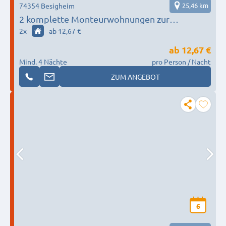
74354 Besigheim
25,46 km
2 komplette Monteurwohnungen zur
Alleinnutzung in Besigheim – für 1–3 und bis 8
2
x
ab 12,67 €
Personen | eigene Küche, Waschmaschine,
ab
12,67 €
WLAN, nahe
Mind. 4 Nächte
pro Person / Nacht
ZUM ANGEBOT
6