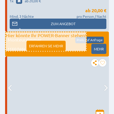
Zimmer | 2 Zimmer | Parkplätze | Küche |
1
x
ab 20,00 €
Boxspringbetten | 12P
ab
20,00 €
Mind. 3 Nächte
pro Person / Nacht
ZUM ANGEBOT
Hier könnte Ihr POWER-Banner stehen!
Monteurzimmer
Preis auf Anfrage
ERFAHREN SIE MEHR
11333 fulda
MEHR