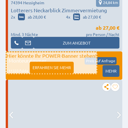
74394 Hessigheim
24,84 km
Lotterers Neckarblick Zimmervermietung
2
x
ab 28,00 €
4
x
ab 27,00 €
ab
27,00 €
Mind. 3 Nächte
pro Person / Nacht
ZUM ANGEBOT
Hier könnte Ihr POWER-Banner stehen!
Monteurzimmer
Preis auf Anfrage
ERFAHREN SIE MEHR
11333 fulda
MEHR