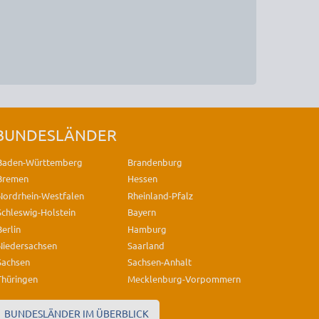
BUNDESLÄNDER
Baden-Württemberg
Brandenburg
Bremen
Hessen
Nordrhein-Westfalen
Rheinland-Pfalz
Schleswig-Holstein
Bayern
Berlin
Hamburg
Niedersachsen
Saarland
Sachsen
Sachsen-Anhalt
Thüringen
Mecklenburg-Vorpommern
BUNDESLÄNDER IM ÜBERBLICK