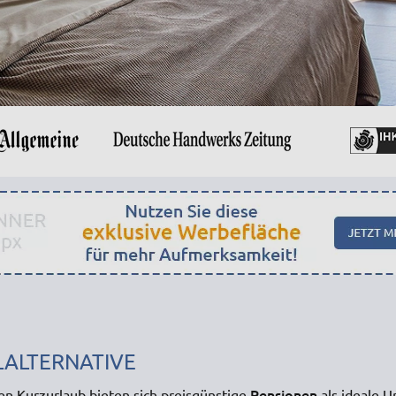
LALTERNATIVE
Pensionen
en Kurzurlaub bieten sich preisgünstige
als ideale 