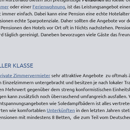
mmer
oder einer
Ferienwohnung
, ist das Leistungsangebot eine
ht immer einfach. Dabei kann eine Pension eine echte Hotelalter
nsionen echte Sparpotenziale. Daher sollten die Angebote vor
 Pensionen den Hotels vor Ort oft in Nichts nachstehen. Pensio
rd täglich gereinigt. Daneben bevorzugen viele Gäste das freun
LLER KLASSE
rivate Zimmervermieter
sehr attraktive Angebote zu oftmals 
 Einzelzimmern untergebracht und besitzen je nach lokaler Tra
chen Mehrwert gegenüber dem streng konformistischen Einheitsl
en kann zusätzlich noch überraschend umfangreich ausfallen.
 Entspannungsangeboten wie Soledampfbädern ist alles vertret
erten wie komfortablen
Unterkünften
in den letzten Jahren stet
ensionen mit mindestens 8 Betten, die zum Teil vom Deutsch