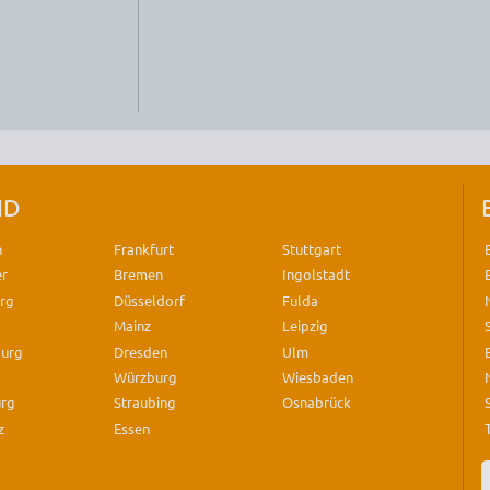
ND
n
Frankfurt
Stuttgart
er
Bremen
Ingolstadt
rg
Düsseldorf
Fulda
Mainz
Leipzig
burg
Dresden
Ulm
Würzburg
Wiesbaden
urg
Straubing
Osnabrück
z
Essen