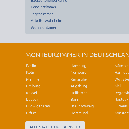
Baustellenunterkunft
Pendlerzimmer
Tageszimmer
Arbeiterwohnheim
Wohncontainer
MONTEURZIMMER IN DEUTSCHLA
Berlin
Hamburg
Münche
Köln
Nürnberg
Hannov
Mannheim
Karlsruhe
Wolfsbu
Freiburg
Augsburg
Kiel
Kassel
Heilbronn
Regens
Lübeck
Bonn
Rostock
Ludwigshafen
Braunschweig
Oldenb
Erfurt
Dortmund
Konstan
ALLE STÄDTE IM ÜBERBLICK