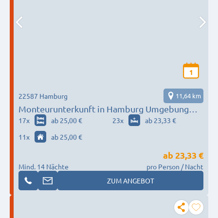
1
22587 Hamburg
11,64 km
Monteurunterkunft in Hamburg Umgebung
nach Wunsch / Bedürfnis
17
x
ab 25,00 €
23
x
ab 23,33 €
11
x
ab 25,00 €
ab
23,33 €
Mind. 14 Nächte
pro Person / Nacht
ZUM ANGEBOT