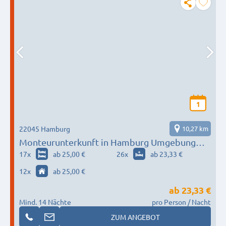
1
22045 Hamburg
10,27 km
Monteurunterkunft in Hamburg Umgebung
nach Wunsch / Bedürfnis
17
x
ab 25,00 €
26
x
ab 23,33 €
12
x
ab 25,00 €
ab
23,33 €
Mind. 14 Nächte
pro Person / Nacht
ZUM ANGEBOT