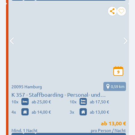
9
20095 Hamburg
0,59 km
K 357 - Staffboarding - Personal- und
Monteurzimmer
10
x
ab 25,00 €
10
x
ab 17,50 €
4
x
ab 14,00 €
3
x
ab 13,00 €
ab
13,00 €
Mind. 1 Nacht
pro Person / Nacht