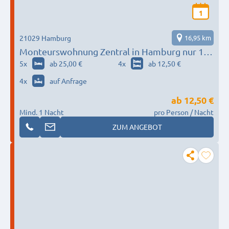
1
21029 Hamburg
16,95 km
Monteurswohnung Zentral in Hamburg nur 10
min in die Innenstadt
5
x
ab 25,00 €
4
x
ab 12,50 €
4
x
auf Anfrage
ab
12,50 €
Mind. 1 Nacht
pro Person / Nacht
ZUM ANGEBOT