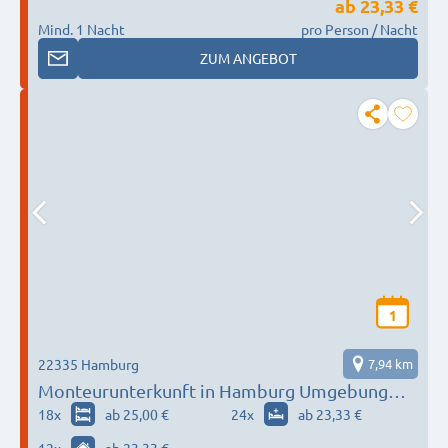
ab
23,33 €
Mind. 1 Nacht
pro Person / Nacht
ZUM ANGEBOT
1
22335 Hamburg
7,94 km
Monteurunterkunft in Hamburg Umgebung
nach Wunsch / Bedürfnis
18
x
ab 25,00 €
24
x
ab 23,33 €
12
x
ab 23,33 €