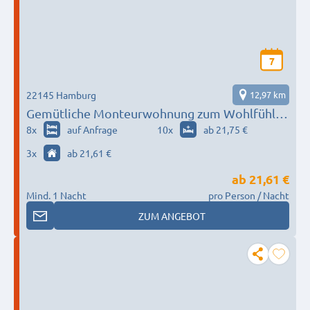
7
22145 Hamburg
12,97 km
Gemütliche Monteurwohnung zum Wohlfühlen
- michelle.ferienwohnung@gmail.com
8
x
auf Anfrage
10
x
ab 21,75 €
3
x
ab 21,61 €
ab
21,61 €
Mind. 1 Nacht
pro Person / Nacht
ZUM ANGEBOT