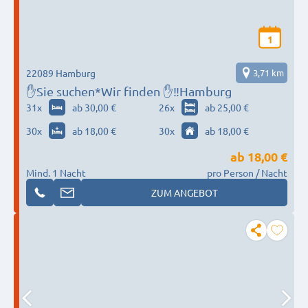
1
22089 Hamburg
3,71 km
✋Sie suchen*Wir finden ✋‼️Hamburg
31
x
ab 30,00 €
26
x
ab 25,00 €
30
x
ab 18,00 €
30
x
ab 18,00 €
ab
18,00 €
Mind. 1 Nacht
pro Person / Nacht
ZUM ANGEBOT