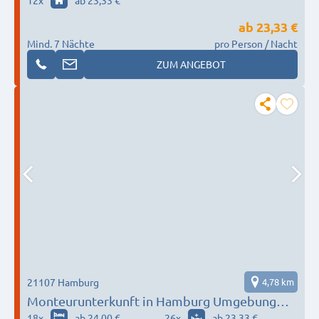
ab
23,33 €
Mind. 7 Nächte
pro Person / Nacht
ZUM ANGEBOT
21107 Hamburg
4,78 km
Monteurunterkunft in Hamburg Umgebung
nach Wunsch / Bedürfnis
18
x
ab 24,00 €
26
x
ab 23,33 €