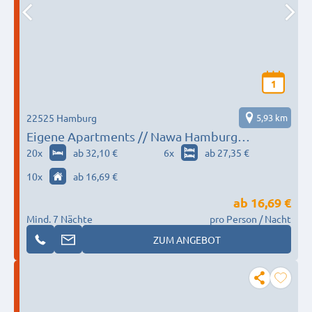
1
22525 Hamburg
5,93 km
Eigene Apartments // Nawa Hamburg
Eimsbüttel
20
x
ab 32,10 €
6
x
ab 27,35 €
10
x
ab 16,69 €
ab
16,69 €
Mind. 7 Nächte
pro Person / Nacht
ZUM ANGEBOT