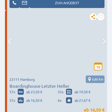
ZUM ANGEBOT
10
22111 Hamburg
6,80 km
Boardinghouse Letzter Heller
57
x
ab 23,50 €
55
x
ab 19,50 €
57
x
ab 16,50 €
6
x
ab 21,67 €
ab
16,50 €