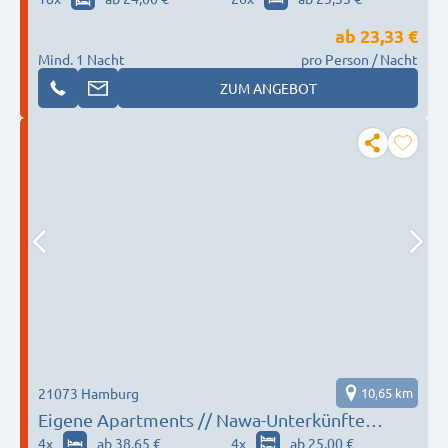
ab
23,33 €
Mind. 1 Nacht
pro Person / Nacht
ZUM ANGEBOT
21073 Hamburg
10,65 km
Eigene Apartments // Nawa-Unterkünfte
Hamburg-Harburg
4
x
ab 38,65 €
4
x
ab 25,00 €