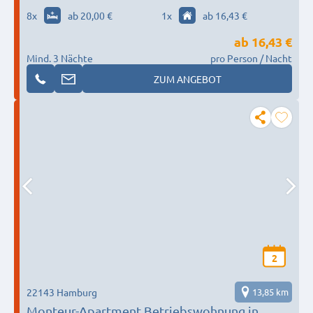
8
x
ab 20,00 €
1
x
ab 16,43 €
ab
16,43 €
Mind. 3 Nächte
pro Person / Nacht
ZUM ANGEBOT
2
22143 Hamburg
13,85 km
Monteur-Apartment Betriebswohnung in