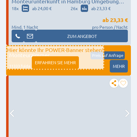
Monteurunterkunft in Hamburg Umgebung
nach Wunsch / Bedürfnis
18
x
ab 24,00 €
26
x
ab 23,33 €
ab
23,33 €
Mind. 1 Nacht
pro Person / Nacht
ZUM ANGEBOT
Hier könnte Ihr POWER-Banner stehen!
Monteurzimmer
Preis auf Anfrage
ERFAHREN SIE MEHR
11333 fulda
MEHR