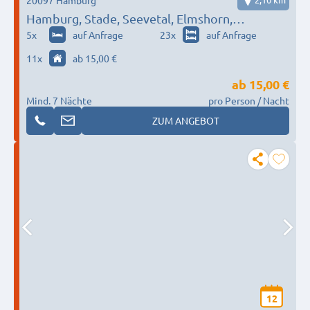
Hamburg, Stade, Seevetal, Elmshorn,
Lüneburg…
5
x
auf Anfrage
23
x
auf Anfrage
11
x
ab 15,00 €
ab
15,00 €
Mind. 7 Nächte
pro Person / Nacht
ZUM ANGEBOT
12