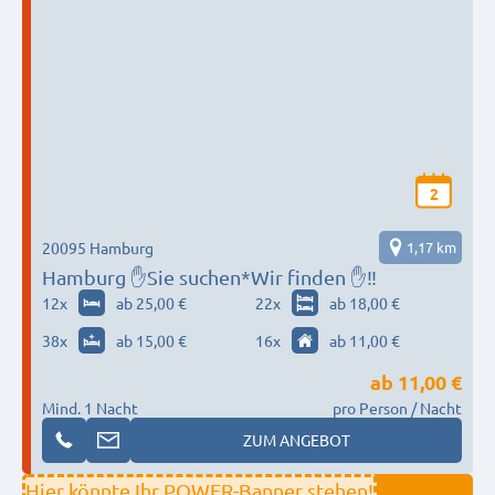
2
20095 Hamburg
1,17 km
Hamburg ✋Sie suchen*Wir finden ✋‼️
12
x
ab 25,00 €
22
x
ab 18,00 €
38
x
ab 15,00 €
16
x
ab 11,00 €
ab
11,00 €
Mind. 1 Nacht
pro Person / Nacht
ZUM ANGEBOT
Hier könnte Ihr POWER-Banner stehen!