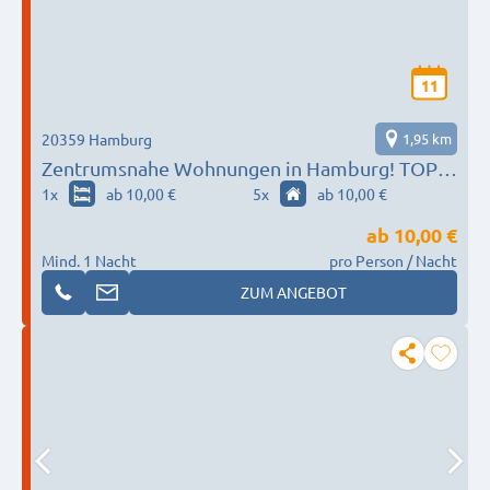
11
20359 Hamburg
1,95 km
Zentrumsnahe Wohnungen in Hamburg! TOP-
LAGE!!!
1
x
ab 10,00 €
5
x
ab 10,00 €
ab
10,00 €
Mind. 1 Nacht
pro Person / Nacht
ZUM ANGEBOT