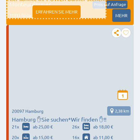
Monteurzimmer
Preis auf Anfrage
ERFAHREN SIE MEHR
11333 fulda
MEHR
1
20097 Hamburg
2,38 km
Hamburg ✋Sie suchen*Wir finden ✋‼️
21
x
ab 25,00 €
26
x
ab 18,00 €
20
x
ab 15,00 €
16
x
ab 11,00 €