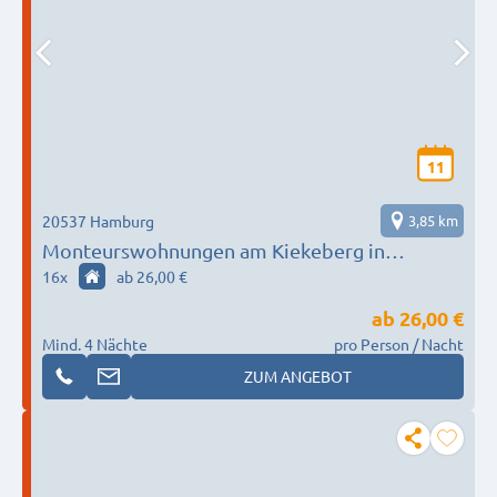
11
20537 Hamburg
3,85 km
Monteurswohnungen am Kiekeberg in
Ehestorf und Vahrendorf
16
x
ab 26,00 €
ab
26,00 €
Mind. 4 Nächte
pro Person / Nacht
ZUM ANGEBOT