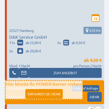
12
22527 Hamburg
6,35 km
D&K Service GmbH
11
x
ab 25,00 €
5
x
ab 9,50 €
2
x
ab 20,00 €
ab
9,50 €
Mind. 1 Nacht
pro Person / Nacht
ZUM ANGEBOT
Hier könnte Ihr POWER-Banner stehen!
Monteurzimmer
Preis auf Anfrage
ERFAHREN SIE MEHR
11333 fulda
MEHR