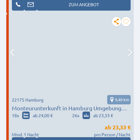
ZUM ANGEBOT
22175 Hamburg
9,49 km
Monteurunterkunft in Hamburg Umgebung
nach Wunsch / Bedürfnis
18
x
ab 24,00 €
26
x
ab 23,33 €
ab
23,33 €
Mind. 1 Nacht
pro Person / Nacht