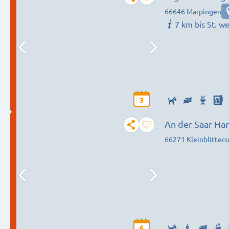
66646 Marpingen
7 km bis St. w
3
An der Saar H
66271 Kleinblitters
6