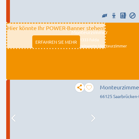
Hier könnte Ihr POWER-Banner stehen!
Monteurzimmer
11333 fulda
ERFAHREN SIE MEHR
Preiswerte Monteurzimmer
Monteurzimmer
66125 Saarbrücken