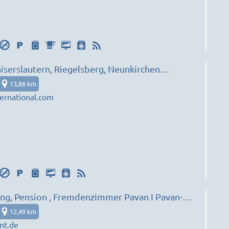
aiserslautern, Riegelsberg, Neunkirchen…
13,86 km
ernational.com
, Pension , Fremdenzimmer Pavan I Pavan-
ten Saarland, bis 250 Personen!
12,49 km
nt.de