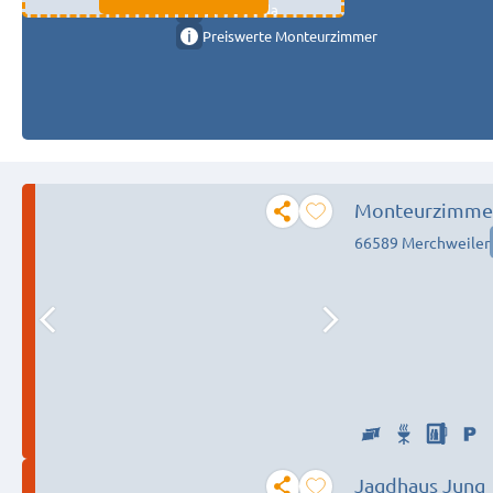
11333 fulda
Preiswerte Monteurzimmer
Monteurzimmer
66589 Merchweiler
Jagdhaus Jung