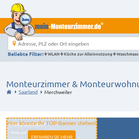
Beliebte Filter:
WLAN
Küche zur Alleinnutzung
Waschmasc
Monteurzimmer & Monteurwohnu
Saarland
Merchweiler
Hier könnte Ihr TOP-Banner stehen!
Monteurzimmer
Preis auf Anfrage
ERFAHREN SIE MEHR