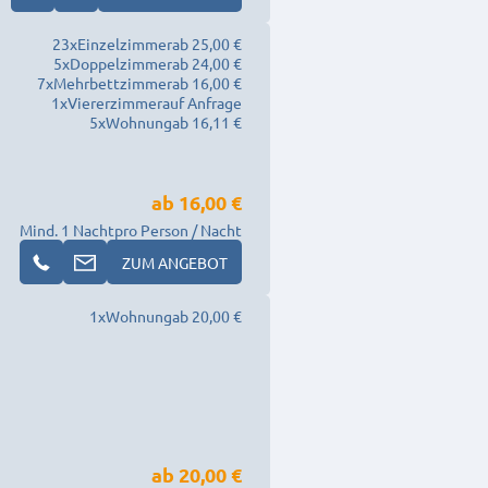
23
x
Einzelzimmer
ab 25,00 €
5
x
Doppelzimmer
ab 24,00 €
7
x
Mehrbettzimmer
ab 16,00 €
1
x
Viererzimmer
auf Anfrage
5
x
Wohnung
ab 16,11 €
ab
16,00 €
Mind. 1 Nacht
pro Person / Nacht
ZUM ANGEBOT
1
x
Wohnung
ab 20,00 €
ab
20,00 €