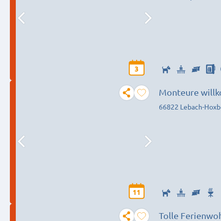
3
Monteure will
66822 Lebach-Hoxb
11
Tolle Ferienwo