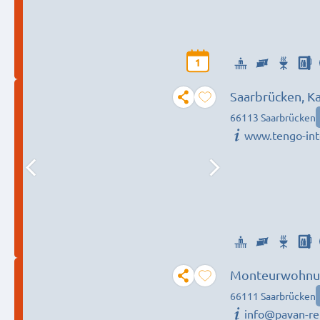
1
Saarbrücken, K
66113 Saarbrücken
www.tengo-int
Monteurwohnung
Rent - im gesam
66111 Saarbrücken
info@pavan-re