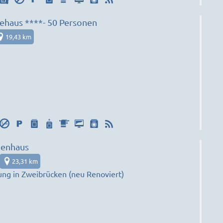
Angelika´s Gästehaus ****- 50 Personen
19,43 km
ienhaus
23,31 km
g in Zweibrücken (neu Renoviert)