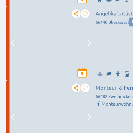
66440 Blieskastel
9
Monteur- & Fer
66482 Zweibrücken
Monteurwohnun