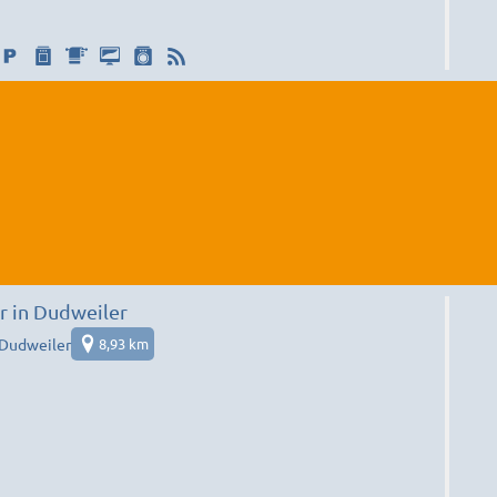
 in Dudweiler
-Dudweiler
8,93 km