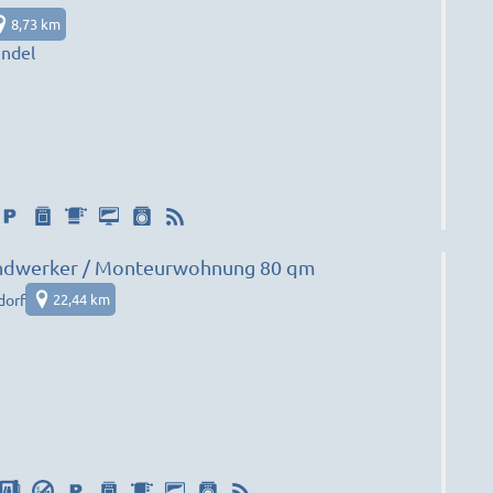
8,73 km
endel
andwerker / Monteurwohnung 80 qm
dorf
22,44 km