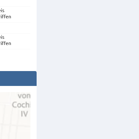
is
riffen
is
riffen