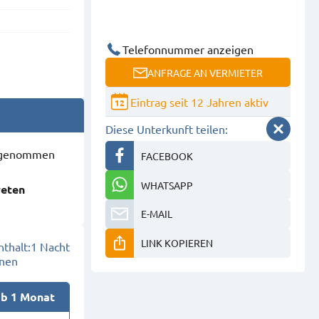
Telefonnummer anzeigen
ANFRAGE AN VERMIETER
Eintrag seit 12 Jahren aktiv
12
Diese Unterkunft teilen:
ausgenommen
FACEBOOK
WHATSAPP
reten
E-MAIL
LINK KOPIEREN
thalt:
1 Nacht
onen
ab 1 Monat