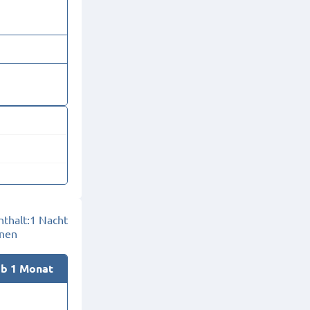
thalt:
1 Nacht
onen
ab 1 Monat