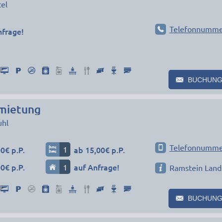
tel
Telefonnumme
nfrage!
BUCHUNG
mietung
uhl
Telefonnumme
0€ p.P.
1
ab 15,00€ p.P.
0€ p.P.
1
auf Anfrage!
Ramstein Land
BUCHUNG