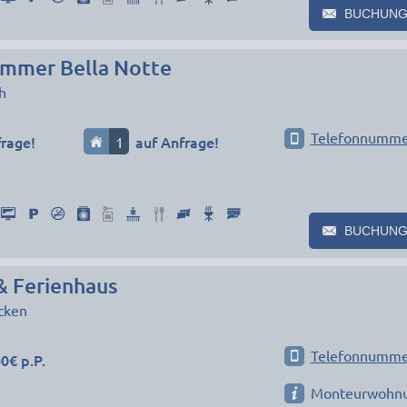
BUCHUNG
mmer Bella Notte
h
Telefonnumme
frage!
1
auf Anfrage!
BUCHUNG
& Ferienhaus
cken
Telefonnumme
0€ p.P.
Monteurwohnun