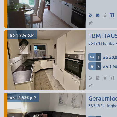
ab 1,90€ p.P.
TBM HAU
66424
Hombur
1
ab 50,0
3
ab 1,90
ab 18,33€ p.P.
Geräumige
66386
St. Ingbe