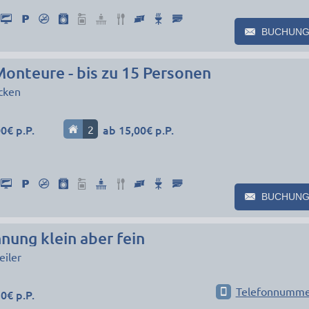
BUCHUNG
onteure - bis zu 15 Personen
cken
0€ p.P.
2
ab 15,00€ p.P.
BUCHUNG
ung klein aber fein
iler
Telefonnumme
0€ p.P.