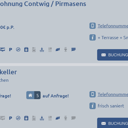
hnung Contwig / Pirmasens
Telefonnumme
0€ p.P.
+ Terrasse + S
BUCHUNG
keller
chen
Telefonnumme
frage!
5
auf Anfrage!
frisch saniert
BUCHUNG