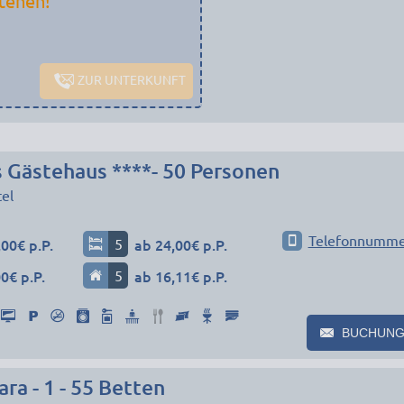
tehen!
ZUR UNTERKUNFT
s Gästehaus ****- 50 Personen
tel
Telefonnumme
00€ p.P.
5
ab 24,00€ p.P.
0€ p.P.
5
ab 16,11€ p.P.
BUCHUNG
ra - 1 - 55 Betten