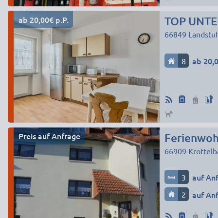
ab 20,00€ p.P.
TOP UNTE
66849
Landstuh
8
ab 20,0
Preis auf Anfrage
Ferienwo
66909
Krottelb
3
auf An
2
auf An