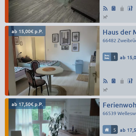
ab 15,00€ p.P.
Haus der M
66482
Zweibrü
1
ab 15,0
ab 17,50€ p.P.
Ferienwohn
66539
Welleswe
5
ab 17,5