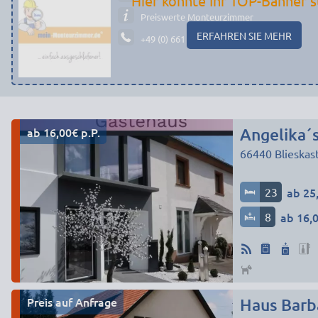
Hier könnte Ihr TOP-Banner s
Preiswerte Monteurzimmer
ERFAHREN SIE MEHR
+49 (0) 661 - 29 19 14 19
ab 16,00€ p.P.
Angelika´
66440
Blieskas
23
ab 25,
8
ab 16,0
Preis auf Anfrage
Haus Barba