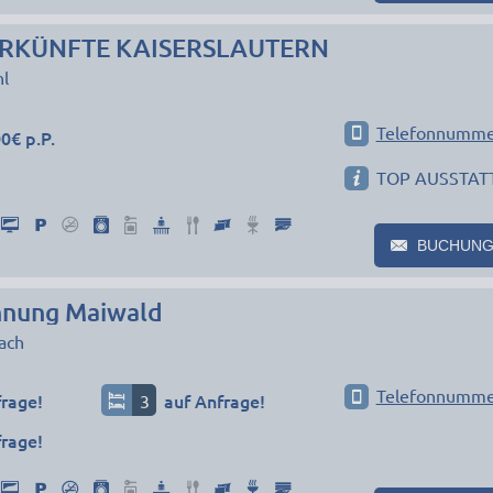
RKÜNFTE KAISERSLAUTERN
l
Telefonnumme
0€ p.P.
TOP AUSSTATT
BUCHUNG
hnung Maiwald
ach
Telefonnumme
frage!
3
auf Anfrage!
frage!