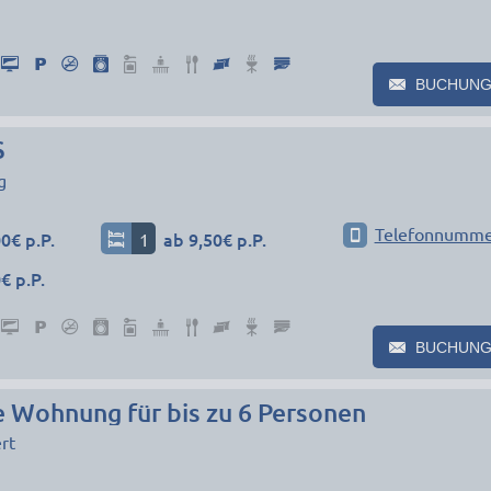
BUCHUNG
S
g
Telefonnumme
0€ p.P.
1
ab 9,50€ p.P.
€ p.P.
BUCHUNG
 Wohnung für bis zu 6 Personen
rt