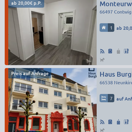
ab 20,00€ p.P.
Monteurwo
66497
Contwig
1
ab 20,0
Preis auf Anfrage
Haus Burg
66538
Neunkir
7
auf An