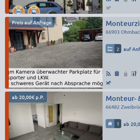
Preis auf Anfrage
Monteurzi
66903
Ohmbac
2
auf An
ab 20,00€ p.P.
Monteur- 
66482
Zweibrü
1
ab 20,0