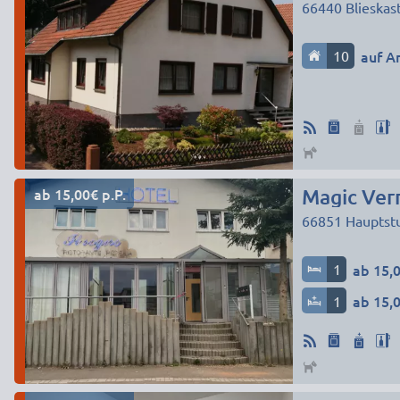
66440
Blieskas
10
auf A
ab 15,00€ p.P.
Magic Ver
66851
Hauptst
1
ab 15,0
1
ab 15,0