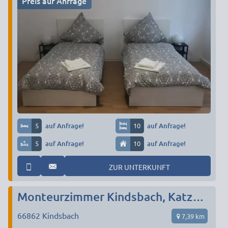
Preis auf Anfrage
5
auf Anfrage!
10
auf Anfrage!
5
auf Anfrage!
10
auf Anfrage!
ZUR UNTERKUNFT
Monteurzimmer Kindsbach, Katzweiler, Obernheim-Kircharnbach, Hütschenhausen
66862
Kindsbach
7,39 km