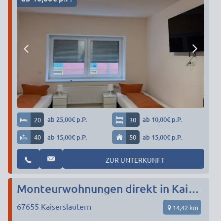
20
ab 25,00€ p.P.
30
ab 10,00€ p.P.
40
ab 15,00€ p.P.
50
ab 15,00€ p.P.
ZUR UNTERKUNFT
Monteurwohnungen direkt in Kaiserslautern!!! 5 STERNE Bewertung
67655
Kaiserslautern
14,42 km