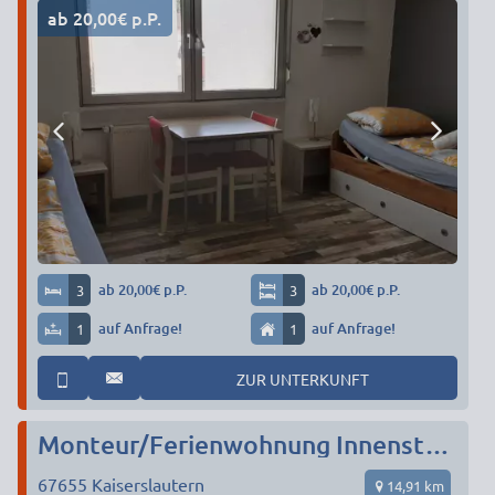
ab 20,00€ p.P.
3
ab 20,00€ p.P.
3
ab 20,00€ p.P.
1
auf Anfrage!
1
auf Anfrage!
ZUR UNTERKUNFT
Monteur/Ferienwohnung Innenstadt KL
67655
Kaiserslautern
14,91 km