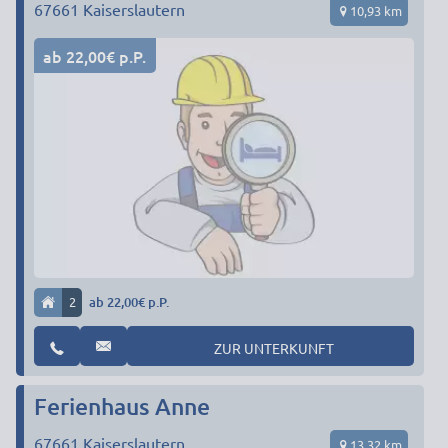
67661
Kaiserslautern
10,93 km
ab 22,00€ p.P.
2
ab 22,00€ p.P.
ZUR UNTERKUNFT
Ferienhaus Anne
67661
Kaiserslautern
13,32 km