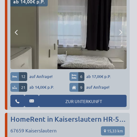
ab 14,00€ p.P.
12
auf Anfrage!
6
ab 17,00€ p.P.
21
ab 14,00€ p.P.
9
auf Anfrage!
ZUR UNTERKUNFT
HomeRent in Kaiserslautern HR-52201-kaiserslautern
67659
Kaiserslautern
15,33 km