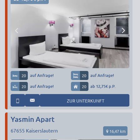
20
auf Anfrage!
20
auf Anfrage!
20
auf Anfrage!
20
ab 12,75€ p.P.
ZUR UNTERKUNFT
Yasmin Apart
67655
Kaiserslautern
16,47 km