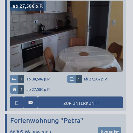
ab 27,50€ p.P.
1
ab 38,50€ p.P.
1
ab 27,50€ p.P.
1
ab 27,50€ p.P.
ZUR UNTERKUNFT
Ferienwohnung "Petra"
66909
Wahnwegen
28,06 km