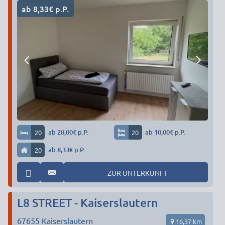
ab 8,33€ p.P.
20
ab 20,00€ p.P.
20
ab 10,00€ p.P.
20
ab 8,33€ p.P.
ZUR UNTERKUNFT
L8 STREET - Kaiserslautern
67655
Kaiserslautern
16,37 km