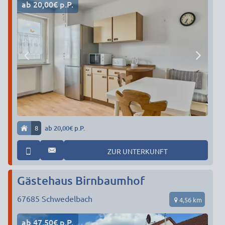
ab 20,00€ p.P.
8
ab 20,00€ p.P.
ZUR UNTERKUNFT
Gästehaus Birnbaumhof
67685
Schwedelbach
4,56 km
ab 47,50€ p.P.