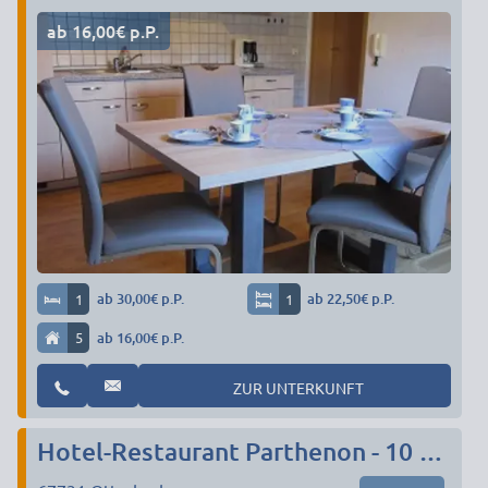
ab 16,00€ p.P.
1
ab 30,00€ p.P.
1
ab 22,50€ p.P.
5
ab 16,00€ p.P.
ZUR UNTERKUNFT
Hotel-Restaurant Parthenon - 10 Minuten bis Innenstadt Kaiserslautern