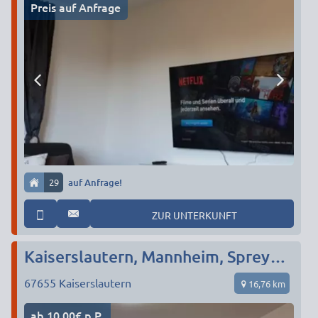
Preis auf Anfrage
29
auf Anfrage!
ZUR UNTERKUNFT
Kaiserslautern, Mannheim, Spreyer, Saarbrücken…
67655
Kaiserslautern
16,76 km
ab 10,00€ p.P.