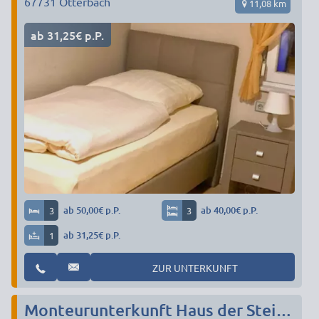
67731
Otterbach
11,08 km
ab 31,25€ p.P.
3
ab 50,00€ p.P.
3
ab 40,00€ p.P.
1
ab 31,25€ p.P.
ZUR UNTERKUNFT
Monteurunterkunft Haus der Steine - auch Langzeitvermietung möglich/max. 5 Pers.