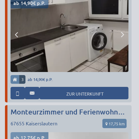
ab 14,90€ p.P.
3
ab 14,90€ p.P.
ZUR UNTERKUNFT
Monteurzimmer und Ferienwohnungen auf höchstem Niveau
67655
Kaiserslautern
17,75 km
ab 12,75€ p.P.