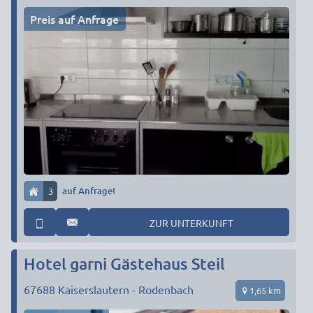
Preis auf Anfrage
3
auf Anfrage!
ZUR UNTERKUNFT
Hotel garni Gästehaus Steil
67688
Kaiserslautern - Rodenbach
1,65 km