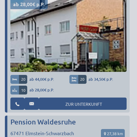
ab 28,00€ p.P.
20
ab 44,00€ p.P.
20
ab 34,50€ p.P.
10
ab 28,00€ p.P.
ZUR UNTERKUNFT
Pension Waldesruhe
67471
Elmstein-Schwarzbach
27,38 km