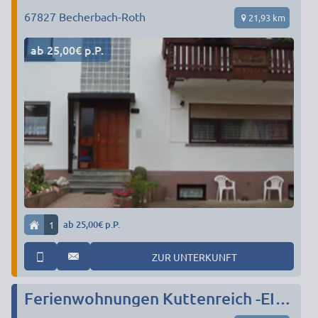
67827
Becherbach-Roth
21,93 km
ab 25,00€ p.P.
1
ab 25,00€ p.P.
ZUR UNTERKUNFT
Ferienwohnungen Kuttenreich -EINZELBETTEN!