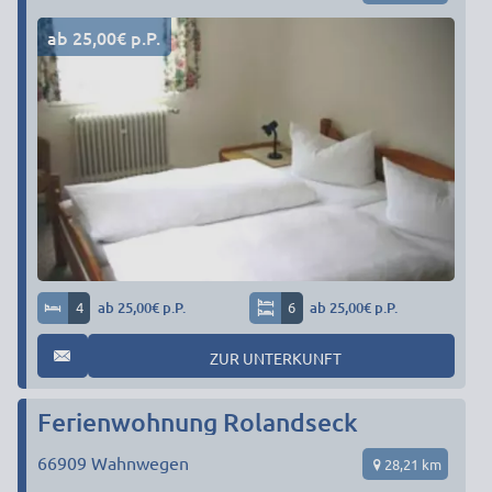
ab 25,00€ p.P.
4
ab 25,00€ p.P.
6
ab 25,00€ p.P.
ZUR UNTERKUNFT
Ferienwohnung Rolandseck
66909
Wahnwegen
28,21 km