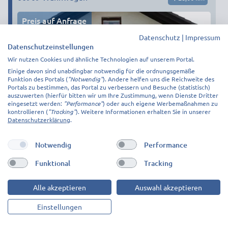
Preis auf Anfrage
Datenschutz
|
Impressum
Datenschutzeinstellungen
Wir nutzen Cookies und ähnliche Technologien auf unserem Portal.
Einige davon sind unabdingbar notwendig für die ordnungsgemäße
Funktion des Portals (
"Notwendig"
). Andere helfen uns die Reichweite des
Portals zu bestimmen, das Portal zu verbessern und Besuche (statistisch)
auszuwerten (hierfür bitten wir um Ihre Zustimmung, wenn Dienste Dritter
eingesetzt werden:
"Performance"
) oder auch eigene Werbemaßnahmen zu
kontrollieren (
"Tracking"
). Weitere Informationen erhalten Sie in unserer
Datenschutzerklärung
.
Notwendig
Performance
1
auf Anfrage!
3
auf Anfrage!
Funktional
Tracking
1
auf Anfrage!
ZUR UNTERKUNFT
Alle akzeptieren
Auswahl akzeptieren
Einstellungen
Familie Brick