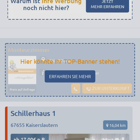
Monteurzimmer
Hier könnte Ihr TOP-Banner stehen!
36039 Fulda
Preiswerte Monteurzimmer
ERFAHREN SIE MEHR
ZUR UNTERKUNFT
Preis auf Anfrage
Schillerhaus 1
67655
Kaiserslautern
16,04 km
ab 17,00€ p.P.