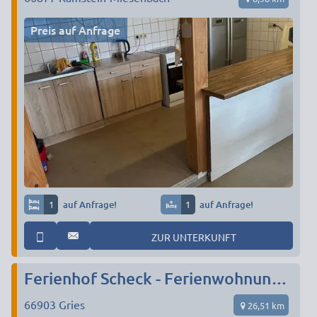
Preis auf Anfrage
1
auf Anfrage!
1
auf Anfrage!
ZUR UNTERKUNFT
Ferienhof Scheck - Ferienwohnungen u. Gästezimmer
66903
Gries
26,51 km