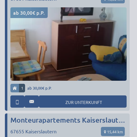
ab 30,00€ p.P.
1
ab 30,00€ p.P.
ZUR UNTERKUNFT
Monteurapartements Kaiserslautern 1-14 Personen
67655
Kaiserslautern
15,44 km