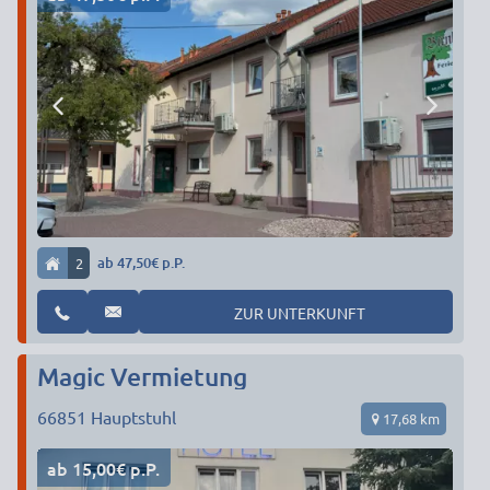
2
ab 47,50€ p.P.
ZUR UNTERKUNFT
Magic Vermietung
66851
Hauptstuhl
17,68 km
ab 15,00€ p.P.