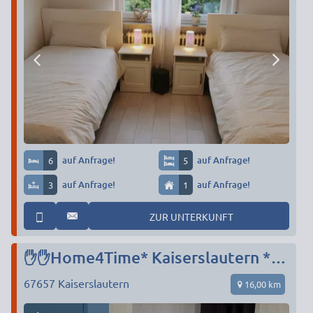
6
auf Anfrage!
5
auf Anfrage!
3
auf Anfrage!
1
auf Anfrage!
ZUR UNTERKUNFT
✋✋Home4Time* Kaiserslautern * Katzweiler * Landstuhl* Kindsbach*Sie suchen, wir finden ✋✋
67657
Kaiserslautern
16,00 km