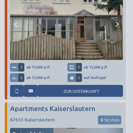
1
ab 15,00€ p.P.
1
ab 15,00€ p.P.
1
ab 15,00€ p.P.
1
auf Anfrage!
ZUR UNTERKUNFT
Apartments Kaiserslautern
67655
Kaiserslautern
16,14 km