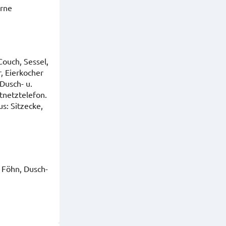
erne
Couch, Sessel,
, Eierkocher
Dusch- u.
tnetztelefon.
s: Sitzecke,
 Föhn, Dusch-