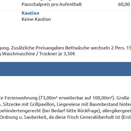
Pauschalpreis pro Aufenthalt
60,00
Kaution
Keine Kaution
gung. Zusätzliche Preisangaben Bettwäsche wechseln 2 Pers. 15
g Waschmaschine / Trockner je 3,50€
te Ferienwohnung (73,00m² erweiterbar auf 100,00m²). Große
n. Sitzecke mit Grillpavillon, Liegewiese mit Baumbestand hint
hindertengerecht (bei Bedarf bitte Rückfrage), allergikergeeig
Ordnung u. Sauberkeit, da diese frisch Generalüberholt ist (Er