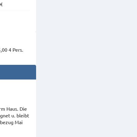
 €
,00 4 Pers.
erm Haus. Die
net u. bleibt
stbezug Mai