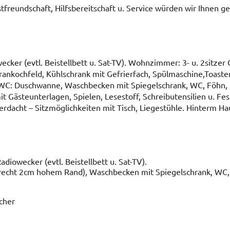
stfreundschaft, Hilfsbereitschaft u. Service würden wir Ihnen g
ker (evtl. Beistellbett u. Sat-TV). Wohnzimmer: 3- u. 2sitzer 
erankochfeld, Kühlschrank mit Gefrierfach, Spülmaschine,Toaster
 WC: Duschwanne, Waschbecken mit Spiegelschrank, WC, Föhn, 
t Gästeunterlagen, Spielen, Lesestoff, Schreibutensilien u. Fes
erdacht – Sitzmöglichkeiten mit Tisch, Liegestühle. Hinterm Hau
diowecker (evtl. Beistellbett u. Sat-TV).
echt 2cm hohem Rand), Waschbecken mit Spiegelschrank, WC,
cher