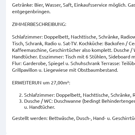
Getränke: Bier, Wasser, Saft, Einkaufsservice möglich. Ga
entgegenbringen.
ZIMMERBESCHREIBUNG:
Schlafzimmer: Doppelbett, Nachttische, Schränke, Radiowec
Tisch, Schrank, Radio u. Sat-TV. Kochküche: Backofen / C
Kaffeemaschine, Geschirrtücher also komplett. Dusche /
Handtücher. Esszimmer: Tisch mit 6 Stühlen, Sideboard mi
Flur: Garderobe, Spiegel u. Schuhschrank Terrasse: Teilüb
Grillpavillon u. Liegewiese mit Obstbaumbestand.
ERWEITERUN um 27,00m²:
Schlafzimmer: Doppelbett, Nachttische, Schränke, Ra
Dusche / WC: Duschwanne (bedingt Behindertenger
u. Handtücher.
Gestellt werden: Bettwäsche, Dusch-, Hand- u. Geschirrtü