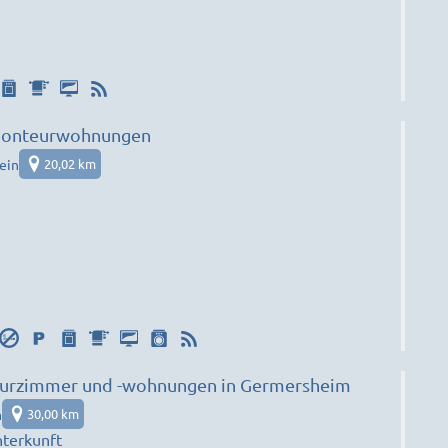
Monteurwohnungen
ein
20,02 km
urzimmer und -wohnungen in Germersheim
m
30,00 km
terkunft