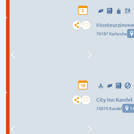
2
Monteurzimmer 
76187 Karlsruhe
10
City Inn Kandel
76870 Kandel
13