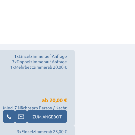
1
x
Einzelzimmer
auf Anfrage
3
x
Doppelzimmer
auf Anfrage
1
x
Mehrbettzimmer
ab 20,00 €
ab
20,00 €
Mind. 7 Nächte
pro Person / Nacht
ZUM ANGEBOT
3
x
Einzelzimmer
ab 25,00 €