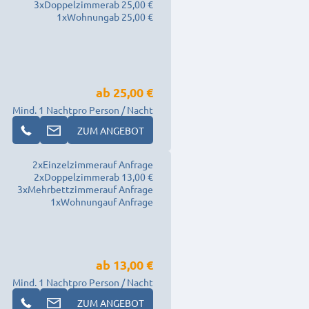
3
x
Doppelzimmer
ab 25,00 €
1
x
Wohnung
ab 25,00 €
ab
25,00 €
Mind. 1 Nacht
pro Person / Nacht
ZUM ANGEBOT
2
x
Einzelzimmer
auf Anfrage
2
x
Doppelzimmer
ab 13,00 €
3
x
Mehrbettzimmer
auf Anfrage
1
x
Wohnung
auf Anfrage
ab
13,00 €
Mind. 1 Nacht
pro Person / Nacht
ZUM ANGEBOT