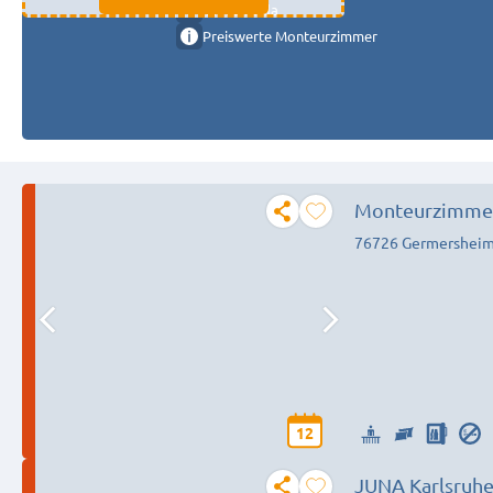
11333 fulda
Preiswerte Monteurzimmer
Monteurzimme
76726 Germershei
12
JUNA Karlsruh