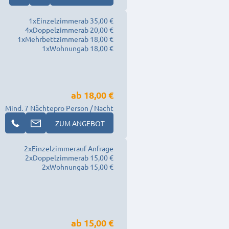
1
x
Einzelzimmer
ab 35,00 €
4
x
Doppelzimmer
ab 20,00 €
1
x
Mehrbettzimmer
ab 18,00 €
1
x
Wohnung
ab 18,00 €
ab
18,00 €
Mind. 7 Nächte
pro Person / Nacht
ZUM ANGEBOT
2
x
Einzelzimmer
auf Anfrage
2
x
Doppelzimmer
ab 15,00 €
2
x
Wohnung
ab 15,00 €
ab
15,00 €