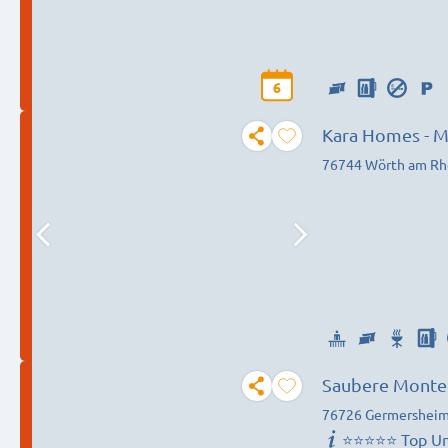
6
Kara Homes - 
76744 Wörth am Rh
Saubere Monte
76726 Germershei
⭐⭐⭐⭐⭐ Top Un