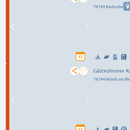
76149 Karlsruhe
12
Gästezimmer Ka
76744 Wörth am Rh
12