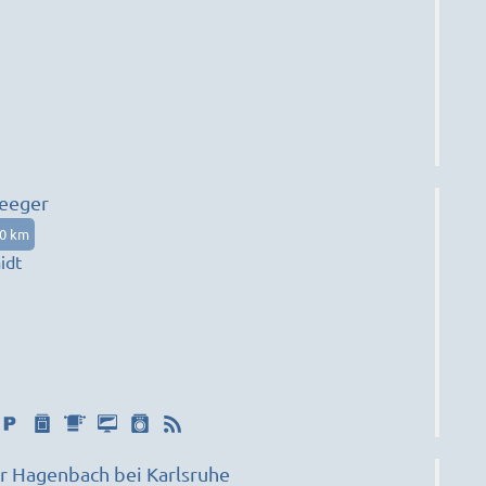
eeger
00 km
idt
 Hagenbach bei Karlsruhe