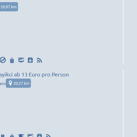
29,97 km
yikci ab 13 Euro pro Person
ein
20,27 km