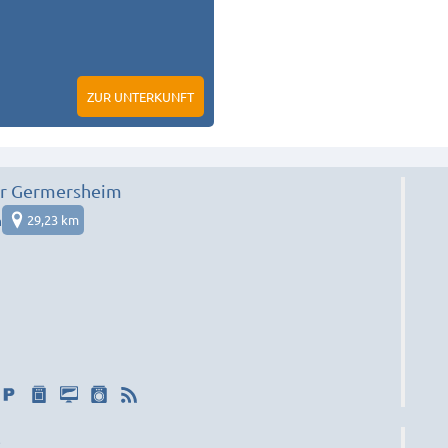
ZUR UNTERKUNFT
r Germersheim
m
29,23 km
e