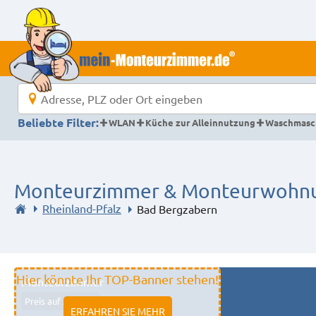
Beliebte Filter:
WLAN
Küche zur Alleinnutzung
Waschmasc
Monteurzimmer & Monteurwohnu
Rheinland-Pfalz
Bad Bergzabern
Hier könnte Ihr TOP-Banner stehen!
Monteurzimmer
Preis auf Anfrage
ERFAHREN SIE MEHR