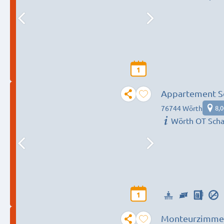
1
Appartement S
76744 Wörth
8,
Wörth OT Scha
1
Monteurzimmer