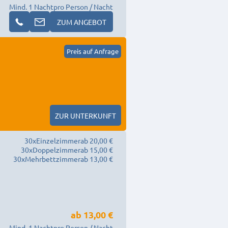
Mind. 1 Nacht
pro Person / Nacht
ZUM ANGEBOT
Preis auf Anfrage
ZUR UNTERKUNFT
30
x
Einzelzimmer
ab 20,00 €
30
x
Doppelzimmer
ab 15,00 €
30
x
Mehrbettzimmer
ab 13,00 €
ab
13,00 €
Mind. 1 Nacht
pro Person / Nacht