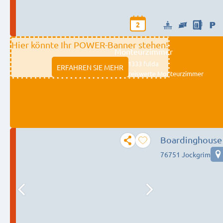
2
Hier könnte Ihr POWER-Banner stehen!
Monteurzimmer
11333 fulda
ERFAHREN SIE MEHR
Preiswerte Monteurzimmer
Boardinghouse 
76751 Jockgrim