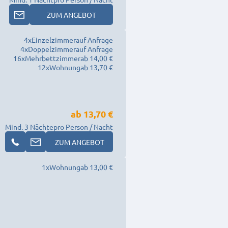
ZUM ANGEBOT
4
x
Einzelzimmer
auf Anfrage
4
x
Doppelzimmer
auf Anfrage
16
x
Mehrbettzimmer
ab 14,00 €
12
x
Wohnung
ab 13,70 €
ab
13,70 €
Mind. 3 Nächte
pro Person / Nacht
ZUM ANGEBOT
1
x
Wohnung
ab 13,00 €