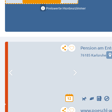
11333 fulda
Preiswerte Monteurzimmer
Pension am En
76185 Karlsruhe
12
www.poeschl-ap