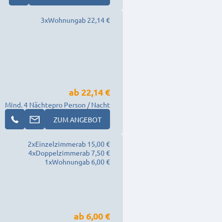
3
x
Wohnung
ab 22,14 €
ab
22,14 €
Mind. 4 Nächte
pro Person / Nacht
ZUM ANGEBOT
2
x
Einzelzimmer
ab 15,00 €
4
x
Doppelzimmer
ab 7,50 €
1
x
Wohnung
ab 6,00 €
ab
6,00 €