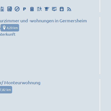
urzimmer und -wohnungen in Germersheim
m
4,20 km
terkunft
r/ Monteurwohnung
7,82 km