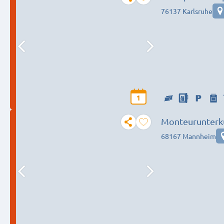
Ettlingen, Rasta
76137 Karlsruhe
1
Monteurunterk
Bedürfnis
68167 Mannheim