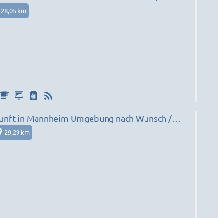
tt
28,05 km
unft in Mannheim Umgebung nach Wunsch /
29,29 km