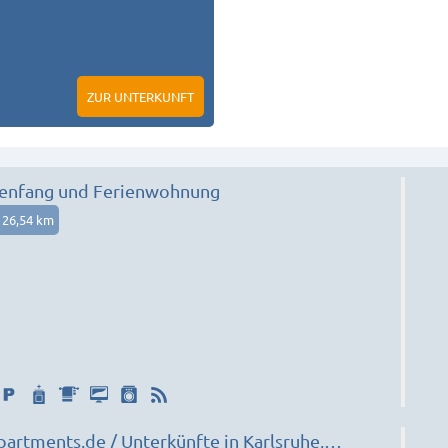
ZUR UNTERKUNFT
tenfang und Ferienwohnung
26,54 km
artments.de / Unterkünfte in Karlsruhe,