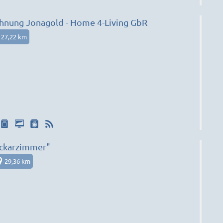
Unterkunft/Wohnung Jonagold - Home 4-Living GbR
27,22 km
ckarzimmer"
29,36 km