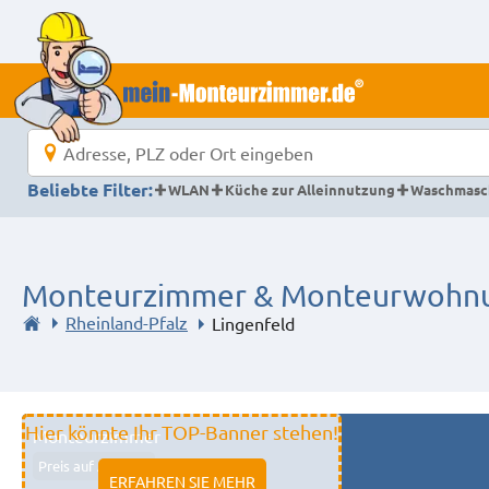
Beliebte Filter:
WLAN
Küche zur Alleinnutzung
Waschmasc
Monteurzimmer & Monteurwohnun
Rheinland-Pfalz
Lingenfeld
Hier könnte Ihr TOP-Banner stehen!
Monteurzimmer
Preis auf Anfrage
ERFAHREN SIE MEHR