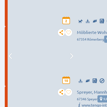
2
Möblierte Woh
67354 Römerberg
10
Spreyer, Mannh
67346 Speyer
9,
www.tengo-int