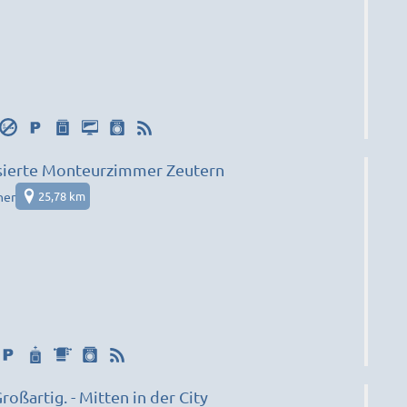
sierte Monteurzimmer Zeutern
her
25,78 km
Günstig - Gut - Großartig. - Mitten in der City