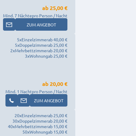
ab
25,00 €
Mind. 7 Nächte
pro Person / Nacht
ZUM ANGEBOT
5
x
Einzelzimmer
ab 40,00 €
5
x
Doppelzimmer
ab 25,00 €
2
x
Mehrbettzimmer
ab 20,00 €
3
x
Wohnung
ab 25,00 €
ab
20,00 €
Mind. 1 Nacht
pro Person / Nacht
ZUM ANGEBOT
20
x
Einzelzimmer
ab 25,00 €
30
x
Doppelzimmer
ab 20,00 €
40
x
Mehrbettzimmer
ab 15,00 €
50
x
Wohnung
ab 15,00 €