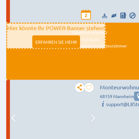
2
Hier könnte Ihr POWER-Banner stehen!
Monteurzimmer
11333 fulda
ERFAHREN SIE MEHR
Preiswerte Monteurzimmer
Monteurwohnun
68159 Mannheim
support@L8St