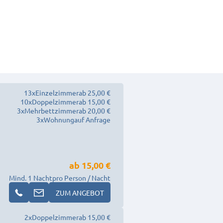
13
x
Einzelzimmer
ab 25,00 €
10
x
Doppelzimmer
ab 15,00 €
3
x
Mehrbettzimmer
ab 20,00 €
3
x
Wohnung
auf Anfrage
ab
15,00 €
Mind. 1 Nacht
pro Person / Nacht
ZUM ANGEBOT
2
x
Doppelzimmer
ab 15,00 €