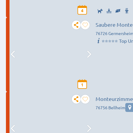
4
Saubere Monte
76726 Germershei
⭐⭐⭐⭐⭐ Top Un
1
Monteurzimme
76756 Bellheim