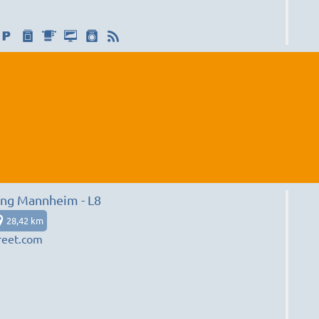
g Mannheim - L8
28,42 km
reet.com