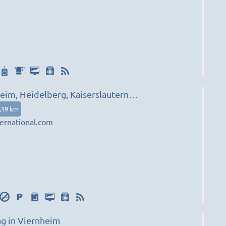
eim, Heidelberg, Kaiserslautern…
,19 km
ernational.com
 in Viernheim