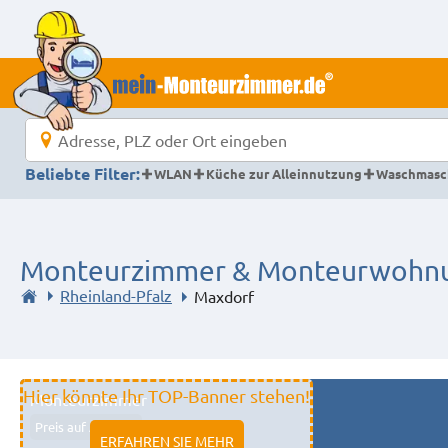
Beliebte Filter:
WLAN
Küche zur Alleinnutzung
Waschmasc
Monteurzimmer & Monteurwohnu
Rheinland-Pfalz
Maxdorf
Hier könnte Ihr TOP-Banner stehen!
Monteurzimmer
Preis auf Anfrage
ERFAHREN SIE MEHR