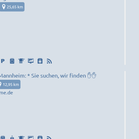
 Langzeitaufenthalte
25,65 km
✋Home4Time Mannheim: * Sie suchen, wir finden ✋✋
12,95 km
me.de