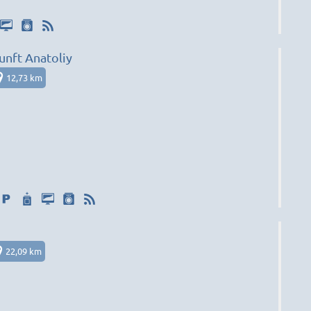
nft Anatoliy
12,73 km
22,09 km