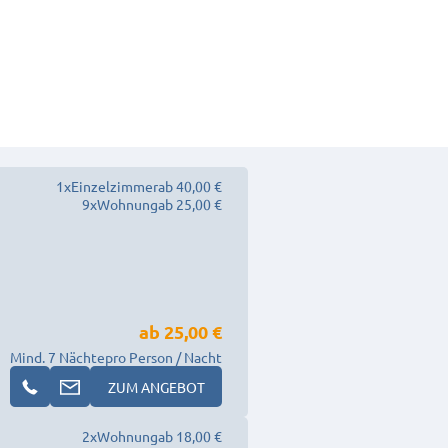
1
x
Einzelzimmer
ab 40,00 €
9
x
Wohnung
ab 25,00 €
ab
25,00 €
Mind. 7 Nächte
pro Person / Nacht
ZUM ANGEBOT
2
x
Wohnung
ab 18,00 €