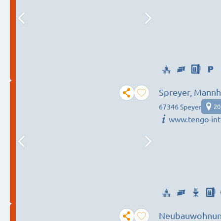
Spreyer, Mannh
67346 Speyer
20
www.tengo-int
Neubauwohnung