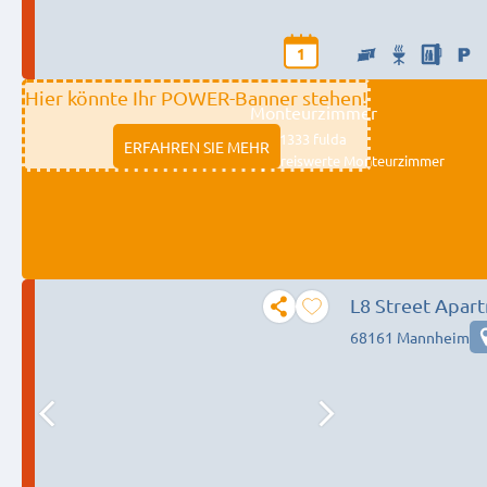
1
Hier könnte Ihr POWER-Banner stehen!
Monteurzimmer
11333 fulda
ERFAHREN SIE MEHR
Preiswerte Monteurzimmer
L8 Street Apar
68161 Mannheim