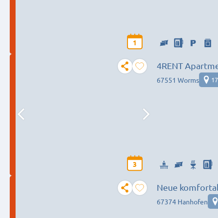
1
4RENT Apartme
67551 Worms
17
3
Neue komforta
(1–5 Pers.)
67374 Hanhofen