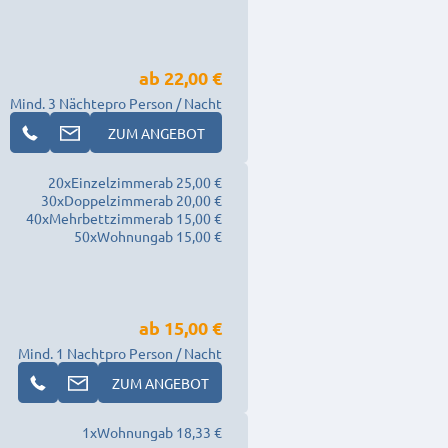
ab
22,00 €
Mind. 3 Nächte
pro Person / Nacht
ZUM ANGEBOT
20
x
Einzelzimmer
ab 25,00 €
30
x
Doppelzimmer
ab 20,00 €
40
x
Mehrbettzimmer
ab 15,00 €
50
x
Wohnung
ab 15,00 €
ab
15,00 €
Mind. 1 Nacht
pro Person / Nacht
ZUM ANGEBOT
1
x
Wohnung
ab 18,33 €