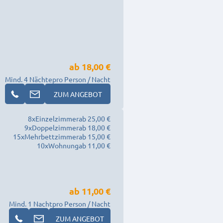
ab
18,00 €
Mind. 4 Nächte
pro Person / Nacht
ZUM ANGEBOT
8
x
Einzelzimmer
ab 25,00 €
9
x
Doppelzimmer
ab 18,00 €
15
x
Mehrbettzimmer
ab 15,00 €
10
x
Wohnung
ab 11,00 €
ab
11,00 €
Mind. 1 Nacht
pro Person / Nacht
ZUM ANGEBOT