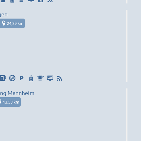
gen
24,29 km
ng Mannheim
13,58 km