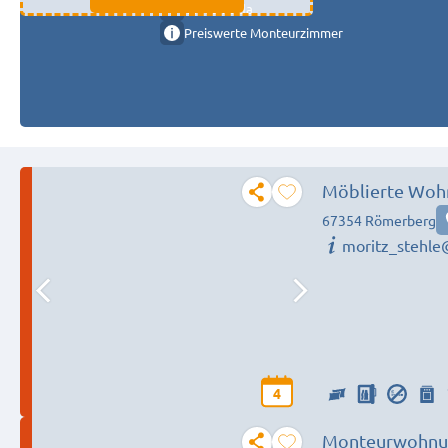
11333 fulda
Preiswerte Monteurzimmer
Möblierte Woh
67354 Römerberg
moritz_stehl
4
Monteurwohnung