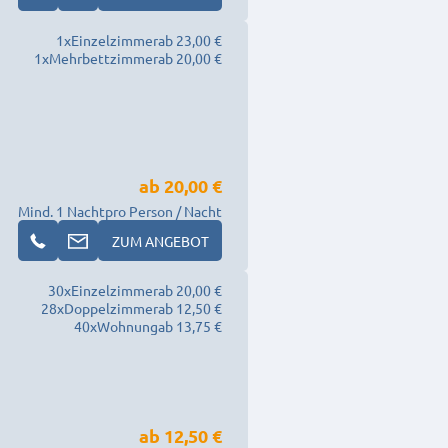
1
x
Einzelzimmer
ab 23,00 €
1
x
Mehrbettzimmer
ab 20,00 €
ab
20,00 €
Mind. 1 Nacht
pro Person / Nacht
ZUM ANGEBOT
30
x
Einzelzimmer
ab 20,00 €
28
x
Doppelzimmer
ab 12,50 €
40
x
Wohnung
ab 13,75 €
ab
12,50 €