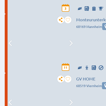
3
Monteurunterku
68169 Mannheim
11
GV HOME
68519 Viernheim