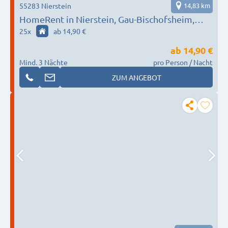
55283 Nierstein
14,83 km
HomeRent in Nierstein, Gau-Bischofsheim,
Biebelnheim & Umgebung HR-55124-nierstein
25
x
ab 14,90 €
ab
14,90 €
Mind. 3 Nächte
pro Person / Nacht
ZUM ANGEBOT