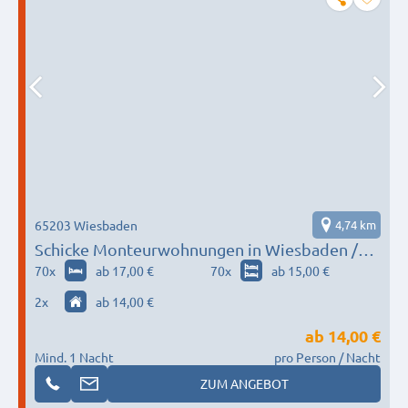
65203 Wiesbaden
4,74 km
Schicke Monteurwohnungen in Wiesbaden /
Mainz
70
x
ab 17,00 €
70
x
ab 15,00 €
2
x
ab 14,00 €
ab
14,00 €
Mind. 1 Nacht
pro Person / Nacht
ZUM ANGEBOT