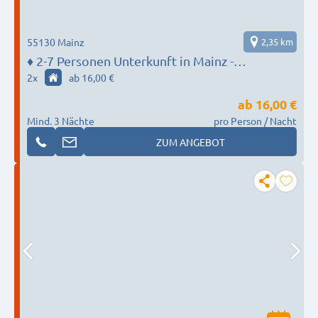
55130 Mainz
2,35 km
♦️ 2-7 Personen Unterkunft in Mainz -
MONTEUR BASE
2
x
ab 16,00 €
ab
16,00 €
Mind. 3 Nächte
pro Person / Nacht
ZUM ANGEBOT