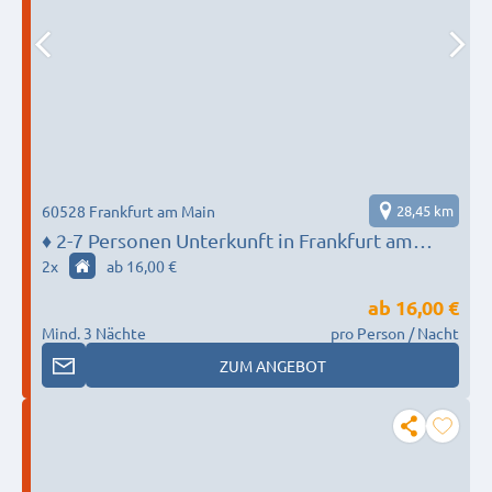
60528 Frankfurt am Main
28,45 km
♦️ 2-7 Personen Unterkunft in Frankfurt am
Main - MONTEUR BASE
2
x
ab 16,00 €
ab
16,00 €
Mind. 3 Nächte
pro Person / Nacht
ZUM ANGEBOT