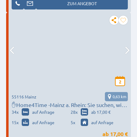
ZUM ANGEBOT
2
55116 Mainz
0,63 km
✋Home4Time -Mainz a. Rhein: Sie suchen, wir
finden ✋✋
34
x
auf Anfrage
28
x
ab 17,00 €
15
x
auf Anfrage
5
x
auf Anfrage
ab
17,00 €