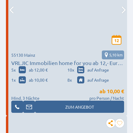
12
55130 Mainz
5,10 km
VRLJIC Immobilien home for you ab 12,- Euro
pro Nacht
5
x
ab 12,00 €
10
x
auf Anfrage
1
x
ab 10,00 €
8
x
auf Anfrage
ab
10,00 €
Mind. 3 Nächte
pro Person / Nacht
ZUM ANGEBOT