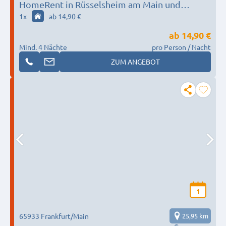
HomeRent in Rüsselsheim am Main und
Umgebung HR-55124-ruesselsheim-am-main
1
x
ab 14,90 €
ab
14,90 €
Mind. 4 Nächte
pro Person / Nacht
ZUM ANGEBOT
1
65933 Frankfurt/Main
25,95 km