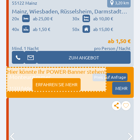
55122 Mainz
3,20 km
Mainz, Wiesbaden, Rüsselsheim, Darmstadt…
20
x
ab 25,00 €
30
x
ab 10,00 €
40
x
ab 1,50 €
50
x
ab 15,00 €
ab
1,50 €
Mind. 1 Nacht
pro Person / Nacht
ZUM ANGEBOT
Hier könnte Ihr POWER-Banner stehen!
Monteurzimmer
Preis auf Anfrage
ERFAHREN SIE MEHR
11333 fulda
MEHR