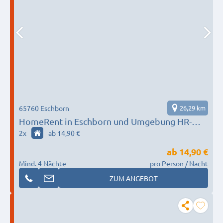
65760 Eschborn
26,29 km
HomeRent in Eschborn und Umgebung HR-
55124-eschborn
2
x
ab 14,90 €
ab
14,90 €
Mind. 4 Nächte
pro Person / Nacht
ZUM ANGEBOT