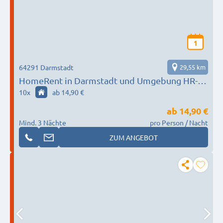
1
64291 Darmstadt
29,55 km
HomeRent in Darmstadt und Umgebung HR-
55124-darmstadt
10
x
ab 14,90 €
ab
14,90 €
Mind. 3 Nächte
pro Person / Nacht
ZUM ANGEBOT