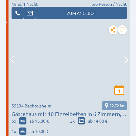
Mind. 1 Nacht
pro Person / Nacht
ZUM ANGEBOT
1
55234 Bechtolsheim
22,72 km
Gästehaus mit 10 Einzelbetten in 6 Zimmern,
super Küche, 3 Bäder!
6
x
ab 16,00 €
2
x
ab 14,00 €
1
x
ab 10,00 €