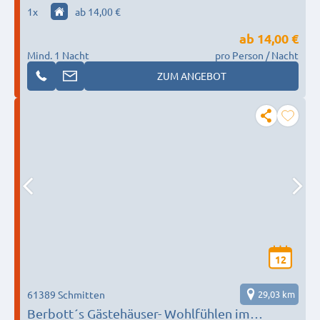
1
x
ab 14,00 €
ab
14,00 €
Mind. 1 Nacht
pro Person / Nacht
ZUM ANGEBOT
12
61389 Schmitten
29,03 km
Berbott´s Gästehäuser- Wohlfühlen im