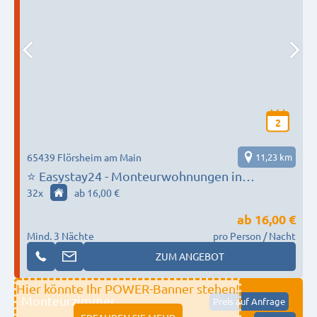
2
65439 Flörsheim am Main
11,23 km
⭐ Easystay24 - Monteurwohnungen in
Flörsheim und Umgebung
32
x
ab 16,00 €
ab
16,00 €
Mind. 3 Nächte
pro Person / Nacht
ZUM ANGEBOT
Hier könnte Ihr POWER-Banner stehen!
Monteurzimmer
Preis auf Anfrage