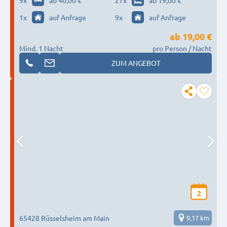
9
x
ab 40,00 €
27
x
ab 19,00 €
1
x
auf Anfrage
9
x
auf Anfrage
ab
19,00 €
Mind. 1 Nacht
pro Person / Nacht
ZUM ANGEBOT
2
65428 Rüsselsheim am Main
9,17 km