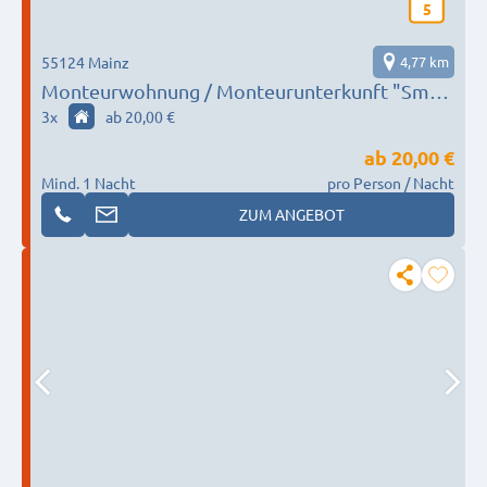
5
55124 Mainz
4,77 km
Monteurwohnung / Monteurunterkunft "Smart
Home Mainz"
3
x
ab 20,00 €
ab
20,00 €
Mind. 1 Nacht
pro Person / Nacht
ZUM ANGEBOT