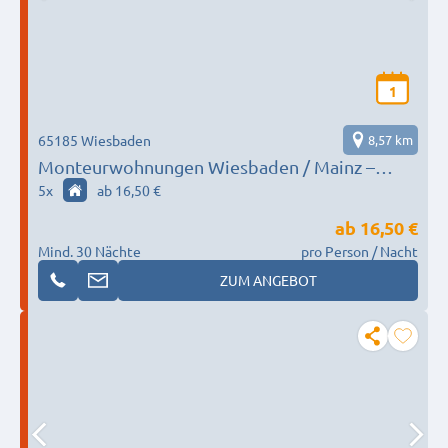
1
65185 Wiesbaden
8,57 km
Monteurwohnungen Wiesbaden / Mainz –
Küche, WLAN, Parkplatz, Reinigung inklusive
5
x
ab 16,50 €
ab
16,50 €
Mind. 30 Nächte
pro Person / Nacht
ZUM ANGEBOT