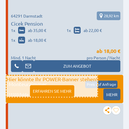
64291 Darmstadt
28,92 km
Cicek Pension
1
x
ab 35,00 €
1
x
ab 22,00 €
1
x
ab 18,00 €
ab
18,00 €
Mind. 1 Nacht
pro Person / Nacht
ZUM ANGEBOT
Hier könnte Ihr POWER-Banner stehen!
Monteurzimmer
Preis auf Anfrage
ERFAHREN SIE MEHR
11333 fulda
MEHR