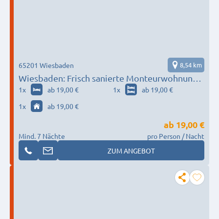
65201 Wiesbaden
8,54 km
Wiesbaden: Frisch sanierte Monteurwohnung:
Parkplatz + TV + WLAN + Vollausstattung
1
x
ab 19,00 €
1
x
ab 19,00 €
1
x
ab 19,00 €
ab
19,00 €
Mind. 7 Nächte
pro Person / Nacht
ZUM ANGEBOT