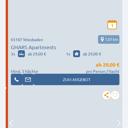
1
65187 Wiesbaden
7,07 km
GHARS Apartments
3
x
ab 29,00 €
1
x
ab 29,00 €
ab
29,00 €
Mind. 3 Nächte
pro Person / Nacht
ZUM ANGEBOT