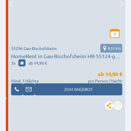
1
55296 Gau-Bischofsheim
9,53 km
HomeRent in Gau-Bischofsheim HR-55124-gau-
bischofsheim
3
x
ab 14,90 €
ab
14,90 €
Mind. 3 Nächte
pro Person / Nacht
ZUM ANGEBOT