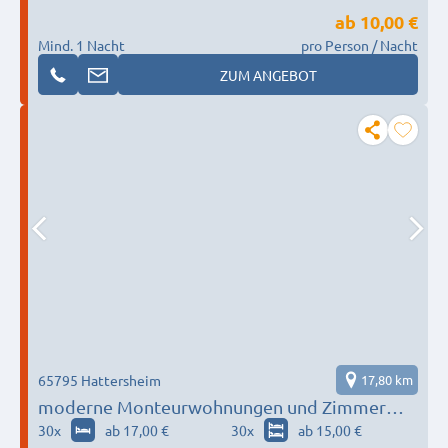
ab
10,00 €
Mind. 1 Nacht
pro Person / Nacht
ZUM ANGEBOT
65795 Hattersheim
17,80 km
moderne Monteurwohnungen und Zimmer
rund Hattersheim / Frankfurt
30
x
ab 17,00 €
30
x
ab 15,00 €