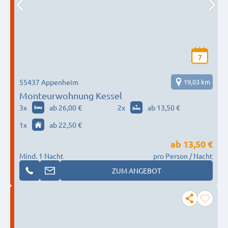
7
55437 Appenheim
19,03 km
Monteurwohnung Kessel
3
x
ab 26,00 €
2
x
ab 13,50 €
1
x
ab 22,50 €
ab
13,50 €
Mind. 1 Nacht
pro Person / Nacht
ZUM ANGEBOT