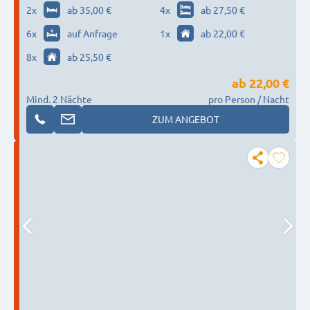
Taunus/Niederreifenberg
2
x
ab 35,00 €
4
x
ab 27,50 €
6
x
auf Anfrage
1
x
ab 22,00 €
8
x
ab 25,50 €
ab
22,00 €
Mind. 2 Nächte
pro Person / Nacht
ZUM ANGEBOT