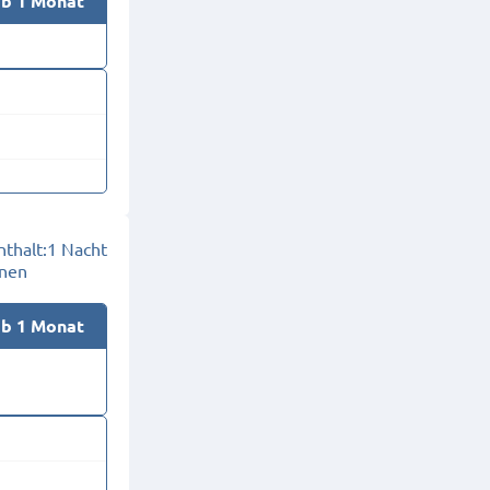
ab 1 Monat
thalt:
1 Nacht
onen
ab 1 Monat