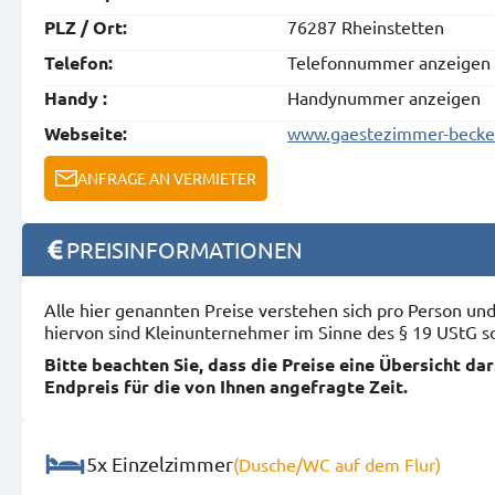
76287 Rheinstetten
PLZ / Ort:
Telefonnummer anzeigen
Telefon:
Handynummer anzeigen
Handy :
www.gaestezimmer-becke
Webseite:
ANFRAGE AN VERMIETER
PREISINFORMATIONEN
Alle hier genannten Preise verstehen sich pro Person u
hiervon sind Kleinunternehmer im Sinne des § 19 UStG s
Bitte beachten Sie, dass die Preise eine Übersicht da
Endpreis für die von Ihnen angefragte Zeit.
5x Einzelzimmer
(Dusche/WC auf dem Flur)