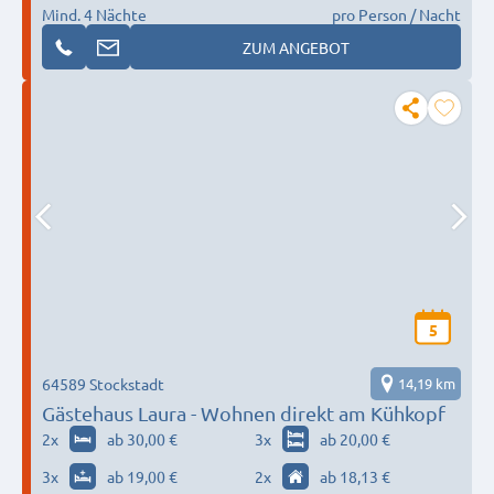
Mind. 4 Nächte
pro Person / Nacht
ZUM ANGEBOT
5
64589 Stockstadt
14,19 km
Gästehaus Laura - Wohnen direkt am Kühkopf
2
x
ab 30,00 €
3
x
ab 20,00 €
3
x
ab 19,00 €
2
x
ab 18,13 €