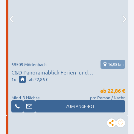
69509 Mörlenbach
16,98 km
C&D Panoramablick Ferien- und
Monteurwohnungen
1
x
ab 22,86 €
ab
22,86 €
Mind. 3 Nächte
pro Person / Nacht
ZUM ANGEBOT