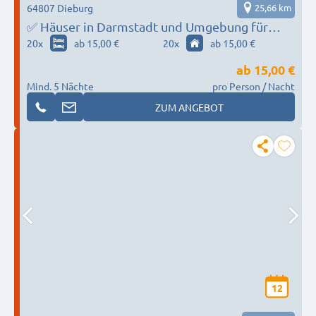
64807 Dieburg
25,66 km
✅ Häuser in Darmstadt und Umgebung für
kleine & große Gruppen - Ab 3 bis 200
20
x
ab 15,00 €
20
x
ab 15,00 €
Personen
ab
15,00 €
Mind. 5 Nächte
pro Person / Nacht
ZUM ANGEBOT
12