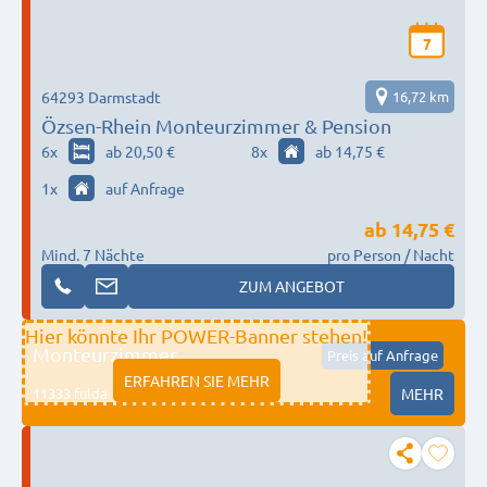
7
64293 Darmstadt
16,72 km
Özsen-Rhein Monteurzimmer & Pension
6
x
ab 20,50 €
8
x
ab 14,75 €
1
x
auf Anfrage
ab
14,75 €
Mind. 7 Nächte
pro Person / Nacht
ZUM ANGEBOT
Hier könnte Ihr POWER-Banner stehen!
Monteurzimmer
Preis auf Anfrage
ERFAHREN SIE MEHR
11333 fulda
MEHR