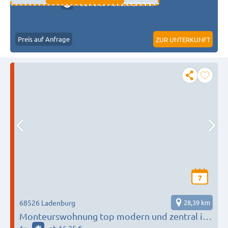
Preiswerte Monteurzimmer
Preis auf Anfrage
ZUR UNTERKUNFT
7
68526 Ladenburg
28,39 km
Monteurswohnung top modern und zentral in
Ladenburg