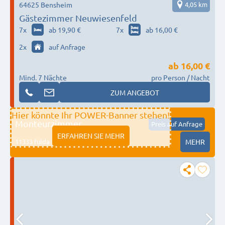
64625 Bensheim
4,05 km
Gästezimmer Neuwiesenfeld
7
x
ab 19,90 €
7
x
ab 16,00 €
2
x
auf Anfrage
ab
16,00 €
Mind. 7 Nächte
pro Person / Nacht
ZUM ANGEBOT
Hier könnte Ihr POWER-Banner stehen!
Monteurzimmer
Preis auf Anfrage
ERFAHREN SIE MEHR
11333 fulda
MEHR