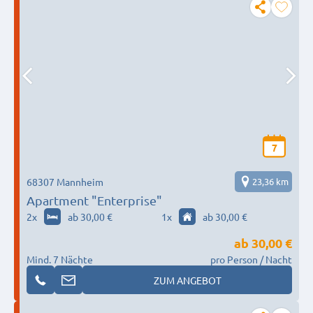
7
68307 Mannheim
23,36 km
Apartment "Enterprise"
2
x
ab 30,00 €
1
x
ab 30,00 €
ab
30,00 €
Mind. 7 Nächte
pro Person / Nacht
ZUM ANGEBOT