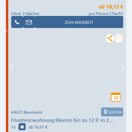
ab
18,13 €
Mind. 3 Nächte
pro Person / Nacht
ZUM ANGEBOT
12
64625 Bensheim
3,01 km
Monteurwohnung Klemm bis zu 12 P. in 2
Wohnungen
1
x
ab 16,67 €