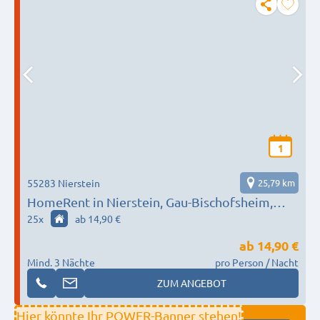
1
55283 Nierstein
25,79 km
HomeRent in Nierstein, Gau-Bischofsheim,
Biebelnheim & Umgebung HR-55124-nierstein
25
x
ab 14,90 €
ab
14,90 €
Mind. 3 Nächte
pro Person / Nacht
ZUM ANGEBOT
Hier könnte Ihr POWER-Banner stehen!