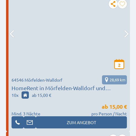
2
64546 Mörfelden-Walldorf
28,69 km
HomeRent in Mörfelden-Walldorf und
Umgebung HR-55124-moerfelden-walldorf
10
x
ab 15,00 €
ab
15,00 €
Mind. 3 Nächte
pro Person / Nacht
ZUM ANGEBOT