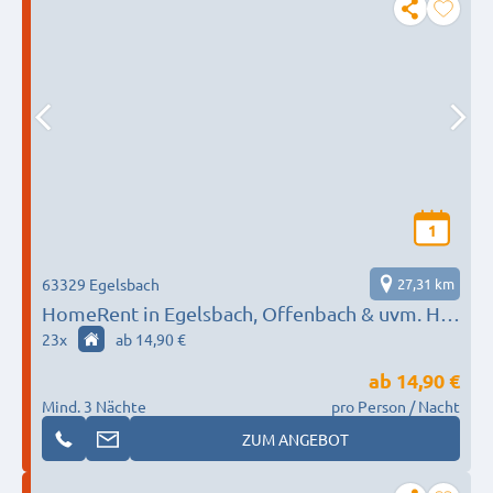
1
63329 Egelsbach
27,31 km
HomeRent in Egelsbach, Offenbach & uvm. HR-
55124-engelsbach
23
x
ab 14,90 €
ab
14,90 €
Mind. 3 Nächte
pro Person / Nacht
ZUM ANGEBOT