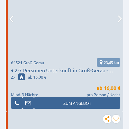
64521 Groß-Gerau
23,65 km
♦️ 2-7 Personen Unterkunft in Groß-Gerau -
MONTEUR BASE
2
x
ab 16,00 €
ab
16,00 €
Mind. 3 Nächte
pro Person / Nacht
ZUM ANGEBOT