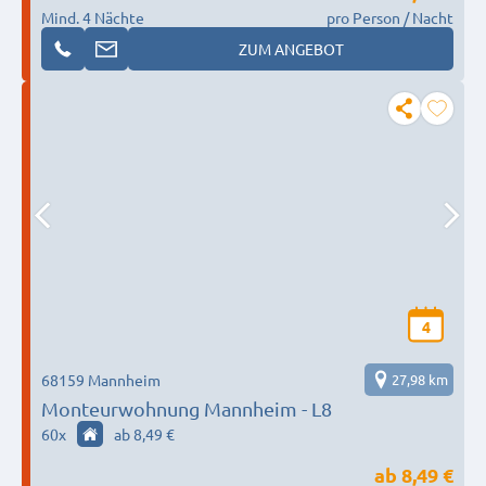
Mind. 4 Nächte
pro Person / Nacht
ZUM ANGEBOT
4
68159 Mannheim
27,98 km
Monteurwohnung Mannheim - L8
60
x
ab 8,49 €
ab
8,49 €