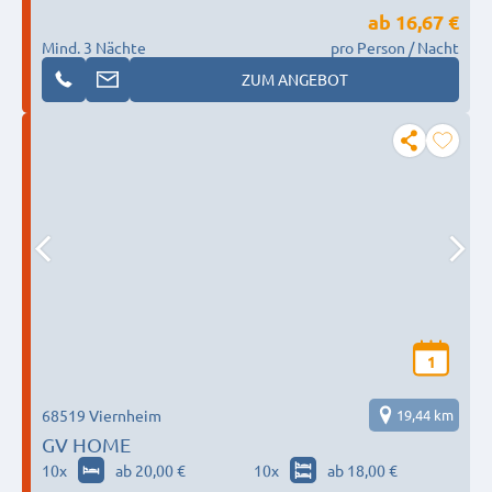
ab
16,67 €
Mind. 3 Nächte
pro Person / Nacht
ZUM ANGEBOT
1
68519 Viernheim
19,44 km
GV HOME
10
x
ab 20,00 €
10
x
ab 18,00 €