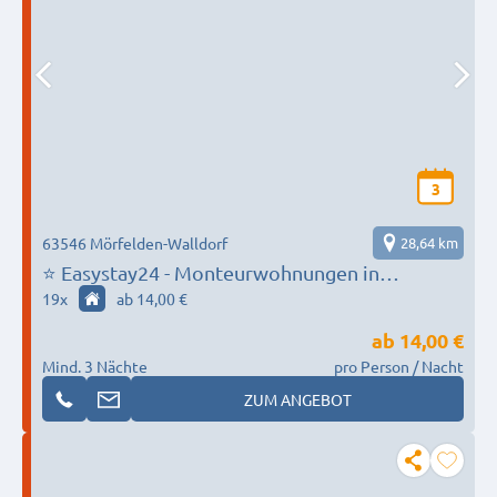
3
63546 Mörfelden-Walldorf
28,64 km
⭐ Easystay24 - Monteurwohnungen in
Mörfelden - 19+ Unterkünfte
19
x
ab 14,00 €
ab
14,00 €
Mind. 3 Nächte
pro Person / Nacht
ZUM ANGEBOT