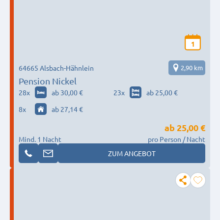
1
64665 Alsbach-Hähnlein
2,90 km
Pension Nickel
28
x
ab 30,00 €
23
x
ab 25,00 €
8
x
ab 27,14 €
ab
25,00 €
Mind. 1 Nacht
pro Person / Nacht
ZUM ANGEBOT