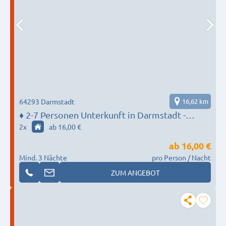
64293 Darmstadt
16,62 km
♦️ 2-7 Personen Unterkunft in Darmstadt -
MONTEUR BASE
2
x
ab 16,00 €
ab
16,00 €
Mind. 3 Nächte
pro Person / Nacht
ZUM ANGEBOT