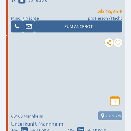
1
x
ab 16,25 €
ab
16,25 €
Mind. 7 Nächte
pro Person / Nacht
ZUM ANGEBOT
1
68163 Mannheim
28,91 km
Unterkunft Mannheim
10
x
ab 15,00 €
20
x
ab 15,00 €