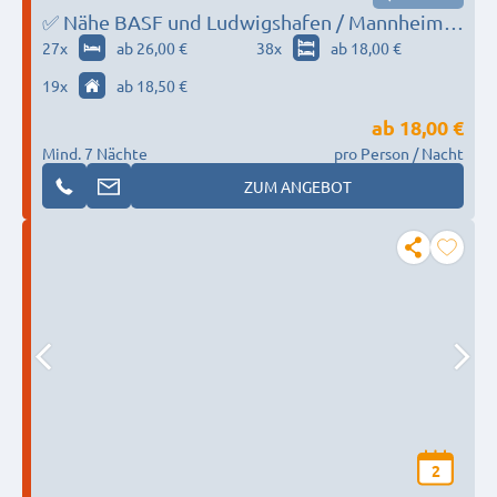
✅ Nähe BASF und Ludwigshafen / Mannheim -
Einzelbetten, Küche, WLAN, Reinigungen -
27
x
ab 26,00 €
38
x
ab 18,00 €
Alles zum Festpreis
19
x
ab 18,50 €
ab
18,00 €
Mind. 7 Nächte
pro Person / Nacht
ZUM ANGEBOT
2