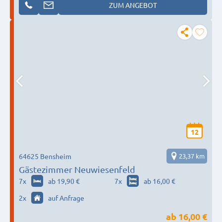
ZUM ANGEBOT
12
64625 Bensheim
23,37 km
Gästezimmer Neuwiesenfeld
7
x
ab 19,90 €
7
x
ab 16,00 €
2
x
auf Anfrage
ab
16,00 €