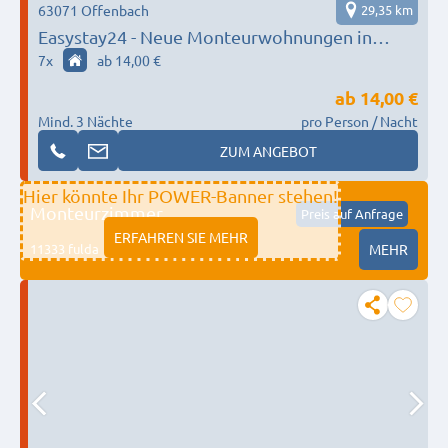
63071 Offenbach
29,35 km
Easystay24 - Neue Monteurwohnungen in
Offenbach
7
x
ab 14,00 €
ab
14,00 €
Mind. 3 Nächte
pro Person / Nacht
ZUM ANGEBOT
Hier könnte Ihr POWER-Banner stehen!
Monteurzimmer
Preis auf Anfrage
ERFAHREN SIE MEHR
11333 fulda
MEHR