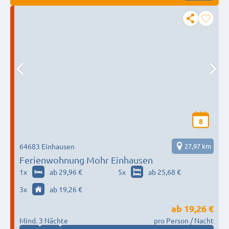
8
64683 Einhausen
27,97 km
Ferienwohnung Mohr Einhausen
1
x
ab 29,96 €
5
x
ab 25,68 €
3
x
ab 19,26 €
ab
19,26 €
Mind. 3 Nächte
pro Person / Nacht