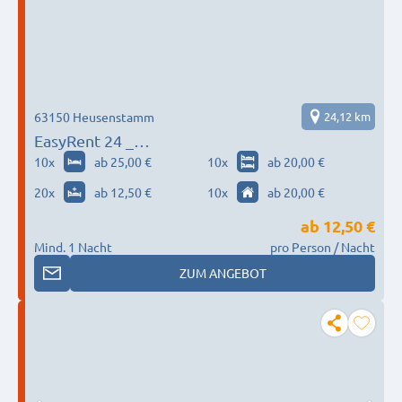
63150 Heusenstamm
24,12 km
EasyRent 24 _
Offenbach_Frankfurt_Wiesbaden_Mainz
10
x
ab 25,00 €
10
x
ab 20,00 €
20
x
ab 12,50 €
10
x
ab 20,00 €
ab
12,50 €
Mind. 1 Nacht
pro Person / Nacht
ZUM ANGEBOT