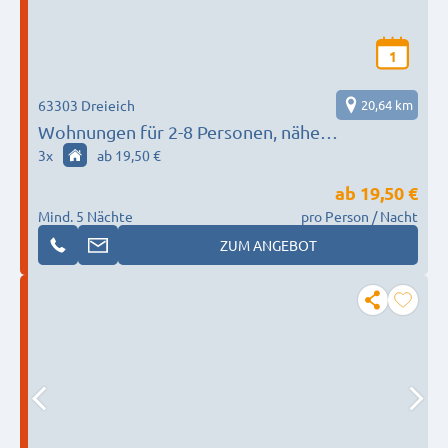
1
63303 Dreieich
20,64 km
Wohnungen für 2-8 Personen, nähe
Frankfurt/Darmstadt, Einzelbetten, eigenes
3
x
ab 19,50 €
Bad +Küche
ab
19,50 €
Mind. 5 Nächte
pro Person / Nacht
ZUM ANGEBOT