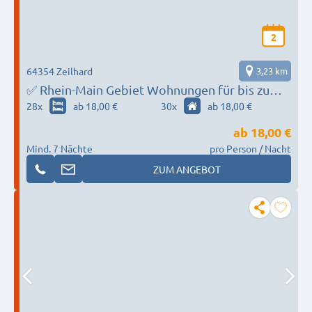
2
64354 Zeilhard
3,23 km
✅ Rhein-Main Gebiet Wohnungen für bis zu
250 Personen - Einzelbetten, Parkplätze und
28
x
ab 18,00 €
30
x
ab 18,00 €
WLAN
ab
18,00 €
Mind. 7 Nächte
pro Person / Nacht
ZUM ANGEBOT