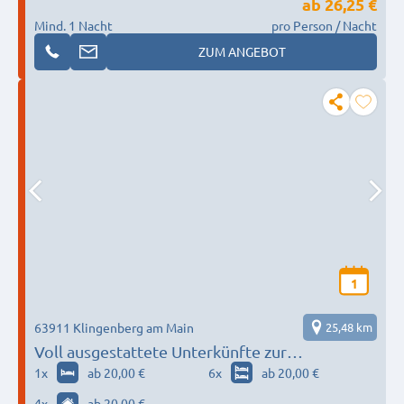
ab
26,25 €
Mind. 1 Nacht
pro Person / Nacht
ZUM ANGEBOT
1
63911 Klingenberg am Main
25,48 km
Voll ausgestattete Unterkünfte zur
Alleinnutzung
1
x
ab 20,00 €
6
x
ab 20,00 €
4
x
ab 20,00 €