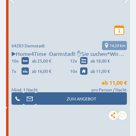
2
64283 Darmstadt
14,29 km
▶️Home4Time -Darmstadt ✋Sie suchen*Wir
finden ✋‼️
10
x
ab 25,00 €
12
x
ab 18,00 €
7
x
ab 16,00 €
10
x
ab 11,00 €
ab
11,00 €
Mind. 1 Nacht
pro Person / Nacht
ZUM ANGEBOT