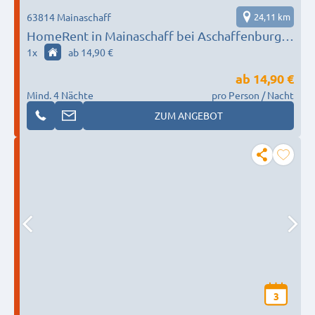
63814 Mainaschaff
24,11 km
HomeRent in Mainaschaff bei Aschaffenburg
HR-55124-Mainaschaff
1
x
ab 14,90 €
ab
14,90 €
Mind. 4 Nächte
pro Person / Nacht
ZUM ANGEBOT
3