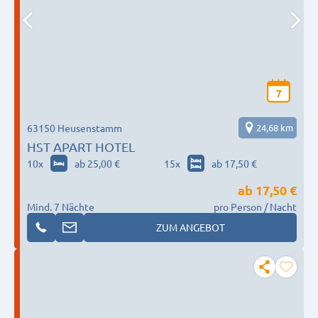
7
63150 Heusenstamm
24,68 km
HST APART HOTEL
10
x
ab 25,00 €
15
x
ab 17,50 €
ab
17,50 €
Mind. 7 Nächte
pro Person / Nacht
ZUM ANGEBOT