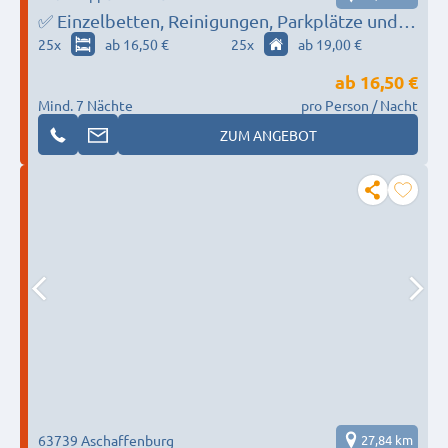
✅ Einzelbetten, Reinigungen, Parkplätze und
WLAN - Jetzt zum Festpreis buchen
25
x
ab 16,50 €
25
x
ab 19,00 €
ab
16,50 €
Mind. 7 Nächte
pro Person / Nacht
ZUM ANGEBOT
63739 Aschaffenburg
27,84 km