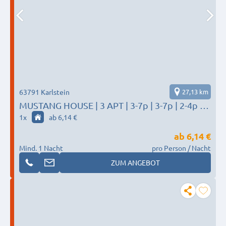
63791 Karlstein
27,13 km
MUSTANG HOUSE | 3 APT | 3-7p | 3-7p | 2-4p |
AB,B8 | HU,A45 | FFM,A3 |
1
x
ab 6,14 €
ab
6,14 €
Mind. 1 Nacht
pro Person / Nacht
ZUM ANGEBOT