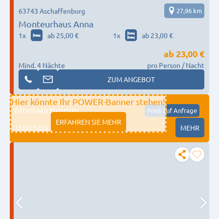
63743 Aschaffenburg
27,96 km
Monteurhaus Anna
1
x
ab 25,00 €
1
x
ab 23,00 €
ab
23,00 €
Mind. 4 Nächte
pro Person / Nacht
ZUM ANGEBOT
Hier könnte Ihr POWER-Banner stehen!
Monteurzimmer
Preis auf Anfrage
ERFAHREN SIE MEHR
11333 fulda
MEHR