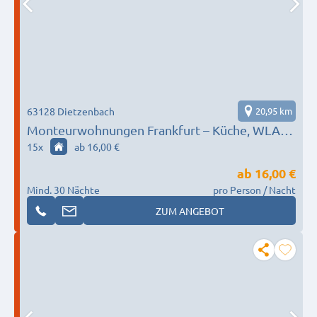
63128 Dietzenbach
20,95 km
Monteurwohnungen Frankfurt – Küche, WLAN,
Parkplatz, Reinigung inklusive
15
x
ab 16,00 €
ab
16,00 €
Mind. 30 Nächte
pro Person / Nacht
ZUM ANGEBOT