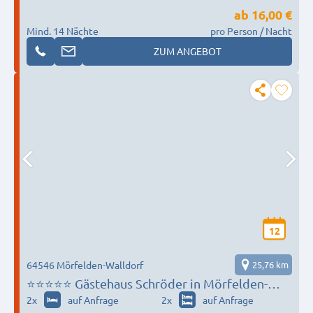
ab
16,00 €
Mind. 14 Nächte
pro Person / Nacht
ZUM ANGEBOT
12
64546 Mörfelden-Walldorf
25,76 km
⭐️⭐️⭐️⭐️⭐️ Gästehaus Schröder in Mörfelden-
Walldorf - nah zum Flughafen, Darmstadt und
2
x
auf Anfrage
2
x
auf Anfrage