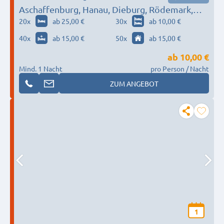
Aschaffenburg, Hanau, Dieburg, Rödemark,
Dietzenbach…
20
x
ab 25,00 €
30
x
ab 10,00 €
40
x
ab 15,00 €
50
x
ab 15,00 €
ab
10,00 €
Mind. 1 Nacht
pro Person / Nacht
ZUM ANGEBOT
1