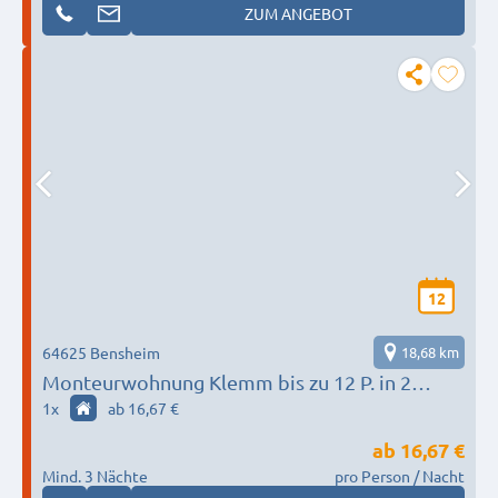
ZUM ANGEBOT
12
64625 Bensheim
18,68 km
Monteurwohnung Klemm bis zu 12 P. in 2
Wohnungen
1
x
ab 16,67 €
ab
16,67 €
Mind. 3 Nächte
pro Person / Nacht