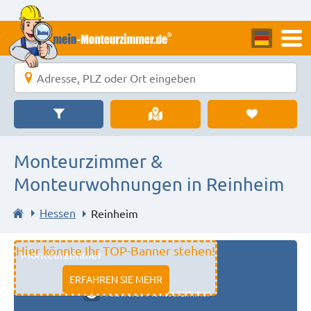
Monteurzimmer &
Monteurwohnungen in Reinheim
Hessen
Reinheim
Hier könnte Ihr TOP-Banner stehen!
Monteurzimmer
11333 fulda
ERFAHREN SIE MEHR
Preiswerte Monteurzimmer