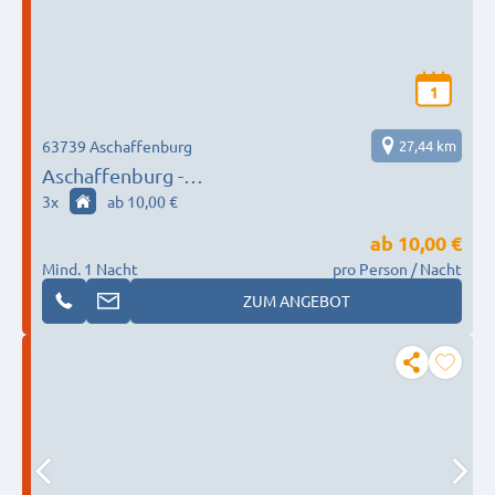
1
63739 Aschaffenburg
27,44 km
Aschaffenburg -
Monteurwohnung/Monteurzimmer
3
x
ab 10,00 €
ab
10,00 €
Mind. 1 Nacht
pro Person / Nacht
ZUM ANGEBOT