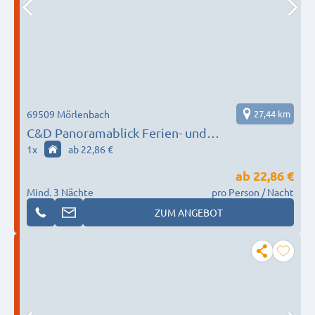
69509 Mörlenbach
27,44 km
C&D Panoramablick Ferien- und
Monteurwohnungen
1
x
ab 22,86 €
ab
22,86 €
Mind. 3 Nächte
pro Person / Nacht
ZUM ANGEBOT