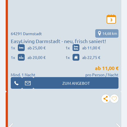
3
64291 Darmstadt
14,68 km
EasyLiving Darmstadt - neu, frisch saniert!
1
x
ab 25,00 €
1
x
ab 11,00 €
1
x
ab 20,00 €
1
x
ab 22,75 €
ab
11,00 €
Mind. 1 Nacht
pro Person / Nacht
ZUM ANGEBOT