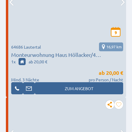
9
64686 Lautertal
16,97 km
Monteurwohnung Haus Höllacker/4
Einzelbetten!
1
x
ab 20,00 €
ab
20,00 €
Mind. 3 Nächte
pro Person / Nacht
ZUM ANGEBOT