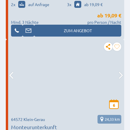
Frankfurt
2
x
auf Anfrage
3
x
ab 19,09 €
ab
19,09 €
Mind. 3 Nächte
pro Person / Nacht
ZUM ANGEBOT
6
64572 Klein-Gerau
24,33 km
Monteurunterkunft