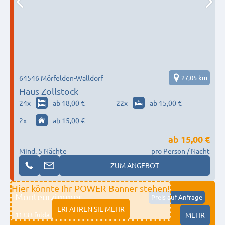
64546 Mörfelden-Walldorf
27,05 km
Haus Zollstock
24
x
ab 18,00 €
22
x
ab 15,00 €
2
x
ab 15,00 €
ab
15,00 €
Mind. 5 Nächte
pro Person / Nacht
ZUM ANGEBOT
Hier könnte Ihr POWER-Banner stehen!
Monteurzimmer
Preis auf Anfrage
ERFAHREN SIE MEHR
11333 fulda
MEHR