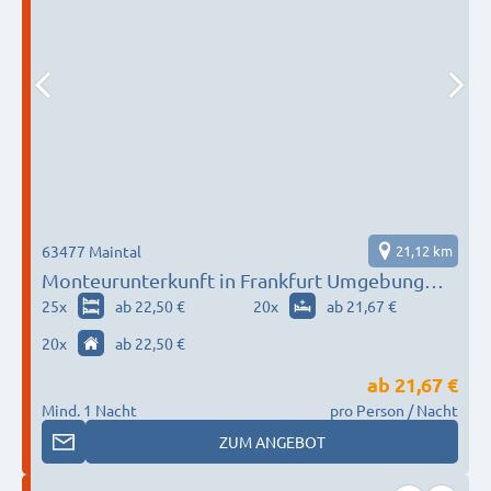
63477 Maintal
21,12 km
Monteurunterkunft in Frankfurt Umgebung
nach Wunsch / Bedürfnis
25
x
ab 22,50 €
20
x
ab 21,67 €
20
x
ab 22,50 €
ab
21,67 €
Mind. 1 Nacht
pro Person / Nacht
ZUM ANGEBOT