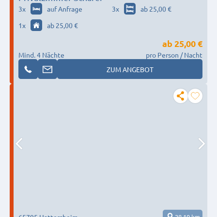
3
x
auf Anfrage
3
x
ab 25,00 €
1
x
ab 25,00 €
ab
25,00 €
Mind. 4 Nächte
pro Person / Nacht
ZUM ANGEBOT
65795 Hattersheim
28,10 km