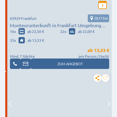
1
65929 Frankfurt
28,17 km
Monteurunterkunft in Frankfurt Umgebung
nach Wunsch / Bedürfnis
16
x
ab 22,50 €
22
x
ab 22,00 €
33
x
ab 13,33 €
ab
13,33 €
Mind. 7 Nächte
pro Person / Nacht
ZUM ANGEBOT