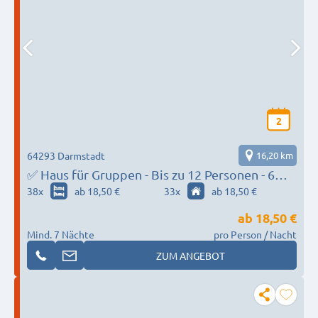
2
64293 Darmstadt
16,20 km
✅ Haus für Gruppen - Bis zu 12 Personen - 6
Schlafzimmer, große Küche, WLAN, Parkplätze
38
x
ab 18,50 €
33
x
ab 18,50 €
und Reinigungen - zum Festpreis
ab
18,50 €
Mind. 7 Nächte
pro Person / Nacht
ZUM ANGEBOT