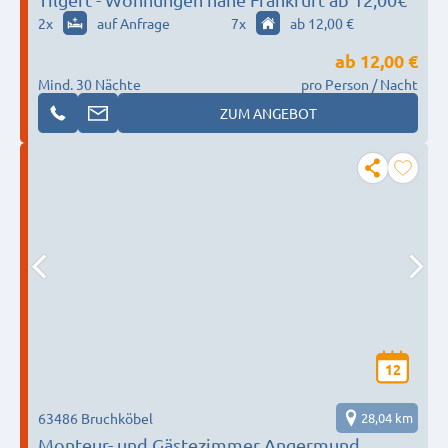
2
x
auf Anfrage
7
x
ab 12,00 €
ab
12,00 €
Mind. 30 Nächte
pro Person / Nacht
ZUM ANGEBOT
12
63486 Bruchköbel
28,04 km
Monteur- und Gästezimmer Angermund