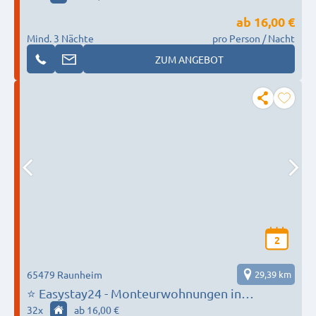
ab
16,00 €
Mind. 3 Nächte
pro Person / Nacht
ZUM ANGEBOT
2
65479 Raunheim
29,39 km
⭐ Easystay24 - Monteurwohnungen in
Raunheim und Umgebung
32
x
ab 16,00 €