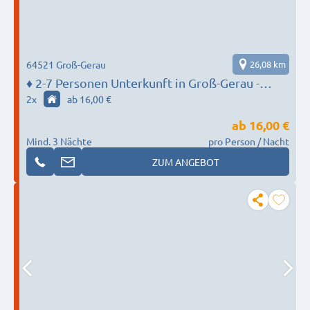
64521 Groß-Gerau
26,08 km
♦️ 2-7 Personen Unterkunft in Groß-Gerau -
MONTEUR BASE
2
x
ab 16,00 €
ab
16,00 €
Mind. 3 Nächte
pro Person / Nacht
ZUM ANGEBOT