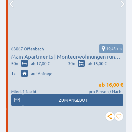
63067 Offenbach
19,45 km
Main-Apartments | Monteurwohnungen rund
um Frankfurt / nähe Flughafen
50
x
ab 17,00 €
30
x
ab 16,00 €
1
x
auf Anfrage
ab
16,00 €
Mind. 1 Nacht
pro Person / Nacht
ZUM ANGEBOT