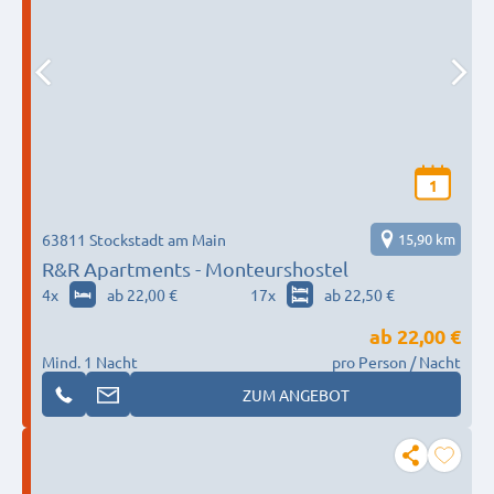
1
63811 Stockstadt am Main
15,90 km
R&R Apartments - Monteurshostel
4
x
ab 22,00 €
17
x
ab 22,50 €
ab
22,00 €
Mind. 1 Nacht
pro Person / Nacht
ZUM ANGEBOT