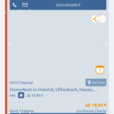
ZUM ANGEBOT
1
63477 Maintal
24,74 km
HomeRent in Maintal, Offenbach, Hanau,
Niederdorfelden & mehr HR-55124-maintal
64
x
ab 14,90 €
ab
14,90 €
Mind. 3 Nächte
pro Person / Nacht