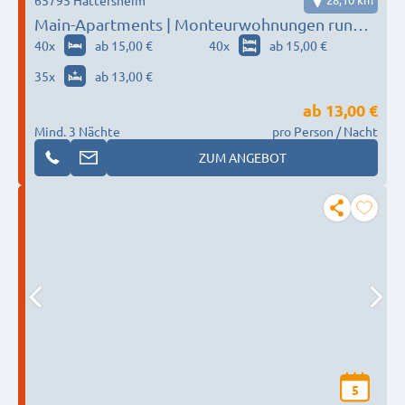
Main-Apartments | Monteurwohnungen rund
um Frankfurt / nähe Flughafen
40
x
ab 15,00 €
40
x
ab 15,00 €
35
x
ab 13,00 €
ab
13,00 €
Mind. 3 Nächte
pro Person / Nacht
ZUM ANGEBOT
5