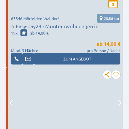
3
63546 Mörfelden-Walldorf
20,86 km
⭐ Easystay24 - Monteurwohnungen in
Mörfelden - 19+ Unterkünfte
19
x
ab 14,00 €
ab
14,00 €
Mind. 3 Nächte
pro Person / Nacht
ZUM ANGEBOT