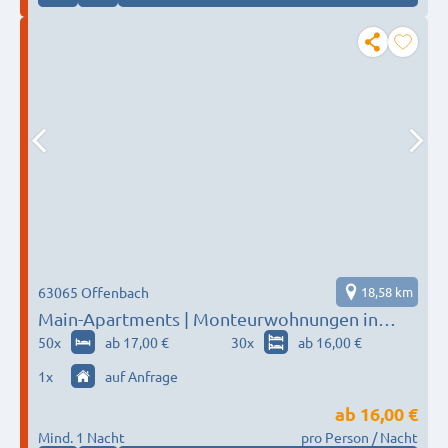
63065 Offenbach
18,58 km
Main-Apartments | Monteurwohnungen in
Offenbach / Frankfurt
50
x
ab 17,00 €
30
x
ab 16,00 €
1
x
auf Anfrage
ab
16,00 €
Mind. 1 Nacht
pro Person / Nacht