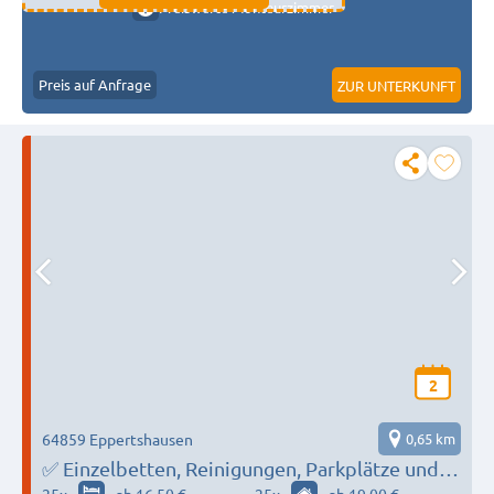
Preiswerte Monteurzimmer
Preis auf Anfrage
ZUR UNTERKUNFT
2
64859 Eppertshausen
0,65 km
✅ Einzelbetten, Reinigungen, Parkplätze und
WLAN - Jetzt zum Festpreis buchen