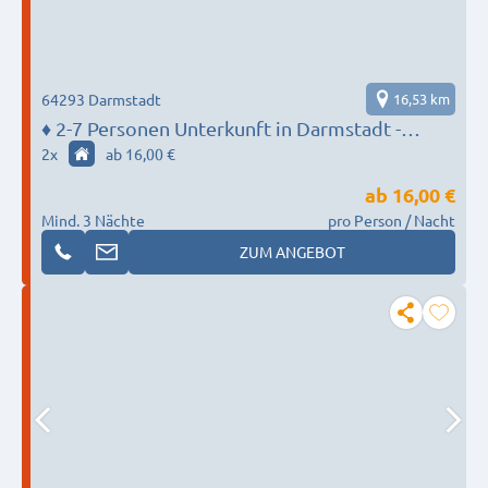
64293 Darmstadt
16,53 km
♦️ 2-7 Personen Unterkunft in Darmstadt -
MONTEUR BASE
2
x
ab 16,00 €
ab
16,00 €
Mind. 3 Nächte
pro Person / Nacht
ZUM ANGEBOT