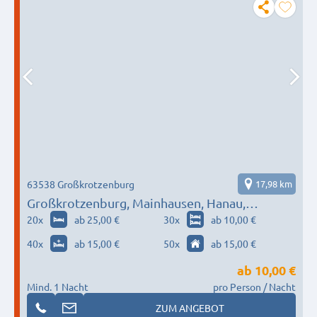
63538 Großkrotzenburg
17,98 km
Großkrotzenburg, Mainhausen, Hanau,
Rodgau…
20
x
ab 25,00 €
30
x
ab 10,00 €
40
x
ab 15,00 €
50
x
ab 15,00 €
ab
10,00 €
Mind. 1 Nacht
pro Person / Nacht
ZUM ANGEBOT