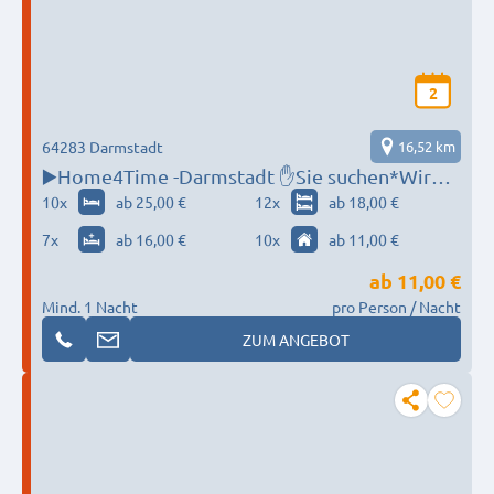
2
64283 Darmstadt
16,52 km
▶️Home4Time -Darmstadt ✋Sie suchen*Wir
finden ✋‼️
10
x
ab 25,00 €
12
x
ab 18,00 €
7
x
ab 16,00 €
10
x
ab 11,00 €
ab
11,00 €
Mind. 1 Nacht
pro Person / Nacht
ZUM ANGEBOT