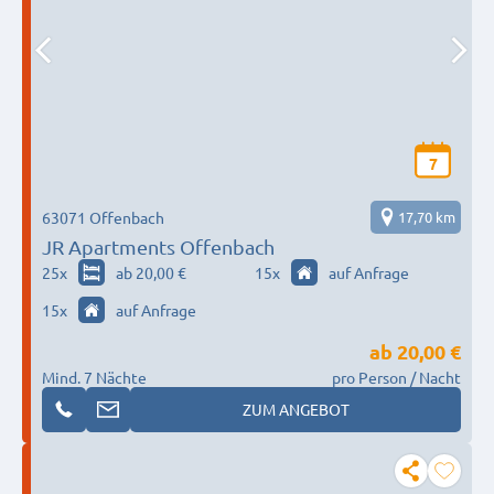
7
63071 Offenbach
17,70 km
JR Apartments Offenbach
25
x
ab 20,00 €
15
x
auf Anfrage
15
x
auf Anfrage
ab
20,00 €
Mind. 7 Nächte
pro Person / Nacht
ZUM ANGEBOT