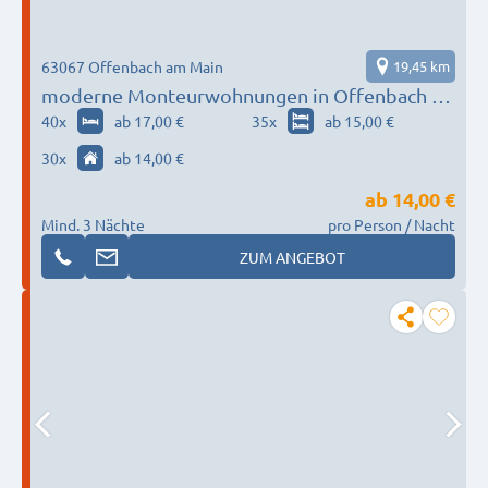
63067 Offenbach am Main
19,45 km
moderne Monteurwohnungen in Offenbach /
Frankfurt
40
x
ab 17,00 €
35
x
ab 15,00 €
30
x
ab 14,00 €
ab
14,00 €
Mind. 3 Nächte
pro Person / Nacht
ZUM ANGEBOT