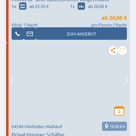
1
x
ab 22,50 €
1
x
ab 20,00 €
ab
20,00 €
Mind. 1 Nacht
pro Person / Nacht
ZUM ANGEBOT
2
64546 Mörfelden-Walldorf
19,56 km
Privatzimmer Schäfer