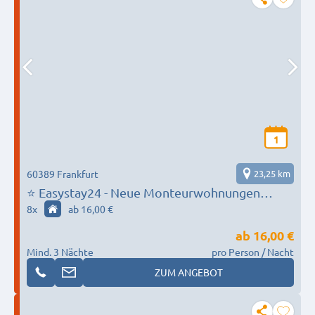
1
60389 Frankfurt
23,25 km
⭐ Easystay24 - Neue Monteurwohnungen
direkt in Frankfurt
8
x
ab 16,00 €
ab
16,00 €
Mind. 3 Nächte
pro Person / Nacht
ZUM ANGEBOT