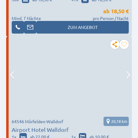
Waschmaschine - Alles zum Festpreis ohne
ab
18,50 €
Extrakosten bis
Mind. 7 Nächte
pro Person / Nacht
ZUM ANGEBOT
64546 Mörfelden-Walldorf
20,18 km
Airport Hotel Walldorf
1
x
ab 22,00 €
1
x
ab 10,00 €