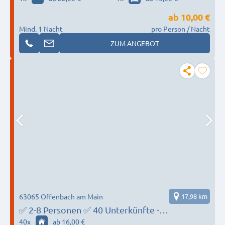
ab
10,00 €
Mind. 1 Nacht
pro Person / Nacht
ZUM ANGEBOT
63065 Offenbach am Main
17,98 km
✅ 2-8 Personen ✅ 40 Unterkünfte -
Offenbach/Frankfurt/Dietzenbach ✅
40
x
ab 16,00 €