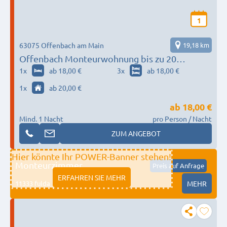
1
63075 Offenbach am Main
19,18 km
Offenbach Monteurwohnung bis zu 20
Personen
1
x
ab 18,00 €
3
x
ab 18,00 €
1
x
ab 20,00 €
ab
18,00 €
Mind. 1 Nacht
pro Person / Nacht
ZUM ANGEBOT
Hier könnte Ihr POWER-Banner stehen!
Monteurzimmer
Preis auf Anfrage
ERFAHREN SIE MEHR
11333 fulda
MEHR