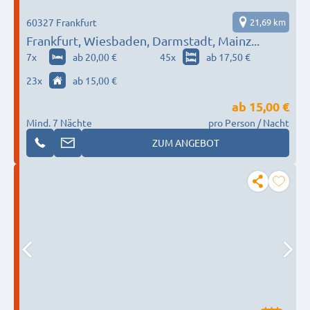
60327 Frankfurt
21,69 km
Frankfurt, Wiesbaden, Darmstadt, Mainz...
7
x
ab 20,00 €
45
x
ab 17,50 €
23
x
ab 15,00 €
ab
15,00 €
Mind. 7 Nächte
pro Person / Nacht
ZUM ANGEBOT