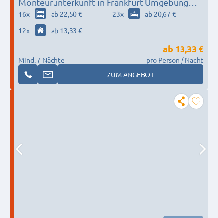
Monteurunterkunft in Frankfurt Umgebung
nach Wunsch / Bedürfnis
16
x
ab 22,50 €
23
x
ab 20,67 €
12
x
ab 13,33 €
ab
13,33 €
Mind. 7 Nächte
pro Person / Nacht
ZUM ANGEBOT