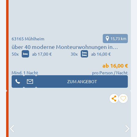
63165 Mühlheim
15,73 km
über 40 moderne Monteurwohnungen in
Offenbach
50
x
ab 17,00 €
30
x
ab 16,00 €
ab
16,00 €
Mind. 1 Nacht
pro Person / Nacht
ZUM ANGEBOT