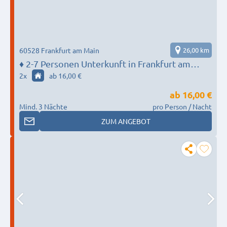
60528 Frankfurt am Main
26,00 km
♦️ 2-7 Personen Unterkunft in Frankfurt am
Main - MONTEUR BASE
2
x
ab 16,00 €
ab
16,00 €
Mind. 3 Nächte
pro Person / Nacht
ZUM ANGEBOT