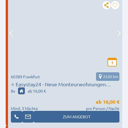
1
60389 Frankfurt
23,92 km
⭐ Easystay24 - Neue Monteurwohnungen
direkt in Frankfurt
8
x
ab 16,00 €
ab
16,00 €
Mind. 3 Nächte
pro Person / Nacht
ZUM ANGEBOT