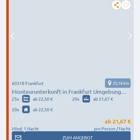
60318 Frankfurt
25,18 km
Monteurunterkunft in Frankfurt Umgebung
nach Wunsch / Bedürfnis
25
x
ab 22,50 €
20
x
ab 21,67 €
20
x
ab 22,50 €
ab
21,67 €
Mind. 1 Nacht
pro Person / Nacht
ZUM ANGEBOT