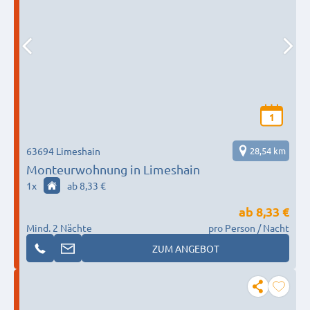
1
63694 Limeshain
28,54 km
Monteurwohnung in Limeshain
1
x
ab 8,33 €
ab
8,33 €
Mind. 2 Nächte
pro Person / Nacht
ZUM ANGEBOT