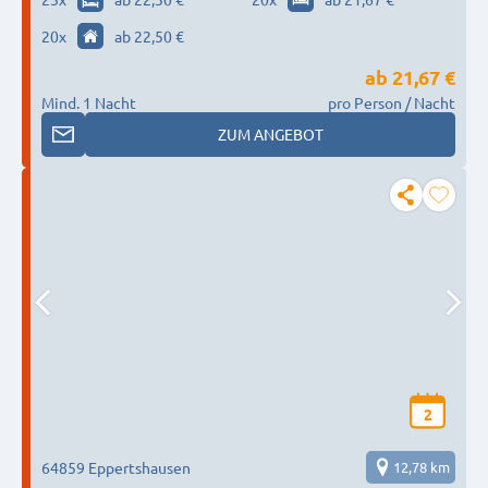
20
x
ab 22,50 €
ab
21,67 €
Mind. 1 Nacht
pro Person / Nacht
ZUM ANGEBOT
2
64859 Eppertshausen
12,78 km