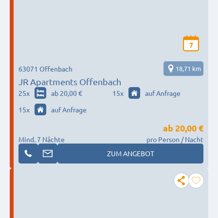
7
63071 Offenbach
18,71 km
JR Apartments Offenbach
25
x
ab 20,00 €
15
x
auf Anfrage
15
x
auf Anfrage
ab
20,00 €
Mind. 7 Nächte
pro Person / Nacht
ZUM ANGEBOT