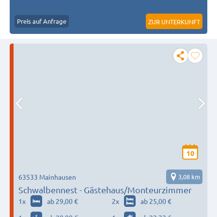
Preis auf Anfrage
ZUR UNTERKUNFT
10
63533 Mainhausen
3,08 km
Schwalbennest - Gästehaus/Monteurzimmer
1
x
ab 29,00 €
2
x
ab 25,00 €