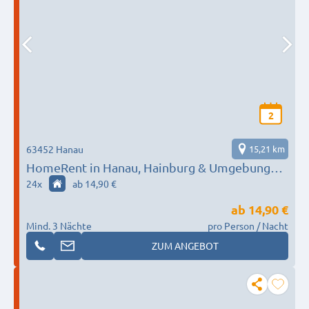
2
63452 Hanau
15,21 km
HomeRent in Hanau, Hainburg & Umgebung
HR-55124-hanau
24
x
ab 14,90 €
ab
14,90 €
Mind. 3 Nächte
pro Person / Nacht
ZUM ANGEBOT