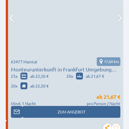
63477 Maintal
17,69 km
Monteurunterkunft in Frankfurt Umgebung
nach Wunsch / Bedürfnis
25
x
ab 22,50 €
20
x
ab 21,67 €
20
x
ab 22,50 €
ab
21,67 €
Mind. 1 Nacht
pro Person / Nacht
ZUM ANGEBOT