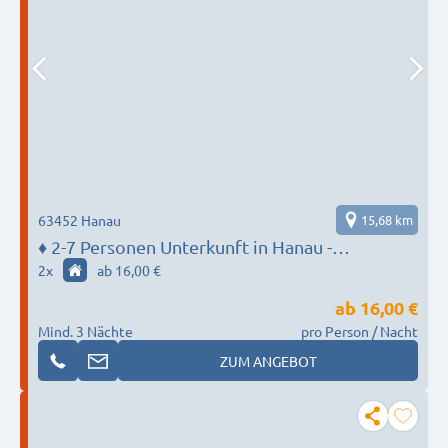
63452 Hanau
15,68 km
♦️ 2-7 Personen Unterkunft in Hanau -
MONTEUR BASE
2
x
ab 16,00 €
ab
16,00 €
Mind. 3 Nächte
pro Person / Nacht
ZUM ANGEBOT