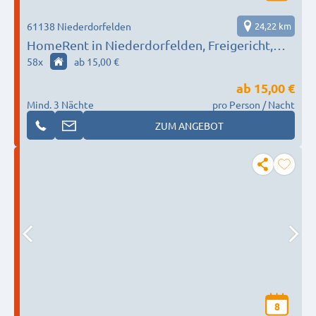
61138 Niederdorfelden
24,22 km
HomeRent in Niederdorfelden, Freigericht,
Hanau HR-55124-niederdorfelden
58
x
ab 15,00 €
ab
15,00 €
Mind. 3 Nächte
pro Person / Nacht
ZUM ANGEBOT
8