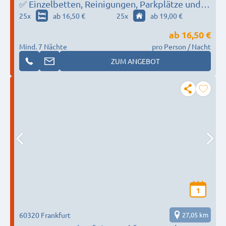
✅ Einzelbetten, Reinigungen, Parkplätze und
WLAN - Jetzt zum Festpreis buchen
25
x
ab 16,50 €
25
x
ab 19,00 €
ab
16,50 €
Mind. 7 Nächte
pro Person / Nacht
ZUM ANGEBOT
1
60320 Frankfurt
27,05 km