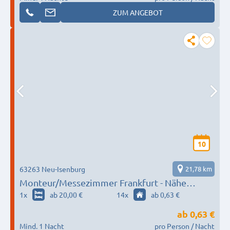
ZUM ANGEBOT
10
63263 Neu-Isenburg
21,78 km
Monteur/Messezimmer Frankfurt - Nähe
Flughafen
1
x
ab 20,00 €
14
x
ab 0,63 €
ab
0,63 €
Mind. 1 Nacht
pro Person / Nacht