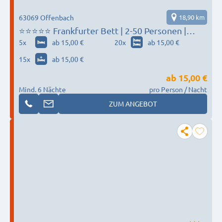
63069 Offenbach
18,90 km
⭐⭐⭐⭐⭐ Frankfurter Bett | 2-50 Personen |
Highspeed-W-Lan | Einzelbetten
5
x
ab 15,00 €
20
x
ab 15,00 €
15
x
ab 15,00 €
ab
15,00 €
Mind. 6 Nächte
pro Person / Nacht
ZUM ANGEBOT