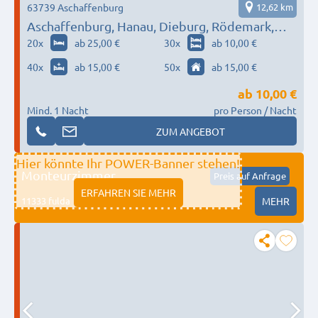
63739 Aschaffenburg
12,62 km
Aschaffenburg, Hanau, Dieburg, Rödemark,
Dietzenbach…
20
x
ab 25,00 €
30
x
ab 10,00 €
40
x
ab 15,00 €
50
x
ab 15,00 €
ab
10,00 €
Mind. 1 Nacht
pro Person / Nacht
ZUM ANGEBOT
Hier könnte Ihr POWER-Banner stehen!
Monteurzimmer
Preis auf Anfrage
ERFAHREN SIE MEHR
11333 fulda
MEHR