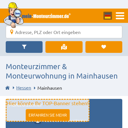
Monteurzimmer &
Monteurwohnung in Mainhausen
Hessen
Mainhausen
Hier könnte Ihr TOP-Banner stehen!
Monteurzimmer
11333 fulda
ERFAHREN SIE MEHR
Preiswerte Monteurzimmer