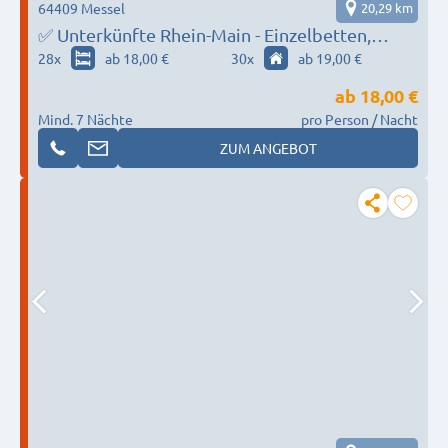
64409 Messel
20,29 km
✅ Unterkünfte Rhein-Main - Einzelbetten,
WLAN, Waschmaschine, Parkplätze und mehr
28
x
ab 18,00 €
30
x
ab 19,00 €
ab
18,00 €
Mind. 7 Nächte
pro Person / Nacht
ZUM ANGEBOT