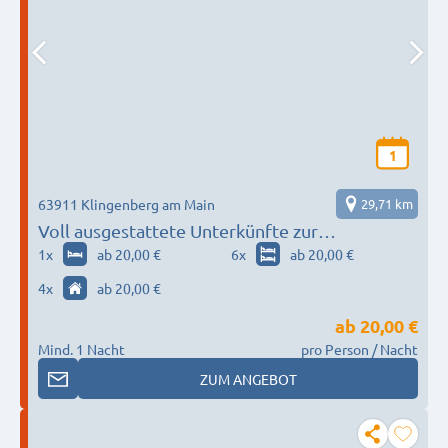
1
63911 Klingenberg am Main
29,71 km
Voll ausgestattete Unterkünfte zur
Alleinnutzung
1
x
ab 20,00 €
6
x
ab 20,00 €
4
x
ab 20,00 €
ab
20,00 €
Mind. 1 Nacht
pro Person / Nacht
ZUM ANGEBOT