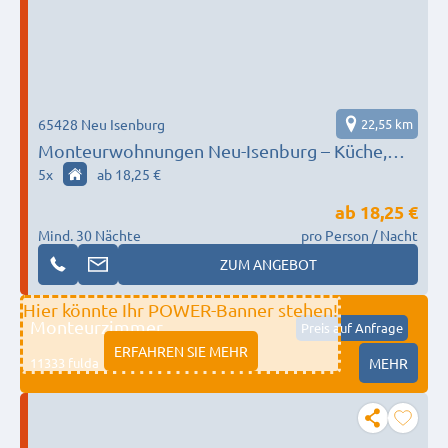
65428 Neu Isenburg
22,55 km
Monteurwohnungen Neu-Isenburg – Küche,
WLAN, Parkplatz, Reinigung inklusive
5
x
ab 18,25 €
ab
18,25 €
Mind. 30 Nächte
pro Person / Nacht
ZUM ANGEBOT
Hier könnte Ihr POWER-Banner stehen!
Monteurzimmer
Preis auf Anfrage
ERFAHREN SIE MEHR
11333 fulda
MEHR