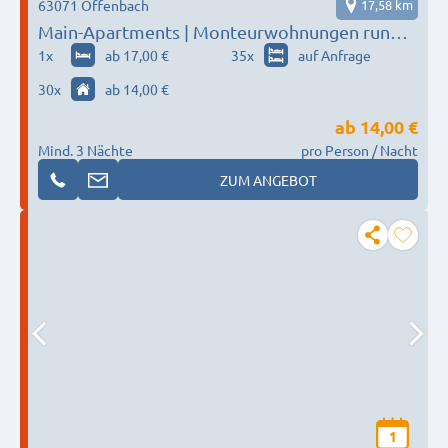
63071 Offenbach
17,58 km
Main-Apartments | Monteurwohnungen rund
um Frankfurt
1
x
ab 17,00 €
35
x
auf Anfrage
30
x
ab 14,00 €
ab
14,00 €
Mind. 3 Nächte
pro Person / Nacht
ZUM ANGEBOT
1