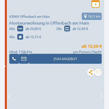
1
63069 Offenbach am Main
18,21 km
Monteurwohnung in Offenbach am Main
60
x
ab 20,00 €
28
x
ab 12,50 €
40
x
ab 13,75 €
ab
12,50 €
Mind. 7 Nächte
pro Person / Nacht
ZUM ANGEBOT