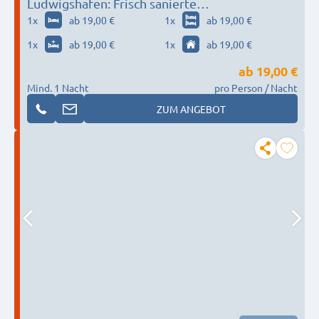
Ludwigshafen: Frisch sanierte
Monteurwohnung: Parkplatz + TV + WLAN +
1
x
ab 19,00 €
1
x
ab 19,00 €
Vollausstattung
1
x
ab 19,00 €
1
x
ab 19,00 €
ab
19,00 €
Mind. 1 Nacht
pro Person / Nacht
ZUM ANGEBOT