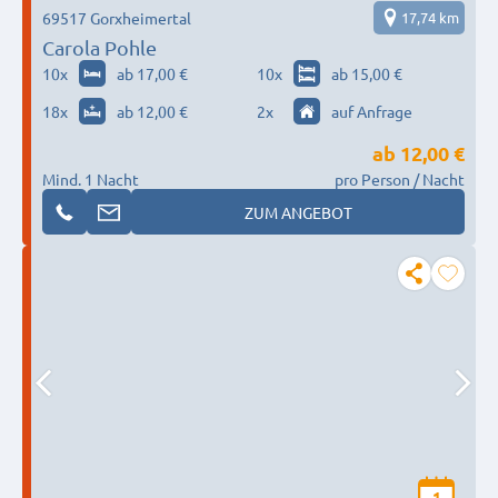
69517 Gorxheimertal
17,74 km
Carola Pohle
10
x
ab 17,00 €
10
x
ab 15,00 €
18
x
ab 12,00 €
2
x
auf Anfrage
ab
12,00 €
Mind. 1 Nacht
pro Person / Nacht
ZUM ANGEBOT