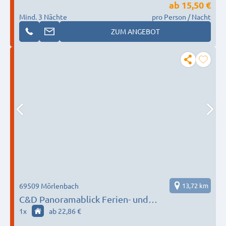
ab
15,50 €
Mind. 3 Nächte
pro Person / Nacht
ZUM ANGEBOT
69509 Mörlenbach
13,72 km
C&D Panoramablick Ferien- und
Monteurwohnungen
1
x
ab 22,86 €