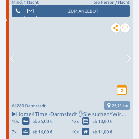
Mind. 1 Nacht
pro Person / Nacht
ZUM ANGEBOT
2
64283 Darmstadt
25,12 km
▶️Home4Time -Darmstadt ✋Sie suchen*Wir
finden ✋‼️
10
x
ab 25,00 €
12
x
ab 18,00 €
7
x
ab 16,00 €
10
x
ab 11,00 €