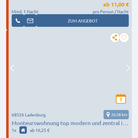
ab
11,00 €
Mind. 1 Nacht
pro Person / Nacht
ZUM ANGEBOT
7
68526 Ladenburg
20,58 km
Monteurswohnung top modern und zentral in
Ladenburg
1
x
ab 16,25 €