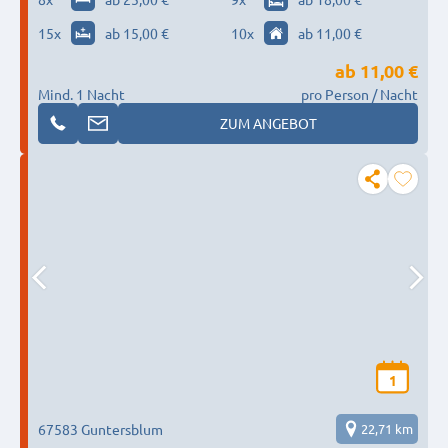
15
x
ab 15,00 €
10
x
ab 11,00 €
ab
11,00 €
Mind. 1 Nacht
pro Person / Nacht
ZUM ANGEBOT
1
67583 Guntersblum
22,71 km