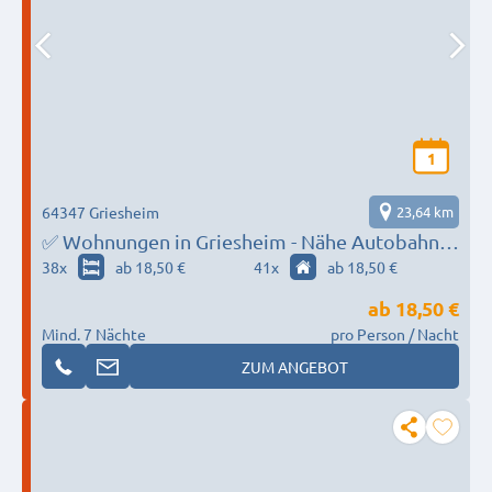
1
64347 Griesheim
23,64 km
✅ Wohnungen in Griesheim - Nähe Autobahn,
Einzelbetten, Parkplätze, WLAN,
38
x
ab 18,50 €
41
x
ab 18,50 €
Waschmaschine - Alles zum Festpreis ohne
ab
18,50 €
Extrakosten bis
Mind. 7 Nächte
pro Person / Nacht
ZUM ANGEBOT