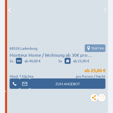
68526 Ladenburg
19,61 km
Monteur Home / Wohnung ab 30€ pro
Person/Tag
2
x
ab 40,00 €
5
x
ab 25,00 €
ab
25,00 €
Mind. 7 Nächte
pro Person / Nacht
ZUM ANGEBOT