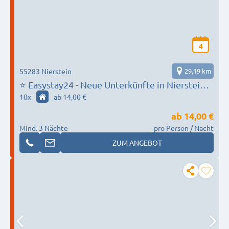
4
55283 Nierstein
29,19 km
⭐ Easystay24 - Neue Unterkünfte in Nierstein
verfügbar!
10
x
ab 14,00 €
ab
14,00 €
Mind. 3 Nächte
pro Person / Nacht
ZUM ANGEBOT