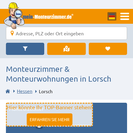
Monteurzimmer &
Monteurwohnungen in Lorsch
Hessen
Lorsch
Hier könnte Ihr TOP-Banner stehen!
Monteurzimmer
11333 fulda
ERFAHREN SIE MEHR
Preiswerte Monteurzimmer