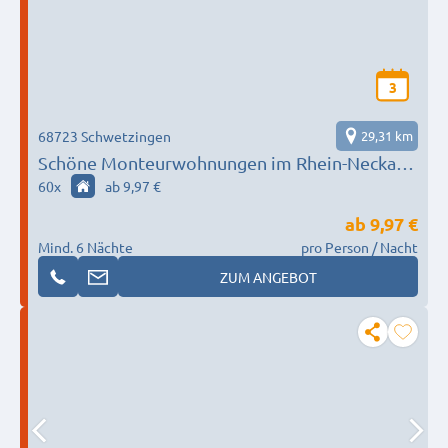
3
68723 Schwetzingen
29,31 km
Schöne Monteurwohnungen im Rhein-Neckar-
Kreis
60
x
ab 9,97 €
ab
9,97 €
Mind. 6 Nächte
pro Person / Nacht
ZUM ANGEBOT