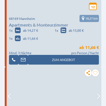
12
68169 Mannheim
18,27 km
Apartments & Monteurzimmer
1
x
ab 14,27 €
1
x
ab 15,00 €
1
x
ab 11,66 €
ab
11,66 €
Mind. 3 Nächte
pro Person / Nacht
ZUM ANGEBOT