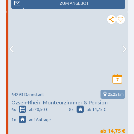
ZUM ANGEBOT
7
64293 Darmstadt
25,25 km
Özsen-Rhein Monteurzimmer & Pension
6
x
ab 20,50 €
8
x
ab 14,75 €
1
x
auf Anfrage
ab
14,75 €