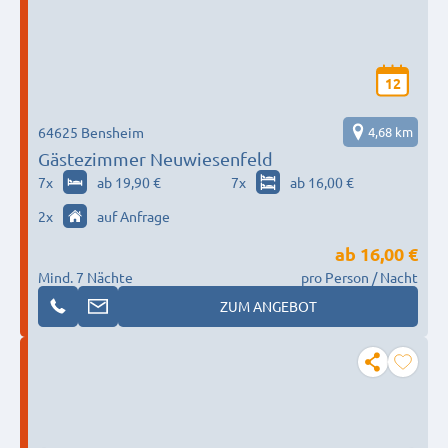
12
64625 Bensheim
4,68 km
Gästezimmer Neuwiesenfeld
7
x
ab 19,90 €
7
x
ab 16,00 €
2
x
auf Anfrage
ab
16,00 €
Mind. 7 Nächte
pro Person / Nacht
ZUM ANGEBOT