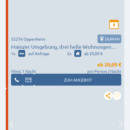
8
55276 Oppenheim
26,84 km
Mainzer Umgebung, drei helle Wohnungen
Privathaus
1
x
auf Anfrage
2
x
ab 20,00 €
ab
20,00 €
Mind. 1 Nacht
pro Person / Nacht
ZUM ANGEBOT