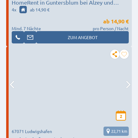
HomeRent in Guntersblum bei Alzey und
Umgebung
4
x
ab 14,90 €
ab
14,90 €
Mind. 7 Nächte
pro Person / Nacht
ZUM ANGEBOT
2
67071 Ludwigshafen
22,71 km