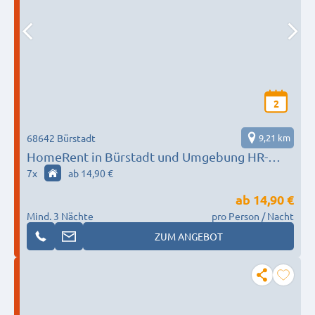
2
68642 Bürstadt
9,21 km
HomeRent in Bürstadt und Umgebung HR-
52201-buerstadt
7
x
ab 14,90 €
ab
14,90 €
Mind. 3 Nächte
pro Person / Nacht
ZUM ANGEBOT