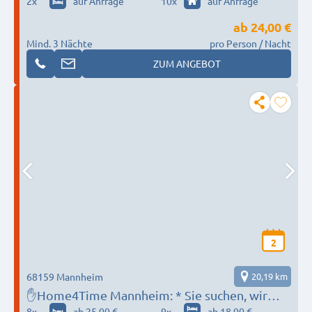
2
x
auf Anfrage
10
x
auf Anfrage
ab
24,00 €
Mind. 3 Nächte
pro Person / Nacht
ZUM ANGEBOT
2
68159 Mannheim
20,19 km
✋Home4Time Mannheim: * Sie suchen, wir
finden ✋✋
8
x
ab 25,00 €
9
x
ab 18,00 €