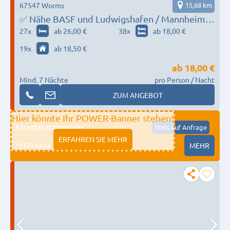
67547 Worms
15,68 km
✅ Nähe BASF und Ludwigshafen / Mannheim -
Einzelbetten, Küche, WLAN, Reinigungen -
27
x
ab 26,00 €
38
x
ab 18,00 €
Alles zum Festpreis
19
x
ab 18,50 €
ab
18,00 €
Mind. 7 Nächte
pro Person / Nacht
ZUM ANGEBOT
Hier könnte Ihr POWER-Banner stehen!
Monteurzimmer
Preis auf Anfrage
ERFAHREN SIE MEHR
11333 fulda
MEHR