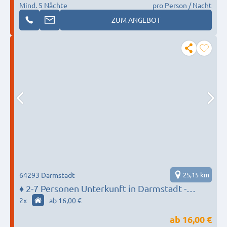
Mind. 5 Nächte
pro Person / Nacht
ZUM ANGEBOT
64293 Darmstadt
25,15 km
♦️ 2-7 Personen Unterkunft in Darmstadt -
MONTEUR BASE
2
x
ab 16,00 €
ab
16,00 €