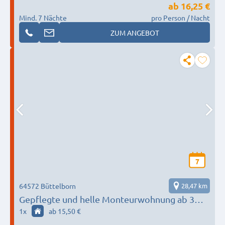
ab
16,25 €
Mind. 7 Nächte
pro Person / Nacht
ZUM ANGEBOT
7
64572 Büttelborn
28,47 km
Gepflegte und helle Monteurwohnung ab 3
Personen
1
x
ab 15,50 €