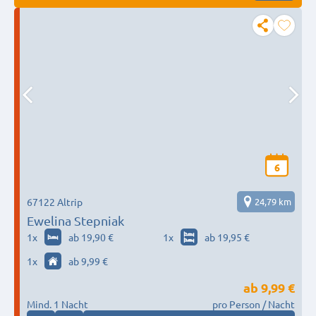
6
67122 Altrip
24,79 km
Ewelina Stepniak
1
x
ab 19,90 €
1
x
ab 19,95 €
1
x
ab 9,99 €
ab
9,99 €
Mind. 1 Nacht
pro Person / Nacht