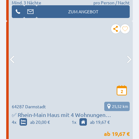
Mind. 3 Nächte
pro Person / Nacht
ZUM ANGEBOT
2
64287 Darmstadt
25,52 km
✅ Rhein-Main Haus mit 4 Wohnungen
✅Einzelbetten ✅Parkplätze ✅Reinigungen
4
x
ab 20,00 €
1
x
ab 19,67 €
✅Fixpreis ✅WLAN
ab
19,67 €