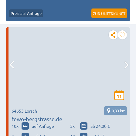
Preis auf Anfrage
ZUR UNTERKUNFT
11
64653 Lorsch
0,33 km
fewo-bergstrasse.de
10
x
auf Anfrage
5
x
ab 24,00 €