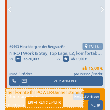
69493 Hirschberg an der Bergstraße
17,11 km
NIRO I Work & Stay, Top Lage, EZ, komfortabel,
Parken, W-LAN
5
x
ab 20,00 €
2
x
ab 15,00 €
ab
15,00 €
Mind. 3 Nächte
pro Person / Nacht
ZUM ANGEBOT
Hier könnte Ihr POWER-Banner stehen!
Monteurzimmer
Preis auf Anfrage
ERFAHREN SIE MEHR
11333 fulda
MEHR