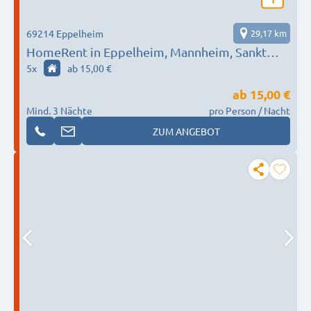
1
69214 Eppelheim
29,17 km
HomeRent in Eppelheim, Mannheim, Sankt
Leon-Rot uvm. HR-52201-eppelheim
5
x
ab 15,00 €
ab
15,00 €
Mind. 3 Nächte
pro Person / Nacht
ZUM ANGEBOT