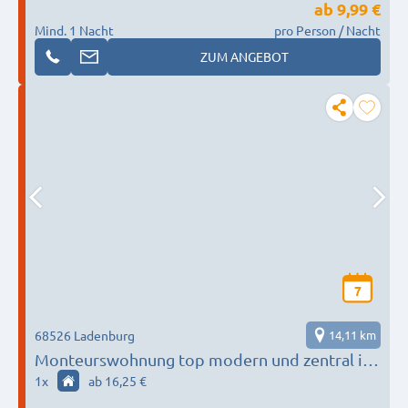
ab
9,99 €
Mind. 1 Nacht
pro Person / Nacht
ZUM ANGEBOT
7
68526 Ladenburg
14,11 km
Monteurswohnung top modern und zentral in
Ladenburg
1
x
ab 16,25 €