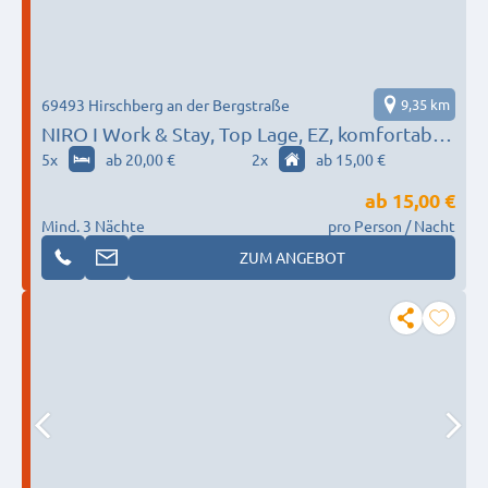
69493 Hirschberg an der Bergstraße
9,35 km
NIRO I Work & Stay, Top Lage, EZ, komfortabel,
Parken, W-LAN
5
x
ab 20,00 €
2
x
ab 15,00 €
ab
15,00 €
Mind. 3 Nächte
pro Person / Nacht
ZUM ANGEBOT