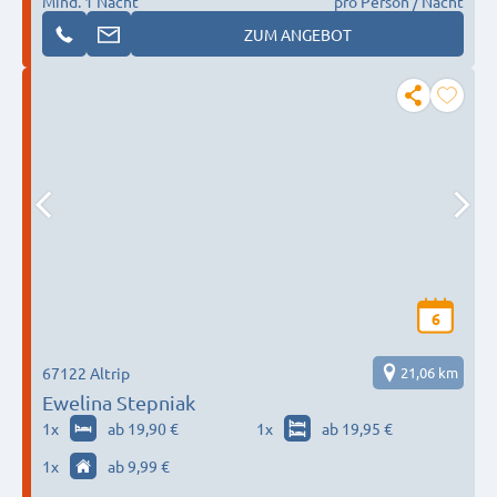
Mind. 1 Nacht
pro Person / Nacht
ZUM ANGEBOT
6
67122 Altrip
21,06 km
Ewelina Stepniak
1
x
ab 19,90 €
1
x
ab 19,95 €
1
x
ab 9,99 €