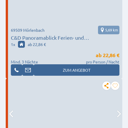
69509 Mörlenbach
5,69 km
C&D Panoramablick Ferien- und
Monteurwohnungen
1
x
ab 22,86 €
ab
22,86 €
Mind. 3 Nächte
pro Person / Nacht
ZUM ANGEBOT