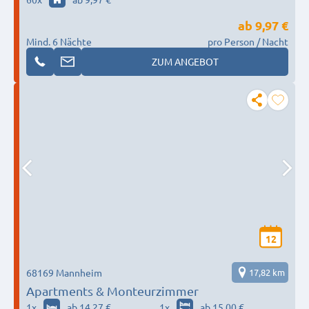
ab
9,97 €
Mind. 6 Nächte
pro Person / Nacht
ZUM ANGEBOT
12
68169 Mannheim
17,82 km
Apartments & Monteurzimmer
1
x
ab 14,27 €
1
x
ab 15,00 €