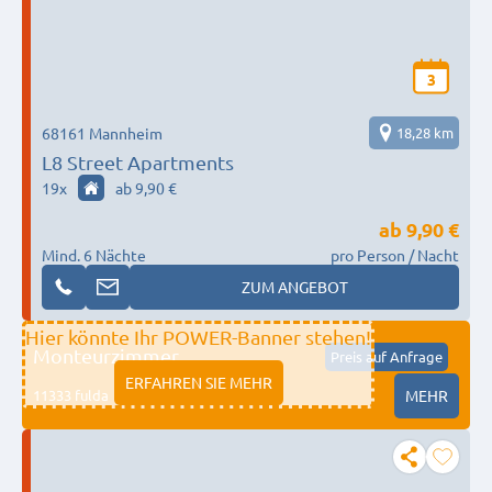
3
68161 Mannheim
18,28 km
L8 Street Apartments
19
x
ab 9,90 €
ab
9,90 €
Mind. 6 Nächte
pro Person / Nacht
ZUM ANGEBOT
Hier könnte Ihr POWER-Banner stehen!
Monteurzimmer
Preis auf Anfrage
ERFAHREN SIE MEHR
11333 fulda
MEHR