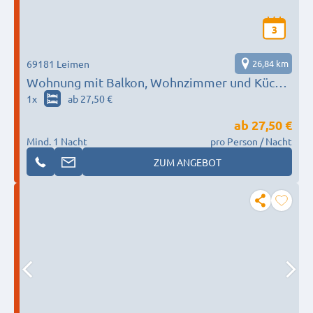
3
69181 Leimen
26,84 km
Wohnung mit Balkon, Wohnzimmer und Küche
in Leimen
1
x
ab 27,50 €
ab
27,50 €
Mind. 1 Nacht
pro Person / Nacht
ZUM ANGEBOT