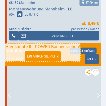
68159 Mannheim
17,99 km
Monteurwohnung Mannheim - L8
60
x
ab 8,49 €
ab
8,49 €
Mind. 4 Nächte
pro Person / Nacht
ZUM ANGEBOT
Hier könnte Ihr POWER-Banner stehen!
Monteurzimmer
Preis auf Anfrage
ERFAHREN SIE MEHR
11333 fulda
MEHR