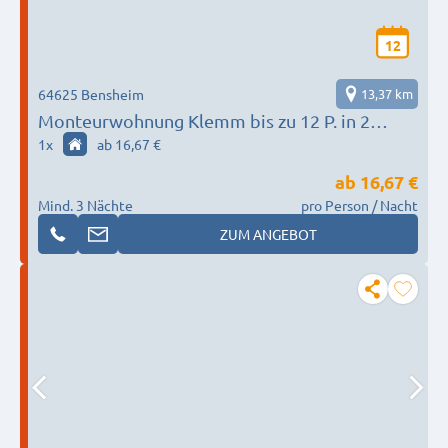
12
64625 Bensheim
13,37 km
Monteurwohnung Klemm bis zu 12 P. in 2
Wohnungen
1
x
ab 16,67 €
ab
16,67 €
Mind. 3 Nächte
pro Person / Nacht
ZUM ANGEBOT