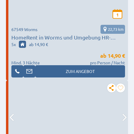
1
67549 Worms
22,73 km
HomeRent in Worms und Umgebung HR-
52201-worms
5
x
ab 14,90 €
ab
14,90 €
Mind. 3 Nächte
pro Person / Nacht
ZUM ANGEBOT