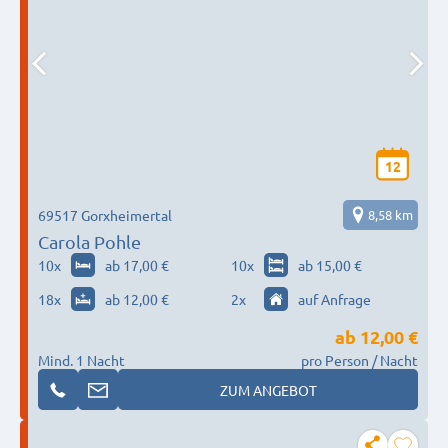
12
69517 Gorxheimertal
8,58 km
Carola Pohle
10
x
ab 17,00 €
10
x
ab 15,00 €
18
x
ab 12,00 €
2
x
auf Anfrage
ab
12,00 €
Mind. 1 Nacht
pro Person / Nacht
ZUM ANGEBOT