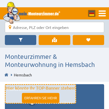
Monteurzimmer &
Monteurwohnung in Hemsbach
Hemsbach
Hier könnte Ihr TOP-Banner stehen!
Monteurzimmer
11333 fulda
ERFAHREN SIE MEHR
Preiswerte Monteurzimmer