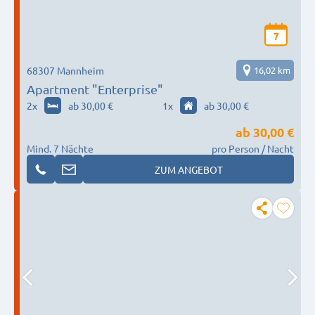
7
68307 Mannheim
16,02 km
Apartment "Enterprise"
2
x
ab 30,00 €
1
x
ab 30,00 €
ab
30,00 €
Mind. 7 Nächte
pro Person / Nacht
ZUM ANGEBOT