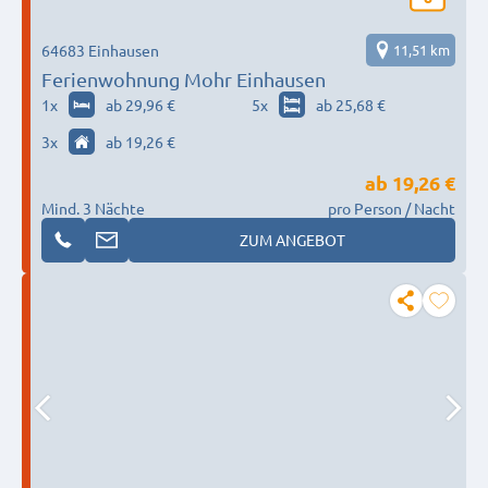
64683 Einhausen
11,51 km
Ferienwohnung Mohr Einhausen
1
x
ab 29,96 €
5
x
ab 25,68 €
3
x
ab 19,26 €
ab
19,26 €
Mind. 3 Nächte
pro Person / Nacht
ZUM ANGEBOT