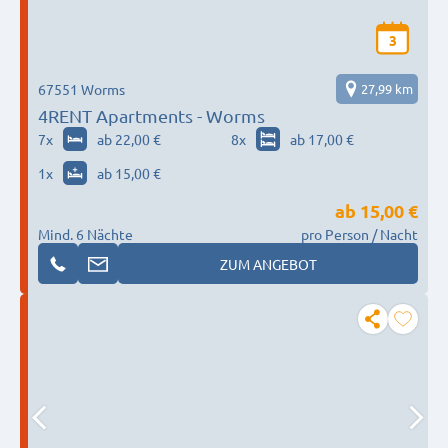
3
67551 Worms
27,99 km
4RENT Apartments - Worms
7
x
ab 22,00 €
8
x
ab 17,00 €
1
x
ab 15,00 €
ab
15,00 €
Mind. 6 Nächte
pro Person / Nacht
ZUM ANGEBOT