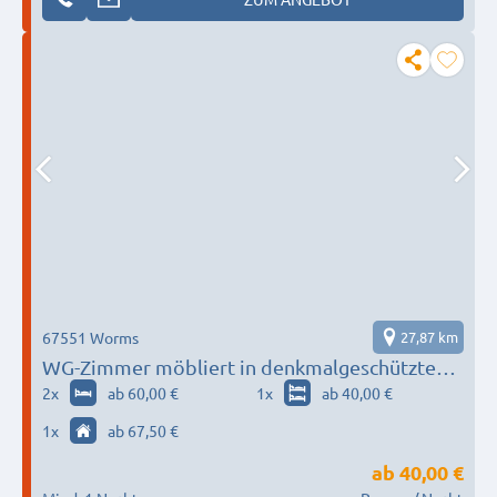
67551 Worms
27,87 km
WG-Zimmer möbliert in denkmalgeschütztem
Fachwerkhaus
2
x
ab 60,00 €
1
x
ab 40,00 €
1
x
ab 67,50 €
ab
40,00 €