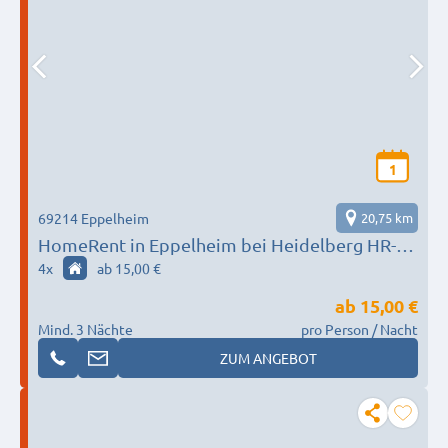
1
69214 Eppelheim
20,75 km
HomeRent in Eppelheim bei Heidelberg HR-
52201-eppelheim
4
x
ab 15,00 €
ab
15,00 €
Mind. 3 Nächte
pro Person / Nacht
ZUM ANGEBOT