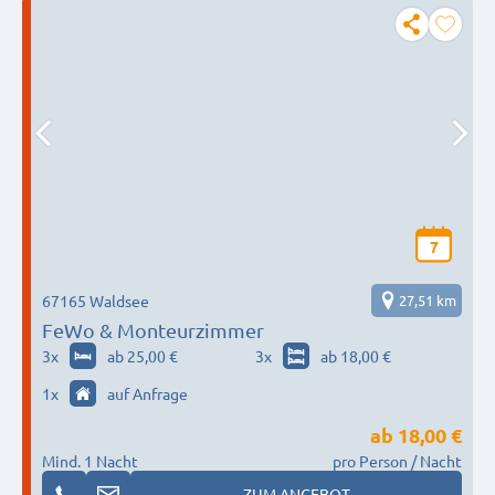
7
67165 Waldsee
27,51 km
FeWo & Monteurzimmer
3
x
ab 25,00 €
3
x
ab 18,00 €
1
x
auf Anfrage
ab
18,00 €
Mind. 1 Nacht
pro Person / Nacht
ZUM ANGEBOT