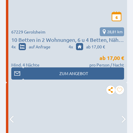
6
67229 Gerolsheim
28,81 km
10 Betten in 2 Wohnungen, 6 u 4 Betten, Nähe
Worms, Frankenthal, Lambsheim, Maxdorf
4
x
auf Anfrage
4
x
ab 17,00 €
ab
17,00 €
Mind. 4 Nächte
pro Person / Nacht
ZUM ANGEBOT