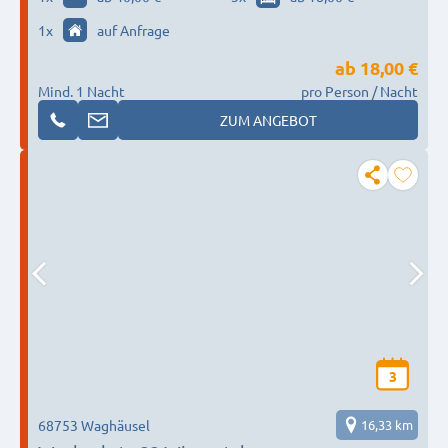
1
x
auf Anfrage
ab
18,00 €
Mind. 1 Nacht
pro Person / Nacht
ZUM ANGEBOT
3
68753 Waghäusel
16,33 km