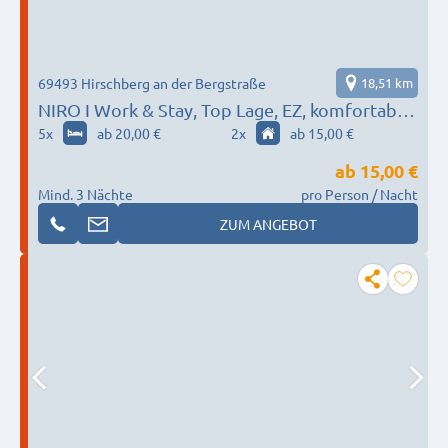
69493 Hirschberg an der Bergstraße
18,51 km
NIRO I Work & Stay, Top Lage, EZ, komfortabel,
Parken, W-LAN
5
x
ab 20,00 €
2
x
ab 15,00 €
ab
15,00 €
Mind. 3 Nächte
pro Person / Nacht
ZUM ANGEBOT