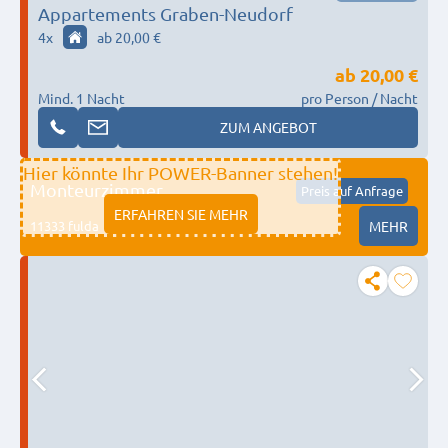
Appartements Graben-Neudorf
4
x
ab 20,00 €
ab
20,00 €
Mind. 1 Nacht
pro Person / Nacht
ZUM ANGEBOT
Hier könnte Ihr POWER-Banner stehen!
Monteurzimmer
Preis auf Anfrage
ERFAHREN SIE MEHR
11333 fulda
MEHR