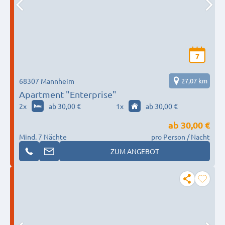
7
68307 Mannheim
27,07 km
Apartment "Enterprise"
2
x
ab 30,00 €
1
x
ab 30,00 €
ab
30,00 €
Mind. 7 Nächte
pro Person / Nacht
ZUM ANGEBOT