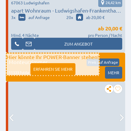
67063 Ludwigshafen
24,42 km
apart Wohnraum - Ludwigshafen-Frankenthal-
Altrip
3
x
auf Anfrage
20
x
ab 20,00 €
ab
20,00 €
Mind. 4 Nächte
pro Person / Nacht
ZUM ANGEBOT
Hier könnte Ihr POWER-Banner stehen!
Monteurzimmer
Preis auf Anfrage
ERFAHREN SIE MEHR
11333 fulda
MEHR