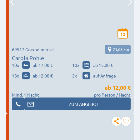
12
69517 Gorxheimertal
21,68 km
Carola Pohle
10
x
ab 17,00 €
10
x
ab 15,00 €
18
x
ab 12,00 €
2
x
auf Anfrage
ab
12,00 €
Mind. 1 Nacht
pro Person / Nacht
ZUM ANGEBOT