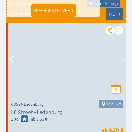
Monteurzimmer
Preis auf Anfrage
ERFAHREN SIE MEHR
11333 fulda
MEHR
3
68526 Ladenburg
14,45 km
L8 Street - Ladenburg
20
x
ab 8,50 €
ab
8,50 €