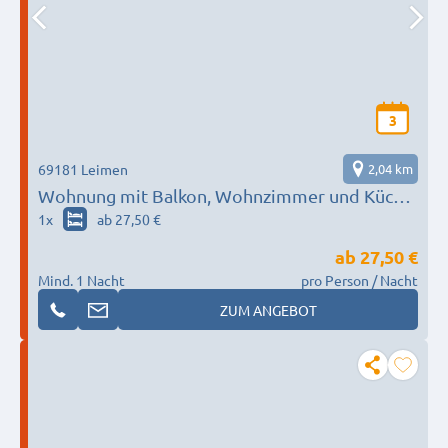
3
69181 Leimen
2,04 km
Wohnung mit Balkon, Wohnzimmer und Küche
in Leimen
1
x
ab 27,50 €
ab
27,50 €
Mind. 1 Nacht
pro Person / Nacht
ZUM ANGEBOT