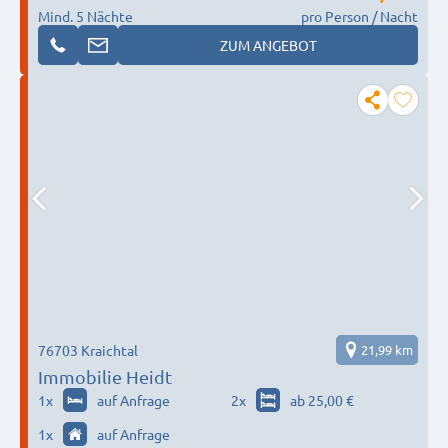
Mind. 5 Nächte
pro Person / Nacht
ZUM ANGEBOT
76703 Kraichtal
21,99 km
Immobilie Heidt
1
x
auf Anfrage
2
x
ab 25,00 €
1
x
auf Anfrage