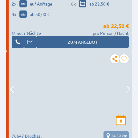
2
x
auf Anfrage
6
x
ab 22,50 €
4
x
ab 50,00 €
ab
22,50 €
Mind. 7 Nächte
pro Person / Nacht
ZUM ANGEBOT
8
76647 Bruchsal
24,39 km