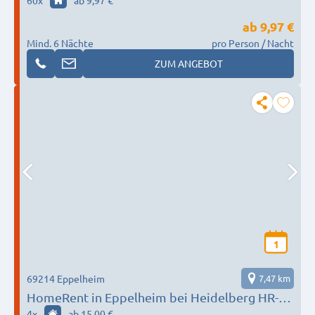
60
x
ab 9,97 €
ab
9,97 €
Mind. 6 Nächte
pro Person / Nacht
ZUM ANGEBOT
1
69214 Eppelheim
7,47 km
HomeRent in Eppelheim bei Heidelberg HR-
52201-eppelheim
4
x
ab 15,00 €