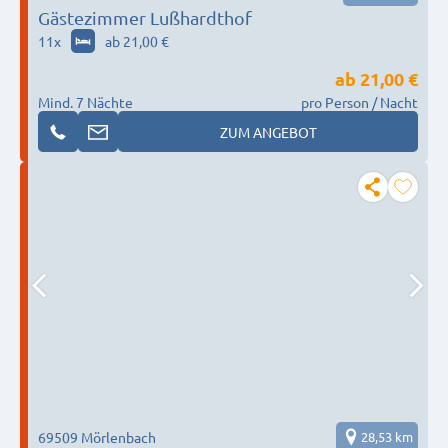
Gästezimmer Lußhardthof
11
x
ab 21,00 €
ab
21,00 €
Mind. 7 Nächte
pro Person / Nacht
ZUM ANGEBOT
69509 Mörlenbach
28,53 km