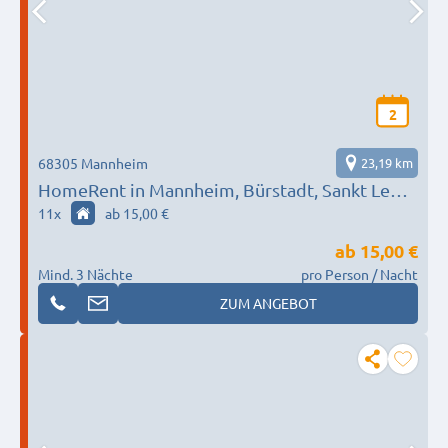
2
68305 Mannheim
23,19 km
HomeRent in Mannheim, Bürstadt, Sankt Leon-
Rot HR-52201-mannheim
11
x
ab 15,00 €
ab
15,00 €
Mind. 3 Nächte
pro Person / Nacht
ZUM ANGEBOT