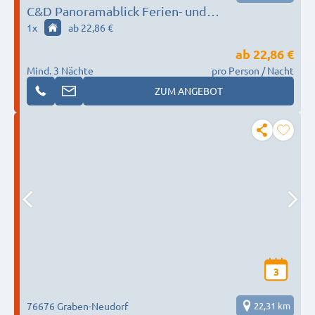
C&D Panoramablick Ferien- und
Monteurwohnungen
1
x
ab 22,86 €
ab
22,86 €
Mind. 3 Nächte
pro Person / Nacht
ZUM ANGEBOT
3
76676 Graben-Neudorf
22,31 km