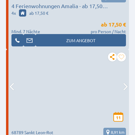
4 Ferienwohnungen Amalia - ab 17,50
Euro/Person
4
x
ab 17,50 €
ab
17,50 €
Mind. 7 Nächte
pro Person / Nacht
ZUM ANGEBOT
11
68789 Sankt Leon-Rot
8,91 km