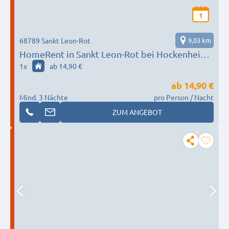
1
68789 Sankt Leon-Rot
9,03 km
HomeRent in Sankt Leon-Rot bei Hockenheim
HR-52201-sankt-leon-roth
1
x
ab 14,90 €
ab
14,90 €
Mind. 3 Nächte
pro Person / Nacht
ZUM ANGEBOT