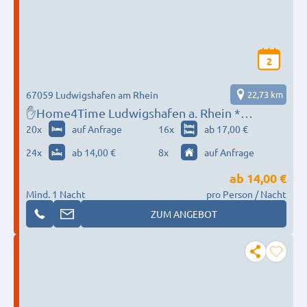
2
67059 Ludwigshafen am Rhein
22,73 km
✋Home4Time Ludwigshafen a. Rhein *
Frankenthal * Schwetzingen * Lampertheim*
20
x
auf Anfrage
16
x
ab 17,00 €
Sie suchen, wir finden ✋✋
24
x
ab 14,00 €
8
x
auf Anfrage
ab
14,00 €
Mind. 1 Nacht
pro Person / Nacht
ZUM ANGEBOT