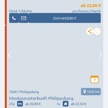
ab
22,00 €
Mind. 5 Nächte
pro Person / Nacht
ZUM ANGEBOT
7
76661 Philippsburg
19,05 km
Monteurunterkunft Philippsburg
25
x
ab 20,00 €
1
x
ab 22,50 €