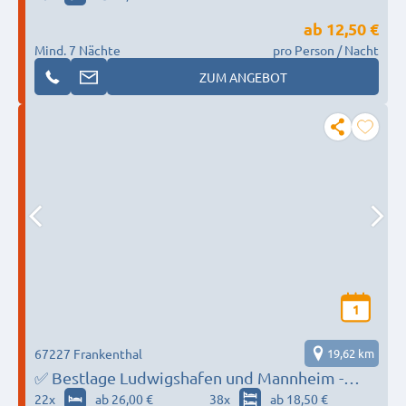
ab
12,50 €
Mind. 7 Nächte
pro Person / Nacht
ZUM ANGEBOT
1
67227 Frankenthal
19,62 km
✅ Bestlage Ludwigshafen und Mannheim -
Einzelbetten, Parkplatz, Reinigungen und
22
x
ab 26,00 €
38
x
ab 18,50 €