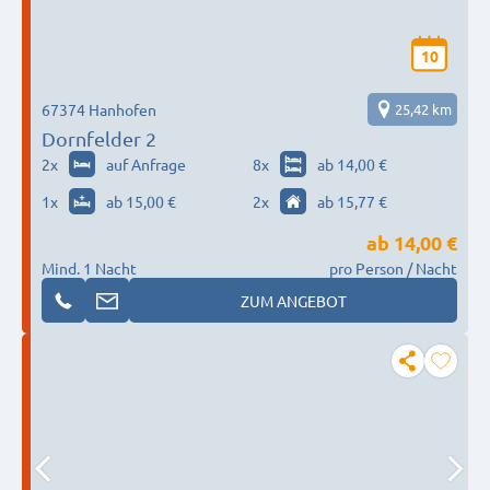
10
67374 Hanhofen
25,42 km
Dornfelder 2
2
x
auf Anfrage
8
x
ab 14,00 €
1
x
ab 15,00 €
2
x
ab 15,77 €
ab
14,00 €
Mind. 1 Nacht
pro Person / Nacht
ZUM ANGEBOT