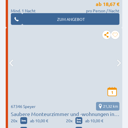
ab
18,67 €
Mind. 1 Nacht
pro Person / Nacht
ZUM ANGEBOT
1
67346 Speyer
21,32 km
Saubere Monteurzimmer und -wohnungen in
Speyer
20
x
ab 10,00 €
20
x
ab 10,00 €