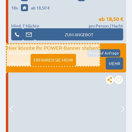
WLAN
18
x
ab 18,50 €
ab
18,50 €
Mind. 7 Nächte
pro Person / Nacht
ZUM ANGEBOT
Hier könnte Ihr POWER-Banner stehen!
Monteurzimmer
Preis auf Anfrage
ERFAHREN SIE MEHR
11333 fulda
MEHR