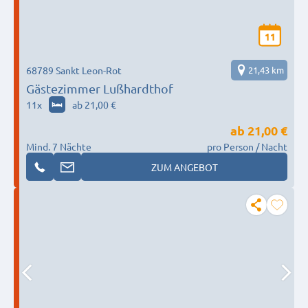
11
68789 Sankt Leon-Rot
21,43 km
Gästezimmer Lußhardthof
11
x
ab 21,00 €
ab
21,00 €
Mind. 7 Nächte
pro Person / Nacht
ZUM ANGEBOT