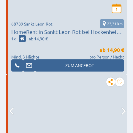
1
68789 Sankt Leon-Rot
23,31 km
HomeRent in Sankt Leon-Rot bei Hockenheim
HR-52201-sankt-leon-roth
1
x
ab 14,90 €
ab
14,90 €
Mind. 3 Nächte
pro Person / Nacht
ZUM ANGEBOT