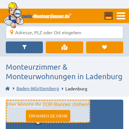
Monteurzimmer &
Monteurwohnungen in Ladenburg
Baden-Württemberg
Ladenburg
Hier könnte Ihr TOP-Banner stehen!
Monteurzimmer
11333 fulda
ERFAHREN SIE MEHR
Preiswerte Monteurzimmer