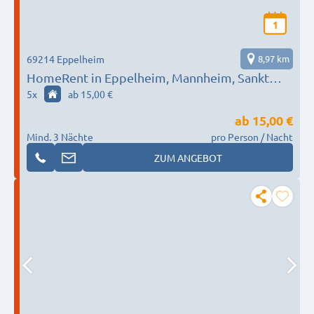
1
69214 Eppelheim
8,97 km
HomeRent in Eppelheim, Mannheim, Sankt
Leon-Rot uvm. HR-52201-eppelheim
5
x
ab 15,00 €
ab
15,00 €
Mind. 3 Nächte
pro Person / Nacht
ZUM ANGEBOT