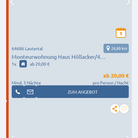
9
64686 Lautertal
26,89 km
Monteurwohnung Haus Höllacker/4
Einzelbetten!
1
x
ab 20,00 €
ab
20,00 €
Mind. 3 Nächte
pro Person / Nacht
ZUM ANGEBOT