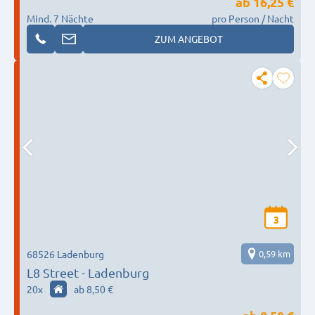
ab
16,25 €
Mind. 7 Nächte
pro Person / Nacht
ZUM ANGEBOT
3
68526 Ladenburg
0,59 km
L8 Street - Ladenburg
20
x
ab 8,50 €