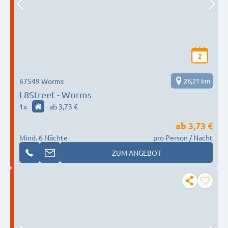
2
67549 Worms
26,21 km
L8Street - Worms
1
x
ab 3,73 €
ab
3,73 €
Mind. 6 Nächte
pro Person / Nacht
ZUM ANGEBOT