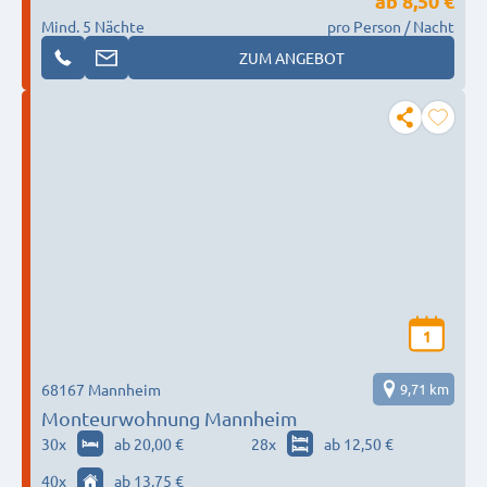
ab
8,50 €
Mind. 5 Nächte
pro Person / Nacht
ZUM ANGEBOT
1
68167 Mannheim
9,71 km
Monteurwohnung Mannheim
30
x
ab 20,00 €
28
x
ab 12,50 €
40
x
ab 13,75 €