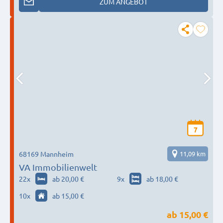
ZUM ANGEBOT
7
68169 Mannheim
11,09 km
VA Immobilienwelt
22
x
ab 20,00 €
9
x
ab 18,00 €
10
x
ab 15,00 €
ab
15,00 €