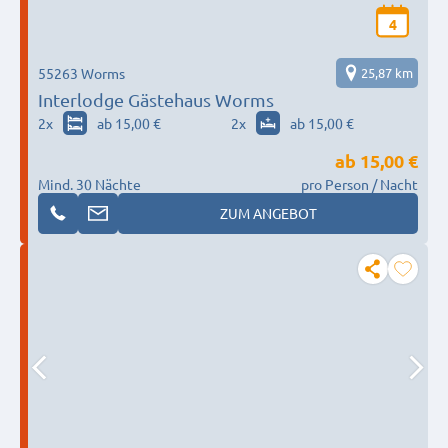
4
55263 Worms
25,87 km
Interlodge Gästehaus Worms
2
x
ab 15,00 €
2
x
ab 15,00 €
ab
15,00 €
Mind. 30 Nächte
pro Person / Nacht
ZUM ANGEBOT