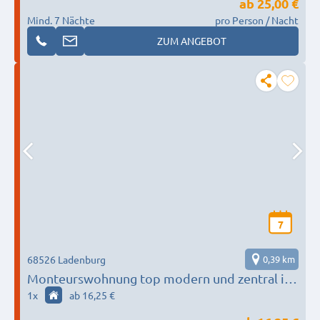
ab
25,00 €
Mind. 7 Nächte
pro Person / Nacht
ZUM ANGEBOT
7
68526 Ladenburg
0,39 km
Monteurswohnung top modern und zentral in
Ladenburg
1
x
ab 16,25 €