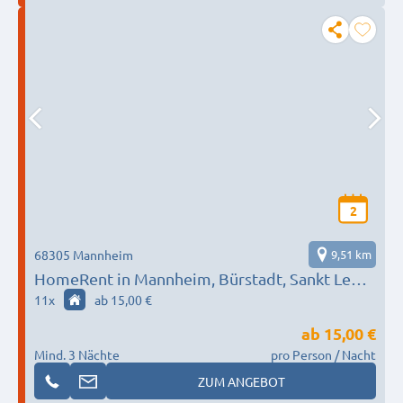
2
68305 Mannheim
9,51 km
HomeRent in Mannheim, Bürstadt, Sankt Leon-
Rot HR-52201-mannheim
11
x
ab 15,00 €
ab
15,00 €
Mind. 3 Nächte
pro Person / Nacht
ZUM ANGEBOT