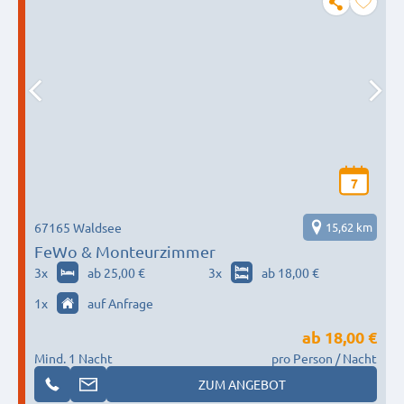
7
67165 Waldsee
15,62 km
FeWo & Monteurzimmer
3
x
ab 25,00 €
3
x
ab 18,00 €
1
x
auf Anfrage
ab
18,00 €
Mind. 1 Nacht
pro Person / Nacht
ZUM ANGEBOT