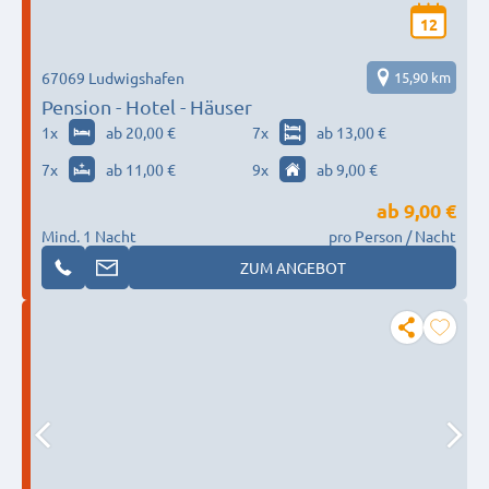
12
67069 Ludwigshafen
15,90 km
Pension - Hotel - Häuser
1
x
ab 20,00 €
7
x
ab 13,00 €
7
x
ab 11,00 €
9
x
ab 9,00 €
ab
9,00 €
Mind. 1 Nacht
pro Person / Nacht
ZUM ANGEBOT