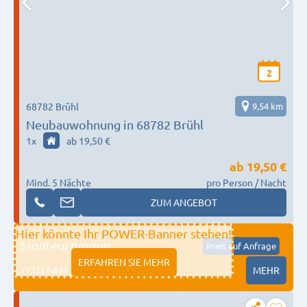
2
68782 Brühl
9,54 km
Neubauwohnung in 68782 Brühl
1
x
ab 19,50 €
ab
19,50 €
Mind. 5 Nächte
pro Person / Nacht
ZUM ANGEBOT
Hier könnte Ihr POWER-Banner stehen!
Monteurzimmer
Preis auf Anfrage
ERFAHREN SIE MEHR
11333 fulda
MEHR