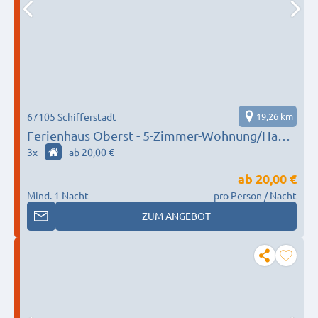
67105 Schifferstadt
19,26 km
Ferienhaus Oberst - 5-Zimmer-Wohnung/Haus
für Arbeiter und Berufsreisende
3
x
ab 20,00 €
ab
20,00 €
Mind. 1 Nacht
pro Person / Nacht
ZUM ANGEBOT