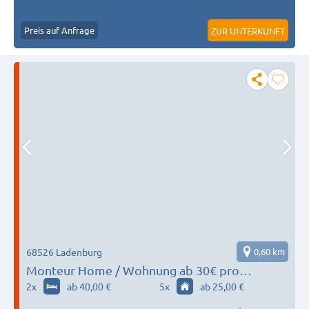
Preis auf Anfrage
ZUR UNTERKUNFT
68526 Ladenburg
0,60 km
Monteur Home / Wohnung ab 30€ pro
Person/Tag
2
x
ab 40,00 €
5
x
ab 25,00 €