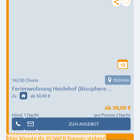
12
16230 Chorin
19,55 km
Ferienwohnung Heidehof (Biosphere
Schorfheide)
2
x
ab 30,00 €
ab
30,00 €
Mind. 1 Nacht
pro Person / Nacht
ZUM ANGEBOT
Hier könnte Ihr POWER-Banner stehen!