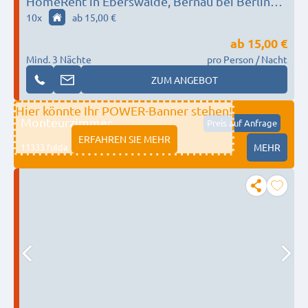
HomeRent in Eberswalde, Bernau bei Berlin
HR-72927-eberswalde
10
x
ab 15,00 €
ab
15,00 €
Mind. 3 Nächte
pro Person / Nacht
ZUM ANGEBOT
Hier könnte Ihr POWER-Banner stehen!
Monteurzimmer
Preis auf Anfrage
ERFAHREN SIE MEHR
11333 fulda
MEHR