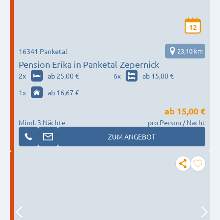
12
16341 Panketal
23,10 km
Pension Erika in Panketal-Zepernick
2
x
ab 25,00 €
6
x
ab 15,00 €
1
x
ab 16,67 €
ab
15,00 €
Mind. 3 Nächte
pro Person / Nacht
ZUM ANGEBOT