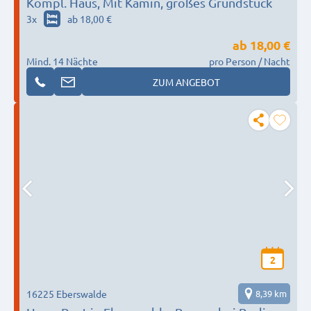
Kompl. Haus, Mit Kamin, großes Grundstück
3
x
ab 18,00 €
ab
18,00 €
Mind. 14 Nächte
pro Person / Nacht
ZUM ANGEBOT
2
16225 Eberswalde
8,39 km