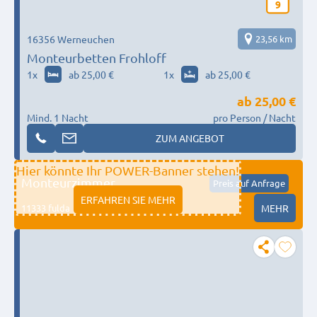
9
16356 Werneuchen
23,56 km
Monteurbetten Frohloff
1
x
ab 25,00 €
1
x
ab 25,00 €
ab
25,00 €
Mind. 1 Nacht
pro Person / Nacht
ZUM ANGEBOT
Hier könnte Ihr POWER-Banner stehen!
Monteurzimmer
Preis auf Anfrage
ERFAHREN SIE MEHR
11333 fulda
MEHR