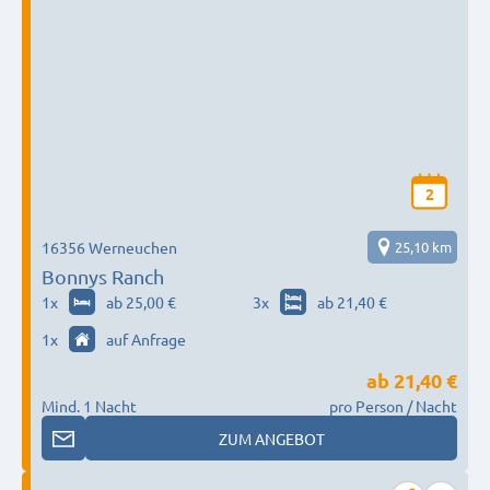
2
16356 Werneuchen
25,10 km
Bonnys Ranch
1
x
ab 25,00 €
3
x
ab 21,40 €
1
x
auf Anfrage
ab
21,40 €
Mind. 1 Nacht
pro Person / Nacht
ZUM ANGEBOT