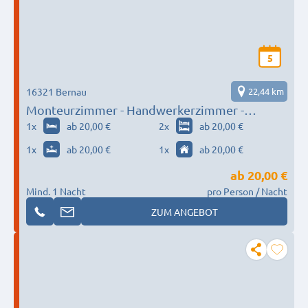
5
16321 Bernau
22,44 km
Monteurzimmer - Handwerkerzimmer -
Messezimmer mit Gartennutzung und Grillen
1
x
ab 20,00 €
2
x
ab 20,00 €
ab 20,- EUR
1
x
ab 20,00 €
1
x
ab 20,00 €
ab
20,00 €
Mind. 1 Nacht
pro Person / Nacht
ZUM ANGEBOT