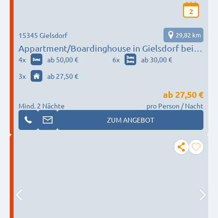
2
15345 Gielsdorf
29,82 km
Appartment/Boardinghouse in Gielsdorf bei
Strausberg
4
x
ab 50,00 €
6
x
ab 30,00 €
3
x
ab 27,50 €
ab
27,50 €
Mind. 2 Nächte
pro Person / Nacht
ZUM ANGEBOT