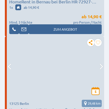
HomeRent in Bernau bei Berlin HR-72927-
bernau
1
x
ab 14,90 €
ab
14,90 €
Mind. 3 Nächte
pro Person / Nacht
ZUM ANGEBOT
5
13125 Berlin
29,48 km