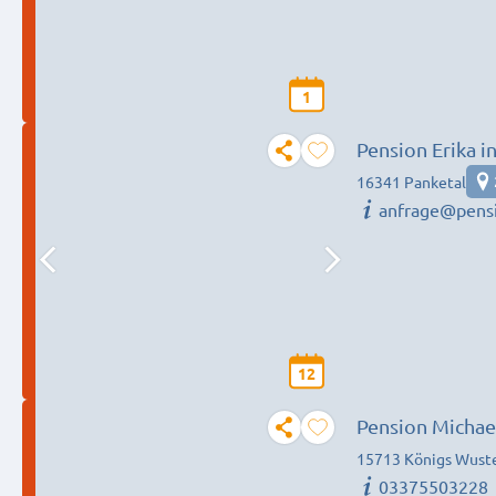
1
Pension Erika i
16341 Panketal
anfrage@pensi
12
Pension Michae
15713 Königs Wust
03375503228