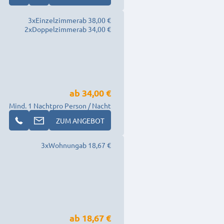
3
x
Einzelzimmer
ab 38,00 €
2
x
Doppelzimmer
ab 34,00 €
ab
34,00 €
Mind. 1 Nacht
pro Person / Nacht
ZUM ANGEBOT
3
x
Wohnung
ab 18,67 €
ab
18,67 €