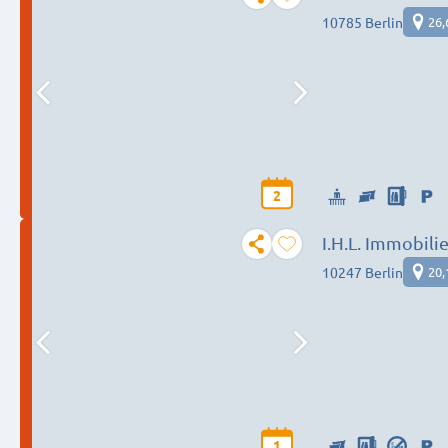
10785 Berlin
26,
2
I.H.L. Immobil
10247 Berlin
20,
1