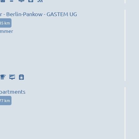
 - Berlin-Pankow - GASTEM UG
35 km
zimmer
Apartments
77 km