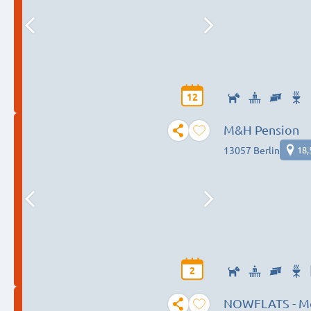
12
M&H Pension
13057 Berlin
18,
2
NOWFLATS - Mo