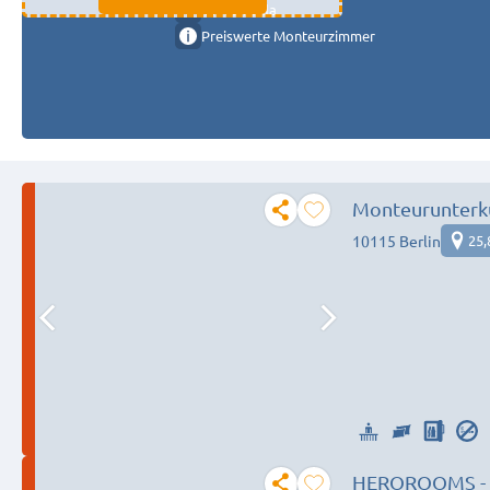
11333 fulda
Preiswerte Monteurzimmer
Monteurunterku
Bedürfnis
10115 Berlin
25,
HEROROOMS - M