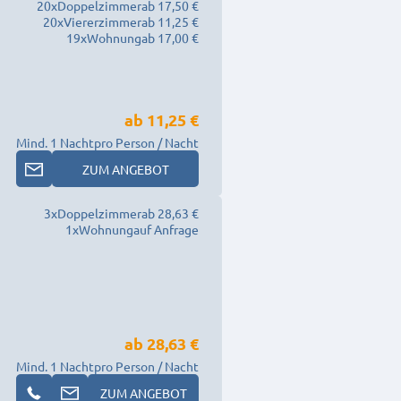
20
x
Doppelzimmer
ab 17,50 €
20
x
Viererzimmer
ab 11,25 €
19
x
Wohnung
ab 17,00 €
ab
11,25 €
Mind. 1 Nacht
pro Person / Nacht
ZUM ANGEBOT
3
x
Doppelzimmer
ab 28,63 €
1
x
Wohnung
auf Anfrage
ab
28,63 €
Mind. 1 Nacht
pro Person / Nacht
ZUM ANGEBOT