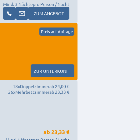
Mind. 3 Nächte
pro Person / Nacht
ZUM ANGEBOT
Preis auf Anfrage
ZUR UNTERKUNFT
18
x
Doppelzimmer
ab 24,00 €
26
x
Mehrbettzimmer
ab 23,33 €
ab
23,33 €
Mind. 1 Nacht
pro Person / Nacht