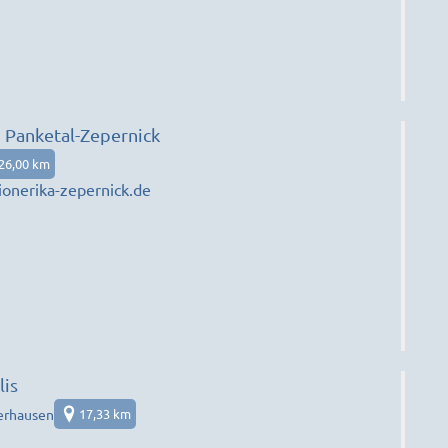
n Panketal-Zepernick
26,00 km
onerika-zepernick.de
lis
erhausen
17,33 km