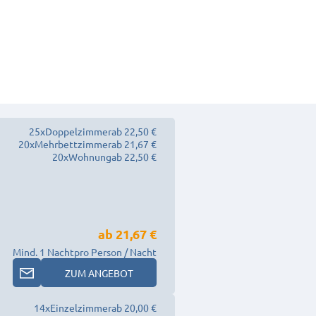
25
x
Doppelzimmer
ab 22,50 €
20
x
Mehrbettzimmer
ab 21,67 €
20
x
Wohnung
ab 22,50 €
ab
21,67 €
Mind. 1 Nacht
pro Person / Nacht
ZUM ANGEBOT
14
x
Einzelzimmer
ab 20,00 €