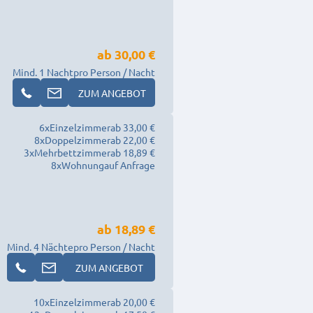
ab
30,00 €
Mind. 1 Nacht
pro Person / Nacht
ZUM ANGEBOT
6
x
Einzelzimmer
ab 33,00 €
8
x
Doppelzimmer
ab 22,00 €
3
x
Mehrbettzimmer
ab 18,89 €
8
x
Wohnung
auf Anfrage
ab
18,89 €
Mind. 4 Nächte
pro Person / Nacht
ZUM ANGEBOT
10
x
Einzelzimmer
ab 20,00 €