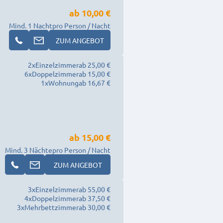
ab
10,00 €
Mind. 1 Nacht
pro Person / Nacht
ZUM ANGEBOT
2
x
Einzelzimmer
ab 25,00 €
6
x
Doppelzimmer
ab 15,00 €
1
x
Wohnung
ab 16,67 €
ab
15,00 €
Mind. 3 Nächte
pro Person / Nacht
ZUM ANGEBOT
3
x
Einzelzimmer
ab 55,00 €
4
x
Doppelzimmer
ab 37,50 €
3
x
Mehrbettzimmer
ab 30,00 €