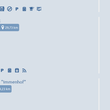
k
29,73 km
 "Immenhof"
9,23 km