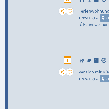
Ferienwohnung 
15926 Luckau
21
Ferienwohnun
1
Pension mit Kü
15926 Luckau
21