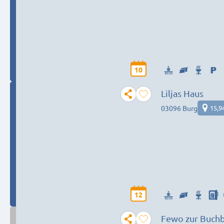
10
Liljas Haus
03096 Burg
15,9
12
Fewo zur Buchb