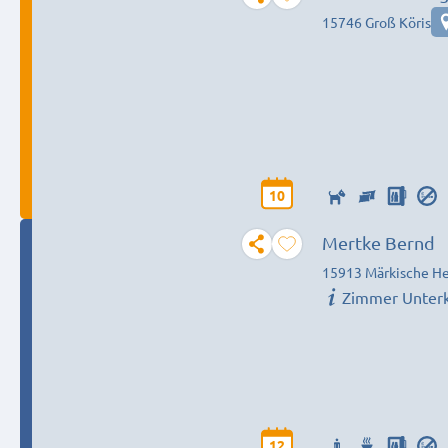
15746 Groß Köris
10
Mertke Bernd
15913 Märkische He
Zimmer Unter
12