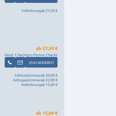
1
x
Wohnung
ab 27,50 €
ab
27,50 €
Mind. 1 Nacht
pro Person / Nacht
ZUM ANGEBOT
2
x
Einzelzimmer
ab 30,00 €
2
x
Doppelzimmer
ab 22,00 €
4
x
Wohnung
ab 15,00 €
ab
15,00 €