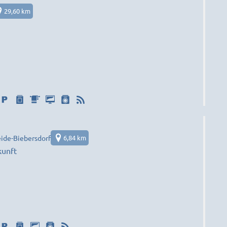
29,60 km
ide-Biebersdorf
6,84 km
kunft