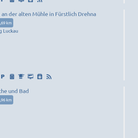
an der alten Mühle in Fürstlich Drehna
,69 km
g Luckau
che und Bad
,96 km