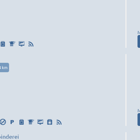
M
4 km
M
inderei