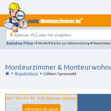
Beliebte Filter:
WLAN
Küche zur Alleinnutzung
Waschmasc
Monteurzimmer & Monteurwohnun
Brandenburg
Lübben Spreewald
Hier könnte Ihr TOP-Banner stehen!
Monteurzimmer
Preis auf Anfrage
ERFAHREN SIE MEHR