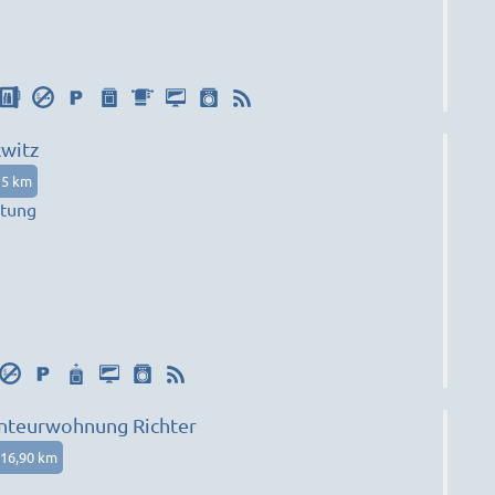
kwitz
15 km
tung
nteurwohnung Richter
16,90 km