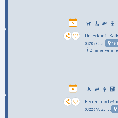
5
Unterkunft Kal
03205 Calau
19,
Zimmervermie
4
Ferien- und Mo
03226 Vetschau