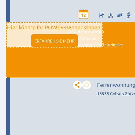
12
Hier könnte Ihr POWER-Banner stehen!
Monteurzimmer
11333 fulda
ERFAHREN SIE MEHR
Preiswerte Monteurzimmer
Ferienwohnun
15938 Golßen-Zütz