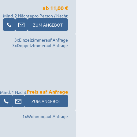
ab
11,00 €
Mind. 2 Nächte
pro Person / Nacht
ZUM ANGEBOT
3
x
Einzelzimmer
auf Anfrage
3
x
Doppelzimmer
auf Anfrage
Preis auf Anfrage
Mind. 1 Nacht
ZUM ANGEBOT
1
x
Wohnung
auf Anfrage