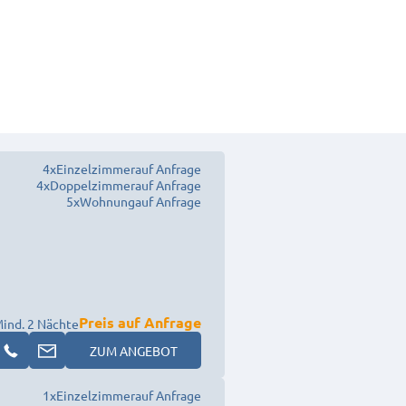
4
x
Einzelzimmer
auf Anfrage
4
x
Doppelzimmer
auf Anfrage
5
x
Wohnung
auf Anfrage
Preis auf Anfrage
ind. 2 Nächte
ZUM ANGEBOT
1
x
Einzelzimmer
auf Anfrage