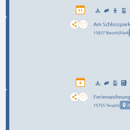
11
Am Schlosspar
15837 Baruth/Mark
4
Ferienwohnung
15755 Teupitz
2