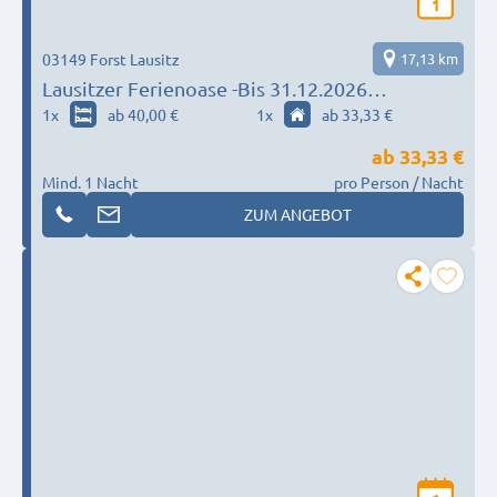
1
03149 Forst Lausitz
17,13 km
Lausitzer Ferienoase -Bis 31.12.2026
AUSGEBUCHT- Ab 01.01.2027 wieder buchbar!
1
x
ab 40,00 €
1
x
ab 33,33 €
ab
33,33 €
Mind. 1 Nacht
pro Person / Nacht
ZUM ANGEBOT