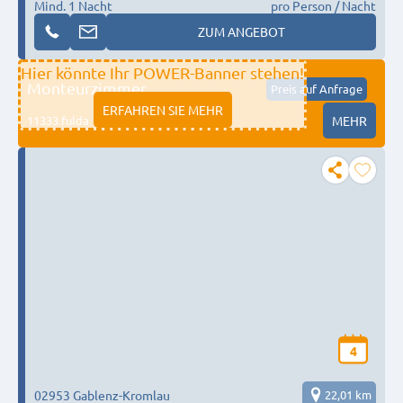
Mind. 1 Nacht
pro Person / Nacht
ZUM ANGEBOT
Hier könnte Ihr POWER-Banner stehen!
Monteurzimmer
Preis auf Anfrage
ERFAHREN SIE MEHR
11333 fulda
MEHR
4
02953 Gablenz-Kromlau
22,01 km