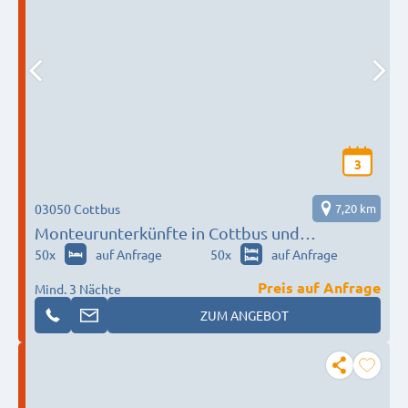
3
03050 Cottbus
7,20 km
Monteurunterkünfte in Cottbus und
Umgebung für über 150 Monteure
50
x
auf Anfrage
50
x
auf Anfrage
Preis auf Anfrage
Mind. 3 Nächte
ZUM ANGEBOT