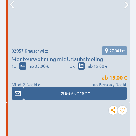
02957 Krauschwitz
27,94 km
Monteurwohnung mit Urlaubsfeeling
1
x
ab 33,00 €
3
x
ab 15,00 €
ab
15,00 €
Mind. 2 Nächte
pro Person / Nacht
ZUM ANGEBOT