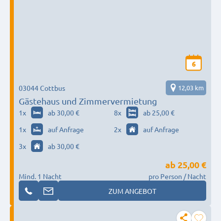
6
03044 Cottbus
12,03 km
Gästehaus und Zimmervermietung
1
x
ab 30,00 €
8
x
ab 25,00 €
1
x
auf Anfrage
2
x
auf Anfrage
3
x
ab 30,00 €
ab
25,00 €
Mind. 1 Nacht
pro Person / Nacht
ZUM ANGEBOT