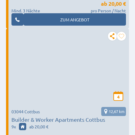
ab
20,00 €
Mind. 3 Nächte
pro Person / Nacht
ZUM ANGEBOT
4
03044 Cottbus
12,67 km
Builder & Worker Apartments Cottbus
9
x
ab 20,00 €