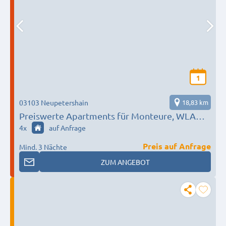
1
03103 Neupetershain
18,83 km
Preiswerte Apartments für Monteure, WLAN,
Smart-TV & kostenfreie Parkplätze
4
x
auf Anfrage
Preis auf Anfrage
Mind. 3 Nächte
ZUM ANGEBOT