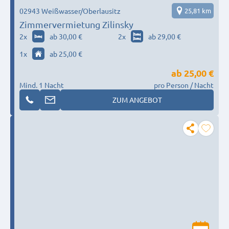
02943 Weißwasser/Oberlausitz
25,81 km
Zimmervermietung Zilinsky
2
x
ab 30,00 €
2
x
ab 29,00 €
1
x
ab 25,00 €
ab
25,00 €
Mind. 1 Nacht
pro Person / Nacht
ZUM ANGEBOT