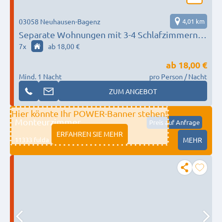
03058 Neuhausen-Bagenz
4,01 km
Separate Wohnungen mit 3-4 Schlafzimmern,
Küche und Bad
7
x
ab 18,00 €
ab
18,00 €
Mind. 1 Nacht
pro Person / Nacht
ZUM ANGEBOT
Hier könnte Ihr POWER-Banner stehen!
Monteurzimmer
Preis auf Anfrage
ERFAHREN SIE MEHR
11333 fulda
MEHR