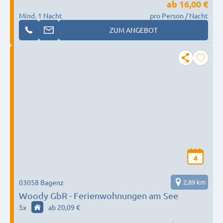
ab
16,00 €
Mind. 1 Nacht
pro Person / Nacht
ZUM ANGEBOT
4
03058 Bagenz
2,89 km
Woody GbR - Ferienwohnungen am See
5
x
ab 20,09 €