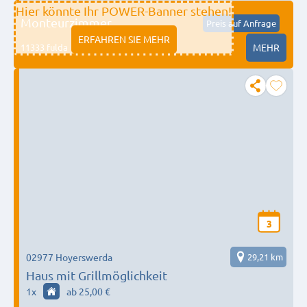
Hier könnte Ihr POWER-Banner stehen!
Monteurzimmer
Preis auf Anfrage
ERFAHREN SIE MEHR
11333 fulda
MEHR
3
02977 Hoyerswerda
29,21 km
Haus mit Grillmöglichkeit
1
x
ab 25,00 €