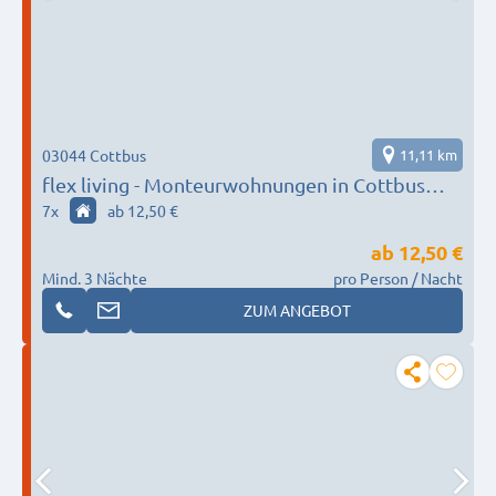
03044 Cottbus
11,11 km
flex living - Monteurwohnungen in Cottbus
(DEU|EN|PL|HU|RU)
7
x
ab 12,50 €
ab
12,50 €
Mind. 3 Nächte
pro Person / Nacht
ZUM ANGEBOT