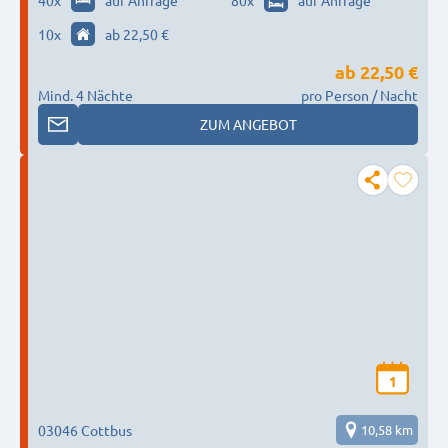
40
x
auf Anfrage
80
x
auf Anfrage
10
x
ab 22,50 €
ab
22,50 €
Mind. 4 Nächte
pro Person / Nacht
ZUM ANGEBOT
1
03046 Cottbus
10,58 km