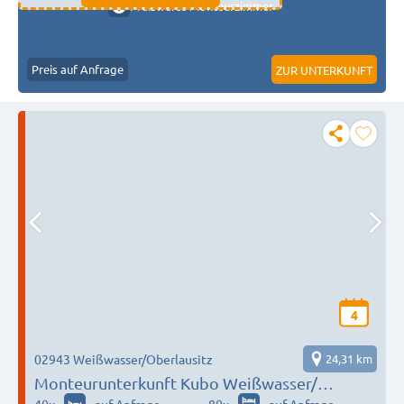
Preiswerte Monteurzimmer
Preis auf Anfrage
ZUR UNTERKUNFT
4
02943 Weißwasser/Oberlausitz
24,31 km
Monteurunterkunft Kubo Weißwasser/
Boxberg/Spremberg 2-80 Monteure