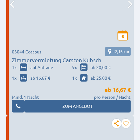
6
03044 Cottbus
12,16 km
Zimmervermietung Carsten Kubsch
1
x
auf Anfrage
9
x
ab 20,00 €
1
x
ab 16,67 €
1
x
ab 25,00 €
ab
16,67 €
Mind. 1 Nacht
pro Person / Nacht
ZUM ANGEBOT