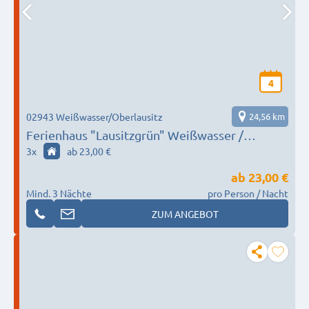
4
02943 Weißwasser/Oberlausitz
24,56 km
Ferienhaus "Lausitzgrün" Weißwasser /
Cottbus
3
x
ab 23,00 €
ab
23,00 €
Mind. 3 Nächte
pro Person / Nacht
ZUM ANGEBOT