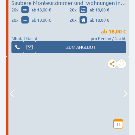
Saubere Monteurzimmer und -wohnungen in
Cottbus
20
x
ab 18,00 €
20
x
ab 18,00 €
20
x
ab 18,00 €
20
x
ab 18,00 €
ab
18,00 €
Mind. 1 Nacht
pro Person / Nacht
ZUM ANGEBOT
11