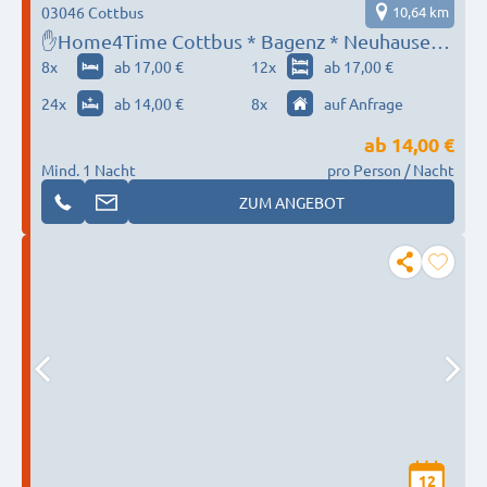
03046 Cottbus
10,64 km
✋Home4Time Cottbus * Bagenz * Neuhausen*
Peitz✋*Sie suchen, wir finden ✋✋
8
x
ab 17,00 €
12
x
ab 17,00 €
24
x
ab 14,00 €
8
x
auf Anfrage
ab
14,00 €
Mind. 1 Nacht
pro Person / Nacht
ZUM ANGEBOT
12