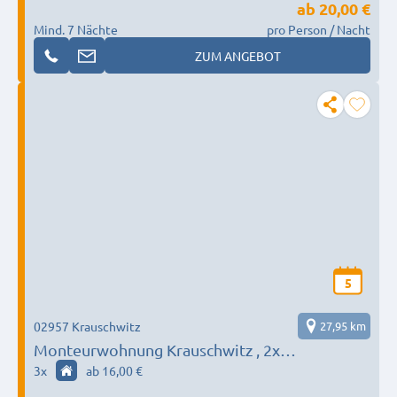
ab
20,00 €
Mind. 7 Nächte
pro Person / Nacht
ZUM ANGEBOT
5
02957 Krauschwitz
27,95 km
Monteurwohnung Krauschwitz , 2x
Ferienhäuser Kromlau,2 Raum Wohnung
3
x
ab 16,00 €
Schleife,Doppel - und Einzelbetten