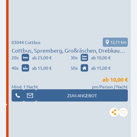
03044 Cottbus
12,71 km
Cottbus, Spremberg, Großräschen, Drebkau…
20
x
ab 25,00 €
30
x
ab 10,00 €
40
x
ab 15,00 €
50
x
ab 15,00 €
ab
10,00 €
Mind. 1 Nacht
pro Person / Nacht
ZUM ANGEBOT