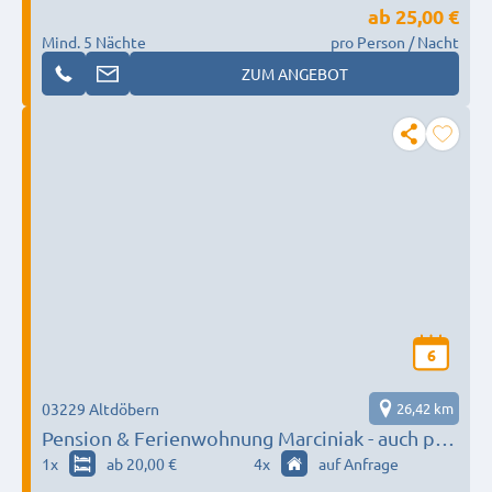
ab
25,00 €
Mind. 5 Nächte
pro Person / Nacht
ZUM ANGEBOT
6
03229 Altdöbern
26,42 km
Pension & Ferienwohnung Marciniak - auch per
whats app
1
x
ab 20,00 €
4
x
auf Anfrage