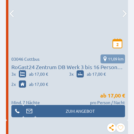
2
03046 Cottbus
11,09 km
RoGast24 Zentrum DB Werk 3 bis 16 Personen
(Netflix Prime inklusive) möbeliert neu!
3
x
ab 17,00 €
3
x
ab 17,00 €
2
x
ab 17,00 €
ab
17,00 €
Mind. 7 Nächte
pro Person / Nacht
ZUM ANGEBOT