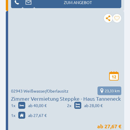
ZUM ANGEBOT
12
02943 Weißwasser/Oberlausitz
23,33 km
Zimmer Vermietung Steppke - Haus Tanneneck
1
x
ab 40,00 €
2
x
ab 28,00 €
1
x
ab 27,67 €
ab
27,67 €