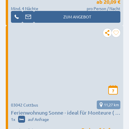
ab
20,09 €
Mind. 4 Nächte
pro Person / Nacht
ZUM ANGEBOT
7
03042 Cottbus
11,27 km
Ferienwohnung Sonne - ideal für Monteure ( 1
Person ,Mo-Fr )
1
x
auf Anfrage