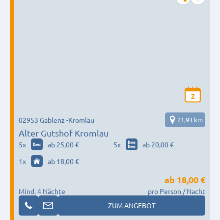
2
02953 Gablenz -Kromlau
21,93 km
Alter Gutshof Kromlau
5
x
ab 25,00 €
5
x
ab 20,00 €
1
x
ab 18,00 €
ab
18,00 €
Mind. 4 Nächte
pro Person / Nacht
ZUM ANGEBOT