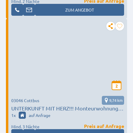
Preis auf Anfrage
Mind. 2 Nächte
ZUM ANGEBOT
2
03046 Cottbus
9,74 km
UNTERKUNFT MIT HERZ!!! Monteurwohnung
von 36m2 -180m2 langfristig mietbar!
1
x
auf Anfrage
017612226222 Whatsapp
Preis auf Anfrage
Mind. 3 Nächte