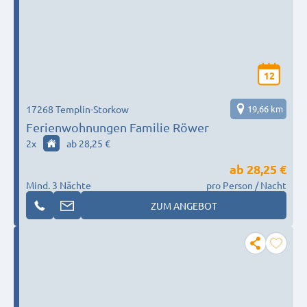
12
17268 Templin-Storkow
19,66 km
Ferienwohnungen Familie Röwer
2
x
ab 28,25 €
ab
28,25 €
Mind. 3 Nächte
pro Person / Nacht
ZUM ANGEBOT