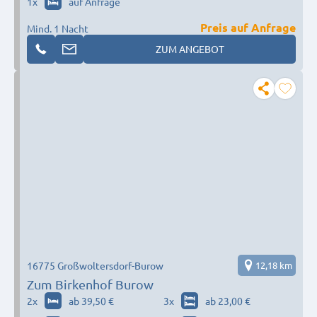
1
x
auf Anfrage
Preis auf Anfrage
Mind. 1 Nacht
ZUM ANGEBOT
16775 Großwoltersdorf-Burow
12,18 km
Zum Birkenhof Burow
2
x
ab 39,50 €
3
x
ab 23,00 €