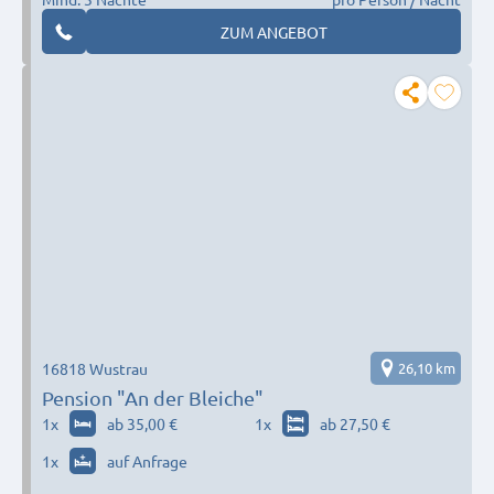
ZUM ANGEBOT
16818 Wustrau
26,10 km
Pension "An der Bleiche"
1
x
ab 35,00 €
1
x
ab 27,50 €
1
x
auf Anfrage