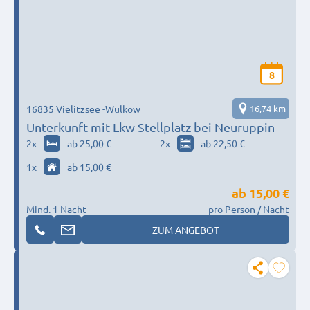
8
16835 Vielitzsee -Wulkow
16,74 km
Unterkunft mit Lkw Stellplatz bei Neuruppin
2
x
ab 25,00 €
2
x
ab 22,50 €
1
x
ab 15,00 €
ab
15,00 €
Mind. 1 Nacht
pro Person / Nacht
ZUM ANGEBOT