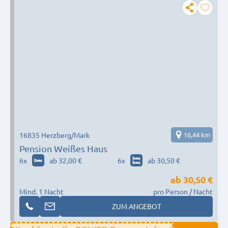
16835 Herzberg/Mark
16,44 km
Pension Weißes Haus
6
x
ab 32,00 €
6
x
ab 30,50 €
ab
30,50 €
Mind. 1 Nacht
pro Person / Nacht
ZUM ANGEBOT