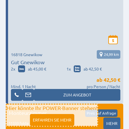
5
16818 Gnewikow
24,99 km
Gut Gnewikow
2
x
ab 45,00 €
1
x
ab 42,50 €
ab
42,50 €
Mind. 1 Nacht
pro Person / Nacht
ZUM ANGEBOT
Hier könnte Ihr POWER-Banner stehen!
Monteurzimmer
Preis auf Anfrage
ERFAHREN SIE MEHR
11333 fulda
MEHR