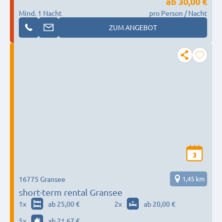
ab
30,00 €
Mind. 1 Nacht
pro Person / Nacht
ZUM ANGEBOT
3
16775 Gransee
1,45 km
short-term rental Gransee
1
x
ab 25,00 €
2
x
ab 20,00 €
5
x
ab 21,67 €