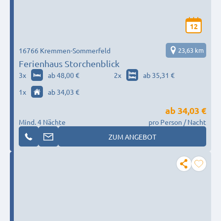
12
16766 Kremmen-Sommerfeld
23,63 km
Ferienhaus Storchenblick
3
x
ab 48,00 €
2
x
ab 35,31 €
1
x
ab 34,03 €
ab
34,03 €
Mind. 4 Nächte
pro Person / Nacht
ZUM ANGEBOT