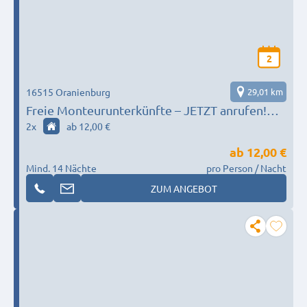
2
16515 Oranienburg
29,01 km
Freie Monteurunterkünfte – JETZT anrufen!
Polnisch möglich
2
x
ab 12,00 €
ab
12,00 €
Mind. 14 Nächte
pro Person / Nacht
ZUM ANGEBOT