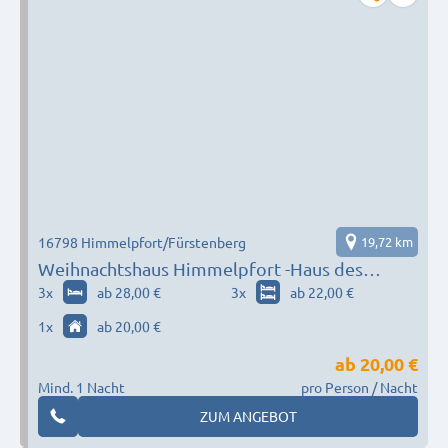
16798 Himmelpfort/Fürstenberg
19,72 km
Weihnachtshaus Himmelpfort -Haus des
Gastes-
3
x
ab 28,00 €
3
x
ab 22,00 €
1
x
ab 20,00 €
ab
20,00 €
Mind. 1 Nacht
pro Person / Nacht
ZUM ANGEBOT