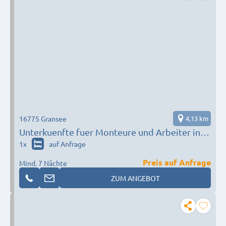
16775 Gransee
4,13 km
Unterkuenfte fuer Monteure und Arbeiter in
Gransee
1
x
auf Anfrage
Preis auf Anfrage
Mind. 7 Nächte
ZUM ANGEBOT