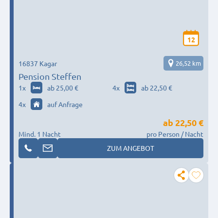
12
16837 Kagar
26,52 km
Pension Steffen
1
x
ab 25,00 €
4
x
ab 22,50 €
4
x
auf Anfrage
ab
22,50 €
Mind. 1 Nacht
pro Person / Nacht
ZUM ANGEBOT