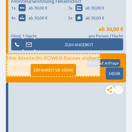
Monteurwohnung Neuendorf
1
x
ab 30,00 €
3
x
ab 30,00 €
4
x
ab 30,00 €
2
x
ab 30,00 €
ab
30,00 €
Mind. 1 Nacht
pro Person / Nacht
ZUM ANGEBOT
Hier könnte Ihr POWER-Banner stehen!
Monteurzimmer
Preis auf Anfrage
ERFAHREN SIE MEHR
11333 fulda
MEHR