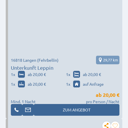
16818 Langen (Fehrbellin)
29,77 km
Unterkunft Leppin
1
x
ab 20,00 €
1
x
ab 20,00 €
1
x
ab 20,00 €
1
x
auf Anfrage
ab
20,00 €
Mind. 1 Nacht
pro Person / Nacht
ZUM ANGEBOT