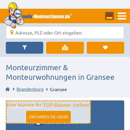
Monteurzimmer &
Monteurwohnungen in Gransee
Brandenburg
Gransee
Hier könnte Ihr TOP-Banner stehen!
Monteurzimmer
11333 fulda
ERFAHREN SIE MEHR
Preiswerte Monteurzimmer