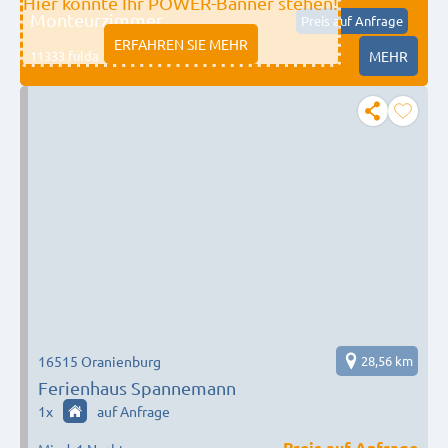
Hier könnte Ihr POWER-Banner stehen!
Monteurzimmer
Preis auf Anfrage
ERFAHREN SIE MEHR
11333 fulda
MEHR
16515 Oranienburg
28,56 km
Ferienhaus Spannemann
1
x
auf Anfrage