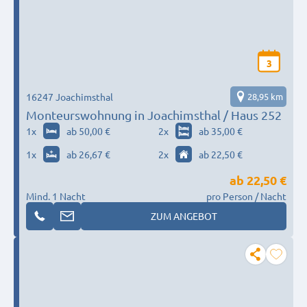
3
16247 Joachimsthal
28,95 km
Monteurswohnung in Joachimsthal / Haus 252
1
x
ab 50,00 €
2
x
ab 35,00 €
1
x
ab 26,67 €
2
x
ab 22,50 €
ab
22,50 €
Mind. 1 Nacht
pro Person / Nacht
ZUM ANGEBOT