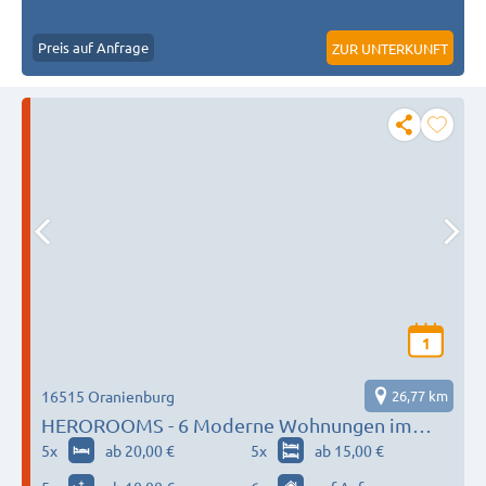
Preis auf Anfrage
ZUR UNTERKUNFT
1
16515 Oranienburg
26,77 km
HEROROOMS - 6 Moderne Wohnungen im
Zentrum
5
x
ab 20,00 €
5
x
ab 15,00 €