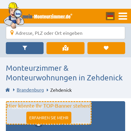
Monteurzimmer &
Monteurwohnungen in Zehdenick
Brandenburg
Zehdenick
Hier könnte Ihr TOP-Banner stehen!
Monteurzimmer
11333 fulda
ERFAHREN SIE MEHR
Preiswerte Monteurzimmer