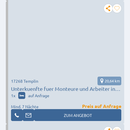
17268 Templin
20,64 km
Unterkuenfte fuer Monteure und Arbeiter in
Templin
1
x
auf Anfrage
Preis auf Anfrage
Mind. 7 Nächte
ZUM ANGEBOT