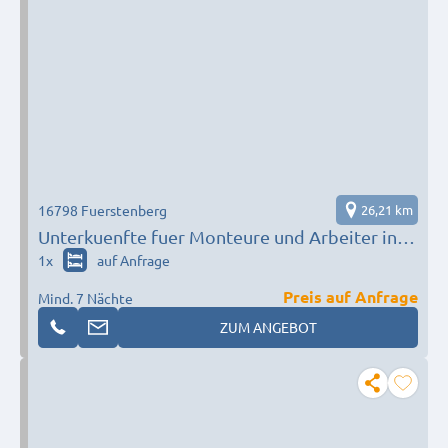
16798 Fuerstenberg
26,21 km
Unterkuenfte fuer Monteure und Arbeiter in
Fuerstenberg an der Havel
1
x
auf Anfrage
Preis auf Anfrage
Mind. 7 Nächte
ZUM ANGEBOT