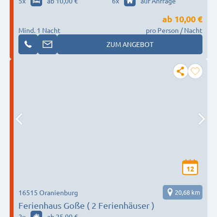
5
x
ab 10,00 €
6
x
auf Anfrage
ab
10,00 €
Mind. 1 Nacht
pro Person / Nacht
ZUM ANGEBOT
12
16515 Oranienburg
20,68 km
Ferienhaus Goße ( 2 Ferienhäuser )
2
x
ab 25,00 €