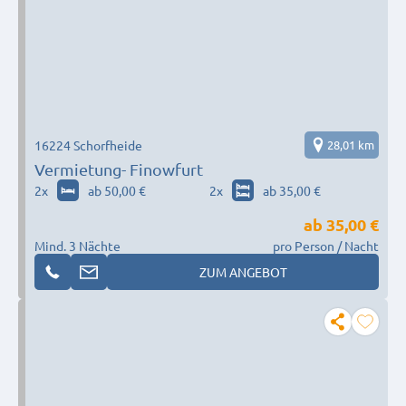
16224 Schorfheide
28,01 km
Vermietung- Finowfurt
2
x
ab 50,00 €
2
x
ab 35,00 €
ab
35,00 €
Mind. 3 Nächte
pro Person / Nacht
ZUM ANGEBOT