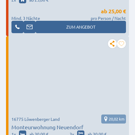
ab
25,00 €
Mind. 3 Nächte
pro Person / Nacht
ZUM ANGEBOT
16775 Löwenberger Land
20,02 km
Monteurwohnung Neuendorf
1
x
ab 30,00 €
3
x
ab 30,00 €