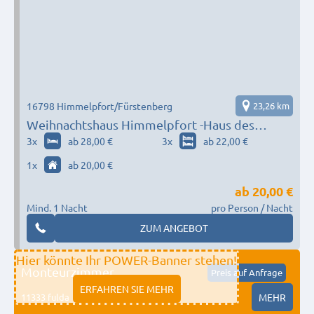
16798 Himmelpfort/Fürstenberg
23,26 km
Weihnachtshaus Himmelpfort -Haus des
Gastes-
3
x
ab 28,00 €
3
x
ab 22,00 €
1
x
ab 20,00 €
ab
20,00 €
Mind. 1 Nacht
pro Person / Nacht
ZUM ANGEBOT
Hier könnte Ihr POWER-Banner stehen!
Monteurzimmer
Preis auf Anfrage
ERFAHREN SIE MEHR
11333 fulda
MEHR