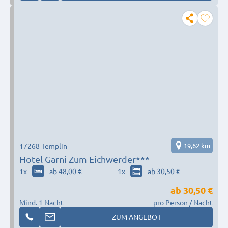
17268 Templin
19,62 km
Hotel Garni Zum Eichwerder***
1
x
ab 48,00 €
1
x
ab 30,50 €
ab
30,50 €
Mind. 1 Nacht
pro Person / Nacht
ZUM ANGEBOT