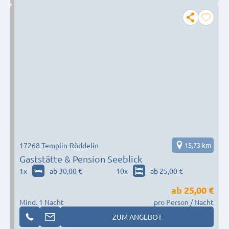
17268 Templin-Röddelin
15,73 km
Gaststätte & Pension Seeblick
1
x
ab 30,00 €
10
x
ab 25,00 €
ab
25,00 €
Mind. 1 Nacht
pro Person / Nacht
ZUM ANGEBOT