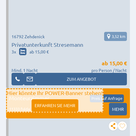
16792 Zehdenick
3,52 km
Privatunterkunft Stresemann
3
x
ab 15,00 €
ab
15,00 €
Mind. 1 Nacht
pro Person / Nacht
ZUM ANGEBOT
Hier könnte Ihr POWER-Banner stehen!
Monteurzimmer
Preis auf Anfrage
ERFAHREN SIE MEHR
11333 fulda
MEHR