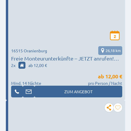
2
16515 Oranienburg
26,18 km
Freie Monteurunterkünfte – JETZT anrufen!
Polnisch möglich
2
x
ab 12,00 €
ab
12,00 €
Mind. 14 Nächte
pro Person / Nacht
ZUM ANGEBOT