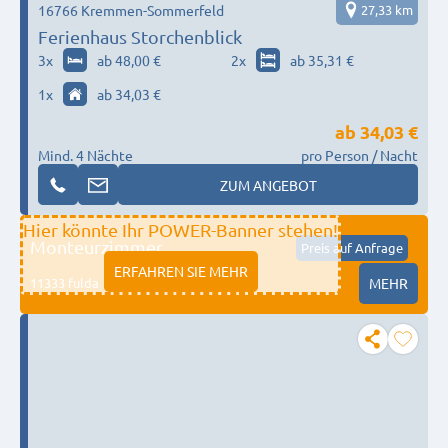
16766 Kremmen-Sommerfeld
27,33 km
Ferienhaus Storchenblick
3
x
ab 48,00 €
2
x
ab 35,31 €
1
x
ab 34,03 €
ab
34,03 €
Mind. 4 Nächte
pro Person / Nacht
ZUM ANGEBOT
Hier könnte Ihr POWER-Banner stehen!
Monteurzimmer
Preis auf Anfrage
ERFAHREN SIE MEHR
11333 fulda
MEHR