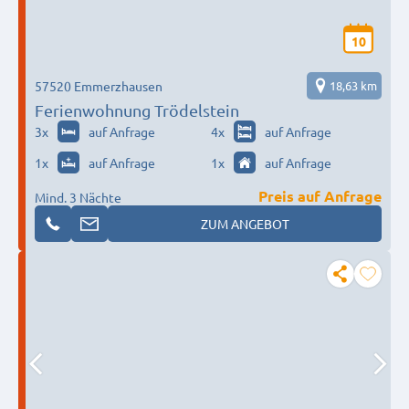
10
57520 Emmerzhausen
18,63 km
Ferienwohnung Trödelstein
3
x
auf Anfrage
4
x
auf Anfrage
1
x
auf Anfrage
1
x
auf Anfrage
Preis auf Anfrage
Mind. 3 Nächte
ZUM ANGEBOT