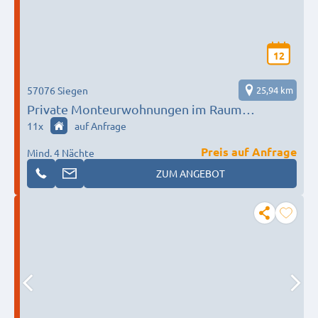
12
57076 Siegen
25,94 km
Private Monteurwohnungen im Raum
Siegen/Netphen/Olpe/Burbach/Freudenberg/
11
x
auf Anfrage
Erndtebrück/Herborn/Wissen
Preis auf Anfrage
Mind. 4 Nächte
ZUM ANGEBOT