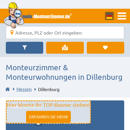
Monteurzimmer &
Monteurwohnungen in Dillenburg
Hessen
Dillenburg
Hier könnte Ihr TOP-Banner stehen!
Monteurzimmer
11333 fulda
ERFAHREN SIE MEHR
Preiswerte Monteurzimmer