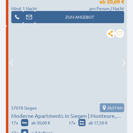
ab
20,69 €
Mind. 1 Nacht
pro Person / Nacht
ZUM ANGEBOT
57078 Siegen
28,51 km
Moderne Apartments in Siegen | Monteure,
Pendler und Studenten
17
x
ab 30,00 €
17
x
ab 17,50 €
17
x
auf Anfrage