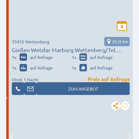
8
35435 Wettenberg
29,35 km
Gießen Wetzlar Marburg Wettenberg/Tel.
‭‭01776781501
1
x
auf Anfrage
1
x
auf Anfrage
1
x
auf Anfrage
1
x
auf Anfrage
Preis auf Anfrage
Mind. 1 Nacht
ZUM ANGEBOT