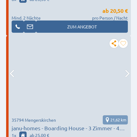
ab
20,50 €
Mind. 2 Nächte
pro Person / Nacht
ZUM ANGEBOT
35794 Mengerskirchen
21,62 km
janu-homes - Boarding House - 3 Zimmer - 4
Betten, Waldblick vom Kirchplatz und 1
1
x
ab 25,00 €