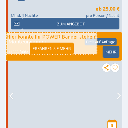
ab
25,00 €
Mind. 4 Nächte
pro Person / Nacht
ZUM ANGEBOT
Hier könnte Ihr POWER-Banner stehen!
Monteurzimmer
Preis auf Anfrage
ERFAHREN SIE MEHR
11333 fulda
MEHR
8