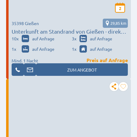
2
35398 Gießen
29,85 km
Unterkunft am Standrand von Gießen - direkt
an der Autobahn
10
x
auf Anfrage
3
x
auf Anfrage
1
x
auf Anfrage
1
x
auf Anfrage
Preis auf Anfrage
Mind. 1 Nacht
ZUM ANGEBOT