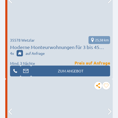
35578 Wetzlar
25,58 km
Moderne Monteurwohnungen für 3 bis 45
Personen in Wetzlar I Einzelbetten I all
4
x
auf Anfrage
inklusive I TOP Anbieter
Preis auf Anfrage
Mind. 3 Nächte
ZUM ANGEBOT