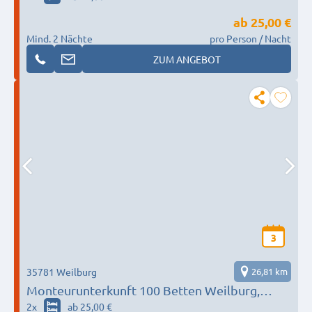
Zimmer - 2 Betten, Kirchblick vom Kirchplatz
ab
25,00 €
Mind. 2 Nächte
pro Person / Nacht
ZUM ANGEBOT
3
35781 Weilburg
26,81 km
Monteurunterkunft 100 Betten Weilburg,
Limburg, Bad Schwalbach, Hadamar, Elbtal
2
x
ab 25,00 €