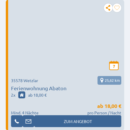
7
35578 Wetzlar
25,62 km
Ferienwohnung Abaton
2
x
ab 18,00 €
ab
18,00 €
Mind. 4 Nächte
pro Person / Nacht
ZUM ANGEBOT