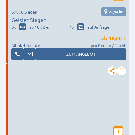
57078 Siegen
27,94 km
Geisler Siegen
3
x
ab 18,00 €
1
x
auf Anfrage
ab
18,00 €
Mind. 4 Nächte
pro Person / Nacht
ZUM ANGEBOT
1