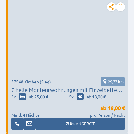
57548 Kirchen (Sieg)
29,33 km
7 helle Monteurwohnungen mit Einzelbetten
als Einzelzimmer oder Doppelzimmer buchbar.
3
x
ab 25,00 €
5
x
ab 18,00 €
ab
18,00 €
Mind. 4 Nächte
pro Person / Nacht
ZUM ANGEBOT