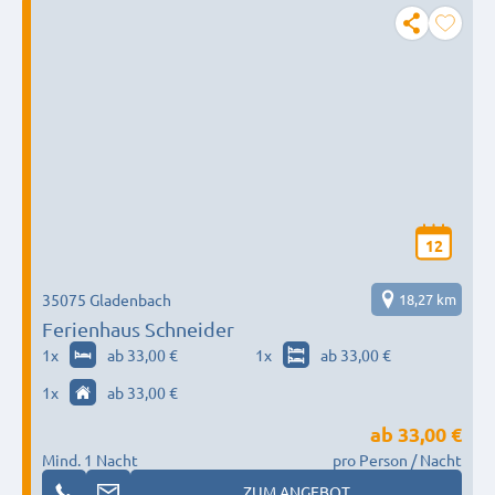
12
35075 Gladenbach
18,27 km
Ferienhaus Schneider
1
x
ab 33,00 €
1
x
ab 33,00 €
1
x
ab 33,00 €
ab
33,00 €
Mind. 1 Nacht
pro Person / Nacht
ZUM ANGEBOT