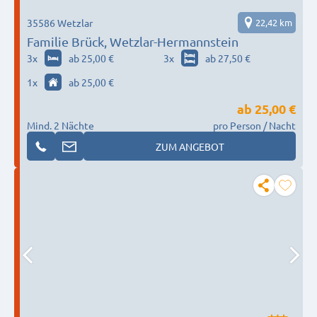
35586 Wetzlar
22,42 km
Familie Brück, Wetzlar-Hermannstein
3
x
ab 25,00 €
3
x
ab 27,50 €
1
x
ab 25,00 €
ab
25,00 €
Mind. 2 Nächte
pro Person / Nacht
ZUM ANGEBOT