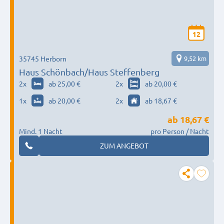
12
35745 Herborn
9,52 km
Haus Schönbach/Haus Steffenberg
2
x
ab 25,00 €
2
x
ab 20,00 €
1
x
ab 20,00 €
2
x
ab 18,67 €
ab
18,67 €
Mind. 1 Nacht
pro Person / Nacht
ZUM ANGEBOT