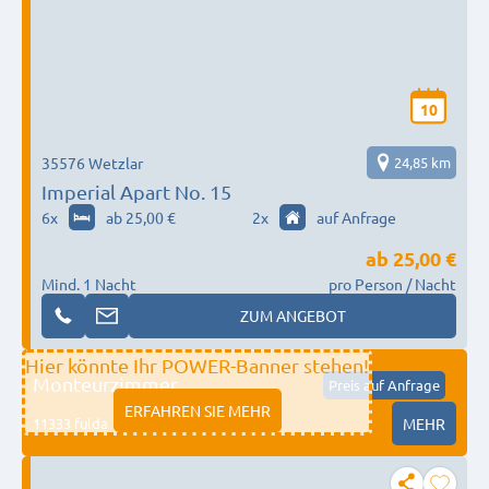
10
35576 Wetzlar
24,85 km
Imperial Apart No. 15
6
x
ab 25,00 €
2
x
auf Anfrage
ab
25,00 €
Mind. 1 Nacht
pro Person / Nacht
ZUM ANGEBOT
Hier könnte Ihr POWER-Banner stehen!
Monteurzimmer
Preis auf Anfrage
ERFAHREN SIE MEHR
11333 fulda
MEHR