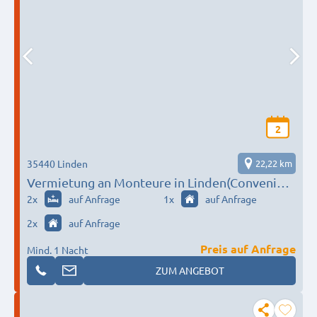
2
35440 Linden
22,22 km
Vermietung an Monteure in Linden(Convenient
Sleep)
2
x
auf Anfrage
1
x
auf Anfrage
2
x
auf Anfrage
Preis auf Anfrage
Mind. 1 Nacht
ZUM ANGEBOT