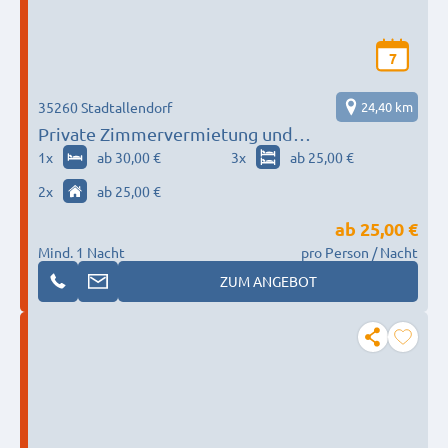
7
35260 Stadtallendorf
24,40 km
Private Zimmervermietung und
Monteurzimmer Mann
1
x
ab 30,00 €
3
x
ab 25,00 €
2
x
ab 25,00 €
ab
25,00 €
Mind. 1 Nacht
pro Person / Nacht
ZUM ANGEBOT