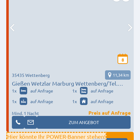
8
35435 Wettenberg
11,34 km
Gießen Wetzlar Marburg Wettenberg/Tel.
‭‭01776781501
1
x
auf Anfrage
1
x
auf Anfrage
1
x
auf Anfrage
1
x
auf Anfrage
Preis auf Anfrage
Mind. 1 Nacht
ZUM ANGEBOT
Hier könnte Ihr POWER-Banner stehen!