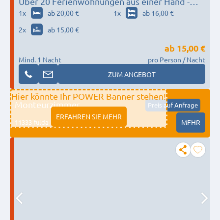
Über 20 Ferienwohnungen aus einer Hand -
Ferienhaus Burgwald
1
x
ab 20,00 €
1
x
ab 16,00 €
2
x
ab 15,00 €
ab
15,00 €
Mind. 1 Nacht
pro Person / Nacht
ZUM ANGEBOT
Hier könnte Ihr POWER-Banner stehen!
Monteurzimmer
Preis auf Anfrage
ERFAHREN SIE MEHR
11333 fulda
MEHR