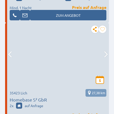
Preis auf Anfrage
Mind. 1 Nacht
ZUM ANGEBOT
5
35423 Lich
27,38 km
Homebase S² GbR
2
x
auf Anfrage