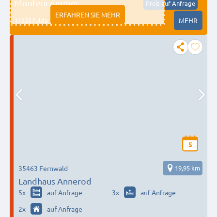
Monteurzimmer
Preis auf Anfrage
ERFAHREN SIE MEHR
11333 fulda
MEHR
5
35463 Fernwald
19,95 km
Landhaus Annerod
5
x
auf Anfrage
3
x
auf Anfrage
2
x
auf Anfrage