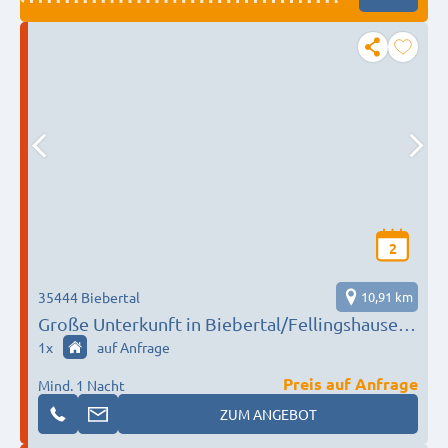
2
35444 Biebertal
10,91 km
Große Unterkunft in Biebertal/Fellingshausen
für max. 50 Personen
1
x
auf Anfrage
Preis auf Anfrage
Mind. 1 Nacht
ZUM ANGEBOT