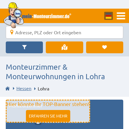
Monteurzimmer &
Monteurwohnungen in Lohra
Hessen
Lohra
Hier könnte Ihr TOP-Banner stehen!
Monteurzimmer
11333 fulda
ERFAHREN SIE MEHR
Preiswerte Monteurzimmer