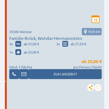
12
35586 Wetzlar
19,93 km
Familie Brück, Wetzlar-Hermannstein
3
x
ab 25,00 €
3
x
ab 27,50 €
1
x
ab 25,00 €
ab
25,00 €
Mind. 2 Nächte
pro Person / Nacht
ZUM ANGEBOT