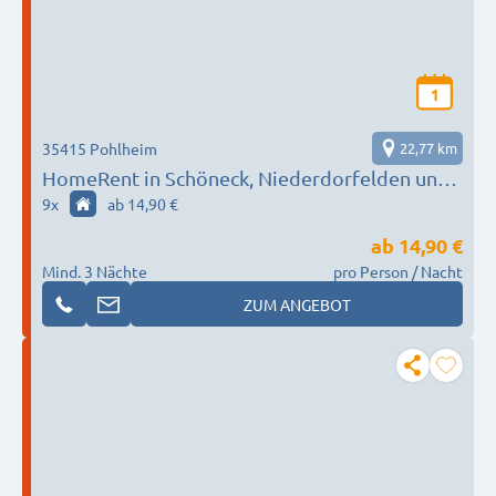
1
35415 Pohlheim
22,77 km
HomeRent in Schöneck, Niederdorfelden und
Umgebung
9
x
ab 14,90 €
ab
14,90 €
Mind. 3 Nächte
pro Person / Nacht
ZUM ANGEBOT