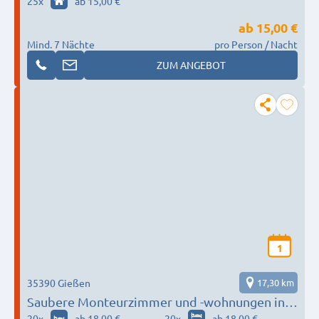
25
x
ab 15,00 €
ab
15,00 €
Mind. 7 Nächte
pro Person / Nacht
ZUM ANGEBOT
1
35390 Gießen
17,30 km
Saubere Monteurzimmer und -wohnungen in
Gießen
20
x
ab 18,00 €
20
x
ab 18,00 €