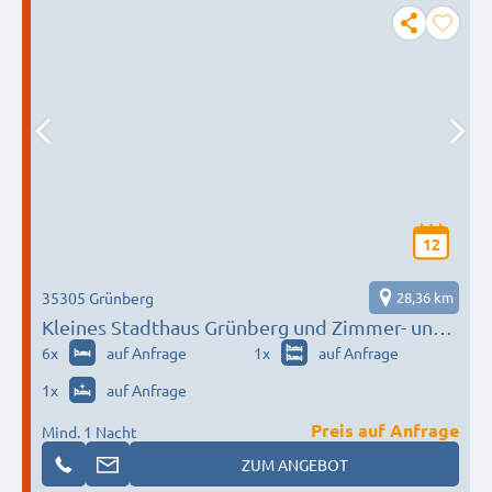
12
35305 Grünberg
28,36 km
Kleines Stadthaus Grünberg und Zimmer- und
Ferienwohnung an der Lauter
6
x
auf Anfrage
1
x
auf Anfrage
1
x
auf Anfrage
Preis auf Anfrage
Mind. 1 Nacht
ZUM ANGEBOT