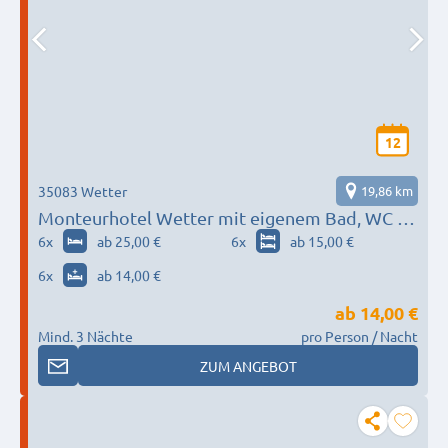
12
35083 Wetter
19,86 km
Monteurhotel Wetter mit eigenem Bad, WC &
WLAN
6
x
ab 25,00 €
6
x
ab 15,00 €
6
x
ab 14,00 €
ab
14,00 €
Mind. 3 Nächte
pro Person / Nacht
ZUM ANGEBOT