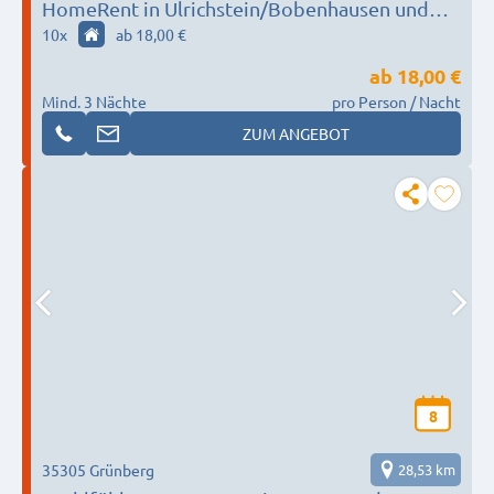
HomeRent in Ulrichstein/Bobenhausen und
Umgebung
10
x
ab 18,00 €
ab
18,00 €
Mind. 3 Nächte
pro Person / Nacht
ZUM ANGEBOT
8
35305 Grünberg
28,53 km