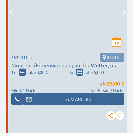
10
35423 Lich
27,61 km
Monteur-/Ferienwohnung an der Wetter, max.
4 Pers.
1
x
ab 50,00 €
2
x
ab 25,00 €
ab
25,00 €
Mind. 1 Nacht
pro Person / Nacht
ZUM ANGEBOT