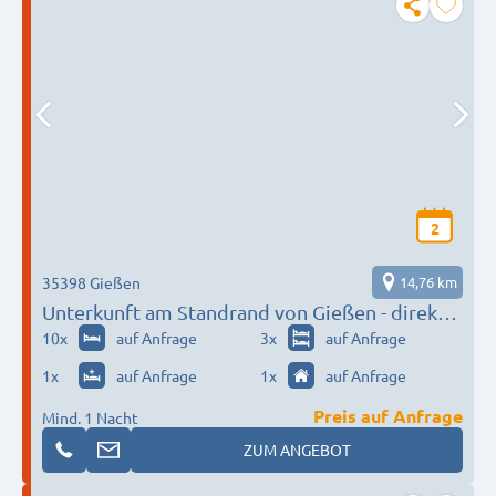
2
35398 Gießen
14,76 km
Unterkunft am Standrand von Gießen - direkt
an der Autobahn
10
x
auf Anfrage
3
x
auf Anfrage
1
x
auf Anfrage
1
x
auf Anfrage
Preis auf Anfrage
Mind. 1 Nacht
ZUM ANGEBOT