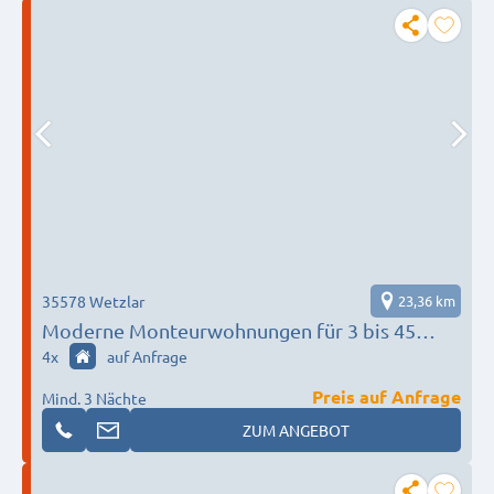
35578 Wetzlar
23,36 km
Moderne Monteurwohnungen für 3 bis 45
Personen in Wetzlar I Einzelbetten I all
4
x
auf Anfrage
inklusive I TOP Anbieter
Preis auf Anfrage
Mind. 3 Nächte
ZUM ANGEBOT