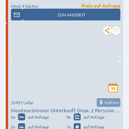
Preis auf Anfrage
Mind. 4 Nächte
ZUM ANGEBOT
10
35457 Lollar
10,85 km
Monteurzimmer Unterkunft (max. 2 Personen
pro Bad) Lollar Gießen
6
x
auf Anfrage
9
x
auf Anfrage
2
x
auf Anfrage
1
x
auf Anfrage