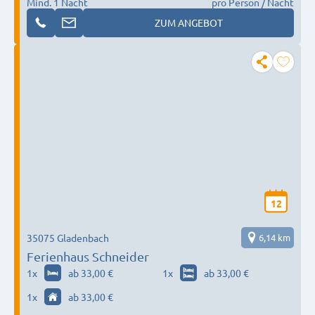
Mind. 1 Nacht
pro Person / Nacht
ZUM ANGEBOT
12
35075 Gladenbach
6,14 km
Ferienhaus Schneider
1
x
ab 33,00 €
1
x
ab 33,00 €
1
x
ab 33,00 €