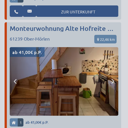
ZUR UNTERKUNFT
Monteurwohnung Alte Hofreite Ober-Mörlen
61239
Ober-Mörlen
22,46 km
ab 41,00€ p.P.
1
ab 41,00€ p.P.