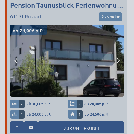
Pension Taunusblick Ferienwohnung und Apartments
61191
Rosbach
25,84 km
ab 24,00€ p.P.
2
ab 30,00€ p.P.
2
ab 24,00€ p.P.
1
ab 24,00€ p.P.
1
ab 24,50€ p.P.
ZUR UNTERKUNFT