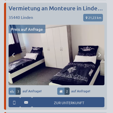
Vermietung an Monteure in Linden(Convenient Sleep)
35440
Linden
21,23 km
Preis auf Anfrage
3
auf Anfrage!
2
auf Anfrage!
ZUR UNTERKUNFT