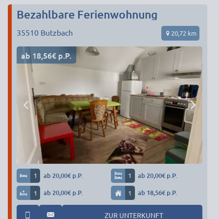
Bezahlbare Ferienwohnung
35510
Butzbach
20,72 km
ab 18,56€ p.P.
1
ab 20,00€ p.P.
1
ab 20,00€ p.P.
1
ab 20,00€ p.P.
1
ab 18,56€ p.P.
ZUR UNTERKUNFT