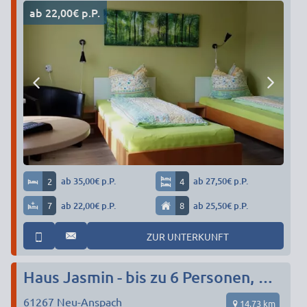
ab 22,00€ p.P.
2
ab 35,00€ p.P.
4
ab 27,50€ p.P.
7
ab 22,00€ p.P.
8
ab 25,50€ p.P.
ZUR UNTERKUNFT
Haus Jasmin - bis zu 6 Personen, Anbindung Rhein-Main, Hessenpark
61267
Neu-Anspach
14,73 km