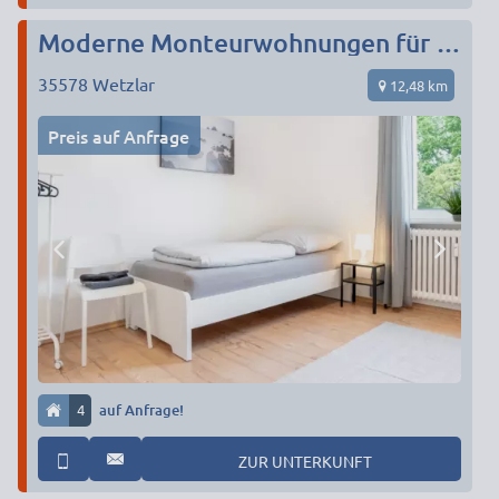
Moderne Monteurwohnungen für 3 bis 45 Personen in Wetzlar I Einzelbetten I all inklusive I TOP Anbieter
35578
Wetzlar
12,48 km
Preis auf Anfrage
4
auf Anfrage!
ZUR UNTERKUNFT