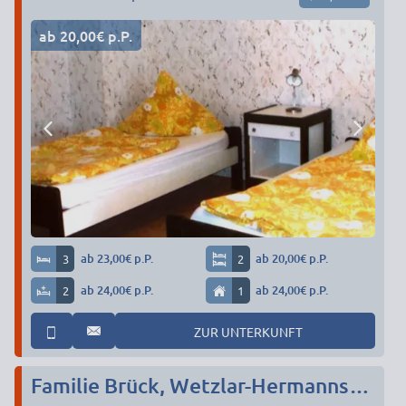
ab 20,00€ p.P.
3
ab 23,00€ p.P.
2
ab 20,00€ p.P.
2
ab 24,00€ p.P.
1
ab 24,00€ p.P.
ZUR UNTERKUNFT
Familie Brück, Wetzlar-Hermannstein