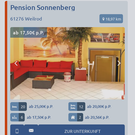
Pension Sonnenberg
61276
Weilrod
18,97 km
ab 17,50€ p.P.
20
ab 25,00€ p.P.
12
ab 20,00€ p.P.
6
ab 17,50€ p.P.
2
ab 20,56€ p.P.
ZUR UNTERKUNFT