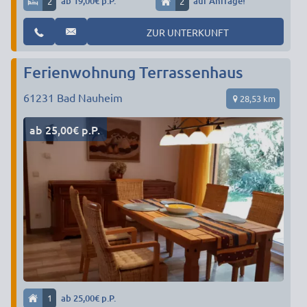
2
ab 19,00€ p.P.
2
auf Anfrage!
ZUR UNTERKUNFT
Ferienwohnung Terrassenhaus
61231
Bad Nauheim
28,53 km
ab 25,00€ p.P.
1
ab 25,00€ p.P.