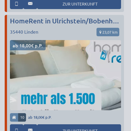
ZUR UNTERKUNFT
HomeRent in Ulrichstein/Bobenhausen und Umgebung
35440
Linden
23,07 km
ab 18,00€ p.P.
10
ab 18,00€ p.P.
ZUR UNTERKUNFT