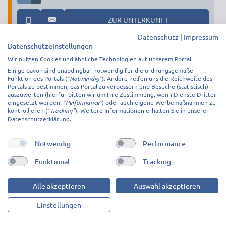
ZUR UNTERKUNFT
Datenschutz
|
Impressum
Datenschutzeinstellungen
Ferienwohnung "Alte Schule"
Wir nutzen Cookies und ähnliche Technologien auf unserem Portal.
35510
Butzbach
16,88 km
Einige davon sind unabdingbar notwendig für die ordnungsgemäße
Funktion des Portals (
"Notwendig"
). Andere helfen uns die Reichweite des
Portals zu bestimmen, das Portal zu verbessern und Besuche (statistisch)
ab 19,75€ p.P.
auszuwerten (hierfür bitten wir um Ihre Zustimmung, wenn Dienste Dritter
eingesetzt werden:
"Performance"
) oder auch eigene Werbemaßnahmen zu
kontrollieren (
"Tracking"
). Weitere Informationen erhalten Sie in unserer
Datenschutzerklärung
.
Notwendig
Performance
Funktional
Tracking
Alle akzeptieren
Auswahl akzeptieren
Einstellungen
1
ab 19,75€ p.P.