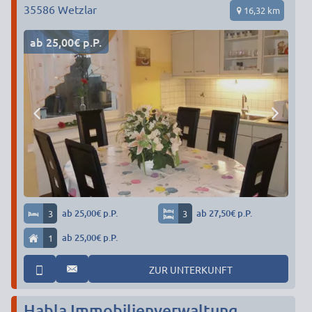
35586
Wetzlar
16,32 km
ab 25,00€ p.P.
3
ab 25,00€ p.P.
3
ab 27,50€ p.P.
1
ab 25,00€ p.P.
ZUR UNTERKUNFT
Habla Immobilienverwaltung