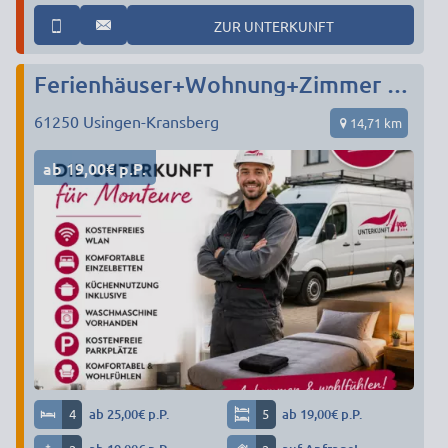
ZUR UNTERKUNFT
Ferienhäuser+Wohnung+Zimmer Free-WIFI, TV, Einzelbetten, Küchen, Parkplätze
61250
Usingen-Kransberg
14,71 km
ab 19,00€ p.P.
4
ab 25,00€ p.P.
5
ab 19,00€ p.P.