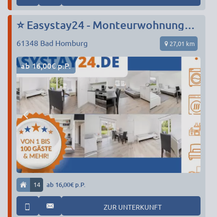
⭐ Easystay24 - Monteurwohnungen in Bad Homburg und Umgebung
61348
Bad Homburg
27,01 km
ab 16,00€ p.P.
14
ab 16,00€ p.P.
ZUR UNTERKUNFT