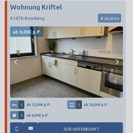
Wohnung Kriftel
61476
Kronberg
28,28 km
ab 6,00€ p.P.
1
ab 32,00€ p.P.
1
ab 24,00€ p.P.
1
ab 6,00€ p.P.
ZUR UNTERKUNFT