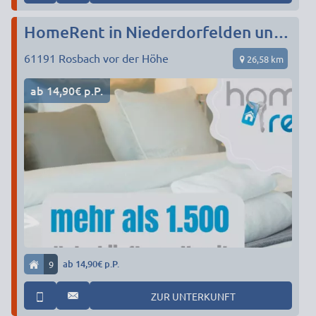
HomeRent in Niederdorfelden und Umgebung HR-55124-niederdorfelden
61191
Rosbach vor der Höhe
26,58 km
ab 14,90€ p.P.
9
ab 14,90€ p.P.
ZUR UNTERKUNFT