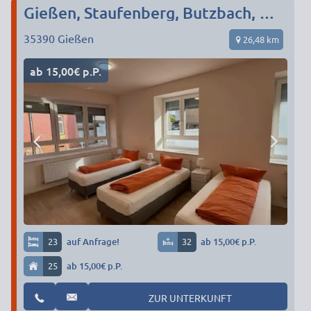
Gießen, Staufenberg, Butzbach, Wetzlar, Lich.
35390
Gießen
26,48 km
ab 15,00€ p.P.
23
auf Anfrage!
32
ab 15,00€ p.P.
25
ab 15,00€ p.P.
ZUR UNTERKUNFT