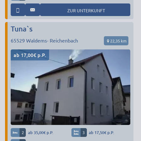
ZUR UNTERKUNFT
Tuna`s
65529
Waldems- Reichenbach
22,35 km
ab 17,00€ p.P.
2
ab 35,00€ p.P.
3
ab 17,50€ p.P.