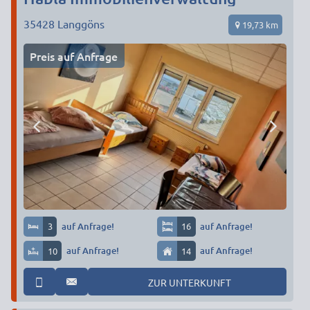
35428
Langgöns
19,73 km
Preis auf Anfrage
3
auf Anfrage!
16
auf Anfrage!
10
auf Anfrage!
14
auf Anfrage!
ZUR UNTERKUNFT