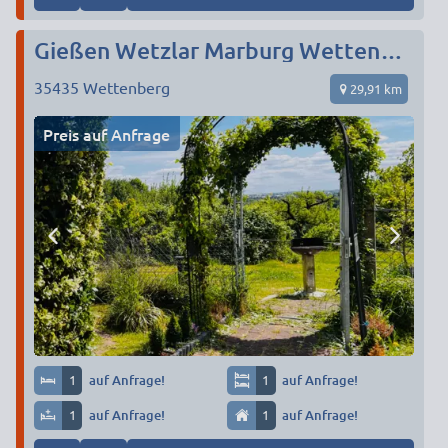
Gießen Wetzlar Marburg Wettenberg/Tel. ‭‭01776781501
35435
Wettenberg
29,91 km
Preis auf Anfrage
1
auf Anfrage!
1
auf Anfrage!
1
auf Anfrage!
1
auf Anfrage!