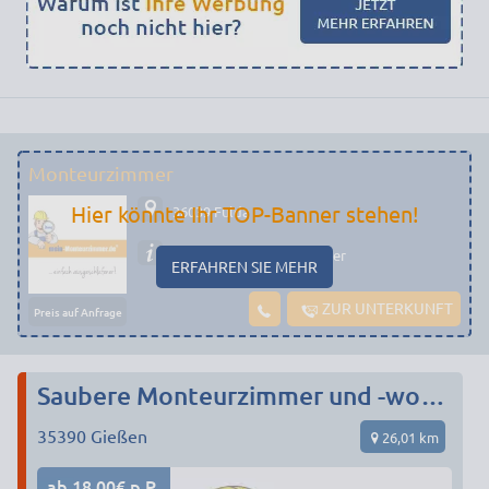
Monteurzimmer
Hier könnte Ihr TOP-Banner stehen!
36039 Fulda
Preiswerte Monteurzimmer
ERFAHREN SIE MEHR
ZUR UNTERKUNFT
Preis auf Anfrage
Saubere Monteurzimmer und -wohnungen in Gießen
35390
Gießen
26,01 km
ab 18,00€ p.P.