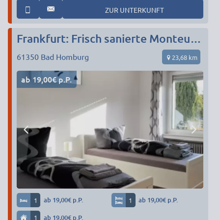
ZUR UNTERKUNFT
Frankfurt: Frisch sanierte Monteurwohnung: Parkplatz + TV + WLAN + Vollausstattung
61350
Bad Homburg
23,68 km
ab 19,00€ p.P.
1
ab 19,00€ p.P.
1
ab 19,00€ p.P.
1
ab 19,00€ p.P.