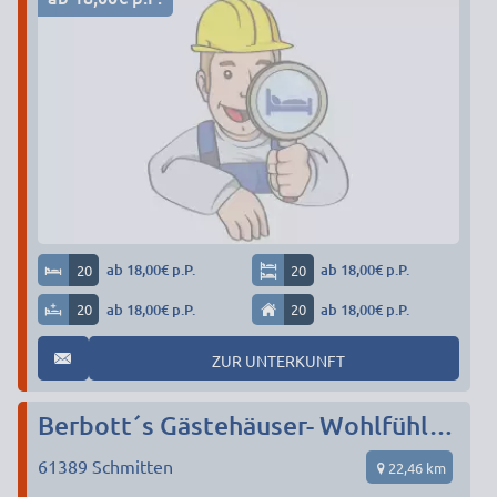
20
ab 18,00€ p.P.
20
ab 18,00€ p.P.
20
ab 18,00€ p.P.
20
ab 18,00€ p.P.
ZUR UNTERKUNFT
Berbott´s Gästehäuser- Wohlfühlen im Taunus/Niederreifenberg
61389
Schmitten
22,46 km