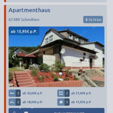
Apartmenthaus
61389
Schmitten
19,74 km
ab 15,95€ p.P.
2
ab 30,00€ p.P.
2
ab 21,00€ p.P.
2
ab 18,00€ p.P.
5
ab 15,95€ p.P.