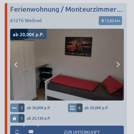
Ferienwohnung / Monteurzimmer Weilrod / Gemünden
61276
Weilrod
13,00 km
ab 20,00€ p.P.
5
ab 30,00€ p.P.
6
ab 20,00€ p.P.
1
ab 20,13€ p.P.
ZUR UNTERKUNFT