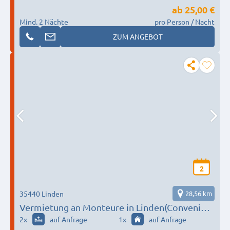
Zimmer - 2 Betten, Kirchblick vom Kirchplatz
ab
25,00 €
Mind. 2 Nächte
pro Person / Nacht
ZUM ANGEBOT
2
35440 Linden
28,56 km
Vermietung an Monteure in Linden(Convenient
Sleep)
2
x
auf Anfrage
1
x
auf Anfrage