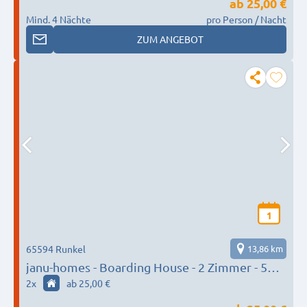
ab
25,00 €
Mind. 4 Nächte
pro Person / Nacht
ZUM ANGEBOT
1
65594 Runkel
13,86 km
janu-homes - Boarding House - 2 Zimmer - 5
Betten, Schlossblick vom Römer und 3 Zimmer
2
x
ab 25,00 €
- 7 Betten, Lahnblick vom Römer