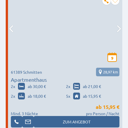
9
61389 Schmitten
28,97 km
Apartmenthaus
2
x
ab 30,00 €
2
x
ab 21,00 €
2
x
ab 18,00 €
5
x
ab 15,95 €
ab
15,95 €
Mind. 3 Nächte
pro Person / Nacht
ZUM ANGEBOT