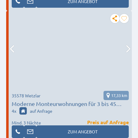
ZUM ANGEBOT
35578 Wetzlar
17,33 km
Moderne Monteurwohnungen für 3 bis 45
Personen in Wetzlar I Einzelbetten I all
4
x
auf Anfrage
inklusive I TOP Anbieter
Preis auf Anfrage
Mind. 3 Nächte
ZUM ANGEBOT