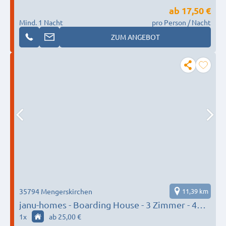
ab
17,50 €
Mind. 1 Nacht
pro Person / Nacht
ZUM ANGEBOT
35794 Mengerskirchen
11,39 km
janu-homes - Boarding House - 3 Zimmer - 4
Betten, Waldblick vom Kirchplatz und 1
1
x
ab 25,00 €