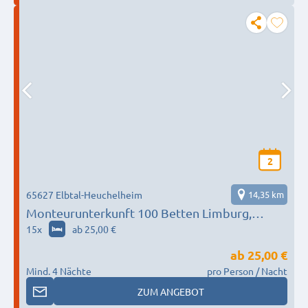
2
65627 Elbtal-Heuchelheim
14,35 km
Monteurunterkunft 100 Betten Limburg,
Weilburg, Bad Schwalbach, Hadamar, Elbtal
15
x
ab 25,00 €
ab
25,00 €
Mind. 4 Nächte
pro Person / Nacht
ZUM ANGEBOT