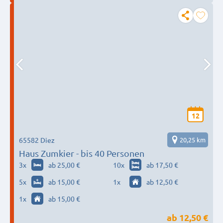
12
65582 Diez
20,25 km
Haus Zumkier - bis 40 Personen
3
x
ab 25,00 €
10
x
ab 17,50 €
5
x
ab 15,00 €
1
x
ab 12,50 €
1
x
ab 15,00 €
ab
12,50 €