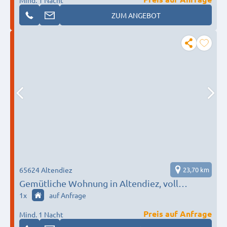
Mind. 1 Nacht
ZUM ANGEBOT
65624 Altendiez
23,70 km
Gemütliche Wohnung in Altendiez, voll
ausgestattet | Ferienwohnung & Business
1
x
auf Anfrage
Apartment
Preis auf Anfrage
Mind. 1 Nacht