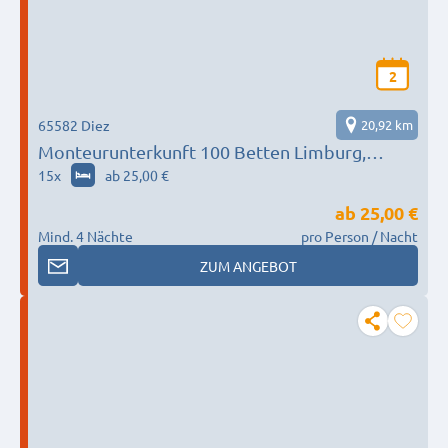
2
65582 Diez
20,92 km
Monteurunterkunft 100 Betten Limburg,
Weilburg, Bad Schwalbach, Hadamar, Elbtal
15
x
ab 25,00 €
ab
25,00 €
Mind. 4 Nächte
pro Person / Nacht
ZUM ANGEBOT