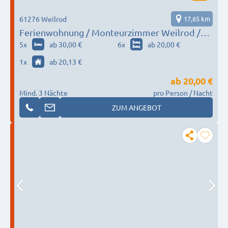
61276 Weilrod
17,65 km
Ferienwohnung / Monteurzimmer Weilrod /
Gemünden
5
x
ab 30,00 €
6
x
ab 20,00 €
1
x
ab 20,13 €
ab
20,00 €
Mind. 3 Nächte
pro Person / Nacht
ZUM ANGEBOT