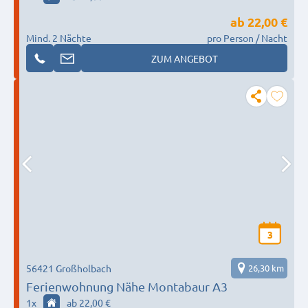
ab
22,00 €
Mind. 2 Nächte
pro Person / Nacht
ZUM ANGEBOT
3
56421 Großholbach
26,30 km
Ferienwohnung Nähe Montabaur A3
1
x
ab 22,00 €