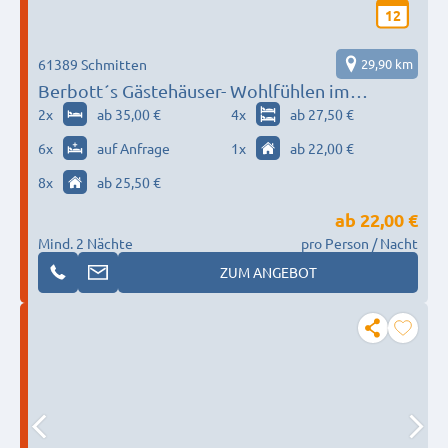
12
61389 Schmitten
29,90 km
Berbott´s Gästehäuser- Wohlfühlen im
Taunus/Niederreifenberg
2
x
ab 35,00 €
4
x
ab 27,50 €
6
x
auf Anfrage
1
x
ab 22,00 €
8
x
ab 25,50 €
ab
22,00 €
Mind. 2 Nächte
pro Person / Nacht
ZUM ANGEBOT