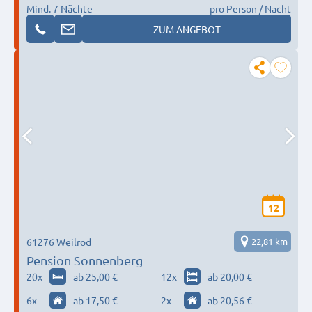
Mind. 7 Nächte
pro Person / Nacht
ZUM ANGEBOT
12
61276 Weilrod
22,81 km
Pension Sonnenberg
20
x
ab 25,00 €
12
x
ab 20,00 €
6
x
ab 17,50 €
2
x
ab 20,56 €