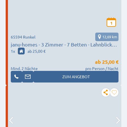
1
65594 Runkel
12,69 km
janu-homes - 3 Zimmer - 7 Betten - Lahnblick
vom Rheinberg
1
x
ab 25,00 €
ab
25,00 €
Mind. 2 Nächte
pro Person / Nacht
ZUM ANGEBOT