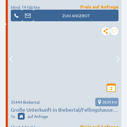
Preis auf Anfrage
Mind. 14 Nächte
ZUM ANGEBOT
2
35444 Biebertal
28,95 km
Große Unterkunft in Biebertal/Fellingshausen
für max. 50 Personen
1
x
auf Anfrage
Preis auf Anfrage