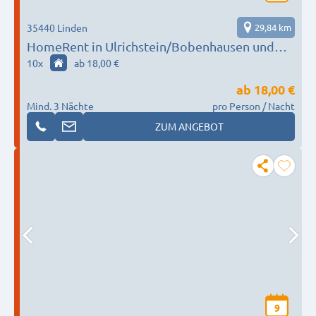
35440 Linden
29,84 km
HomeRent in Ulrichstein/Bobenhausen und
Umgebung
10
x
ab 18,00 €
ab
18,00 €
Mind. 3 Nächte
pro Person / Nacht
ZUM ANGEBOT
9