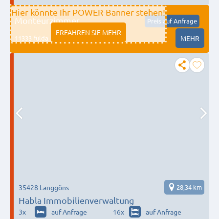
Hier könnte Ihr POWER-Banner stehen!
Monteurzimmer
Preis auf Anfrage
ERFAHREN SIE MEHR
11333 fulda
MEHR
35428 Langgöns
28,34 km
Habla Immobilienverwaltung
3
x
auf Anfrage
16
x
auf Anfrage