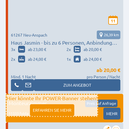
11
61267 Neu-Anspach
26,39 km
Haus Jasmin - bis zu 6 Personen, Anbindung
Rhein-Main, Hessenpark
3
x
ab 23,00 €
2
x
ab 20,00 €
2
x
ab 24,00 €
1
x
ab 24,00 €
ab
20,00 €
Mind. 1 Nacht
pro Person / Nacht
ZUM ANGEBOT
Hier könnte Ihr POWER-Banner stehen!
Monteurzimmer
Preis auf Anfrage
ERFAHREN SIE MEHR
11333 fulda
MEHR