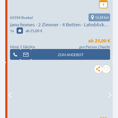
1
65594 Runkel
12,59 km
janu-homes - 2 Zimmer - 4 Betten - Lahnblick
vom Amselweg
1
x
ab 25,00 €
ab
25,00 €
Mind. 2 Nächte
pro Person / Nacht
ZUM ANGEBOT