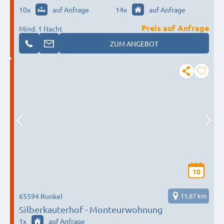
10
x
auf Anfrage
14
x
auf Anfrage
Preis auf Anfrage
Mind. 1 Nacht
ZUM ANGEBOT
10
65594 Runkel
11,87 km
Silberkauterhof - Monteurwohnung
1
x
auf Anfrage