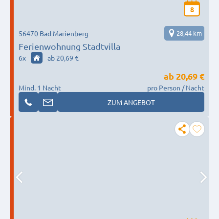
8
56470 Bad Marienberg
28,44 km
Ferienwohnung Stadtvilla
6
x
ab 20,69 €
ab
20,69 €
Mind. 1 Nacht
pro Person / Nacht
ZUM ANGEBOT