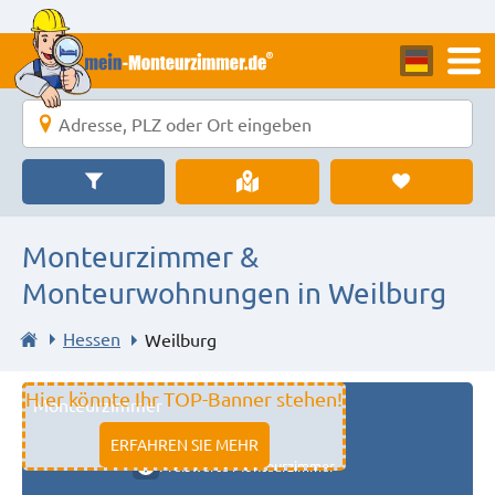
Monteurzimmer &
Monteurwohnungen in Weilburg
Hessen
Weilburg
Hier könnte Ihr TOP-Banner stehen!
Monteurzimmer
11333 fulda
ERFAHREN SIE MEHR
Preiswerte Monteurzimmer