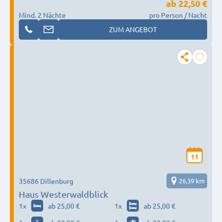
ab
22,50 €
Mind. 2 Nächte
pro Person / Nacht
ZUM ANGEBOT
11
35686 Dillenburg
26,39 km
Haus Westerwaldblick
1
x
ab 25,00 €
1
x
ab 25,00 €