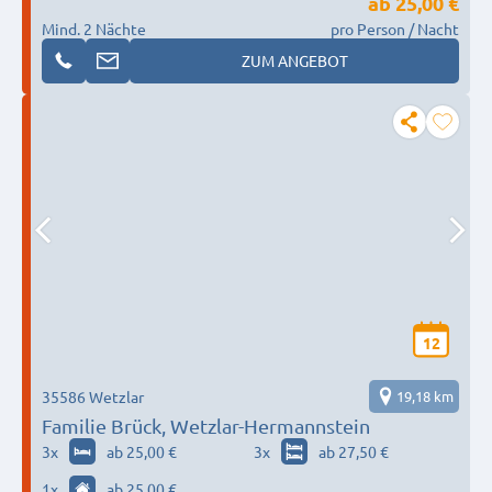
ab
25,00 €
Mind. 2 Nächte
pro Person / Nacht
ZUM ANGEBOT
12
35586 Wetzlar
19,18 km
Familie Brück, Wetzlar-Hermannstein
3
x
ab 25,00 €
3
x
ab 27,50 €
1
x
ab 25,00 €