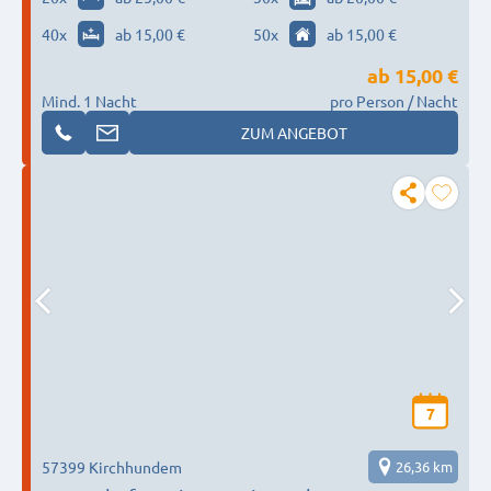
40
x
ab 15,00 €
50
x
ab 15,00 €
ab
15,00 €
Mind. 1 Nacht
pro Person / Nacht
ZUM ANGEBOT
7
57399 Kirchhundem
26,36 km