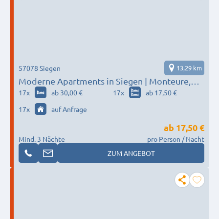
57078 Siegen
13,29 km
Moderne Apartments in Siegen | Monteure,
Pendler und Studenten
17
x
ab 30,00 €
17
x
ab 17,50 €
17
x
auf Anfrage
ab
17,50 €
Mind. 3 Nächte
pro Person / Nacht
ZUM ANGEBOT