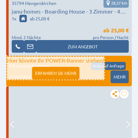
35794 Mengerskirchen
28,37 km
janu-homes - Boarding House - 3 Zimmer - 4
Betten, Waldblick vom Kirchplatz und 1
1
x
ab 25,00 €
Zimmer - 2 Betten, Kirchblick vom Kirchplatz
ab
25,00 €
Mind. 2 Nächte
pro Person / Nacht
ZUM ANGEBOT
Hier könnte Ihr POWER-Banner stehen!
Monteurzimmer
Preis auf Anfrage
ERFAHREN SIE MEHR
11333 fulda
MEHR