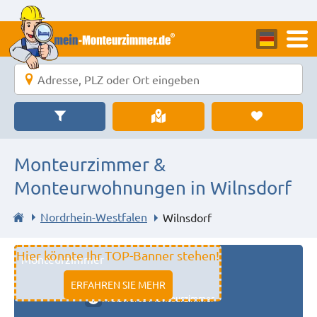
Monteurzimmer &
Monteurwohnungen in Wilnsdorf
Nordrhein-Westfalen
Wilnsdorf
Hier könnte Ihr TOP-Banner stehen!
Monteurzimmer
11333 fulda
ERFAHREN SIE MEHR
Preiswerte Monteurzimmer