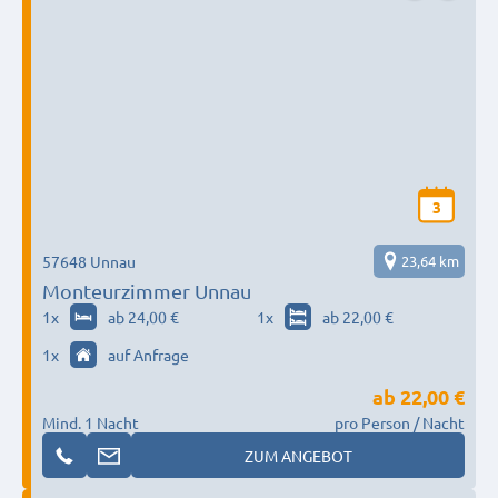
3
57648 Unnau
23,64 km
Monteurzimmer Unnau
1
x
ab 24,00 €
1
x
ab 22,00 €
1
x
auf Anfrage
ab
22,00 €
Mind. 1 Nacht
pro Person / Nacht
ZUM ANGEBOT