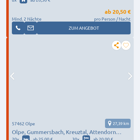
ab
20,50 €
Mind. 2 Nächte
pro Person / Nacht
ZUM ANGEBOT
57462 Olpe
27,39 km
Olpe, Gummersbach, Kreuztal, Attendorn…
20
x
ab 25,00 €
30
x
ab 20,00 €