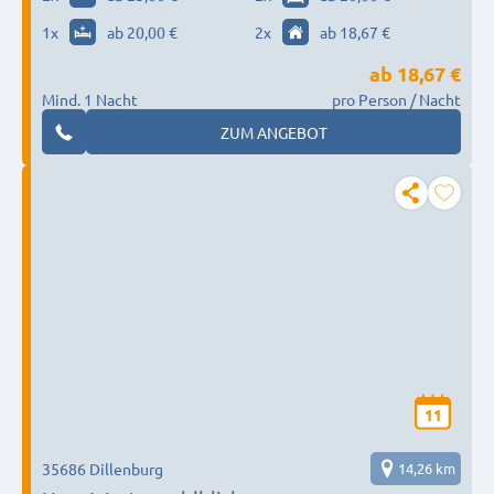
1
x
ab 20,00 €
2
x
ab 18,67 €
ab
18,67 €
Mind. 1 Nacht
pro Person / Nacht
ZUM ANGEBOT
11
35686 Dillenburg
14,26 km