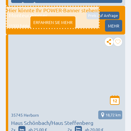
Hier könnte Ihr POWER-Banner stehen!
Monteurzimmer
Preis auf Anfrage
ERFAHREN SIE MEHR
11333 fulda
MEHR
12
35745 Herborn
18,72 km
Haus Schönbach/Haus Steffenberg
2
x
ab 25,00 €
2
x
ab 20,00 €