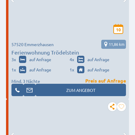
10
57520 Emmerzhausen
11,86 km
Ferienwohnung Trödelstein
3
x
auf Anfrage
4
x
auf Anfrage
1
x
auf Anfrage
1
x
auf Anfrage
Preis auf Anfrage
Mind. 3 Nächte
ZUM ANGEBOT