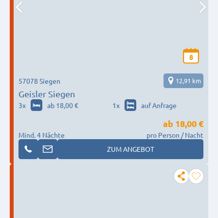
8
57078 Siegen
12,91 km
Geisler Siegen
3
x
ab 18,00 €
1
x
auf Anfrage
ab
18,00 €
Mind. 4 Nächte
pro Person / Nacht
ZUM ANGEBOT