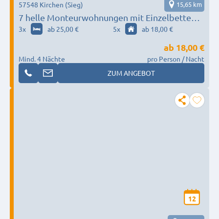
57548 Kirchen (Sieg)
15,65 km
7 helle Monteurwohnungen mit Einzelbetten
als Einzelzimmer oder Doppelzimmer buchbar.
3
x
ab 25,00 €
5
x
ab 18,00 €
ab
18,00 €
Mind. 4 Nächte
pro Person / Nacht
ZUM ANGEBOT
12