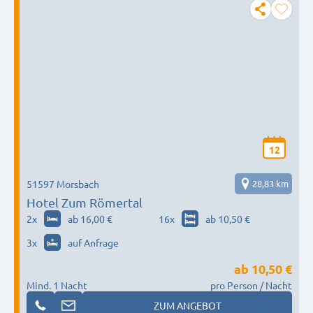
12
51597 Morsbach
28,83 km
Hotel Zum Römertal
2
x
ab 16,00 €
16
x
ab 10,50 €
3
x
auf Anfrage
ab
10,50 €
Mind. 1 Nacht
pro Person / Nacht
ZUM ANGEBOT