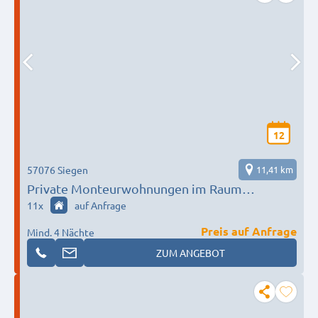
12
57076 Siegen
11,41 km
Private Monteurwohnungen im Raum
Siegen/Netphen/Olpe/Burbach/Freudenberg/
11
x
auf Anfrage
Erndtebrück/Herborn/Wissen
Preis auf Anfrage
Mind. 4 Nächte
ZUM ANGEBOT