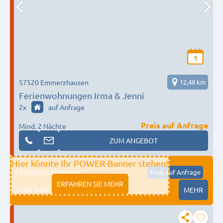
1
57520 Emmerzhausen
12,48 km
Ferienwohnungen Irma & Jenni
2
x
auf Anfrage
Preis auf Anfrage
Mind. 2 Nächte
ZUM ANGEBOT
Hier könnte Ihr POWER-Banner stehen!
Monteurzimmer
Preis auf Anfrage
ERFAHREN SIE MEHR
11333 fulda
MEHR