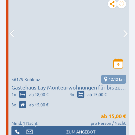
9
56179 Koblenz
12,12 km
Gästehaus Lay Monteurwohnungen für bis zu
60 Personen
1
x
ab 18,00 €
4
x
ab 15,00 €
3
x
ab 15,00 €
ab
15,00 €
Mind. 1 Nacht
pro Person / Nacht
ZUM ANGEBOT