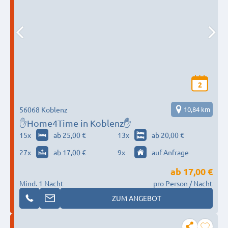
2
56068 Koblenz
10,84 km
✋Home4Time in Koblenz✋
15
x
ab 25,00 €
13
x
ab 20,00 €
27
x
ab 17,00 €
9
x
auf Anfrage
ab
17,00 €
Mind. 1 Nacht
pro Person / Nacht
ZUM ANGEBOT