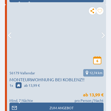
6
56179 Vallendar
12,74 km
MONTEURWOHNUNG BEI KOBLENZ!!
1
x
ab 13,99 €
ab
13,99 €
Mind. 7 Nächte
pro Person / Nacht
ZUM ANGEBOT