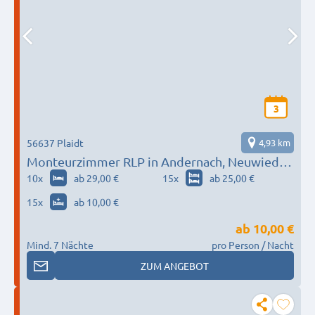
3
56637 Plaidt
4,93 km
Monteurzimmer RLP in Andernach, Neuwied,
Koblenz, Kettig
10
x
ab 29,00 €
15
x
ab 25,00 €
15
x
ab 10,00 €
ab
10,00 €
Mind. 7 Nächte
pro Person / Nacht
ZUM ANGEBOT