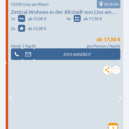
53545 Linz am Rhein
20,36 km
Zentral Wohnen in der Altstadt von Linz am
Rhein - bitte frühzeitig anrufen!
1
x
ab 25,00 €
4
x
ab 17,50 €
2
x
ab 25,00 €
ab
17,50 €
Mind. 1 Nacht
pro Person / Nacht
ZUM ANGEBOT
3