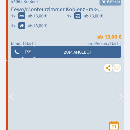
56068 Koblenz
9,94 km
Fewo/Monteurzimmer Koblenz - mk-
fw@web.de
1
x
ab 13,00 €
1
x
ab 13,00 €
1
x
ab 13,00 €
ab
13,00 €
Mind. 1 Nacht
pro Person / Nacht
ZUM ANGEBOT
11