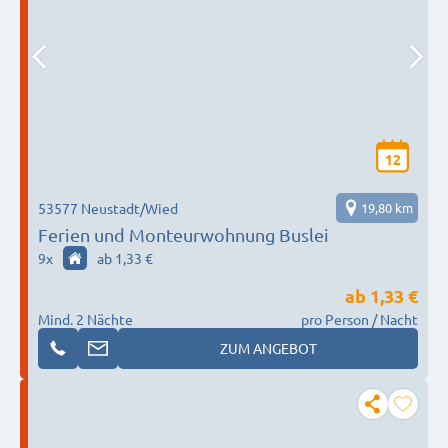
12
53577 Neustadt/Wied
19,80 km
Ferien und Monteurwohnung Buslei
9
x
ab 1,33 €
ab
1,33 €
Mind. 2 Nächte
pro Person / Nacht
ZUM ANGEBOT