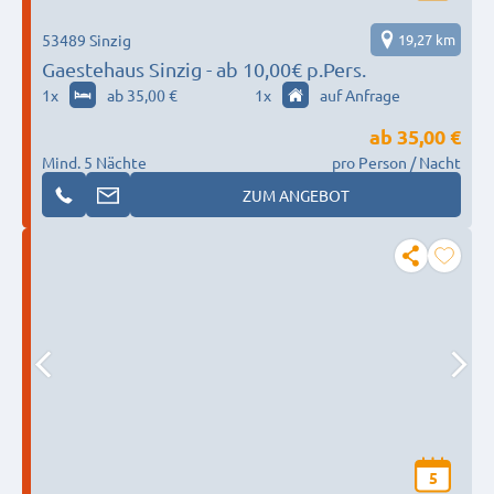
53489 Sinzig
19,27 km
Gaestehaus Sinzig - ab 10,00€ p.Pers.
1
x
ab 35,00 €
1
x
auf Anfrage
ab
35,00 €
Mind. 5 Nächte
pro Person / Nacht
ZUM ANGEBOT
5