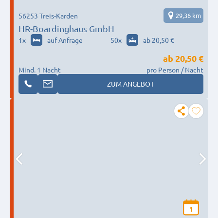
56253 Treis-Karden
29,36 km
HR-Boardinghaus GmbH
1
x
auf Anfrage
50
x
ab 20,50 €
ab
20,50 €
Mind. 1 Nacht
pro Person / Nacht
ZUM ANGEBOT
1