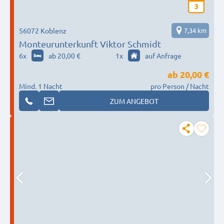
3
56072 Koblenz
7,34 km
Monteurunterkunft Viktor Schmidt
6
x
ab 20,00 €
1
x
auf Anfrage
ab
20,00 €
Mind. 1 Nacht
pro Person / Nacht
ZUM ANGEBOT