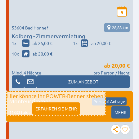
9
53604 Bad Honnef
28,88 km
Kolberg - Zimmervermietung
1
x
ab 25,00 €
1
x
ab 20,00 €
10
x
ab 20,00 €
ab
20,00 €
Mind. 4 Nächte
pro Person / Nacht
ZUM ANGEBOT
Hier könnte Ihr POWER-Banner stehen!
Monteurzimmer
Preis auf Anfrage
ERFAHREN SIE MEHR
11333 fulda
MEHR