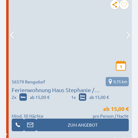
1
56579 Rengsdorf
9,75 km
Ferienwohnung Haus Stephanie /
heinz.runkel@t-online.de / Anrufbeantworter
2
x
ab 15,00 €
1
x
ab 15,00 €
vorhanden!
ab
15,00 €
Mind. 30 Nächte
pro Person / Nacht
ZUM ANGEBOT