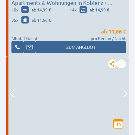
Apartments & Wohnungen in Koblenz +
Umgebung // Schnell, einfach, stressfrei!
10
x
ab 14,99 €
14
x
ab 14,99 €
35
x
ab 11,66 €
ab
11,66 €
Mind. 1 Nacht
pro Person / Nacht
ZUM ANGEBOT
10