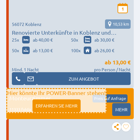
1
56072 Koblenz
10,53 km
Renovierte Unterkünfte in Koblenz und
Umgebung
25
x
ab 40,00 €
50
x
ab 30,00 €
50
x
ab 13,00 €
100
x
ab 26,00 €
ab
13,00 €
Mind. 1 Nacht
pro Person / Nacht
ZUM ANGEBOT
Hier könnte Ihr POWER-Banner stehen!
Monteurzimmer
Preis auf Anfrage
ERFAHREN SIE MEHR
11333 fulda
MEHR