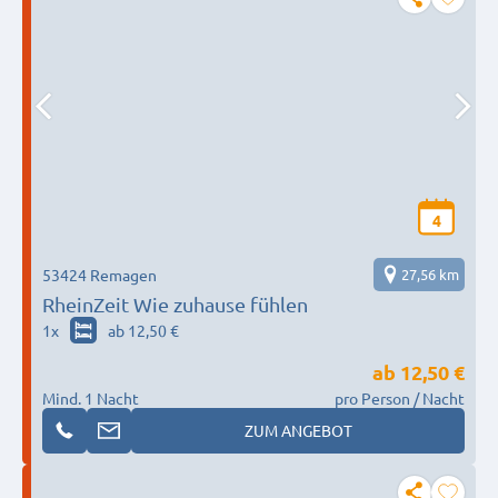
4
53424 Remagen
27,56 km
RheinZeit Wie zuhause fühlen
1
x
ab 12,50 €
ab
12,50 €
Mind. 1 Nacht
pro Person / Nacht
ZUM ANGEBOT