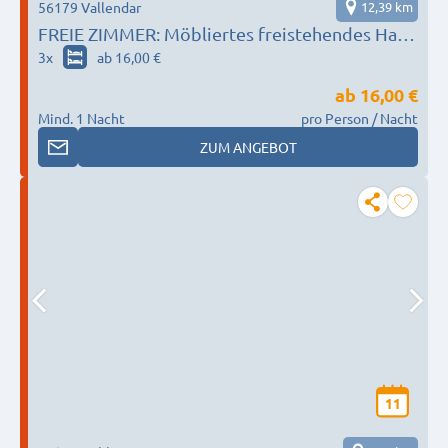
56179 Vallendar
12,39 km
FREIE ZIMMER: Möbliertes freistehendes Haus
mit Rheinblick ALL INCLUSIVE
3
x
ab 16,00 €
ab
16,00 €
Mind. 1 Nacht
pro Person / Nacht
ZUM ANGEBOT
11