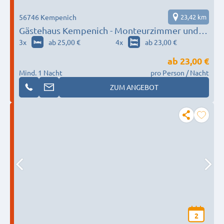
56746 Kempenich
23,42 km
Gästehaus Kempenich - Monteurzimmer und
Ferienwohnung
3
x
ab 25,00 €
4
x
ab 23,00 €
ab
23,00 €
Mind. 1 Nacht
pro Person / Nacht
ZUM ANGEBOT
2