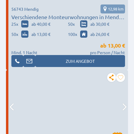
56743 Mendig
12,98 km
Verschiendene Monteurwohnungen in Mendig
um Umgebung
25
x
ab 40,00 €
50
x
ab 30,00 €
50
x
ab 13,00 €
100
x
ab 26,00 €
ab
13,00 €
Mind. 1 Nacht
pro Person / Nacht
ZUM ANGEBOT