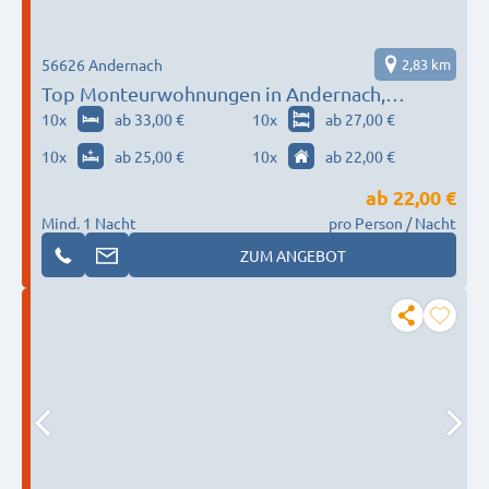
56626 Andernach
2,83 km
Top Monteurwohnungen in Andernach,
Neuwied, Koblenz
10
x
ab 33,00 €
10
x
ab 27,00 €
10
x
ab 25,00 €
10
x
ab 22,00 €
ab
22,00 €
Mind. 1 Nacht
pro Person / Nacht
ZUM ANGEBOT