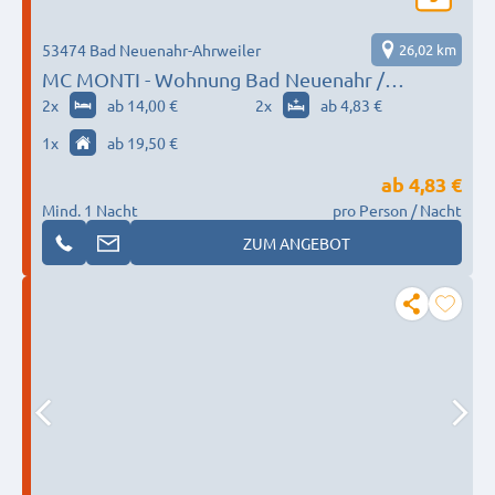
53474 Bad Neuenahr-Ahrweiler
26,02 km
MC MONTI - Wohnung Bad Neuenahr /
historischer Bahnhof
2
x
ab 14,00 €
2
x
ab 4,83 €
1
x
ab 19,50 €
ab
4,83 €
Mind. 1 Nacht
pro Person / Nacht
ZUM ANGEBOT