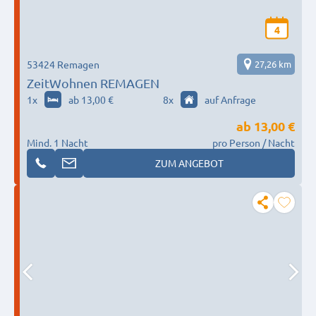
4
53424 Remagen
27,26 km
ZeitWohnen REMAGEN
1
x
ab 13,00 €
8
x
auf Anfrage
ab
13,00 €
Mind. 1 Nacht
pro Person / Nacht
ZUM ANGEBOT