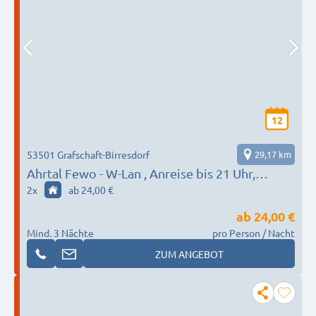
12
53501 Grafschaft-Birresdorf
29,17 km
Ahrtal Fewo - W-Lan , Anreise bis 21 Uhr,
Abreise bis 10 Uhr. Kaution 100 € , Nur
2
x
ab 24,00 €
Vorkasse wöchentlich.
ab
24,00 €
Mind. 3 Nächte
pro Person / Nacht
ZUM ANGEBOT