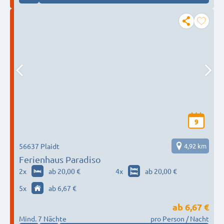
9
56637 Plaidt
4,92 km
Ferienhaus Paradiso
2
x
ab 20,00 €
4
x
ab 20,00 €
5
x
ab 6,67 €
ab
6,67 €
Mind. 7 Nächte
pro Person / Nacht