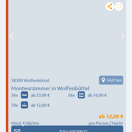
38300 Wolfenbüttel
14,07 km
Monteurzimmer in Wolfenbüttel
36
x
ab 23,00 €
56
x
ab 16,00 €
70
x
ab 12,00 €
ab
12,00 €
Mind. 4 Nächte
pro Person / Nacht
ZUM ANGEBOT