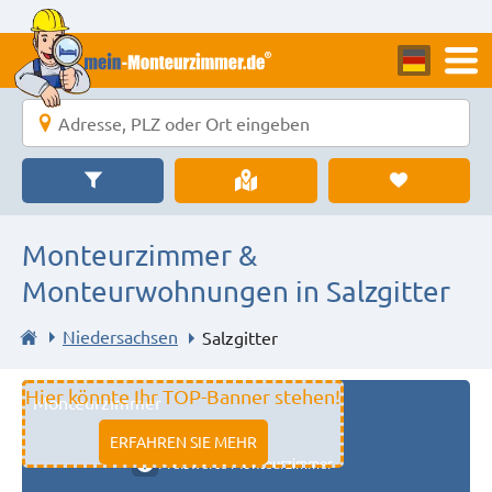
Monteurzimmer &
Monteurwohnungen in Salzgitter
Niedersachsen
Salzgitter
Hier könnte Ihr TOP-Banner stehen!
Monteurzimmer
11333 fulda
ERFAHREN SIE MEHR
Preiswerte Monteurzimmer