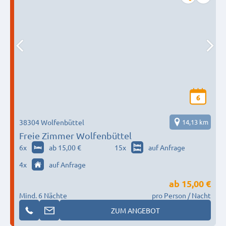
6
38304 Wolfenbüttel
14,13 km
Freie Zimmer Wolfenbüttel
6
x
ab 15,00 €
15
x
auf Anfrage
4
x
auf Anfrage
ab
15,00 €
Mind. 6 Nächte
pro Person / Nacht
ZUM ANGEBOT