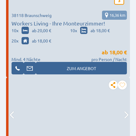
3
38118 Braunschweig
16,36 km
Workers Living - Ihre Monteurzimmer!
10
x
ab 20,00 €
10
x
ab 18,00 €
20
x
ab 18,00 €
ab
18,00 €
Mind. 4 Nächte
pro Person / Nacht
ZUM ANGEBOT