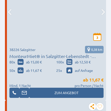
3
38226 Salzgitter
0,38 km
MonteurMiet® in Salzgitter-Lebenstedt -
JETZT NEU!
80
x
ab 15,00 €
100
x
ab 12,50 €
50
x
ab 11,67 €
25
x
auf Anfrage
ab
11,67 €
Mind. 1 Nacht
pro Person / Nacht
ZUM ANGEBOT