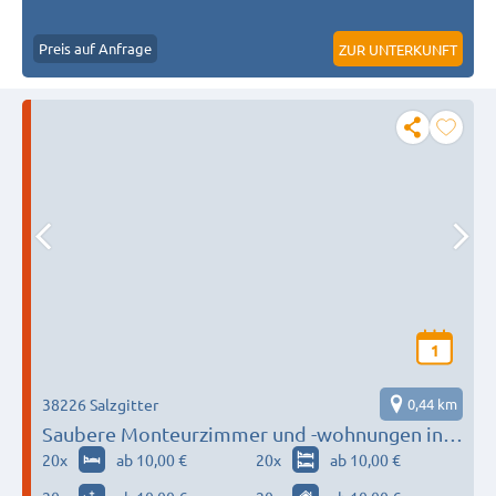
Preis auf Anfrage
ZUR UNTERKUNFT
1
38226 Salzgitter
0,44 km
Saubere Monteurzimmer und -wohnungen in
Salzgitter
20
x
ab 10,00 €
20
x
ab 10,00 €