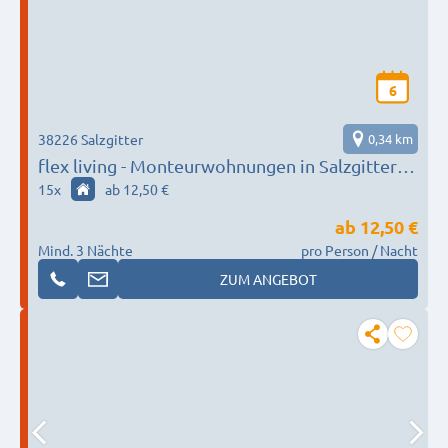
6
38226 Salzgitter
0,34 km
flex living - Monteurwohnungen in Salzgitter
(DEU|EN|PL|HU|RU)
15
x
ab 12,50 €
ab
12,50 €
Mind. 3 Nächte
pro Person / Nacht
ZUM ANGEBOT