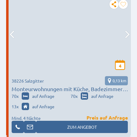
4
38226 Salzgitter
0,13 km
Monteurwohnungen mit Küche, Badezimmer,
WIFI und Waschmaschine Salzgitter
70
x
auf Anfrage
70
x
auf Anfrage
Lebenstedt
13
x
auf Anfrage
Preis auf Anfrage
Mind. 4 Nächte
ZUM ANGEBOT