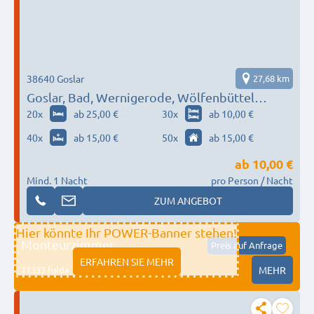
38640 Goslar
27,68 km
Goslar, Bad, Wernigerode, Wölfenbüttel…
20
x
ab 25,00 €
30
x
ab 10,00 €
40
x
ab 15,00 €
50
x
ab 15,00 €
ab
10,00 €
Mind. 1 Nacht
pro Person / Nacht
ZUM ANGEBOT
Hier könnte Ihr POWER-Banner stehen!
Monteurzimmer
Preis auf Anfrage
ERFAHREN SIE MEHR
11333 fulda
MEHR