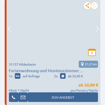
2
31137 Hildesheim
27,37 km
Ferienwohnung und Monteurzimmer
Hildesheim
1
x
auf Anfrage
2
x
ab 32,00 €
ab
32,00 €
Mind. 1 Nacht
pro Person / Nacht
ZUM ANGEBOT