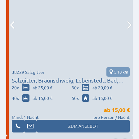
38229 Salzgitter
5,10 km
Salzgitter, Braunschweig, Lebenstedt, Bad,
Peine…
20
x
ab 25,00 €
30
x
ab 20,00 €
40
x
ab 15,00 €
50
x
ab 15,00 €
ab
15,00 €
Mind. 1 Nacht
pro Person / Nacht
ZUM ANGEBOT