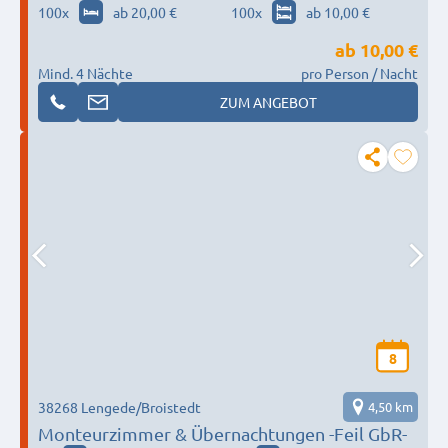
100
x
ab 20,00 €
100
x
ab 10,00 €
ab
10,00 €
Mind. 4 Nächte
pro Person / Nacht
ZUM ANGEBOT
8
38268 Lengede/Broistedt
4,50 km
Monteurzimmer & Übernachtungen -Feil GbR-