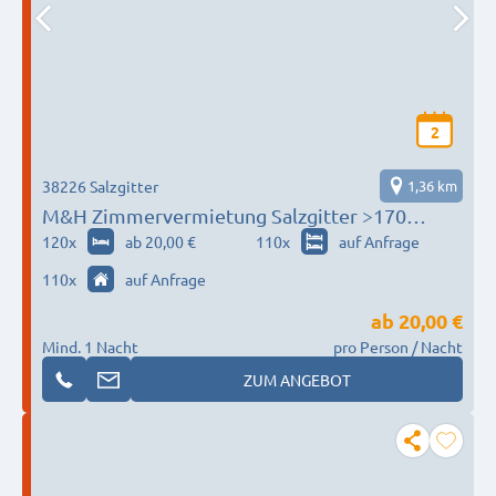
2
38226 Salzgitter
1,36 km
M&H Zimmervermietung Salzgitter >170
Personen
120
x
ab 20,00 €
110
x
auf Anfrage
110
x
auf Anfrage
ab
20,00 €
Mind. 1 Nacht
pro Person / Nacht
ZUM ANGEBOT