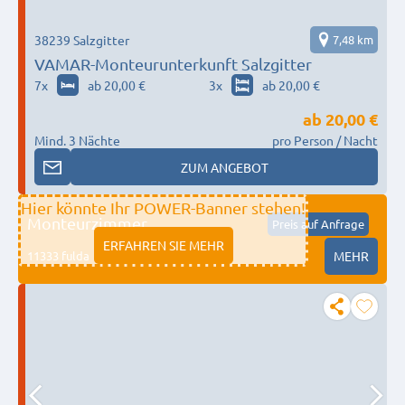
38239 Salzgitter
7,48 km
VAMAR-Monteurunterkunft Salzgitter
7
x
ab 20,00 €
3
x
ab 20,00 €
ab
20,00 €
Mind. 3 Nächte
pro Person / Nacht
ZUM ANGEBOT
Hier könnte Ihr POWER-Banner stehen!
Monteurzimmer
Preis auf Anfrage
ERFAHREN SIE MEHR
11333 fulda
MEHR