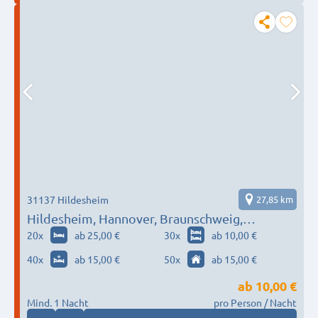
31137 Hildesheim
27,85 km
Hildesheim, Hannover, Braunschweig,
Wolfsburg…
20
x
ab 25,00 €
30
x
ab 10,00 €
40
x
ab 15,00 €
50
x
ab 15,00 €
ab
10,00 €
Mind. 1 Nacht
pro Person / Nacht