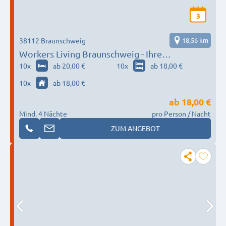
3
38112 Braunschweig
18,56 km
Workers Living Braunschweig - Ihre
Monteurzimmer!
10
x
ab 20,00 €
10
x
ab 18,00 €
10
x
ab 18,00 €
ab
18,00 €
Mind. 4 Nächte
pro Person / Nacht
ZUM ANGEBOT