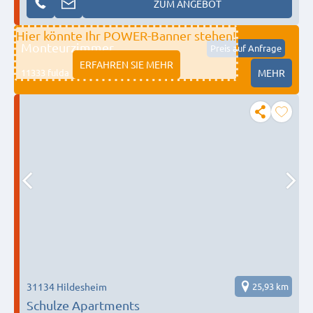
ZUM ANGEBOT
Hier könnte Ihr POWER-Banner stehen!
Monteurzimmer
Preis auf Anfrage
ERFAHREN SIE MEHR
11333 fulda
MEHR
31134 Hildesheim
25,93 km
Schulze Apartments