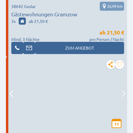
38642 Goslar
26,99 km
Gästewohnungen Gramzow
3
x
ab 21,50 €
ab
21,50 €
Mind. 3 Nächte
pro Person / Nacht
ZUM ANGEBOT
11