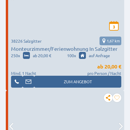
3
38226 Salzgitter
1,67 km
Monteurzimmer/Ferienwohnung In Salzgitter
250
x
ab 20,00 €
100
x
auf Anfrage
ab
20,00 €
Mind. 1 Nacht
pro Person / Nacht
ZUM ANGEBOT