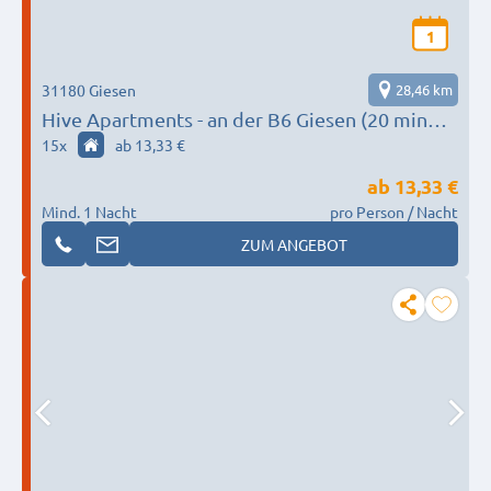
1
31180 Giesen
28,46 km
Hive Apartments - an der B6 Giesen (20 min
zur Messe)
15
x
ab 13,33 €
ab
13,33 €
Mind. 1 Nacht
pro Person / Nacht
ZUM ANGEBOT