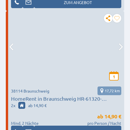
ZUM ANGEBOT
1
38114 Braunschweig
17,72 km
HomeRent in Braunschweig HR-61320-
braunschweig
2
x
ab 14,90 €
ab
14,90 €
Mind. 2 Nächte
pro Person / Nacht