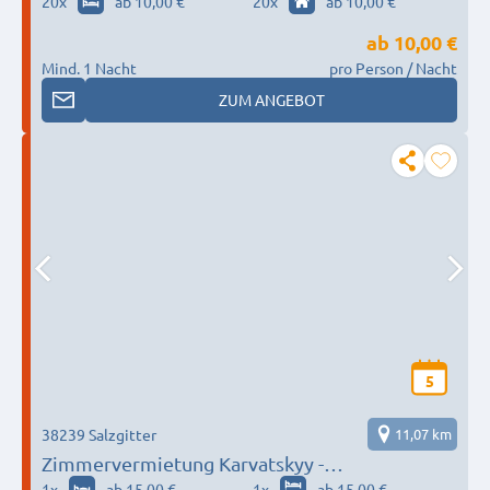
20
x
ab 10,00 €
20
x
ab 10,00 €
ab
10,00 €
Mind. 1 Nacht
pro Person / Nacht
ZUM ANGEBOT
5
38239 Salzgitter
11,07 km
Zimmervermietung Karvatskyy -
zimmervermietung-oleh@web.de
1
x
ab 15,00 €
1
x
ab 15,00 €