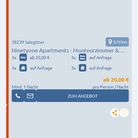
38239 Salzgitter
9,74 km
Ninetyone Apartments - Monteurzimmer &
Business Apartments
3
x
ab 20,00 €
3
x
auf Anfrage
3
x
auf Anfrage
3
x
auf Anfrage
ab
20,00 €
Mind. 1 Nacht
pro Person / Nacht
ZUM ANGEBOT