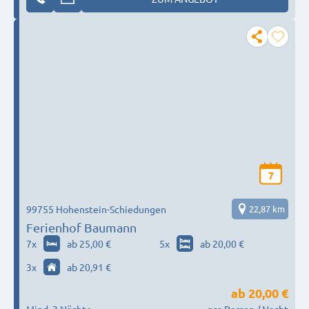
7
99755 Hohenstein-Schiedungen
22,87 km
Ferienhof Baumann
7
x
ab 25,00 €
5
x
ab 20,00 €
3
x
ab 20,91 €
ab
20,00 €