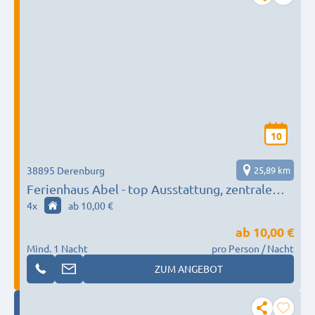
10
38895 Derenburg
25,89 km
Ferienhaus Abel - top Ausstattung, zentrale
Lage
4
x
ab 10,00 €
ab
10,00 €
Mind. 1 Nacht
pro Person / Nacht
ZUM ANGEBOT