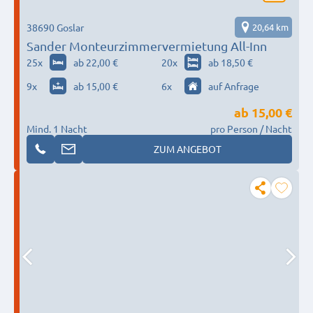
38690 Goslar
20,64 km
Sander Monteurzimmervermietung All-Inn
25
x
ab 22,00 €
20
x
ab 18,50 €
9
x
ab 15,00 €
6
x
auf Anfrage
ab
15,00 €
Mind. 1 Nacht
pro Person / Nacht
ZUM ANGEBOT