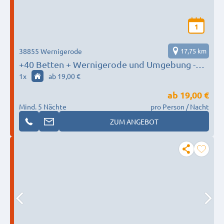
1
38855 Wernigerode
17,75 km
+40 Betten + Wernigerode und Umgebung -
AFS Monteurunterkünfte -
1
x
ab 19,00 €
ab
19,00 €
Mind. 5 Nächte
pro Person / Nacht
ZUM ANGEBOT