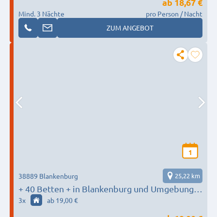
ab
18,67 €
Mind. 3 Nächte
pro Person / Nacht
ZUM ANGEBOT
1
38889 Blankenburg
25,22 km
+ 40 Betten + in Blankenburg und Umgebung
AFS Monteurunterkünfte
3
x
ab 19,00 €