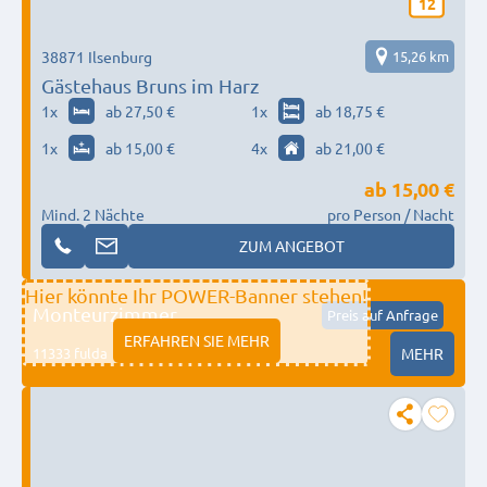
12
38871 Ilsenburg
15,26 km
Gästehaus Bruns im Harz
1
x
ab 27,50 €
1
x
ab 18,75 €
1
x
ab 15,00 €
4
x
ab 21,00 €
ab
15,00 €
Mind. 2 Nächte
pro Person / Nacht
ZUM ANGEBOT
Hier könnte Ihr POWER-Banner stehen!
Monteurzimmer
Preis auf Anfrage
ERFAHREN SIE MEHR
11333 fulda
MEHR