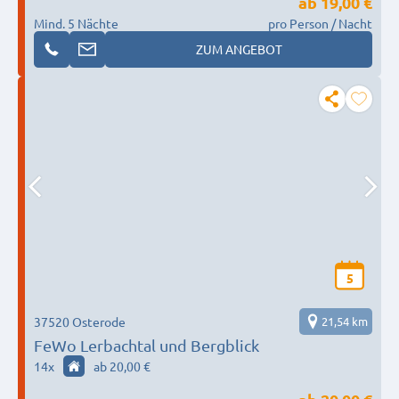
ab
19,00 €
Mind. 5 Nächte
pro Person / Nacht
ZUM ANGEBOT
5
37520 Osterode
21,54 km
FeWo Lerbachtal und Bergblick
14
x
ab 20,00 €