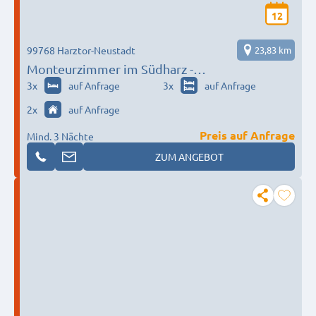
12
99768 Harztor-Neustadt
23,83 km
Monteurzimmer im Südharz -
fam.preinesberger@gmx.de
3
x
auf Anfrage
3
x
auf Anfrage
2
x
auf Anfrage
Preis auf Anfrage
Mind. 3 Nächte
ZUM ANGEBOT