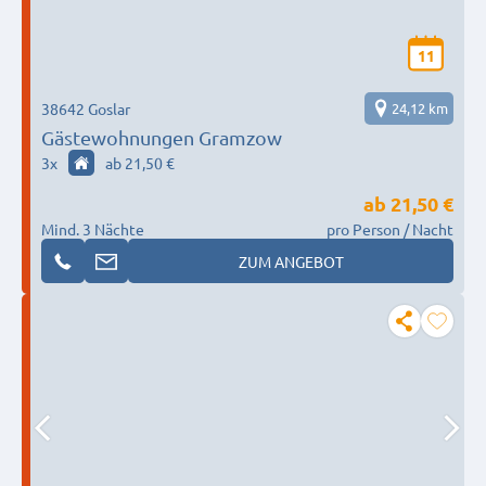
11
38642 Goslar
24,12 km
Gästewohnungen Gramzow
3
x
ab 21,50 €
ab
21,50 €
Mind. 3 Nächte
pro Person / Nacht
ZUM ANGEBOT