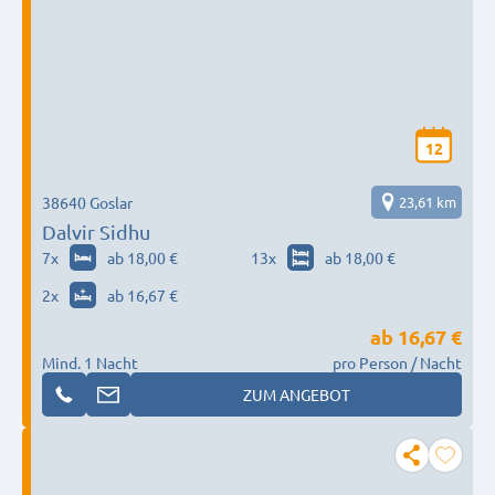
12
38640 Goslar
23,61 km
Dalvir Sidhu
7
x
ab 18,00 €
13
x
ab 18,00 €
2
x
ab 16,67 €
ab
16,67 €
Mind. 1 Nacht
pro Person / Nacht
ZUM ANGEBOT