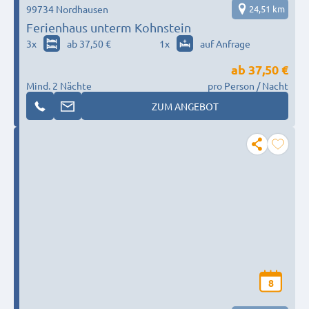
99734 Nordhausen
24,51 km
Ferienhaus unterm Kohnstein
3
x
ab 37,50 €
1
x
auf Anfrage
ab
37,50 €
Mind. 2 Nächte
pro Person / Nacht
ZUM ANGEBOT
8