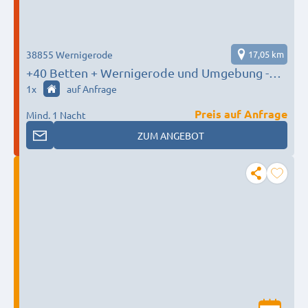
38855 Wernigerode
17,05 km
+40 Betten + Wernigerode und Umgebung -
AFS Monteurunterkünfte -
1
x
auf Anfrage
Preis auf Anfrage
Mind. 1 Nacht
ZUM ANGEBOT