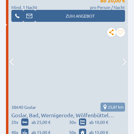
ab
20,00 €
Mind. 1 Nacht
pro Person / Nacht
ZUM ANGEBOT
38640 Goslar
25,87 km
Goslar, Bad, Wernigerode, Wölfenbüttel…
20
x
ab 25,00 €
30
x
ab 10,00 €
40
x
ab 15,00 €
50
x
ab 15,00 €