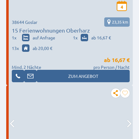
4
38644 Goslar
23,35 km
15 Ferienwohnungen Oberharz
1
x
auf Anfrage
1
x
ab 16,67 €
13
x
ab 20,00 €
ab
16,67 €
Mind. 2 Nächte
pro Person / Nacht
ZUM ANGEBOT