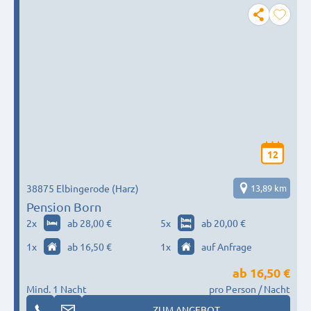
12
38875 Elbingerode (Harz)
13,89 km
Pension Born
2
x
ab 28,00 €
5
x
ab 20,00 €
1
x
ab 16,50 €
1
x
auf Anfrage
ab
16,50 €
Mind. 1 Nacht
pro Person / Nacht
ZUM ANGEBOT