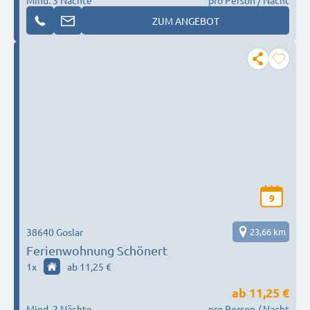
Mind. 3 Nächte
pro Person / Nacht
ZUM ANGEBOT
9
38640 Goslar
23,66 km
Ferienwohnung Schönert
1
x
ab 11,25 €
ab
11,25 €
Mind. 2 Nächte
pro Person / Nacht