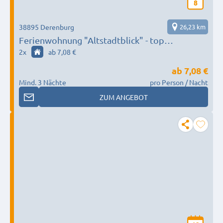
8
38895 Derenburg
26,23 km
Ferienwohnung "Altstadtblick" - top
Ausstattung
2
x
ab 7,08 €
ab
7,08 €
Mind. 3 Nächte
pro Person / Nacht
ZUM ANGEBOT