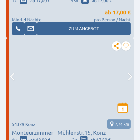
1
x
ab 17,00 €
45
x
ab 17,00 €
ab
17,00 €
Mind. 4 Nächte
pro Person / Nacht
ZUM ANGEBOT
1
54329 Konz
7,74 km
Monteurzimmer - Mühlenstr.15, Konz
1
x
ab 18,00 €
2
x
ab 17,50 €