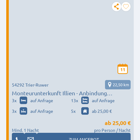
11
54292 Trier-Ruwer
22,50 km
Monteurunterkunft Illien - Anbindung
Fahrradwege Ruwertal
3
x
auf Anfrage
13
x
auf Anfrage
3
x
auf Anfrage
5
x
ab 25,00 €
ab
25,00 €
Mind. 1 Nacht
pro Person / Nacht
ZUM ANGEBOT