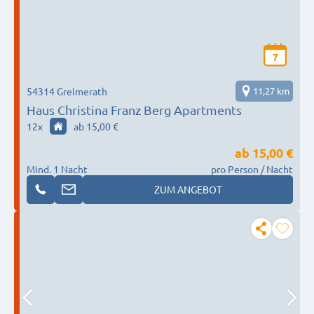
7
54314 Greimerath
11,27 km
Haus Christina Franz Berg Apartments
12
x
ab 15,00 €
ab
15,00 €
Mind. 1 Nacht
pro Person / Nacht
ZUM ANGEBOT