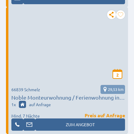
2
66839 Schmelz
29,53 km
Noble Monteurwohnung / Ferienwohnung in
kernsaniertem Gebäude in Schmelz
1
x
auf Anfrage
Hüttersdorf für bis zu 6 Personen.
Preis auf Anfrage
Mind. 7 Nächte
ZUM ANGEBOT