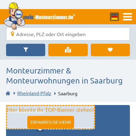
Monteurzimmer &
Monteurwohnungen in Saarburg
Rheinland-Pfalz
Saarburg
Hier könnte Ihr TOP-Banner stehen!
Monteurzimmer
11333 fulda
ERFAHREN SIE MEHR
Preiswerte Monteurzimmer