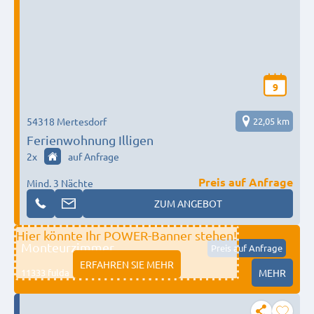
9
54318 Mertesdorf
22,05 km
Ferienwohnung Illigen
2
x
auf Anfrage
Preis auf Anfrage
Mind. 3 Nächte
ZUM ANGEBOT
Hier könnte Ihr POWER-Banner stehen!
Monteurzimmer
Preis auf Anfrage
ERFAHREN SIE MEHR
11333 fulda
MEHR