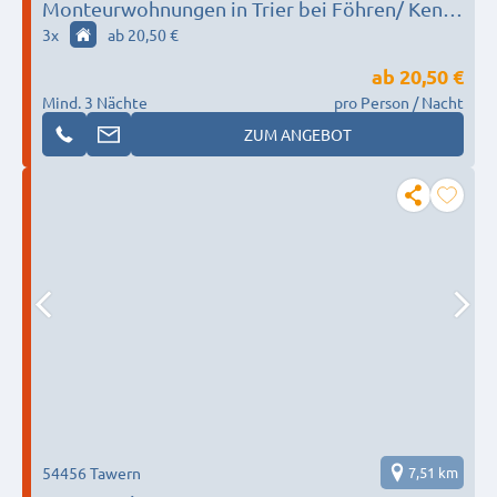
Monteurwohnungen in Trier bei Föhren/ Kenn -
Einzelbetten ✓ Parkplatz ✓ Waschmaschine ✓
3
x
ab 20,50 €
WLAN ✓
ab
20,50 €
Mind. 3 Nächte
pro Person / Nacht
ZUM ANGEBOT
54456 Tawern
7,51 km