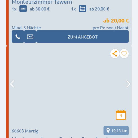
Monteurzimmer Tawern
1
x
ab 30,00 €
1
x
ab 20,00 €
ab
20,00 €
Mind. 5 Nächte
pro Person / Nacht
ZUM ANGEBOT
1
66663 Merzig
19,13 km