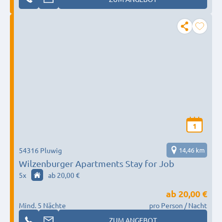
1
54316 Pluwig
14,46 km
Wilzenburger Apartments Stay for Job
5
x
ab 20,00 €
ab
20,00 €
Mind. 5 Nächte
pro Person / Nacht
ZUM ANGEBOT