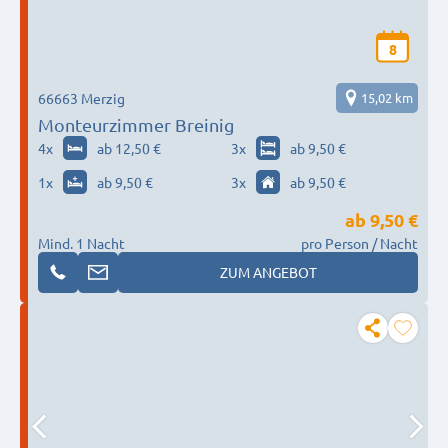
8
66663 Merzig
15,02 km
Monteurzimmer Breinig
4
x
ab 12,50 €
3
x
ab 9,50 €
1
x
ab 9,50 €
3
x
ab 9,50 €
ab
9,50 €
Mind. 1 Nacht
pro Person / Nacht
ZUM ANGEBOT