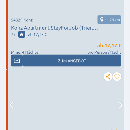
54329 Konz
11,78 km
Konz Apartment StayForJob (Trier,
Luxemburg, Saar)
7
x
ab 17,17 €
ab
17,17 €
Mind. 4 Nächte
pro Person / Nacht
ZUM ANGEBOT