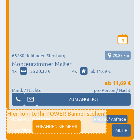
4
66780 Rehlingen-Siersburg
29,87 km
Monteurzimmer Malter
1
x
ab 20,33 €
4
x
ab 11,69 €
ab
11,69 €
Mind. 7 Nächte
pro Person / Nacht
ZUM ANGEBOT
Hier könnte Ihr POWER-Banner stehen!
Monteurzimmer
Preis auf Anfrage
ERFAHREN SIE MEHR
11333 fulda
MEHR