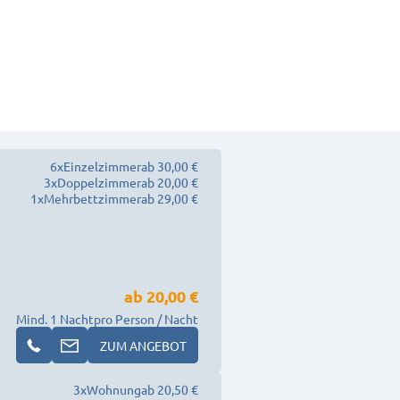
6
x
Einzelzimmer
ab 30,00 €
3
x
Doppelzimmer
ab 20,00 €
1
x
Mehrbettzimmer
ab 29,00 €
ab
20,00 €
Mind. 1 Nacht
pro Person / Nacht
ZUM ANGEBOT
3
x
Wohnung
ab 20,50 €