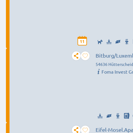
11
Bitburg/Luxem
54636 Hütterschei
Foma Invest 
Eifel-Mosel.Ap