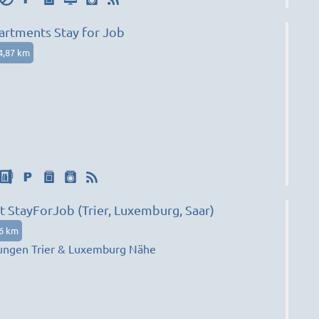
rtments Stay for Job
4,87 km
 StayForJob (Trier, Luxemburg, Saar)
6 km
ngen Trier & Luxemburg Nähe