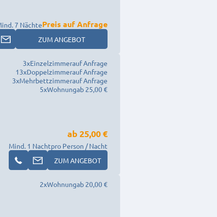
Preis auf Anfrage
ind. 7 Nächte
ZUM ANGEBOT
3
x
Einzelzimmer
auf Anfrage
13
x
Doppelzimmer
auf Anfrage
3
x
Mehrbettzimmer
auf Anfrage
5
x
Wohnung
ab 25,00 €
ab
25,00 €
Mind. 1 Nacht
pro Person / Nacht
ZUM ANGEBOT
2
x
Wohnung
ab 20,00 €