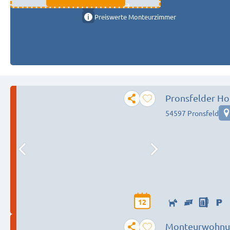
11333 fulda
Preiswerte Monteurzimmer
Pronsfelder Ho
54597 Pronsfeld
12
Monteurwohnungen in Trier bei Föhren/ Kenn 