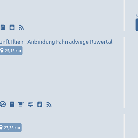
M
Monteurunterkunft Illien - Anbindung Fahrradwege Ruwertal
25,15 km
27,33 km