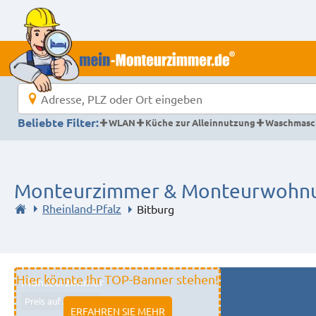
Beliebte Filter:
WLAN
Küche zur Alleinnutzung
Waschmasc
Monteurzimmer & Monteurwohnun
Rheinland-Pfalz
Bitburg
Hier könnte Ihr TOP-Banner stehen!
Monteurzimmer
Preis auf Anfrage
ERFAHREN SIE MEHR