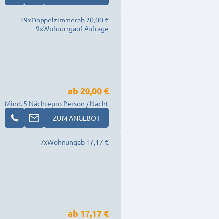
19
x
Doppelzimmer
ab 20,00 €
9
x
Wohnung
auf Anfrage
ab
20,00 €
Mind. 5 Nächte
pro Person / Nacht
ZUM ANGEBOT
7
x
Wohnung
ab 17,17 €
ab
17,17 €