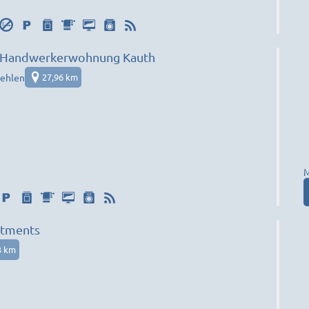
 Handwerkerwohnung Kauth
ehlen
27,96 km
M
rtments
3 km