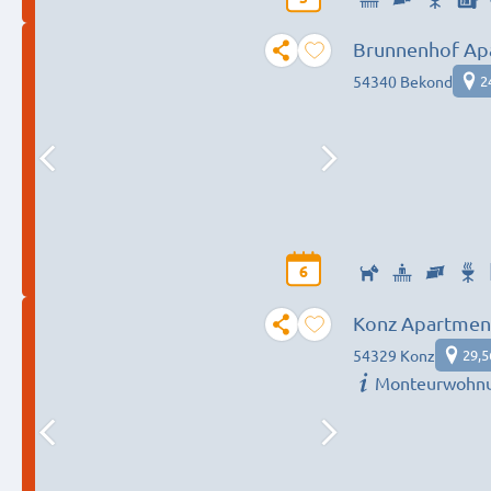
Brunnenhof Apa
54340 Bekond
2
6
Konz Apartment
54329 Konz
29,5
Monteurwohnu