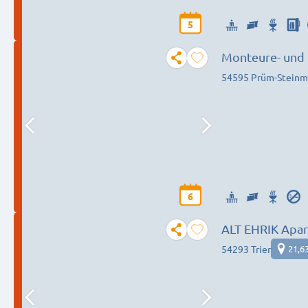
5
Monteure- und
54595 Prüm-Steinm
6
ALT EHRIK Apa
54293 Trier
21,6