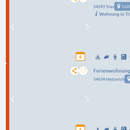
Parkplatz ✓ W
54293 Trier
23,0
Wohnung in Tr
6
Ferienwohnung 
54634 Metterich
5