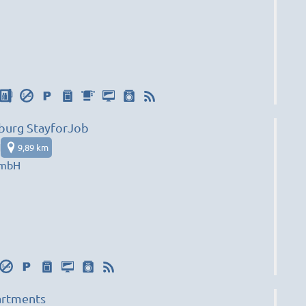
burg StayforJob
d
9,89 km
GmbH
artments