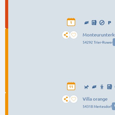
1
54292 Trier-Ruwer
11
Villa orange
54318 Mertesdorf