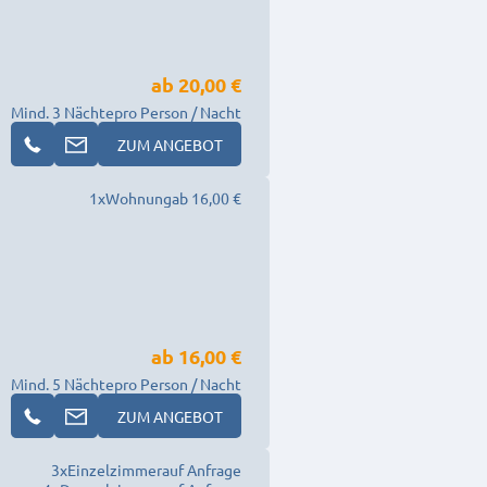
ab
20,00 €
Mind. 3 Nächte
pro Person / Nacht
ZUM ANGEBOT
1
x
Wohnung
ab 16,00 €
ab
16,00 €
Mind. 5 Nächte
pro Person / Nacht
ZUM ANGEBOT
3
x
Einzelzimmer
auf Anfrage