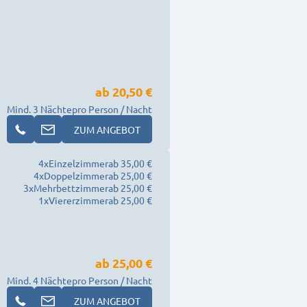
ab
20,50 €
Mind. 3 Nächte
pro Person / Nacht
ZUM ANGEBOT
4
x
Einzelzimmer
ab 35,00 €
4
x
Doppelzimmer
ab 25,00 €
3
x
Mehrbettzimmer
ab 25,00 €
1
x
Viererzimmer
ab 25,00 €
ab
25,00 €
Mind. 4 Nächte
pro Person / Nacht
ZUM ANGEBOT