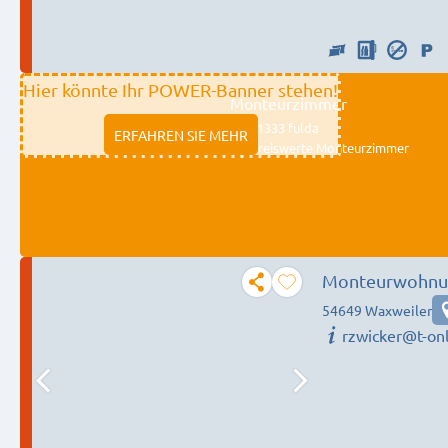
Hier könnte Ihr POWER-Banner stehen!
Monteurzimmer
11333 fulda
ERFAHREN SIE MEHR
Preiswerte Monteurzimmer
Monteurwohnu
54649 Waxweiler
rzwicker@t-onl